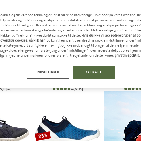
til 25%
ookies og tilsvarende teknologier for at sikre de nødvendige funktioner på vores website. D
e tjenester og funktioner og analyserer vores datatrafik for at personalisere indhold og rekla
funktioner til rådighed. Derved får vores social media-, reklame- og analysepartnere også in
 vores website, hvoraf nogle befinder sig i tredjelande uden tilstrækkelige garantier for at b
 klikker på "Vælg alle", giver du dit samtykke til dette.
Hvis du ikke vil acceptere brugen af c
dvendige cookies, så klik her
. Du kan til enhver tid ændre dine cookie-indstillinger under "Ind
te kategorier. Dit samtykke er frivilligt og ikke nødvendigt til brugen af denne hjemmeside. D
lbagekaldes eller gives for første gang under "Indstillinger" i den nederste del på vores hjem
plysninger, herunder risikoen for overførsler til tredjelande, om dette i vores
privatlivspolitik
.
ERREX
LA SPORTIVA
ADIDAS 
ce 2.0
TX Canyon
Boat Lace 
INDSTILLINGER
VÆLG ALLE
tssko
Vandsportssko
Vandspo
,95 €
179,95 €
89,95 €
f
5,0
(4)
4,8
(6)
25%