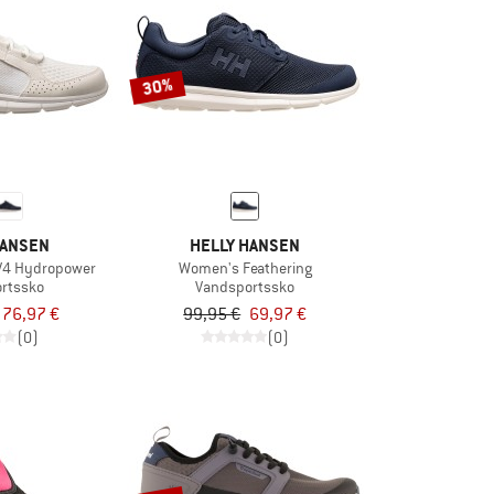
30%
HANSEN
HELLY HANSEN
V4 Hydropower
Women's Feathering
rtssko
Vandsportssko
76,97 €
99,95 €
69,97 €
(0)
(0)