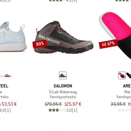
4,0
(3)
4,1
(9)
til 17%
30%
FEEL
SALOMON
ARE
te
S/Lab Waterway
Mar
rtsko
Vandsportssko
Vandspo
a 53,53 €
179,95 €
125,97 €
33,95 €
f
4,0
(1)
3,0
(1)