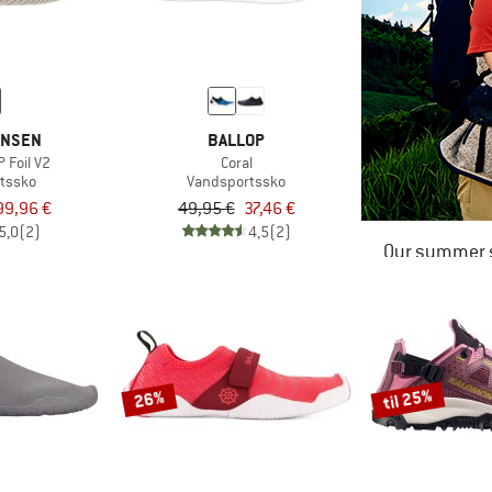
ANSEN
BALLOP
 Foil V2
Coral
tssko
Vandsportssko
99,96 €
49,95 €
37,46 €
5,0
(2)
4,5
(2)
Our summer s
til 25%
26%