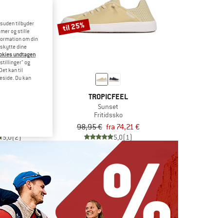
til 25%
esuden tilbyder
mer og stille
formation om din
eskytte dine
ookies undtagen
stillinger" og
et kan til
meside. Du kan
TERREX
TROPICFEEL
Climacool
Sunset
rtssko
Fritidssko
ra 67,46 €
98,95 €
fra 74,21 €
5,0
(2)
5,0
(1)