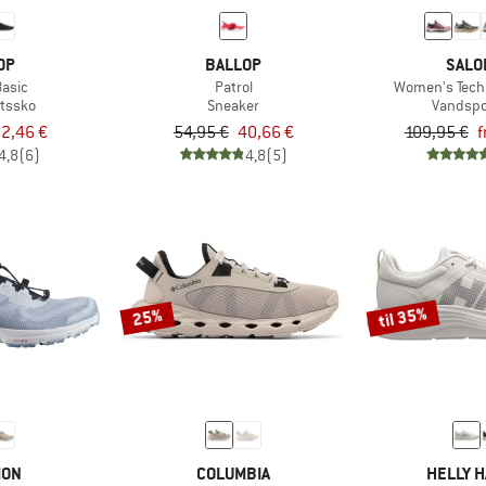
OP
BALLOP
SALO
Basic
Patrol
Women's Tech
tssko
Sneaker
Vandspo
2,46 €
54,95 €
40,66 €
109,95 €
f
4,8
(6)
4,8
(5)
til 35%
25%
MON
COLUMBIA
HELLY 