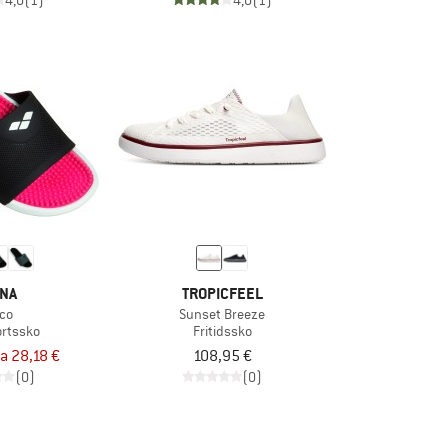
4,0
(1)
4,0
(1)
NA
TROPICFEEL
co
Sunset Breeze
rtssko
Fritidssko
ra 28,18 €
108,95 €
(0)
(0)