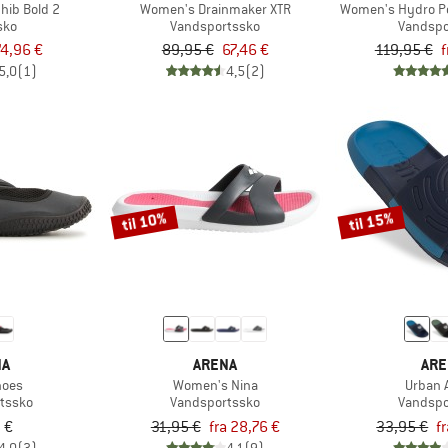
ib Bold 2
Women's Drainmaker XTR
Women's Hydro Po
sko
Vandsportssko
Vandspo
4,96 €
89,95 €
67,46 €
119,95 €
f
5,0
(1)
4,5
(2)
til 10%
til 15%
NA
ARENA
ARE
hoes
Women's Nina
Urban 
tssko
Vandsportssko
Vandspo
 €
31,95 €
fra 28,76 €
33,95 €
f