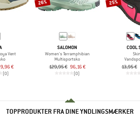
26%
25%
A
SALOMON
COOL 
oya Vent
Women's Terramphibian
Ski
sko
Multisportsko
Vandspo
9,96 €
129,95 €
96,16 €
13,95 €
(0)
(0)
TOPPRODUKTER FRA DINE YNDLINGSMÆRKER