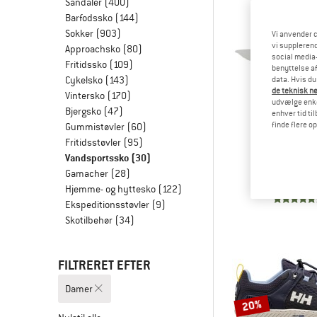
Sandaler
(400)
Barfodssko
(144)
Sokker
(903)
Vi anvender c
vi supplerend
Approachsko
(80)
social media-
Fritidssko
(109)
benyttelse af
Cykelsko
(143)
data. Hvis du
de teknisk nø
Vintersko
(170)
udvælge enkel
Bjergsko
(47)
enhver tid ti
finde flere o
Gummistøvler
(60)
ADIDAS T
Fritidsstøvler
(95)
Hydro_La
Vandsportssko
(30)
Vandspor
Gamacher
(28)
fra 149
Hjemme- og hyttesko
(122)
Ekspeditionsstøvler
(9)
Skotilbehør
(34)
FILTRERET EFTER
Damer
20%