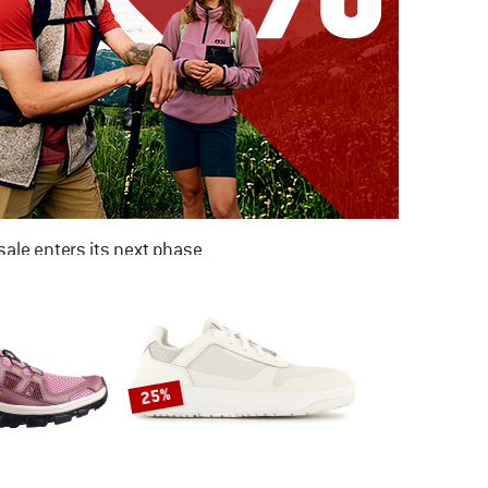
ale enters its next phase
NOW UP TO 50% OFF
TO THE SALE
25%