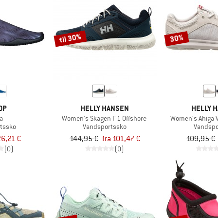
til 30%
30%
OP
HELLY HANSEN
HELLY 
a
Women's Skagen F-1 Offshore
Women's Ahiga 
tssko
Vandsportssko
Vandspo
6,21 €
144,95 €
fra 101,47 €
109,95 €
(0)
(0)