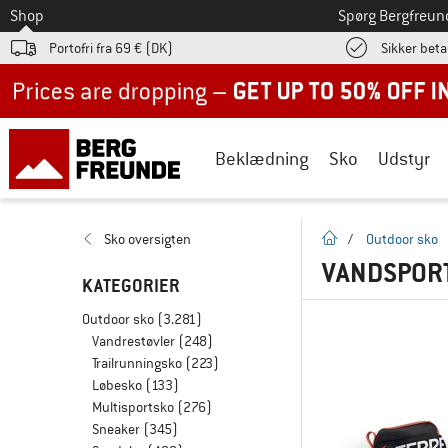
Til
Shop
Spørg Bergfreun
Portofri fra 69 € (DK)
Sikker beta
Up to 50% off now in our summer sale
Beklædning
Sko
Udstyr
Hjemmeside
Sko oversigten
/
Outdoor sko
VANDSPORT
KATEGORIER
Outdoor sko
(3.281)
Vandrestøvler
(248)
Trailrunningsko
(223)
Løbesko
(133)
Multisportsko
(276)
Sneaker
(345)