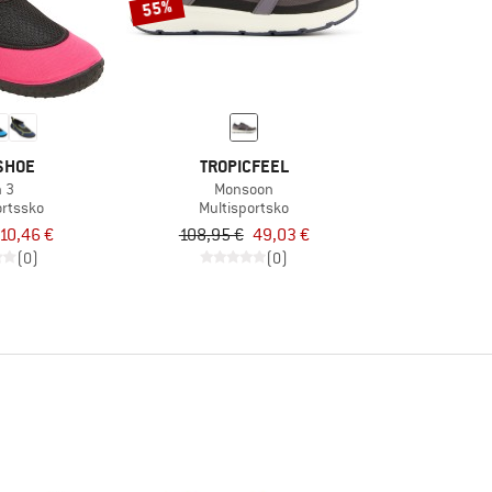
55%
SHOE
TROPICFEEL
n 3
Monsoon
rtssko
Multisportsko
10,46 €
108,95 €
49,03 €
(0)
(0)