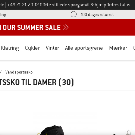
Ring til os på
de
|
+49 71 21 70 12 0
Ofte stillede spørgsmål & hjælp
Ordrestatus
Find betalingsoplysningerne her! Åbnes i en infoboks
Gå til retur
ling
100 dages returret
Klatring
Cykler
Vinter
Alle sportsgrene
Mærker
/
Vandsportssko
SSKO TIL DAMER
(30)