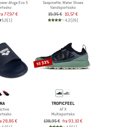
wer Ahiga Evo 5
SeapineHe. Water Shoes
rtssko
Vandsportssko
ra 77,97 €
19,95 €
10,57 €
5,0
(1)
4,2
(26)
til 33%
NA
TROPICFEEL
Active
AT X
rtssko
Multisportsko
ra 28,86 €
138,95 €
fra 93,10 €