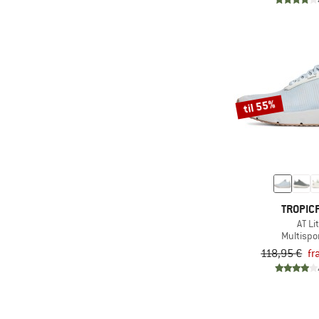
til 55%
TROPIC
AT Li
Multispo
118,95 €
fr