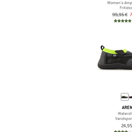
Women's Amph
Fritids
99,95 €
7
ARE
Waters
Vandspor
24,95