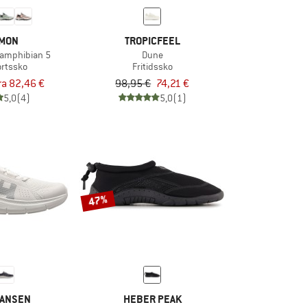
MON
TROPICFEEL
amphibian 5
Dune
rtssko
Fritidssko
ra 82,46 €
98,95 €
74,21 €
5,0
(4)
5,0
(1)
47%
HANSEN
HEBER PEAK