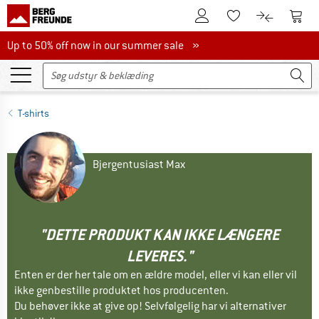
Til kundekontoen
Til 
Til huskesedlen.
Til produk
Up to 50% off now in our summer sale
Up to 50% off now in our summer sale »
T-shirts
Bjergentusiast Max
"DETTE PRODUKT KAN IKKE LÆNGERE
LEVERES."
Enten er der her tale om en ældre model, eller vi kan eller vil
ikke genbestille produktet hos producenten.
Du behøver ikke at give op! Selvfølgelig har vi alternativer