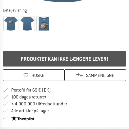
Detaljevisning
PRODUKTET KAN IKKE LÆNGERE LEVERES
HUSKE
SAMMENLIGNE
Find oplysninger om forsendelse her! Åb
Portofri fra 69 € (DK)
Gå til returretten her Åbnes i en infoboks
100 dages returret
> 4.000.000 tilfredse kunder
Alle artikler på lager
Vi er Trustpilot-certificeret - oplysningerne får du