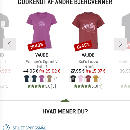
GODKENDT AF ANDRE BJERGVENNER
til 43%
til 45%
20
Rabat
Rabat
Raba
E
MÆRKE
MÆRKE
ID
VAUDE
VAUDE
Artikel
Artikel
Artikel
hirt
Women's Cyclist V
Kid's Lezza
Bambo
ktgruppe
Produktgruppe
Produktgruppe
t
T-shirt
T-shirt
is
dsat pris
Pris
Nedsat pris
Pris
Nedsat pris
9,98 €
44,95 €
fra
25,62 €
27,95 €
fra
15,37 €
39,9
+
2
+
1
5,0
(
1
)
5,0
(
5
)
5,0
(
4
)
HVAD MENER DU?
STIL ET SPØRGSMÅL