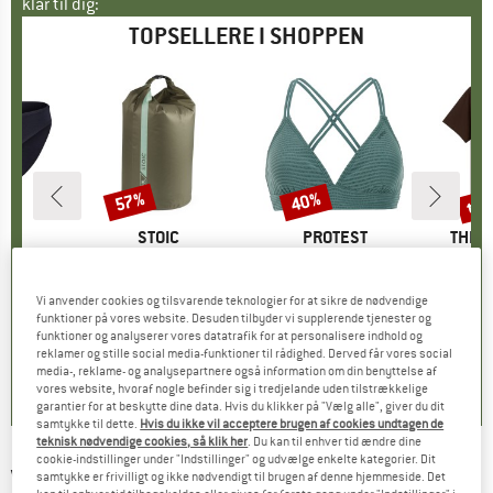
klar til dig:
TOPSELLERE I SHOPPEN
til
57%
40%
Rabat
Rabat
Raba
KE
C
MÆRKE
STOIC
MÆRKE
PROTEST
MÆR
THE 
enSt. Brief
Artikel
HarnosandSt. II Dry Bag
Artikel
Women's PRTMM Patio Triangle
Artikel
Evolution Simpl
uppe
ertøj
Produktgruppe
Paksæk
Produktgruppe
Bikinitop
is
dsat pris
24,47 €
9,95 €
fra
Pris
Nedsat pris
4,28 €
39,95 €
Pris
Nedsat pris
23,97 €
26,95 
Vi anvender cookies og tilsvarende teknologier for at sikre de nødvendige
funktioner på vores website. Desuden tilbyder vi supplerende tjenester og
+
3
funktioner og analyserer vores datatrafik for at personalisere indhold og
reklamer og stille social media-funktioner til rådighed. Derved får vores social
,8
(
44
)
5,0
(
2
)
4,9
(
23
)
media-, reklame- og analysepartnere også information om din benyttelse af
vores website, hvoraf nogle befinder sig i tredjelande uden tilstrækkelige
garantier for at beskytte dine data. Hvis du klikker på "Vælg alle", giver du dit
samtykke til dette.
Hvis du ikke vil acceptere brugen af cookies undtagen de
teknisk nødvendige cookies, så klik her
. Du kan til enhver tid ændre dine
cookie-indstillinger under "Indstillinger" og udvælge enkelte kategorier. Dit
VAN ONE
-
Weekender - T-shirt
samtykke er frivilligt og ikke nødvendigt til brugen af denne hjemmeside. Det