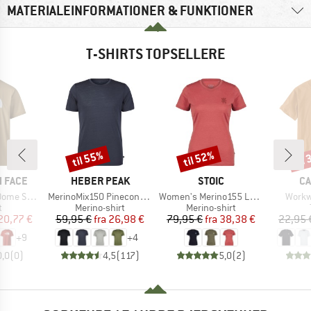
MATERIALEINFORMATIONER & FUNKTIONER
T-SHIRTS TOPSELLERE
til 55%
til 52%
til
Rabat
Rabat
Raba
MÆRKE
MÆRKE
M
 FACE
HEBER PEAK
STOIC
CA
Artikel
Artikel
Artikel
ort Sleeve
MerinoMix150 PineconeHe. II T-Shirt
Women's Merino155 LaholmSt. T-Shirt Daisy Flower
Workw
ktgruppe
Produktgruppe
Produktgruppe
t
Merino-shirt
Merino-shirt
is
dsat pris
Pris
Nedsat pris
Pris
Nedsat pris
20,77 €
59,95 €
fra
26,98 €
79,95 €
fra
38,38 €
22,95 
+
9
+
4
0,0
(
0
)
4,5
(
117
)
5,0
(
2
)