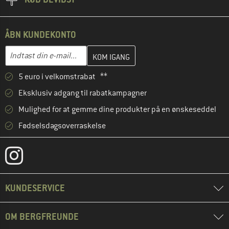
ÅBN KUNDEKONTO
Indtast din e-mailadresse her, og opret i næste trin din kundekon
E-mail-adresse
5 euro i velkomstrabat **
Eksklusiv adgang til rabatkampagner
Mulighed for at gemme dine produkter på en ønskeseddel
Fødselsdagsoverraskelse
KUNDESERVICE
OM BERGFREUNDE