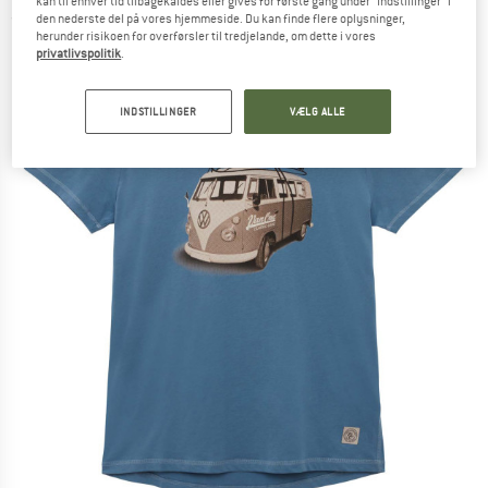
kan til enhver tid tilbagekaldes eller gives for første gang under "Indstillinger" i
den nederste del på vores hjemmeside. Du kan finde flere oplysninger,
(0)
herunder risikoen for overførsler til tredjelande, om dette i vores
privatlivspolitik
.
INDSTILLINGER
VÆLG ALLE