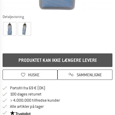
Detaljevisning
PRODUKTET KAN IKKE LÆNGERE LEVERES
HUSKE
SAMMENLIGNE
Find oplysninger om forsendelse her! Åb
Portofri fra 69 € (DK)
Gå til returretten her Åbnes i en infoboks
100 dages returret
> 4.000.000 tilfredse kunder
Alle artikler på lager
Vi er Trustpilot-certificeret - oplysningerne får du