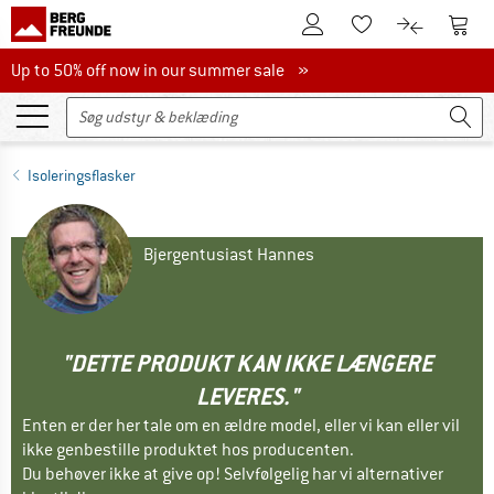
Til kundekontoen
Til 
Til huskesedlen.
Til produk
Up to 50% off now in our summer sale
Up to 50% off now in our summer sale »
Isoleringsflasker
Bjergentusiast Hannes
"DETTE PRODUKT KAN IKKE LÆNGERE
LEVERES."
Enten er der her tale om en ældre model, eller vi kan eller vil
ikke genbestille produktet hos producenten.
Du behøver ikke at give op! Selvfølgelig har vi alternativer