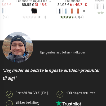
29,95 
gruppe
Produktgruppe
Produktgruppe
ske
Løbeshorts og 3/4-løbetights
Drikkeflaske
is
dsat pris
Pris
Nedsat pris
Pris
Nedsat pris
33,96 €
89,95 €
31,48 €
54,95 €
fra
46,71 €
+
8
,7
(
14
)
0,0
(
0
)
4,3
(
4
)
Bjergentusiast Julian - Indkøber
"Jeg finder de bedste & nyeste outdoor-produkter
til dig!"
Portofri fra 69 € (DK)
100 dages returret
Sikker betaling