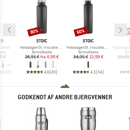
80%
60%
80
Rabat
Rabat
Raba
E
MÆRKE
MÆRKE
ER
STOIC
STOIC
Artikel
Artikel
Artikel
ulated
HeladagenSt. Insulated Stainless Steel Bottle 500
HeladagenSt. Insulated Stainless Steel Bottle 1L
HeladagenSt
gruppe
Produktgruppe
Produktgruppe
Pr
ske
Termoflaske
Termoflaske
Te
is
Pris
Nedsat pris
Pris
Nedsat pris
0 €
24,95 €
fra
4,99 €
34,95 €
13,98 €
29,95
+
4
,6
(
18
)
4,6
(
20
)
4,5
(
34
)
GODKENDT AF ANDRE BJERGVENNER