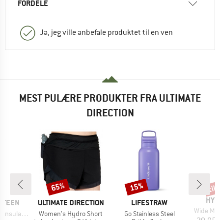
FORDELE
Ja, jeg ville anbefale produktet til en ven
MEST PULÆRE PRODUKTER FRA ULTIMATE
DIRECTION
til
65%
15%
Rabat
Rabat
Raba
MÆR
HYD
MÆRKE
MÆRKE
NTEEN
ULTIMATE DIRECTION
LIFESTRAW
Artikel
Wide Mou
Artikel
Artikel
ith Café Cap
Women's Hydro Short
Go Stainless Steel