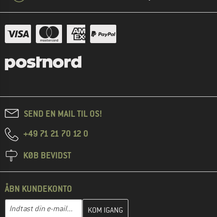
SEND EN MAIL TIL OS!
+49 71 21 70 12 0
KØB BEVIDST
ÅBN KUNDEKONTO
Indtast din e-mailadresse her, og opret i næste trin din kundekon
E-mail-adresse