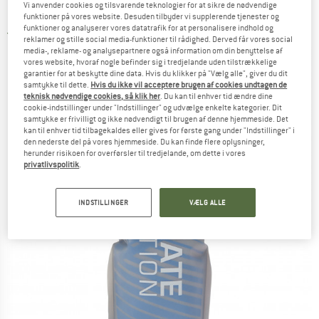
Vi anvender cookies og tilsvarende teknologier for at sikre de nødvendige
Insulated - Termoflaske
funktioner på vores website. Desuden tilbyder vi supplerende tjenester og
funktioner og analyserer vores datatrafik for at personalisere indhold og
3,5
(2)
reklamer og stille social media-funktioner til rådighed. Derved får vores social
media-, reklame- og analysepartnere også information om din benyttelse af
vores website, hvoraf nogle befinder sig i tredjelande uden tilstrækkelige
garantier for at beskytte dine data. Hvis du klikker på "Vælg alle", giver du dit
samtykke til dette.
Hvis du ikke vil acceptere brugen af cookies undtagen de
teknisk nødvendige cookies, så klik her
. Du kan til enhver tid ændre dine
cookie-indstillinger under "Indstillinger" og udvælge enkelte kategorier. Dit
samtykke er frivilligt og ikke nødvendigt til brugen af denne hjemmeside. Det
kan til enhver tid tilbagekaldes eller gives for første gang under "Indstillinger" i
den nederste del på vores hjemmeside. Du kan finde flere oplysninger,
herunder risikoen for overførsler til tredjelande, om dette i vores
privatlivspolitik
.
INDSTILLINGER
VÆLG ALLE