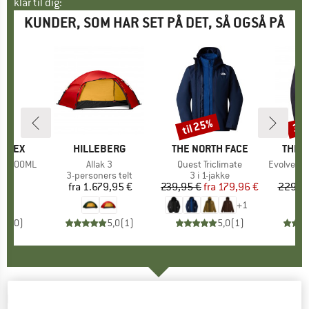
klar til dig:
KUNDER, SOM HAR SET PÅ DET, SÅ OGSÅ PÅ
til 25%
30
Rabat
Raba
ERREX
MÆRKE
HILLEBERG
MÆRKE
THE NORTH FACE
MÆR
THE 
ask 500ML
Artikel
Allak 3
Artikel
Quest Triclimate
Artikel
Evolve II T
gruppe
aske
Produktgruppe
3-personers telt
Produktgruppe
3 i 1-jakke
P
3 
 €
is
fra
1.679,95 €
Pris
239,95 €
fra
Pris
Nedsat pris
179,96 €
229,9
+
1
0,0
(
0
)
5,0
(
1
)
5,0
(
1
)
ULTIMATE DIRECTION
-
Body Bottle 450