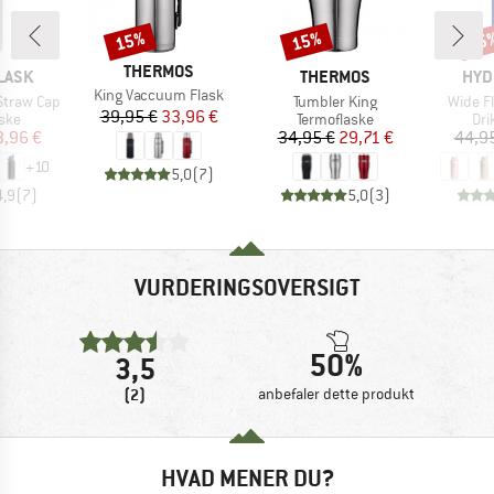
15%
15%
15
Rabat
Rabat
Raba
MÆRKE
THERMOS
MÆRKE
MÆR
LASK
THERMOS
HYD
Artikel
King Vaccuum Flask
Artikel
Artikel
Straw Cap
Tumbler King
Wide F
Pris
Nedsat pris
39,95 €
33,96 €
gruppe
Produktgruppe
Pro
ske
Termoflaske
Dri
is
dsat pris
Pris
Nedsat pris
3,96 €
34,95 €
29,71 €
44,9
+
10
5,0
(
7
)
4,9
(
7
)
5,0
(
3
)
VURDERINGSOVERSIGT
50%
3,5
(2)
anbefaler dette produkt
HVAD MENER DU?