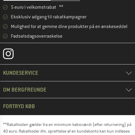
5 euro i velkomstrabat **
Eksklusiv adgang til rabatkampagner
Mulighed for at gemme dine produkter på en ønskeseddel
Fødselsdagsoverraskelse
KUNDESERVICE
OM BERGFREUNDE
FORTRYD KØB
**Rabatkoden gælder fra en minimum købsværdi (efter returnering) på
40 euro. Rabatkoder ifm. oprettelse af en kundekonto kan kun indløses