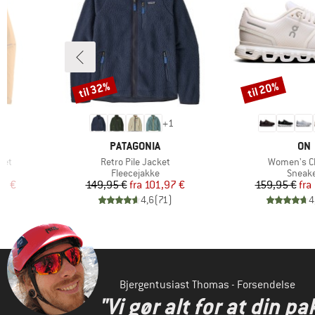
til 32%
til 20%
Rabat
Rabat
8
+
1
MÆRKE
MÆ
PATAGONIA
ON
Artikel
Artikel
ket
Retro Pile Jacket
Women's C
pe
Produktgruppe
Produ
Fleecejakke
Sneak
 pris
Pris
Nedsat pris
Pr
Ne
97 €
149,95 €
fra
101,97 €
159,95 €
fra
)
4,6
(
71
)
4
Bjergentusiast Thomas - Forsendelse
"Vi gør alt for at din pa