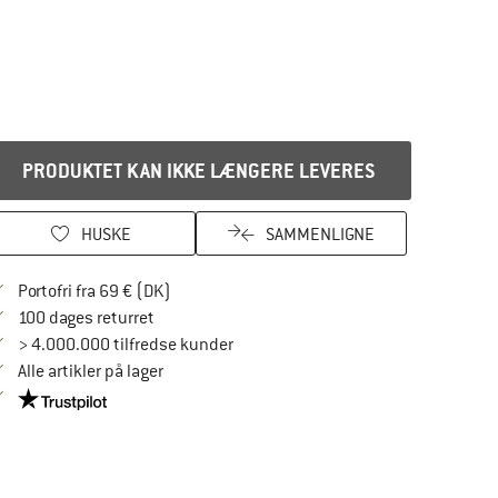
PRODUKTET KAN IKKE LÆNGERE LEVERES
HUSKE
SAMMENLIGNE
Find oplysninger om forsendelse her! Åbnes
Portofri fra 69 € (DK)
Gå til returretten her Åbnes i en infoboks
100 dages returret
> 4.000.000 tilfredse kunder
Alle artikler på lager
Vi er Trustpilot-certificeret - oplysningerne får du her