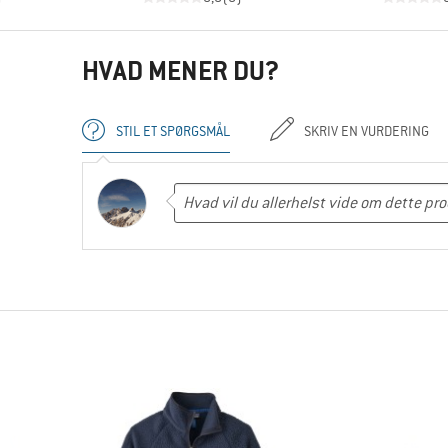
HVAD MENER DU?
STIL ET SPØRGSMÅL
SKRIV EN VURDERING