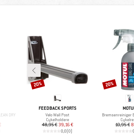
20%
20%
Rabat
Rabat
MÆRKE
MÆR
FEEDBACK SPORTS
MOTU
Artikel
Artikel
CLEAN DRY
Velo Wall Post
Bremsenreiniger
pe
Produktgruppe
Produk
Cykelholdere
Cykelr
 pris
Pris
Nedsat pris
Pr
Ne
€
48,95 €
39,16 €
10,95 €
8
)
0,0
(
0
)