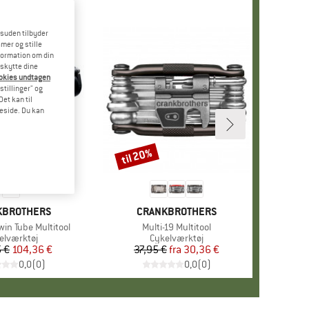
esuden tilbyder
mer og stille
formation om din
eskytte dine
ookies undtagen
stillinger" og
et kan til
meside. Du kan
til 20%
Rabat
E
KBROTHERS
MÆRKE
CRANKBROTHERS
Twin Tube Multitool
Artikel
Multi-19 Multitool
duktgruppe
elværktøj
Produktgruppe
Cykelværktøj
 €
Pris
Nedsat pris
104,36 €
37,95 €
fra
Pris
Nedsat pris
30,36 €
0,0
(
0
)
0,0
(
0
)