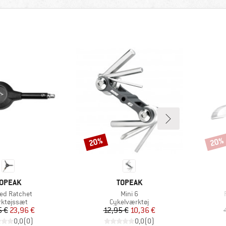
20%
20%
Rabat
Rabat
ÆRKE
MÆRKE
OPEAK
TOPEAK
l
Artikel
ed Ratchet
Mini 6
duktgruppe
Produktgruppe
ktøjssæt
Cykelværktøj
Pris
Nedsat pris
Pris
Nedsat pris
5 €
23,96 €
12,95 €
10,36 €
0,0
(
0
)
0,0
(
0
)