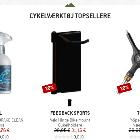
CYKELVÆRKTØJ TOPSELLERE
20%
20%
Rabat
Rabat
KE
MÆRKE
M
L
FEEDBACK SPORTS
T
Artikel
Artike
 BRAKE CLEAN
Velo Hinge Bike Mount
Y-Spe
tgruppe
Produktgruppe
Pro
ens
Cykelholdere
Vær
is
dsat pris
Pris
Nedsat pris
,76 €
38,95 €
31,16 €
29,9
0,0
(
0
)
0,0
(
0
)