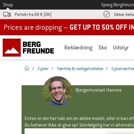
Til
Shop
Spørg Bergfreun
Portofri fra 69 € (DK)
Sikker beta
Up to 50% off now in our summer sale
Beklædning
Sko
Udstyr
Hjemmeside
/
Cykler
/
Værktøj & vedligeholdelse
/
Cykelværktø
Bjergentusiast Hannes
Enten er der her tale om en ældre model, eller vi kan e
Du behøver ikke at give op! Selvfølgelig har vi alternative