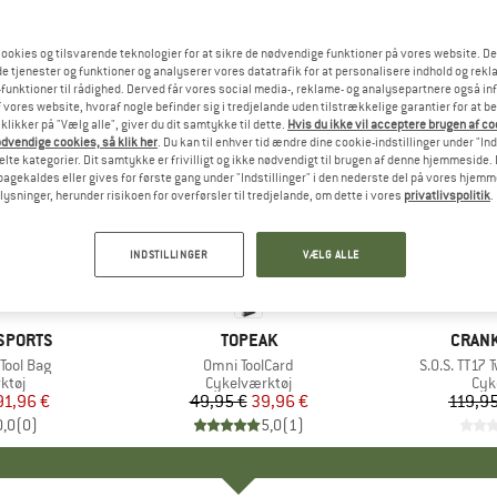
ookies og tilsvarende teknologier for at sikre de nødvendige funktioner på vores website. D
e tjenester og funktioner og analyserer vores datatrafik for at personalisere indhold og rekla
funktioner til rådighed. Derved får vores social media-, reklame- og analysepartnere også in
 vores website, hvoraf nogle befinder sig i tredjelande uden tilstrækkelige garantier for at b
 klikker på "Vælg alle", giver du dit samtykke til dette.
Hvis du ikke vil acceptere brugen af c
dvendige cookies, så klik her
. Du kan til enhver tid ændre dine cookie-indstillinger under "Ind
te kategorier. Dit samtykke er frivilligt og ikke nødvendigt til brugen af denne hjemmeside. D
lbagekaldes eller gives for første gang under "Indstillinger" i den nederste del på vores hjem
plysninger, herunder risikoen for overførsler til tredjelande, om dette i vores
privatlivspolitik
.
20%
13%
Rabat
Rabat
INDSTILLINGER
VÆLG ALLE
SPORTS
MÆRKE
TOPEAK
MÆRK
CRAN
Tool Bag
Artikel
Omni ToolCard
Artikel
S.O.S. TT17 
gruppe
ktøj
Produktgruppe
Cykelværktøj
Pro
Cyk
is
dsat pris
91,96 €
49,95 €
Pris
Nedsat pris
39,96 €
119,95
0,0
(
0
)
5,0
(
1
)