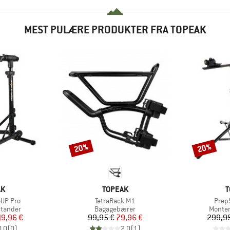
MEST PULÆRE PRODUKTER FRA TOPEAK
20%
20%
Rabat
Rabat
E
MÆRKE
M
AK
TOPEAK
T
Artikel
Artike
eUP Pro
TetraRack M1
Prep
ppe
Produktgruppe
Produk
stander
Bagagebærer
Monter
is
dsat pris
Pris
Nedsat pris
19,96 €
99,95 €
79,96 €
299,9
0,0
(
0
)
2,0
(
1
)