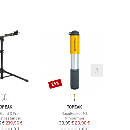
25%
Rabat
ÆRKE
MÆRKE
OPEAK
TOPEAK
l
Artikel
Stand X Pro
RaceRocket MT
tgruppe
Produktgruppe
ingsstander
Minipumpe
Pris
Nedsat pris
Pris
Nedsat pris
5 €
239,96 €
39,95 €
29,96 €
0,0
(
0
)
0,0
(
0
)