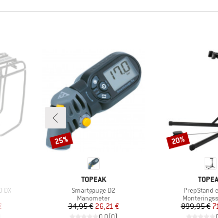
25%
20%
Rabat
Rabat
MÆRKE
MÆRK
TOPEAK
TOPE
Artikel
Artikel
0 DX
Smartgauge D2
PrepStand 
e
Produktgruppe
Produktgru
Manometer
Monterings
 pris
Pris
Nedsat pris
Pr
Ne
€
34,95 €
26,21 €
899,95 €
7
)
0,0
(
0
)