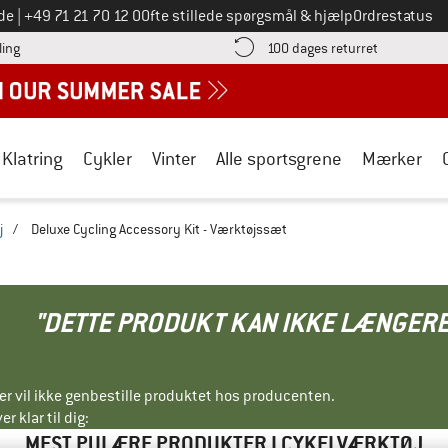
Ring til os på
de
|
+49 71 21 70 12 0
Ofte stillede spørgsmål & hjælp
Ordrestatus
Find betalingsoplysningerne her! Åbnes i en infoboks
Gå til retur
ling
100 dages returret
Klatring
Cykler
Vinter
Alle sportsgrene
Mærker
j
/
Deluxe Cycling Accessory Kit - Værktøjssæt
"DETTE PRODUKT KAN IKKE LÆNGERE
ller vil ikke genbestille produktet hos producenten.
r klar til dig:
MEST PULÆRE PRODUKTER I CYKELVÆRKTØJ