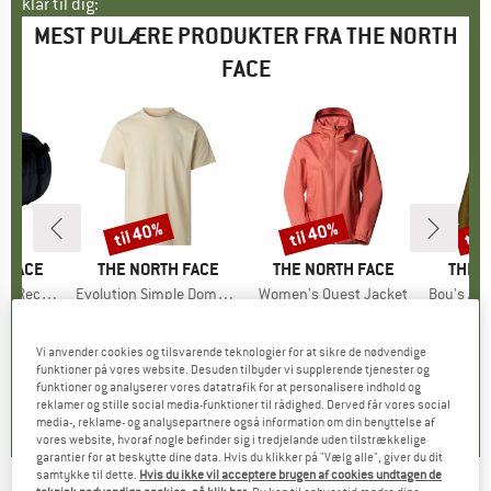
klar til dig:
MEST PULÆRE PRODUKTER FRA THE NORTH
FACE
til 40%
til 40%
til
Rabat
Rabat
Raba
 FACE
MÆRKE
THE NORTH FACE
MÆRKE
THE NORTH FACE
MÆR
THE 
led Small
Artikel
Evolution Simple Dome Short Sleeve
Artikel
Women's Quest Jacket
Artikel
Boy's Ant
tgruppe
ske
Produktgruppe
T-shirt
Produktgruppe
Regnjakke
Pr
Re
is
dsat pris
86,97 €
26,95 €
fra
Pris
Nedsat pris
16,17 €
129,95 €
fra
Pris
Nedsat pris
77,97 €
79,95 
Vi anvender cookies og tilsvarende teknologier for at sikre de nødvendige
+
14
+
12
funktioner på vores website. Desuden tilbyder vi supplerende tjenester og
,9
(
10
)
4,8
(
8
)
4,6
(
31
)
funktioner og analyserer vores datatrafik for at personalisere indhold og
reklamer og stille social media-funktioner til rådighed. Derved får vores social
media-, reklame- og analysepartnere også information om din benyttelse af
vores website, hvoraf nogle befinder sig i tredjelande uden tilstrækkelige
garantier for at beskytte dine data. Hvis du klikker på "Vælg alle", giver du dit
samtykke til dette.
Hvis du ikke vil acceptere brugen af cookies undtagen de