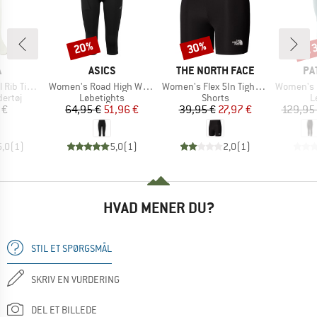
til
20%
30%
Rabat
Rabat
Raba
KE
MÆRKE
MÆRKE
MÆ
A
ASICS
THE NORTH FACE
PA
Artikel
Artikel
Artikel
b Tights
Women's Road High Waist Capri Tight
Women's Flex 5In Tight Short
Women's Ma
uppe
Produktgruppe
Produktgruppe
P
ertøj
Løbetights
Shorts
L
is
Pris
Nedsat pris
Pris
Nedsat pris
 €
64,95 €
51,96 €
39,95 €
27,97 €
129,95
5,0
(
1
)
5,0
(
1
)
2,0
(
1
)
HVAD MENER DU?
STIL ET SPØRGSMÅL
SKRIV EN VURDERING
DEL ET BILLEDE