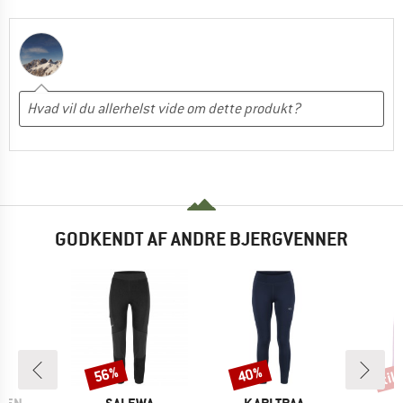
GODKENDT AF ANDRE BJERGVENNER
til
56%
40%
Rabat
Rabat
Raba
MÆRKE
MÆRKE