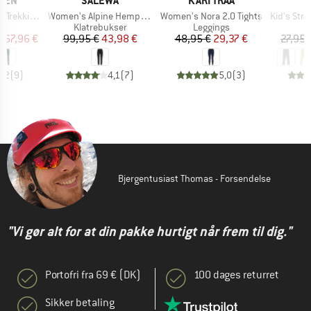
ÄVEN
SALEWA
KARI TRAA
D
Artikel
Artikel
Artikel
g Tights HD
Women's Alpine Hemp Tights
Women's Nora 2.0 Tights
Kid's Stric
tgruppe
Produktgruppe
Produktgruppe
P
gs
Klatrebukser
Leggings
L
is
dsat pris
Pris
Nedsat pris
Pris
Nedsat pris
167,96 €
99,95 €
43,98 €
48,95 €
29,37 €
27,95 
4,2
(
9
)
4,1
(
7
)
5,0
(
3
)
Bjergentusiast Thomas - Forsendelse
"Vi gør alt for at din pakke hurtigt når frem til dig."
Portofri fra 69 € (DK)
100 dages returret
Sikker betaling