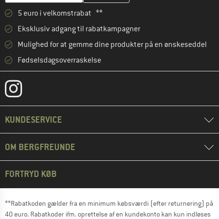
5 euro i velkomstrabat **
Eksklusiv adgang til rabatkampagner
Mulighed for at gemme dine produkter på en ønskeseddel
Fødselsdagsoverraskelse
KUNDESERVICE
OM BERGFREUNDE
FORTRYD KØB
**Rabatkoden gælder fra en minimum købsværdi (efter returnering) på
40 euro. Rabatkoder ifm. oprettelse af en kundekonto kan kun indløses