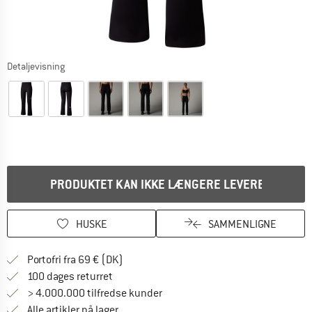
Detaljevisning
PRODUKTET KAN IKKE LÆNGERE LEVERES
HUSKE
SAMMENLIGNE
Find oplysninger om forsendelse her! Åb
Portofri fra 69 € (DK)
Gå til returretten her Åbnes i en infoboks
100 dages returret
> 4.000.000 tilfredse kunder
Alle artikler på lager