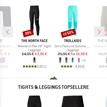
til 50%
20%
30
Rabat
Rabat
Raba
E
MÆRKE
MÆRKE
MÆRK
IT
THE NORTH FACE
TROLLKIDS
THE 
Artikel
Artikel
Artikel
egging 2-Pack
Women's Flex 28'' Tight
Girl's Femund Summer Tights
Women's 
tgruppe
Produktgruppe
Produktgruppe
gs
Leggings
Leggings
is
dsat pris
Pris
Nedsat pris
Pris
Nedsat pris
9,72 €
54,95 €
43,96 €
29,95 €
fra
14,98 €
44,9
+
1
0,0
(
0
)
5,0
(
1
)
4,0
(
4
)
TIGHTS & LEGGINGS TOPSELLERE