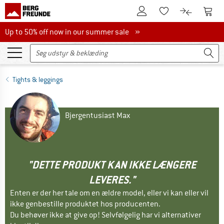
Til kundekontoen
Til 
Til huskesedlen.
Til produk
Up to 50% off now in our summer sale
Up to 50% off now in our summer sale »
Tights & leggings
Bjergentusiast Max
"DETTE PRODUKT KAN IKKE LÆNGERE
LEVERES."
Enten er der her tale om en ældre model, eller vi kan eller vil
ikke genbestille produktet hos producenten.
Du behøver ikke at give op! Selvfølgelig har vi alternativer