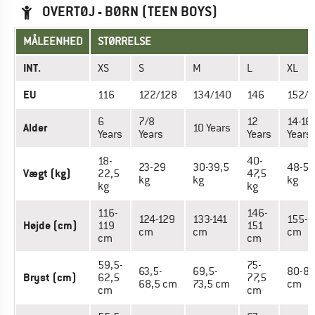
OVERTØJ - BØRN (TEEN BOYS)
MÅLEENHED
STØRRELSE
INT.
XS
S
M
L
XL
EU
116
122/128
134/140
146
152/1
6
7/8
12
14-16
Alder
10 Years
Years
Years
Years
Years
18-
40-
23-29
30-39,5
48-56
Vægt (kg)
22,5
47,5
kg
kg
kg
kg
kg
116-
146-
124-129
133-141
155-1
Højde (cm)
119
151
cm
cm
cm
cm
cm
59,5-
75-
63,5-
69,5-
80-8
Bryst (cm)
62,5
77,5
68,5 cm
73,5 cm
cm
cm
cm