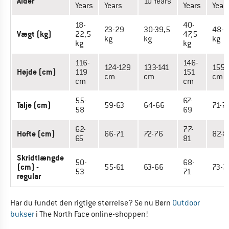
Alder
10 Years
Years
Years
Years
Year
18-
40-
23-29
30-39,5
48-5
Vægt (kg)
22,5
47,5
kg
kg
kg
kg
kg
116-
146-
124-129
133-141
155-
Højde (cm)
119
151
cm
cm
cm
cm
cm
55-
67-
Talje (cm)
59-63
64-66
71-7
58
69
62-
77-
Hofte (cm)
66-71
72-76
82-8
65
81
Skridtlængde
50-
68-
(cm) -
55-61
63-66
73-7
53
71
regular
Har du fundet den rigtige størrelse? Se nu Børn
Outdoor
bukser
i The North Face online-shoppen!