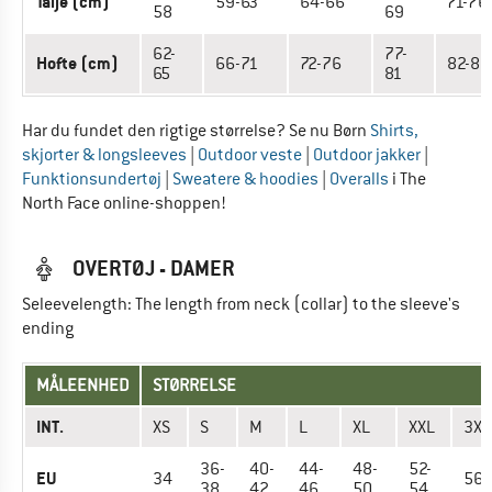
Talje (cm)
59-63
64-66
71-76
58
69
62-
77-
Hofte (cm)
66-71
72-76
82-89
65
81
Har du fundet den rigtige størrelse? Se nu Børn
Shirts,
skjorter & longsleeves
|
Outdoor veste
|
Outdoor jakker
|
Funktionsundertøj
|
Sweatere & hoodies
|
Overalls
i The
North Face online-shoppen!
OVERTØJ - DAMER
Seleevelength: The length from neck (collar) to the sleeve's
ending
MÅLEENHED
STØRRELSE
INT.
XS
S
M
L
XL
XXL
3XL
36-
40-
44-
48-
52-
EU
34
56
38
42
46
50
54