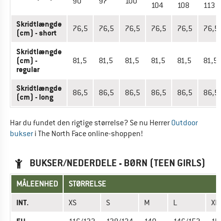
90
97
100
104
108
113
Skridtlængde
76,5
76,5
76,5
76,5
76,5
76,5
(cm) - short
Skridtlængde
(cm) -
81,5
81,5
81,5
81,5
81,5
81,5
regular
Skridtlængde
86,5
86,5
86,5
86,5
86,5
86,5
(cm) - long
Har du fundet den rigtige størrelse? Se nu Herrer
Outdoor
bukser
i The North Face online-shoppen!
BUKSER/NEDERDELE - BØRN (TEEN GIRLS)
MÅLEENHED
STØRRELSE
INT.
XS
S
M
L
XL