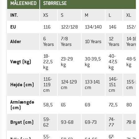
MÅLEENHED
STØRRELSE
INT.
XS
S
M
L
XL
EU
116
122/128
134/140
146
152/1
6
7/8
12
14-16
Alder
10 Years
Years
Years
Years
Years
18-
40-
23-29
30-39,5
48-56
Vægt (kg)
22,5
47,5
kg
kg
kg
kg
kg
116-
146-
124-129
133-141
155-1
Højde (cm)
119
151
cm
cm
cm
cm
cm
Armlængde
58,5
65
69
72,5
80
(cm)
59-
74-
Bryst (cm)
93-68
69-73
78-85
62
77
55-
67-