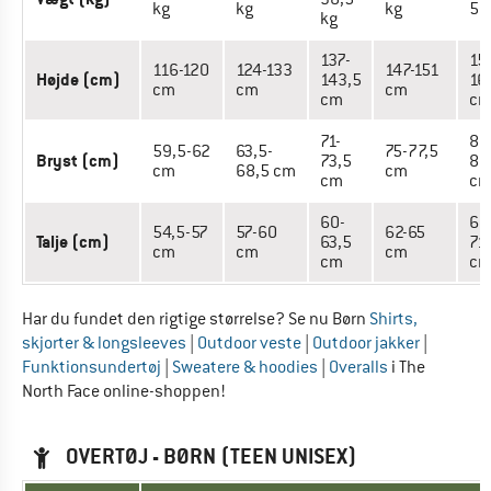
kg
kg
kg
52
kg
137-
15
116-120
124-133
147-151
Højde (cm)
143,5
16
cm
cm
cm
cm
c
71-
80
59,5-62
63,5-
75-77,5
Bryst (cm)
73,5
85
cm
68,5 cm
cm
cm
c
60-
66
54,5-57
57-60
62-65
Talje (cm)
63,5
71
cm
cm
cm
cm
c
Har du fundet den rigtige størrelse? Se nu Børn
Shirts,
skjorter & longsleeves
|
Outdoor veste
|
Outdoor jakker
|
Funktionsundertøj
|
Sweatere & hoodies
|
Overalls
i The
North Face online-shoppen!
OVERTØJ - BØRN (TEEN UNISEX)