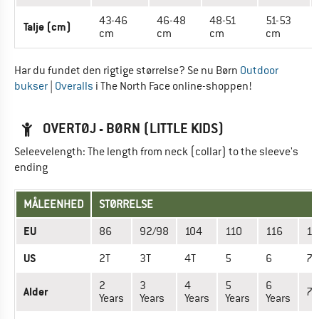
43-46
46-48
48-51
51-53
Talje (cm)
cm
cm
cm
cm
Har du fundet den rigtige størrelse? Se nu Børn
Outdoor
bukser
|
Overalls
i The North Face online-shoppen!
OVERTØJ - BØRN (LITTLE KIDS)
Seleevelength: The length from neck (collar) to the sleeve's
ending
MÅLEENHED
STØRRELSE
EU
86
92/98
104
110
116
12
US
2T
3T
4T
5
6
7
2
3
4
5
6
Alder
7 
Years
Years
Years
Years
Years