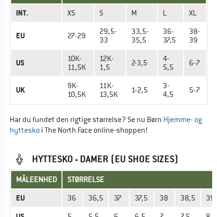
INT.
XS
S
M
L
XL
29,5-
33,5-
36-
38-
EU
27-29
33
35,5
37,5
39
10K-
12K-
4-
US
2-3,5
6-7
11,5K
1,5
5,5
9K-
11K-
3-
UK
1-2,5
5-7
10,5K
13,5K
4,5
Har du fundet den rigtige størrelse? Se nu Børn
Hjemme- og
hyttesko
i The North Face online-shoppen!
HYTTESKO - DAMER (EU SHOE SIZES)
MÅLEENHED
STØRRELSE
EU
36
36,5
37
37,5
38
38,5
39
US
5
5,5
6
6,5
7
7,5
8