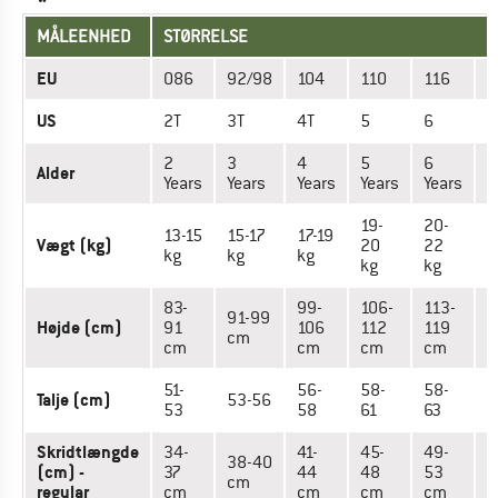
MÅLEENHED
STØRRELSE
EU
086
92/98
104
110
116
1
US
2T
3T
4T
5
6
7
2
3
4
5
6
Alder
7
Years
Years
Years
Years
Years
19-
20-
13-15
15-17
17-19
2
Vægt (kg)
20
22
kg
kg
kg
k
kg
kg
83-
99-
106-
113-
91-99
1
Højde (cm)
91
106
112
119
cm
cm
cm
cm
cm
51-
56-
58-
58-
Talje (cm)
53-56
6
53
58
61
63
Skridtlængde
34-
41-
45-
49-
38-40
5
(cm) -
37
44
48
53
cm
regular
cm
cm
cm
cm