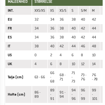
MÅLEENHED
STØRRELSE
INT.
XXS/XS
XS
XS/S
S
S/M
M
M
EU
32
34
36
38
40
42
4
FR
34
36
38
40
42
44
4
ES
34
36
38
40
42
44
4
IT
38
40
42
44
46
48
5
US
0
2
4
6
8
10
1
UK
4
6
8
10
12
14
1
66
71
68 -
73 -
76
7
Talje (cm)
63 - 66
-
-
71
76
- 78
8
68
73
89
94
96
99
1
86 -
91 -
Hofte (cm)
-
-
-
-
-
89
94
91
96
99
101
1