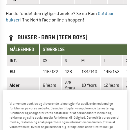
Har du fundet den rigtige størrelse? Se nu Børn
Outdoor
bukser
i The North Face online-shoppen!
BUKSER - BØRN (TEEN BOYS)
MÅLEENHED
STØRRELSE
INT.
XS
S
M
L
X
EU
116/122
128
134/140
146/152
1
7/8
14
Alder
6 Years
10 Years
12 Years
Years
Ye
23-
18-22,5
30-39,5
40-47,5
4
Vægt (kg)
29
Vi anvender cookies og tilsvarende teknologier for at sikre de nødvendige
kg
kg
kg
k
funktioner på vores website. Desuden tilbyder vi supplerende tjenester og
kg
funktioner og analyserer vores datatrafik for at personalisere indhold og
reklamer og stille social media-funktioner til rådighed. Derved får vores social
124-
116-119
133-141
146-151
1
media-, reklame- og analysepartnere også information om din benyttelse af
Højde (cm)
129
vores website, hvoraf nogle befinder sig i tredjelande uden tilstrækkelige
cm
cm
cm
c