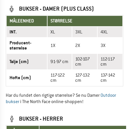
BUKSER - DAMER (PLUS CLASS)
MÅLEENHED
STØRRELSE
INT.
XL
3XL
4XL
Producent-
1X
2X
3X
størrelse
102-107
112-117
Talje (cm)
91-97 cm
cm
cm
117-122
127-132
137-142
Hofte (cm)
cm
cm
cm
Har du fundet den rigtige størrelse? Se nu Damer
Outdoor
bukser
i The North Face online-shoppen!
BUKSER - HERRER