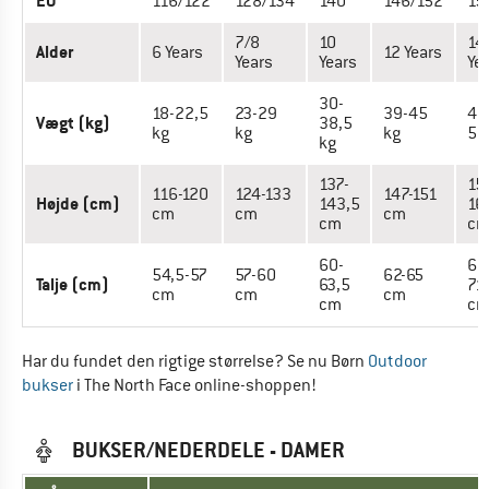
EU
116/122
128/134
140
146/152
15
7/8
10
14
Alder
6 Years
12 Years
Years
Years
Ye
30-
18-22,5
23-29
39-45
45
Vægt (kg)
38,5
kg
kg
kg
52
kg
137-
15
116-120
124-133
147-151
Højde (cm)
143,5
16
cm
cm
cm
cm
c
60-
66
54,5-57
57-60
62-65
Talje (cm)
63,5
71
cm
cm
cm
cm
c
Har du fundet den rigtige størrelse? Se nu Børn
Outdoor
bukser
i The North Face online-shoppen!
BUKSER/NEDERDELE - DAMER