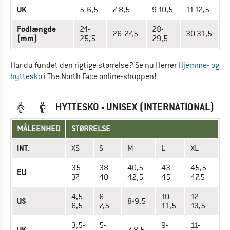
UK
5-6,5
7-8,5
9-10,5
11-12,5
Fodlængde
24-
28-
26-27,5
30-31,5
(mm)
25,5
29,5
Har du fundet den rigtige størrelse? Se nu Herrer
Hjemme- og
hyttesko
i The North Face online-shoppen!
HYTTESKO - UNISEX (INTERNATIONAL)
MÅLEENHED
STØRRELSE
INT.
XS
S
M
L
XL
35-
38-
40,5-
43-
45,5-
EU
37
40
42,5
45
47,5
4,5-
6-
10-
12-
US
8-9,5
6,5
7,5
11,5
13,5
3,5-
5-
9-
11-
UK