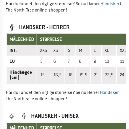
Har du fundet den rigtige størrelse? Se nu Damer
Handsker
i
The North Face online-shoppen!
HANDSKER - HERRER
MÅLEENHED
STØRRELSE
INT.
XXS
XS
S
M
L
XL
XXL
EU
5
6
7
8
9
10
11
Håndlægde
15
16,5
18
19,5
21
22,5
24
(cm)
Har du fundet den rigtige størrelse? Se nu Herrer
Handsker
i
The North Face online-shoppen!
HANDSKER - UNISEX
MÅLEENHED
STØRRELSE