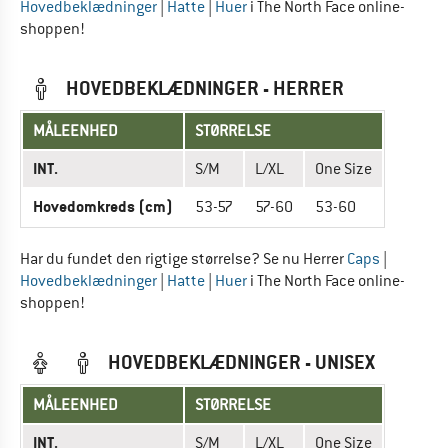
Hovedbeklædninger
|
Hatte
|
Huer
i The North Face online-
shoppen!
HOVEDBEKLÆDNINGER - HERRER
MÅLEENHED
STØRRELSE
INT.
S/M
L/XL
One Size
Hovedomkreds (cm)
53-57
57-60
53-60
Har du fundet den rigtige størrelse? Se nu Herrer
Caps
|
Hovedbeklædninger
|
Hatte
|
Huer
i The North Face online-
shoppen!
HOVEDBEKLÆDNINGER - UNISEX
MÅLEENHED
STØRRELSE
INT.
S/M
L/XL
One Size