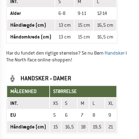
INT.
S
M
L
Alder
6-8
9-11
12-14
Håndlægde (cm)
13 cm
15 cm
16,5 cm
Håndomkreds (cm)
13 cm
15 cm
16,5 cm
Har du fundet den rigtige størrelse? Se nu Børn
Handsker
i
The North Face online-shoppen!
HANDSKER - DAMER
MÅLEENHED
STØRRELSE
INT.
XS
S
M
L
XL
EU
5
6
7
8
9
Håndlægde (cm)
15
16,5
18
19,5
21