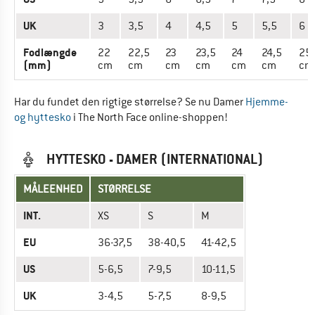
UK
3
3,5
4
4,5
5
5,5
6
Fodlængde
22
22,5
23
23,5
24
24,5
25
(mm)
cm
cm
cm
cm
cm
cm
cm
Har du fundet den rigtige størrelse? Se nu Damer
Hjemme-
og hyttesko
i The North Face online-shoppen!
HYTTESKO - DAMER (INTERNATIONAL)
MÅLEENHED
STØRRELSE
INT.
XS
S
M
EU
36-37,5
38-40,5
41-42,5
US
5-6,5
7-9,5
10-11,5
UK
3-4,5
5-7,5
8-9,5