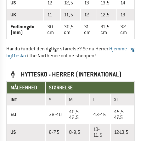
US
12
12,5
13
13,5
14
UK
11
11,5
12
12,5
13
Fodlængde
30
30,5
31
31,5
32
(mm)
cm
cm
cm
cm
cm
Har du fundet den rigtige størrelse? Se nu Herrer
Hjemme- og
hyttesko
i The North Face online-shoppen!
HYTTESKO - HERRER (INTERNATIONAL)
MÅLEENHED
STØRRELSE
INT.
S
M
L
XL
40,5-
45,5-
EU
38-40
43-45
42,5
47,5
10-
US
6-7,5
8-9,5
12-13,5
11,5