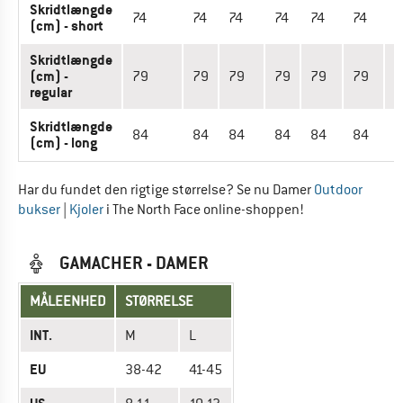
Skridtlængde
74
74
74
74
74
74
7
(cm) - short
Skridtlængde
(cm) -
79
79
79
79
79
79
7
regular
Skridtlængde
84
84
84
84
84
84
8
(cm) - long
Har du fundet den rigtige størrelse? Se nu Damer
Outdoor
bukser
|
Kjoler
i The North Face online-shoppen!
GAMACHER - DAMER
MÅLEENHED
STØRRELSE
INT.
M
L
EU
38-42
41-45