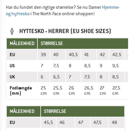
Har du fundet den rigtige størrelse? Se nu Damer
Hjemme-
og hyttesko
i The North Face online-shoppen!
HYTTESKO - HERRER (EU SHOE SIZES)
MÅLEENHED
STØRRELSE
EU
39
40
40,5
41
42
42,5
4
US
7
7,5
8
8,5
9
9,5
1
UK
6
6,5
7
7,5
8
8,5
9
Fodlængde
25
25,5
26
26,5
27
27,5
2
(mm)
cm
cm
cm
cm
cm
cm
c
MÅLEENHED
STØRRELSE
EU
45,5
46
47
47,5
48