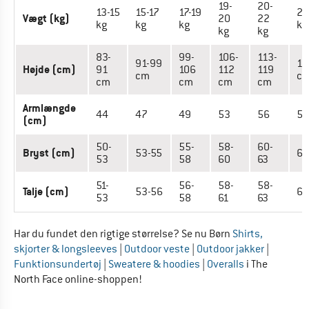
19-
20-
13-15
15-17
17-19
22
Vægt (kg)
20
22
kg
kg
kg
kg
kg
kg
83-
99-
106-
113-
91-99
12
Højde (cm)
91
106
112
119
cm
c
cm
cm
cm
cm
Armlængde
44
47
49
53
56
58
(cm)
50-
55-
58-
60-
Bryst (cm)
53-55
63
53
58
60
63
51-
56-
58-
58-
Talje (cm)
53-56
61
53
58
61
63
Har du fundet den rigtige størrelse? Se nu Børn
Shirts,
skjorter & longsleeves
|
Outdoor veste
|
Outdoor jakker
|
Funktionsundertøj
|
Sweatere & hoodies
|
Overalls
i The
North Face online-shoppen!