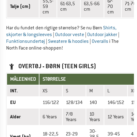
55,5-
67-
61-63,5
63,5-66
71-76
Talje (cm)
59
70
cm
cm
cm
cm
cm
Har du fundet den rigtige størrelse? Se nu Børn
Shirts,
skjorter & longsleeves
|
Outdoor veste
|
Outdoor jakker
|
Funktionsundertøj
|
Sweatere & hoodies
|
Overalls
i The
North Face online-shoppen!
OVERTØJ - BØRN (TEEN GIRLS)
MÅLEENHED
STØRRELSE
INT.
XS
S
M
L
XL
EU
116/122
128/134
140
146/152
15
7/8
10
14
Alder
6 Years
12 Years
Years
Years
Ye
30-
18-22,5
23-29
39-45
45
Vægt (kg)
38,5