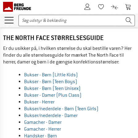
Til kundekontoen
Til 
Til huskesedlen.
Til produk
THE NORTH FACE STØRRELSESGUIDE
Er du usikker på, i hvilken størrelse du skal bestille varen? Her
finder du alle størrelsesguide for mærket The North Face til
herrer, damer og børn i de gængse konfektionsstørrelser:
Bukser - Børn (Little Kids)
Bukser - Børn (Teen Boys)
Bukser - Børn (Teen Unisex)
Bukser - Damer (Plus Class)
Bukser - Herrer
Bukser/nederdele - Børn (Teen Girls)
Bukser/nederdele - Damer
Gamacher - Damer
Gamacher - Herrer
Handsker - Børn