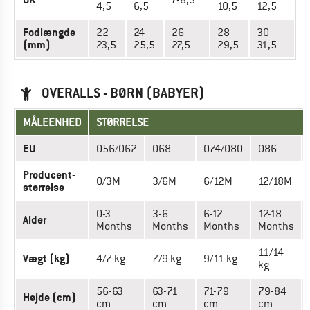
7-8,5
4,5
6,5
10,5
12,5
Fodlængde
22-
24-
26-
28-
30-
(mm)
23,5
25,5
27,5
29,5
31,5
OVERALLS - BØRN (BABYER)
MÅLEENHED
STØRRELSE
EU
056/062
068
074/080
086
Producent-
0/3M
3/6M
6/12M
12/18M
størrelse
0-3
3-6
6-12
12-18
Alder
Months
Months
Months
Months
11/14
Vægt (kg)
4/7 kg
7/9 kg
9/11 kg
kg
56-63
63-71
71-79
79-84
Højde (cm)
cm
cm
cm
cm