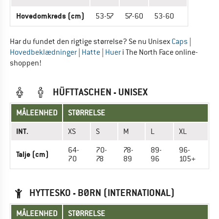
Hovedomkreds (cm)
53-57
57-60
53-60
Har du fundet den rigtige størrelse? Se nu Unisex
Caps
|
Hovedbeklædninger
|
Hatte
|
Huer
i The North Face online-
shoppen!
HÜFTTASCHEN - UNISEX
MÅLEENHED
STØRRELSE
INT.
XS
S
M
L
XL
64-
70-
78-
89-
96-
Talje (cm)
70
78
89
96
105+
HYTTESKO - BØRN (INTERNATIONAL)
MÅLEENHED
STØRRELSE