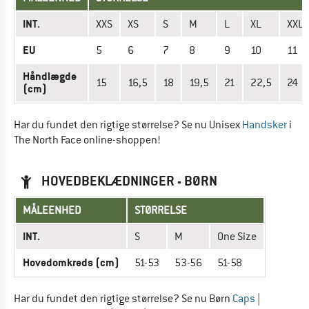
INT.
XXS
XS
S
M
L
XL
XXL
EU
5
6
7
8
9
10
11
Håndlægde
15
16,5
18
19,5
21
22,5
24
(cm)
Har du fundet den rigtige størrelse? Se nu Unisex
Handsker
i
The North Face online-shoppen!
HOVEDBEKLÆDNINGER - BØRN
MÅLEENHED
STØRRELSE
INT.
S
M
One Size
Hovedomkreds (cm)
51-53
53-56
51-58
Har du fundet den rigtige størrelse? Se nu Børn
Caps
|