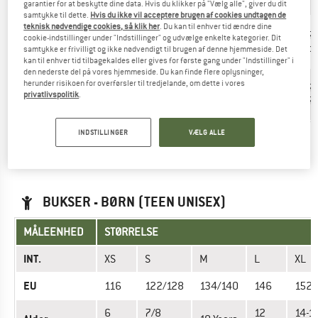
cm
garantier for at beskytte dine data. Hvis du klikker på "Vælg alle", giver du dit
samtykke til dette.
Hvis du ikke vil acceptere brugen af cookies undtagen de
teknisk nødvendige cookies, så klik her
. Du kan til enhver tid ændre dine
61-
55,5-59
63,5-66
67-70
7
cookie-indstillinger under "Indstillinger" og udvælge enkelte kategorier. Dit
Talje (cm)
63,5
cm
cm
cm
c
samtykke er frivilligt og ikke nødvendigt til brugen af denne hjemmeside. Det
cm
kan til enhver tid tilbagekaldes eller gives for første gang under "Indstillinger" i
den nederste del på vores hjemmeside. Du kan finde flere oplysninger,
Skridtlængde
57-
herunder risikoen for overførsler til tredjelande, om dette i vores
64,5-70
72,5-75
77
(cm) -
52 cm
61
privatlivspolitik
.
cm
cm
7
regular
cm
INDSTILLINGER
VÆLG ALLE
Har du fundet den rigtige størrelse? Se nu Børn
Outdoor
bukser
i The North Face online-shoppen!
BUKSER - BØRN (TEEN UNISEX)
MÅLEENHED
STØRRELSE
INT.
XS
S
M
L
XL
EU
116
122/128
134/140
146
152/
6
7/8
12
14-1