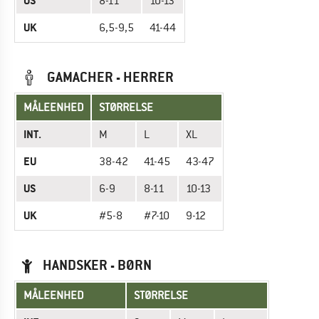
US
8-11
10-13
UK
6,5-9,5
41-44
GAMACHER - HERRER
MÅLEENHED
STØRRELSE
INT.
M
L
XL
EU
38-42
41-45
43-47
US
6-9
8-11
10-13
UK
#5-8
#7-10
9-12
HANDSKER - BØRN
MÅLEENHED
STØRRELSE