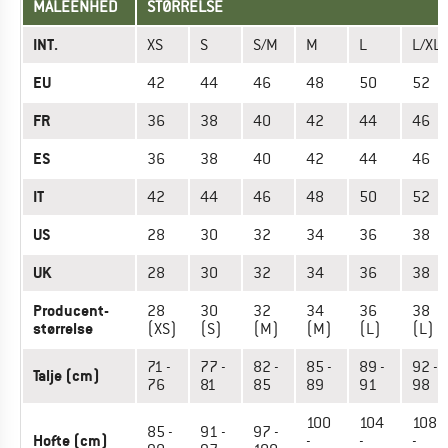
MÅLEENHED
STØRRELSE
INT.
XS
S
S/M
M
L
L/XL
EU
42
44
46
48
50
52
FR
36
38
40
42
44
46
ES
36
38
40
42
44
46
IT
42
44
46
48
50
52
US
28
30
32
34
36
38
UK
28
30
32
34
36
38
Producent-
28
30
32
34
36
38
størrelse
(XS)
(S)
(M)
(M)
(L)
(L)
71 -
77 -
82 -
85 -
89 -
92 -
Talje (cm)
76
81
85
89
91
98
100
104
108
85 -
91 -
97 -
Hofte (cm)
-
-
-