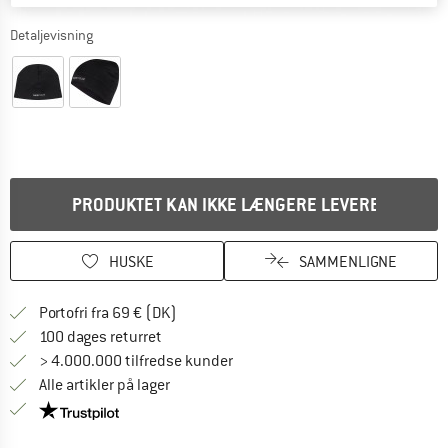
Detaljevisning
PRODUKTET KAN IKKE LÆNGERE LEVERES
HUSKE
SAMMENLIGNE
Find oplysninger om forsendelse her! Åb
Portofri fra 69 € (DK)
Gå til returretten her Åbnes i en infoboks
100 dages returret
> 4.000.000 tilfredse kunder
Alle artikler på lager
Vi er Trustpilot-certificeret - oplysningerne får du