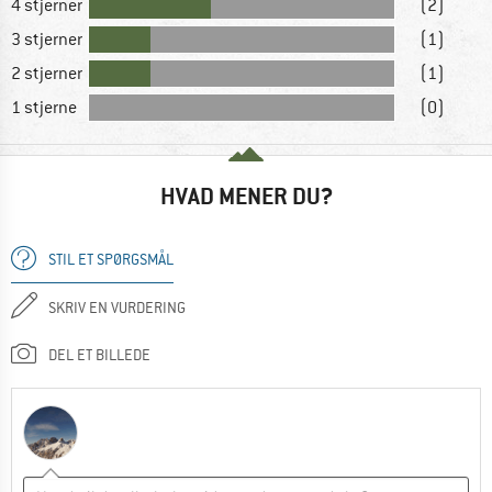
4 stjerner
(2)
3 stjerner
(1)
2 stjerner
(1)
1 stjerne
(0)
HVAD MENER DU?
STIL ET SPØRGSMÅL
SKRIV EN VURDERING
DEL ET BILLEDE