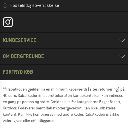
Fødselsdagsoverraskelse
KUNDESERVICE
OM BERGFREUNDE
FORTRYD KØB
**Rabatkoden gælder fra en minimum købsværdi (efter returnering) på
40 euro. Rabatkoder ifm. oprettelse af en kundekonto kan kun indløses
én gang pr. person og ordre. Gælder ikke for kategorierne Bøger & kort,
Outdoor, Fødevarer samt Rabatkoder/gavekort. Kan ikke udbetales
kontant. Kan ikke kombineres med andre koder. Rabatkoden må ikke
videregives eller offentliggøres.