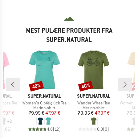
MEST PULÆRE PRODUKTER FRA
SUPER.NATURAL
40%
40%
40
Rabat
Rabat
Raba
MÆRKE
MÆRKE
MÆR
TURAL
SUPER.NATURAL
SUPER.NATURAL
SUPE
Artikel
Artikel
Artikel
Loose Tee
Women's Gipfelglück Tee
Wander Wheel Tee
Women's Fl
ktgruppe
Produktgruppe
Produktgruppe
Pro
t
Merino-shirt
Merino-shirt
Mer
is
dsat pris
Pris
Nedsat pris
Pris
Nedsat pris
47,97 €
79,95 €
47,97 €
79,95 €
47,97 €
79,9
+
2
,7
(
85
)
4,8
(
12
)
0,0
(
0
)