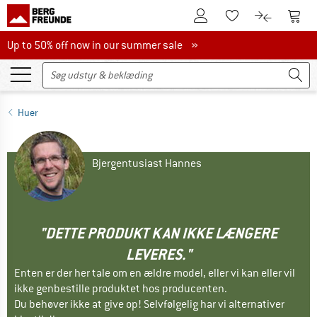
Til kundekontoen
Til 
Til huskesedlen.
Til produk
Up to 50% off now in our summer sale
Up to 50% off now in our summer sale »
Huer
Bjergentusiast Hannes
"DETTE PRODUKT KAN IKKE LÆNGERE
LEVERES."
Enten er der her tale om en ældre model, eller vi kan eller vil
ikke genbestille produktet hos producenten.
Du behøver ikke at give op! Selvfølgelig har vi alternativer