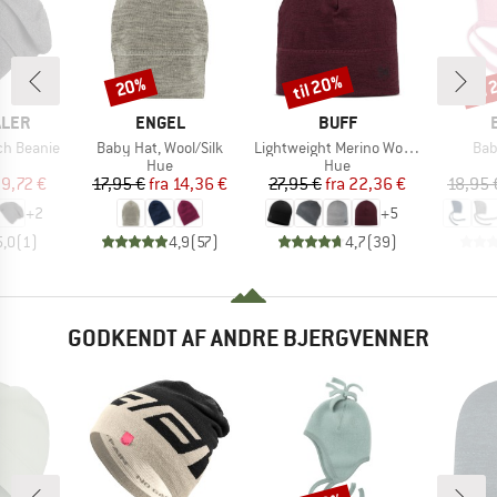
til 20%
til
20%
Rabat
Rabat
Raba
MÆRKE
MÆRKE
ALER
ENGEL
BUFF
Artikel
Artikel
Arti
ch Beanie
Baby Hat, Wool/Silk
Lightweight Merino Wool Hat
Bab
uktgruppe
Produktgruppe
Produktgruppe
Hue
Hue
is
dsat pris
Pris
Nedsat pris
Pris
Nedsat pris
9,72 €
17,95 €
fra
14,36 €
27,95 €
fra
22,36 €
18,95 
+
2
+
5
5,0
(
1
)
4,9
(
57
)
4,7
(
39
)
GODKENDT AF ANDRE BJERGVENNER