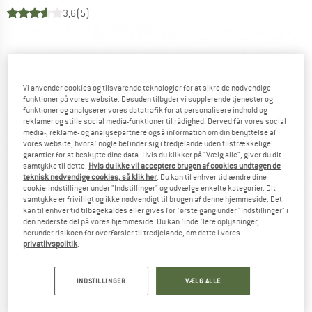
3,6
(5)
Vi anvender cookies og tilsvarende teknologier for at sikre de nødvendige
funktioner på vores website. Desuden tilbyder vi supplerende tjenester og
funktioner og analyserer vores datatrafik for at personalisere indhold og
reklamer og stille social media-funktioner til rådighed. Derved får vores social
media-, reklame- og analysepartnere også information om din benyttelse af
vores website, hvoraf nogle befinder sig i tredjelande uden tilstrækkelige
garantier for at beskytte dine data. Hvis du klikker på "Vælg alle", giver du dit
samtykke til dette.
Hvis du ikke vil acceptere brugen af cookies undtagen de
teknisk nødvendige cookies, så klik her
. Du kan til enhver tid ændre dine
cookie-indstillinger under "Indstillinger" og udvælge enkelte kategorier. Dit
samtykke er frivilligt og ikke nødvendigt til brugen af denne hjemmeside. Det
kan til enhver tid tilbagekaldes eller gives for første gang under "Indstillinger" i
den nederste del på vores hjemmeside. Du kan finde flere oplysninger,
herunder risikoen for overførsler til tredjelande, om dette i vores
privatlivspolitik
.
INDSTILLINGER
VÆLG ALLE