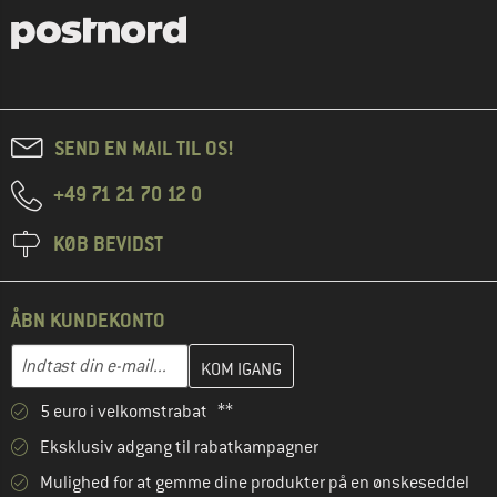
SEND EN MAIL TIL OS!
+49 71 21 70 12 0
KØB BEVIDST
ÅBN KUNDEKONTO
Indtast din e-mailadresse her, og opret i næste trin din kundekon
E-mail-adresse
5 euro i velkomstrabat **
Eksklusiv adgang til rabatkampagner
Mulighed for at gemme dine produkter på en ønskeseddel