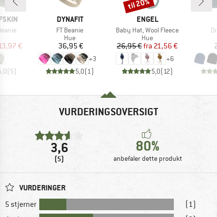
til 20%
Rabat
MÆRKE
MÆRKE
FSKIN
DYNAFIT
ENGEL
Artikel
Artikel
Ar
Beanie
FT Beanie
Baby Hat, Wool Fleece
Dr
uktgruppe
Produktgruppe
Produktgruppe
Hue
Hue
is
dsat pris
Pris
Pris
Nedsat pris
13,97 €
36,95 €
26,95 €
fra
21,56 €
+
3
+
6
5,0
(
5
)
5,0
(
1
)
5,0
(
12
)
VURDERINGSOVERSIGT
80%
3,6
(5)
anbefaler dette produkt
VURDERINGER
5 stjerner
(1)