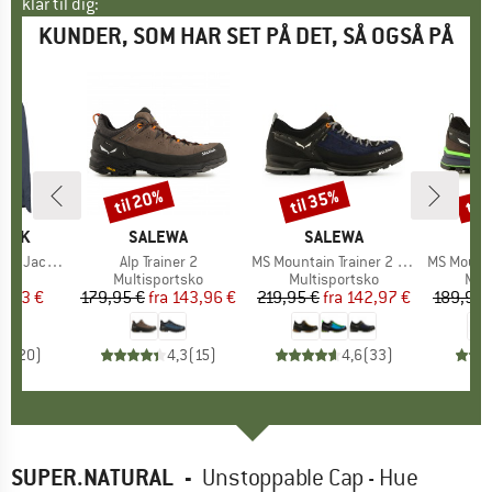
klar til dig:
KUNDER, SOM HAR SET PÅ DET, SÅ OGSÅ PÅ
til 20%
til 35%
til
Rabat
Rabat
Raba
PEAK
MÆRKE
SALEWA
MÆRKE
SALEWA
M
S
d Jacket
Artikel
Alp Trainer 2
Artikel
MS Mountain Trainer 2 GTX
Artikel
MS Mountain 
tgruppe
ke
Produktgruppe
Multisportsko
Produktgruppe
Multisportsko
Pro
Mul
is
dsat pris
6,73 €
179,95 €
fra
Pris
Nedsat pris
143,96 €
219,95 €
fra
Pris
Nedsat pris
142,97 €
189,95 
,2
(
20
)
4,3
(
15
)
4,6
(
33
)
SUPER.NATURAL
-
Unstoppable Cap - Hue