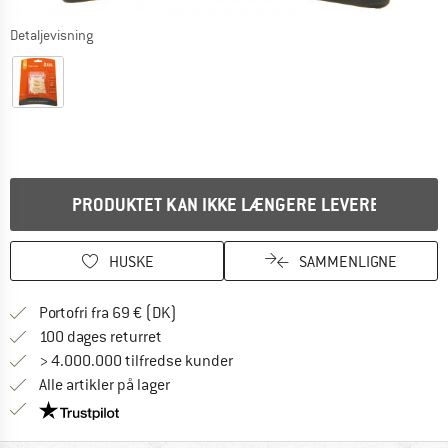
Detaljevisning
PRODUKTET KAN IKKE LÆNGERE LEVERES
HUSKE
SAMMENLIGNE
Find oplysninger om forsendelse her! Åb
Portofri fra 69 € (DK)
Gå til returretten her Åbnes i en infoboks
100 dages returret
> 4.000.000 tilfredse kunder
Alle artikler på lager
Vi er Trustpilot-certificeret - oplysningerne får du