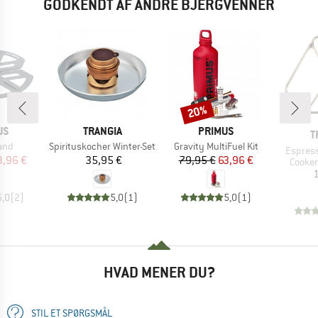
GODKENDT AF ANDRE BJERGVENNER
20%
Rabat
E
MÆRKE
MÆRKE
US
TRANGIA
PRIMUS
M
T
Artikel
Artikel
and
Spirituskocher Winter-Set
Gravity MultiFuel Kit
Artikel
Espress
is
dsat pris
Pris
Pris
Nedsat pris
3,96 €
35,95 €
79,95 €
63,96 €
Produ
Cooker
1
5,0
(
2
)
5,0
(
1
)
5,0
(
1
)
HVAD MENER DU?
STIL ET SPØRGSMÅL