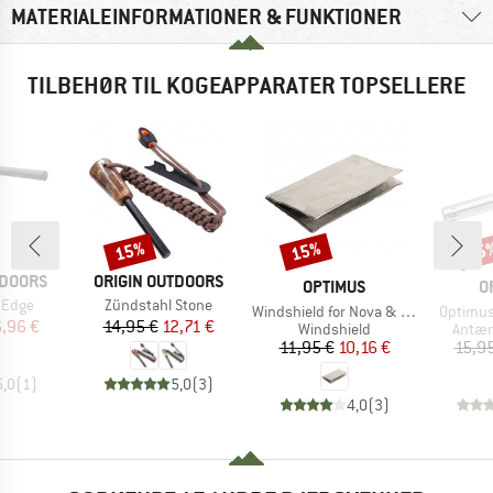
MATERIALEINFORMATIONER & FUNKTIONER
TILBEHØR TIL KOGEAPPARATER TOPSELLERE
15%
15%
15
Rabat
Rabat
Raba
MÆRKE
TDOORS
ORIGIN OUTDOORS
MÆRKE
M
OPTIMUS
O
Artikel
 Edge
Zündstahl Stone
Artikel
Artikel
Windshield for Nova & Nova+
Optimus
is
dsat pris
Pris
Nedsat pris
,96 €
14,95 €
12,71 €
Produktgruppe
Produ
Windshield
Antæn
Pris
Nedsat pris
11,95 €
10,16 €
15,9
5,0
(
1
)
5,0
(
3
)
4,0
(
3
)