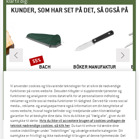
klar til dig:
KUNDER, SOM HAR SET PÅ DET, SÅ OGSÅ PÅ
55%
Rabat
ANS
MÆRKE
BACH
MÆRKE
BÖKER MANUFAKTUR
MÆ
BÖK
aster
Artikel
Heads Up Pro
Artikel
Nature
SOLINGEN
is
dsat pris
91 €
Produktgruppe
Bivuak telt
Artikel
BFF Packlite Richlite
569,95 €
fra
Pris
Nedsat pris
256,48 €
6
Vi anvender cookies og tilsvarende teknologier for at sikre de nødvendige
Produktgruppe
Knive
funktioner på vores website. Desuden tilbyder vi supplerende tjenester og
139,95 €
Pris
,2
(
13
)
funktioner og analyserer vores datatrafik for at personalisere indhold og
5,0
(
4
)
reklamer og stille social media-funktioner til rådighed. Derved får vores social
media-, reklame- og analysepartnere også information om din benyttelse af
0,0
(
0
)
vores website, hvoraf nogle befinder sig i tredjelande uden tilstrækkelige
garantier for at beskytte dine data. Hvis du klikker på "Vælg alle", giver du dit
samtykke til dette.
Hvis du ikke vil acceptere brugen af cookies undtagen de
teknisk nødvendige cookies, så klik her
. Du kan til enhver tid ændre dine
cookie-indstillinger under "Indstillinger" og udvælge enkelte kategorier. Dit
SOL - Tinder-Quick Refill
samtykke er frivilligt og ikke nødvendigt til brugen af denne hjemmeside. Det