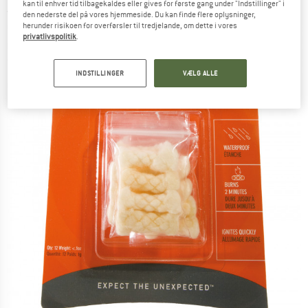
kan til enhver tid tilbagekaldes eller gives for første gang under "Indstillinger" i
(0)
den nederste del på vores hjemmeside. Du kan finde flere oplysninger,
herunder risikoen for overførsler til tredjelande, om dette i vores
privatlivspolitik
.
INDSTILLINGER
VÆLG ALLE