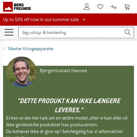
Til kundekontoen
Til 
Til huskesedlen.
Til produk
Up to 50% off now in our summer sale
Up to 50% off now in our summer sale »
Tilbehør til kogeapparater
Bjergentusiast Hannes
"DETTE PRODUKT KAN IKKE LÆNGERE
LEVERES."
Enten er der her tale om en ældre model, eller vi kan eller vil
ikke genbestille produktet hos producenten.
Du behøver ikke at give op! Selvfølgelig har vi alternativer