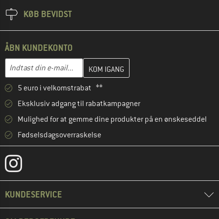
KØB BEVIDST
ÅBN KUNDEKONTO
Indtast din e-mailadresse her, og opret i næste trin din kundekon
E-mail-adresse
5 euro i velkomstrabat **
Eksklusiv adgang til rabatkampagner
Mulighed for at gemme dine produkter på en ønskeseddel
Fødselsdagsoverraskelse
KUNDESERVICE