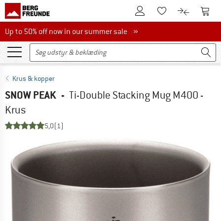
Til kundekontoen
Til 
Til huskesedlen.
Til produk
Up to 50% off now in our summer sale
Up to 50% off now in our summer sale »
Krus & kopper
SNOW PEAK
-
Ti-Double Stacking Mug M400 -
Krus
5,0
(1)