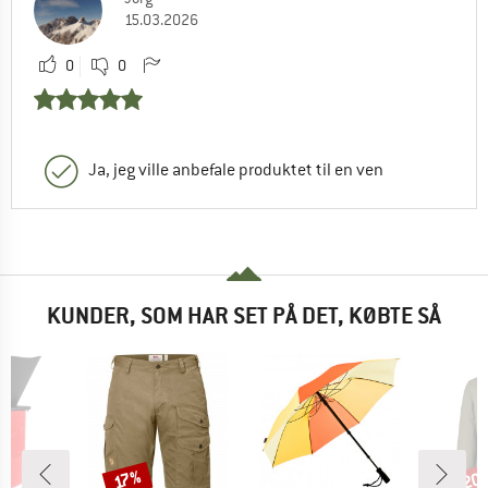
15.03.2026
0
0
Ja, jeg ville anbefale produktet til en ven
KUNDER, SOM HAR SET PÅ DET, KØBTE SÅ
20
Rabat
Raba
17%