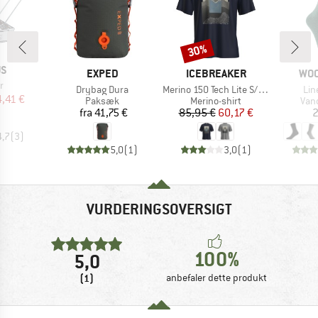
30%
Rabat
E
US
MÆRKE
MÆRKE
MÆ
EXPED
ICEBREAKER
WO
r
Artikel
Artikel
Arti
Drybag Dura
Merino 150 Tech Lite S/S Relaxed Mountain Shift
Lin
is
dsat pris
4,41 €
Produktgruppe
Produktgruppe
Pro
Paksæk
Merino-shirt
Van
Pris
Pris
Nedsat pris
fra
41,75 €
85,95 €
60,17 €
2
4,7
(
3
)
5,0
(
1
)
3,0
(
1
)
VURDERINGSOVERSIGT
100%
5,0
(1)
anbefaler dette produkt