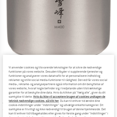
Vi anvender cookies og tilsvarende teknologier for at sikre de nødvendige
Detaljevisning
funktioner på vores website. Desuden tilbyder vi supplerende tjenester og
funktioner og analyserer vores datatrafik for at personalisere indhold og
reklamer og stille social media-funktioner til rådighed. Derved får vores social
media-, reklame- og analysepartnere også information om din benyttelse af
vores website, hvoraf nogle befinder sig i tredjelande uden tilstrækkelige
garantier for at beskytte dine data. Hvis du klikker på "Vælg alle", giver du dit
samtykke til dette.
Hvis du ikke vil acceptere brugen af cookies undtagen de
teknisk nødvendige cookies, så klik her
. Du kan til enhver tid ændre dine
Original pris :
Pris:
51,95
€
cookie-indstillinger under "Indstillinger" og udvælge enkelte kategorier. Dit
44,16
€
inkl. moms.
samtykke er frivilligt og ikke nødvendigt til brugen af denne hjemmeside. Det
kan til enhver tid tilbagekaldes eller gives for første gang under "Indstillinger" i
~
KR
330,12