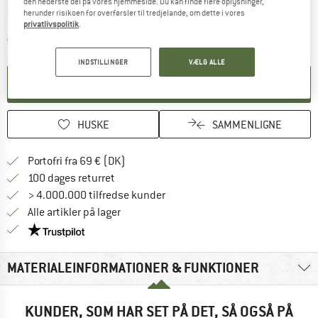
den nederste del på vores hjemmeside. Du kan finde flere oplysninger,
Oplysninger om forsendelsesomkostninge
plus Forsendelsesomkostninger
herunder risikoen for overførsler til tredjelande, om dette i vores
privatlivspolitik
.
Linket åbnes i en infoboks og indeholder 
Artiklen er p.t. desværre udsolgt
INDSTILLINGER
VÆLG ALLE
OPRET MEDDELELSE
HUSKE
SAMMENLIGNE
Find oplysninger om forsendelse her! Åb
Portofri fra 69 € (DK)
Gå til returretten her Åbnes i en infoboks
100 dages returret
> 4.000.000 tilfredse kunder
Alle artikler på lager
Vi er Trustpilot-certificeret - oplysningerne får du
MATERIALEINFORMATIONER & FUNKTIONER
KUNDER, SOM HAR SET PÅ DET, SÅ OGSÅ PÅ