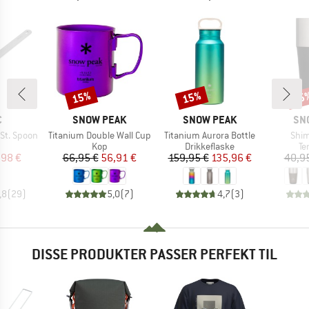
15%
15%
15
Rabat
Rabat
Raba
KE
MÆRKE
MÆRKE
MÆ
C
SNOW PEAK
SNOW PEAK
SN
Artikel
Artikel
Artik
St. Spoon
Titanium Double Wall Cup
Titanium Aurora Bottle
Shim
duktgruppe
Produktgruppe
Produktgruppe
Pr
Kop
Drikkeflaske
Te
is
dsat pris
Pris
Nedsat pris
Pris
Nedsat pris
,98 €
66,95 €
56,91 €
159,95 €
135,96 €
40,9
,8
(
29
)
5,0
(
7
)
4,7
(
3
)
DISSE PRODUKTER PASSER PERFEKT TIL