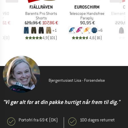
KE
MÆRKE
MÆRKE
M
K
FJÄLLRÄVEN
EUROSCHIRM
CO
Artikel
Artikel
Artikel
er V60
Barents Pro Shorts
Telescope Handsfree
Element Blocker 
tgruppe
Produktgruppe
Produktgruppe
Pr
ter
Shorts
Paraply
3 
is
dsat pris
Pris
Nedsat pris
Pris
4,61 €
129,95 €
107,86 €
90,95 €
229,9
+
1
+
6
0,0
(
0
)
4,9
(
101
)
4,6
(
16
)
Bjergentusiast Lisa - Forsendelse
"Vi gør alt for at din pakke hurtigt når frem til dig."
Portofri fra 69 € (DK)
100 dages returret