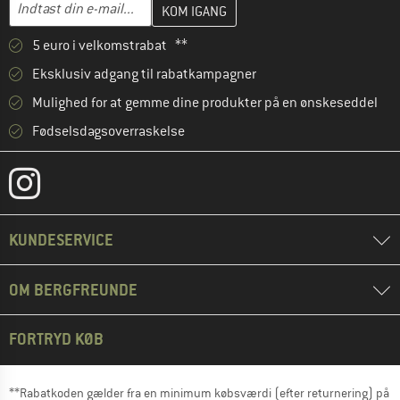
Indtast din e-mailadresse her, og opret i næste trin din kundekon
E-mail-adresse
5 euro i velkomstrabat **
Eksklusiv adgang til rabatkampagner
Mulighed for at gemme dine produkter på en ønskeseddel
Fødselsdagsoverraskelse
KUNDESERVICE
OM BERGFREUNDE
FORTRYD KØB
**Rabatkoden gælder fra en minimum købsværdi (efter returnering) på