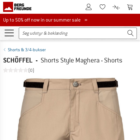
Til kundekontoen
Til 
Til huskesedlen.
Til produk
Up to 50% off now in our summer sale
Up to 50% off now in our summer sale »
Shorts & 3/4-bukser
SCHÖFFEL
-
Shorts Style Maghera - Shorts
(0)