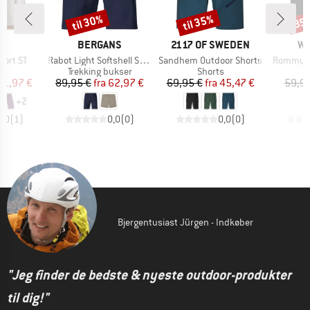
til 30%
til 35%
35
Rabat
Rabat
Raba
KE
MÆRKE
MÆRKE
M
L
BERGANS
2117 OF SWEDEN
WH
Artikel
Artikel
Artikel
hort ST
Rabot Light Softshell Shorts
Sandhem Outdoor Shorts
Rommy O
ktgruppe
Produktgruppe
Produktgruppe
s
Trekking bukser
Shorts
is
dsat pris
Pris
Nedsat pris
Pris
Nedsat pris
41,97 €
89,95 €
fra
62,97 €
69,95 €
fra
45,47 €
59,95
+
2
5,0
(
1
)
0,0
(
0
)
0,0
(
0
)
Bjergentusiast Jürgen - Indkøber
"Jeg finder de bedste & nyeste outdoor-produkter
til dig!"