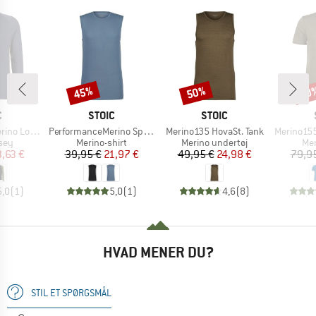
45%
50%
20
Rabat
Rabat
Raba
KE
MÆRKE
MÆRKE
C
STOIC
STOIC
Artikel
Artikel
Artikel
nSt. MTB L/S
PerformanceMerino SpikenSt. Tank
Merino135 HovaSt. Tank
Merino155 LaholmS
gruppe
Produktgruppe
Produktgruppe
Pro
sey
Merino-shirt
Merino undertøj
Mer
is
dsat pris
Pris
Nedsat pris
Pris
Nedsat pris
3,63 €
39,95 €
21,97 €
49,95 €
24,98 €
79,9
5,0
(
1
)
5,0
(
1
)
4,6
(
8
)
HVAD MENER DU?
STIL ET SPØRGSMÅL