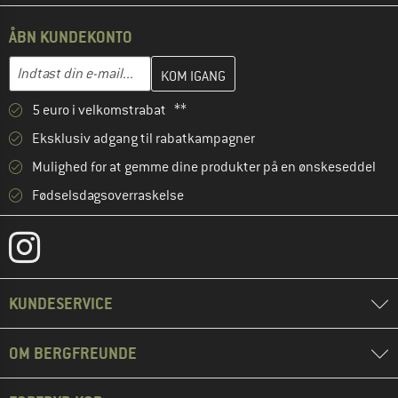
ÅBN KUNDEKONTO
Indtast din e-mailadresse her, og opret i næste trin din kundekon
E-mail-adresse
5 euro i velkomstrabat **
Eksklusiv adgang til rabatkampagner
Mulighed for at gemme dine produkter på en ønskeseddel
Fødselsdagsoverraskelse
KUNDESERVICE
OM BERGFREUNDE