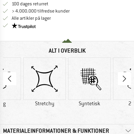
Gå til returretten her Åbnes i en infoboks
100 dages returret
> 4.000.000 tilfredse kunder
Alle artikler på lager
Vi er Trustpilot-certificeret - oplysningerne får du
ALT I OVERBLIK
8 g
Stretchy
Syntetisk
24
MATERIALEINFORMATIONER & FUNKTIONER