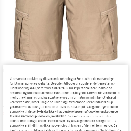
Detaljevisning
Vi anvender cookies og tilsvarende teknologier for at sikre de nødvendige
funktioner på vores website. Desuden tilbyder vi supplerende tjenester og
funktioner og analyserer vores datatrafik for at personalisere indhold og
reklamer og stille social media-funktioner til rådighed. Derved får vores social
media-, reklame- og analysepartnere også information om din benyttelse af
vores website, hvoraf nogle befinder sig i tredjelande uden tilstrækkelige
Original pris :
Pris:
119,95
€
garantier for at beskytte dine data. Hvis du klikker på "Vælg alle", giver du dit
samtykke til dette.
Hvis du ikke vil acceptere brugen af cookies undtagen de
83,97
€
inkl. moms.
teknisk nødvendige cookies, så klik her
. Du kan til enhver tid ændre dine
~
KR
627,73
cookie-indstillinger under "Indstillinger" og udvælge enkelte kategorier. Dit
Danmark. Oplysninger om forsendelse
Gratis forsendelse
(DK)
samtykke er frivilligt og ikke nødvendigt til brugen af denne hjemmeside. Det
kan til enhver tid tilbagekaldes eller gives for første gang under "Indstillinger" i