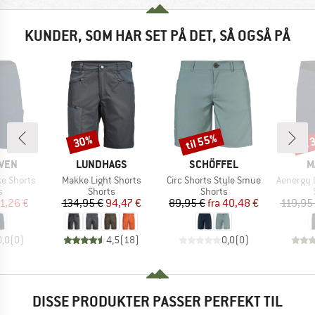
KUNDER, SOM HAR SET PÅ DET, SÅ OGSÅ PÅ
til 55%
til
30%
Rabat
Rabat
Raba
MÆRKE
MÆRKE
M
ÄVEN
LUNDHAGS
SCHÖFFEL
M
Artikel
Artikel
Artikel
ke Shorts
Makke Light Shorts
Circ Shorts Style Smue
Aenergy 
ktgruppe
Produktgruppe
Produktgruppe
s
Shorts
Shorts
is
dsat pris
Pris
Nedsat pris
Pris
Nedsat pris
1,26 €
134,95 €
94,47 €
89,95 €
fra
40,48 €
119,95
0,0
(
0
)
4,5
(
18
)
0,0
(
0
)
DISSE PRODUKTER PASSER PERFEKT TIL