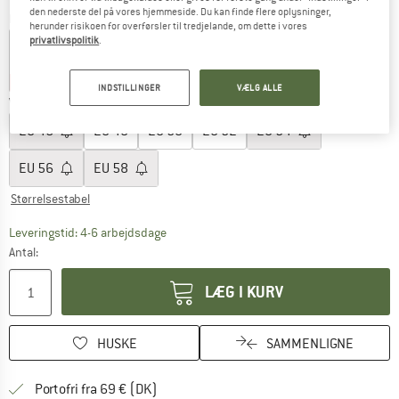
den nederste del på vores hjemmeside. Du kan finde flere oplysninger,
Farve:
Brandon Beige
herunder risikoen for overførsler til tredjelande, om dette i vores
privatlivspolitik
.
30%
30%
INDSTILLINGER
VÆLG ALLE
Vælg en størrelse:
EU
46
EU
48
EU
50
EU
52
EU
54
EU
56
EU
58
Størrelsestabel
Linket åbnes i en infoboks og indeholder he
Leveringstid: 4-6 arbejdsdage
Antal:
LÆG I KURV
HUSKE
SAMMENLIGNE
Find oplysninger om forsendelse her! Åb
Portofri fra 69 € (DK)