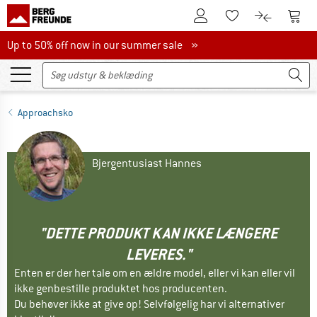
Til kundekontoen
Til 
Til huskesedlen.
Til produk
Up to 50% off now in our summer sale
Up to 50% off now in our summer sale »
Approachsko
Bjergentusiast Hannes
"DETTE PRODUKT KAN IKKE LÆNGERE
LEVERES."
Enten er der her tale om en ældre model, eller vi kan eller vil
ikke genbestille produktet hos producenten.
Du behøver ikke at give op! Selvfølgelig har vi alternativer