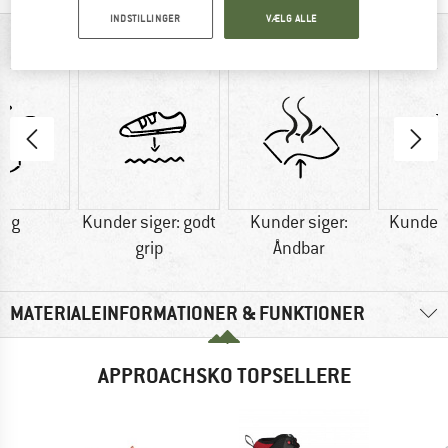
INDSTILLINGER
VÆLG ALLE
ALT I OVERBLIK
0 g
Kunder siger: godt
Kunder siger:
Kunder s
grip
Åndbar
MATERIALEINFORMATIONER & FUNKTIONER
APPROACHSKO TOPSELLERE