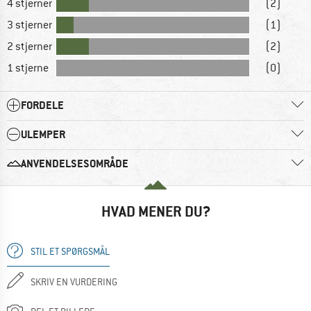
4 stjerner
(2)
3 stjerner
(1)
2 stjerner
(2)
1 stjerne
(0)
FORDELE
ULEMPER
ANVENDELSESOMRÅDE
HVAD MENER DU?
STIL ET SPØRGSMÅL
SKRIV EN VURDERING