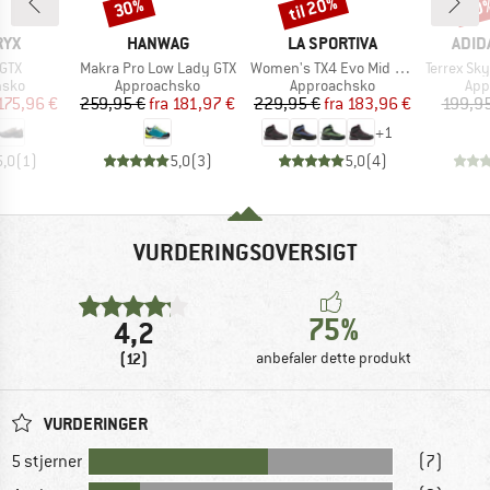
til 20%
30%
20
Rabat
Rabat
Raba
MÆRKE
MÆRKE
MÆR
RYX
HANWAG
LA SPORTIVA
ADID
Artikel
Artikel
Artikel
 GTX
Makra Pro Low Lady GTX
Women's TX4 Evo Mid GTX
Terrex Skyc
ruppe
Produktgruppe
Produktgruppe
Pro
hsko
Approachsko
Approachsko
App
is
dsat pris
Pris
Nedsat pris
Pris
Nedsat pris
175,96 €
259,95 €
fra
181,97 €
229,95 €
fra
183,96 €
199,95
+
1
5,0
(
1
)
5,0
(
3
)
5,0
(
4
)
VURDERINGSOVERSIGT
75%
4,2
(12)
anbefaler dette produkt
VURDERINGER
5 stjerner
(7)