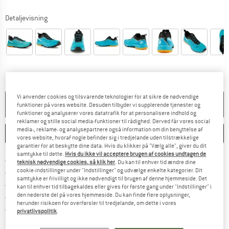
Detaljevisning
Vi anvender cookies og tilsvarende teknologier for at sikre de nødvendige
PRODUKTET KAN IKKE LÆNGERE LEVERES
funktioner på vores website. Desuden tilbyder vi supplerende tjenester og
funktioner og analyserer vores datatrafik for at personalisere indhold og
reklamer og stille social media-funktioner til rådighed. Derved får vores social
media-, reklame- og analysepartnere også information om din benyttelse af
HUSKE
SAMMENLIGNE
vores website, hvoraf nogle befinder sig i tredjelande uden tilstrækkelige
garantier for at beskytte dine data. Hvis du klikker på "Vælg alle", giver du dit
samtykke til dette.
Hvis du ikke vil acceptere brugen af cookies undtagen de
Find oplysninger om forsendelse her! Åb
Portofri fra 69 € (DK)
teknisk nødvendige cookies, så klik her
. Du kan til enhver tid ændre dine
cookie-indstillinger under "Indstillinger" og udvælge enkelte kategorier. Dit
Gå til returretten her Åbnes i en infoboks
100 dages returret
samtykke er frivilligt og ikke nødvendigt til brugen af denne hjemmeside. Det
> 4.000.000 tilfredse kunder
kan til enhver tid tilbagekaldes eller gives for første gang under "Indstillinger" i
den nederste del på vores hjemmeside. Du kan finde flere oplysninger,
Alle artikler på lager
herunder risikoen for overførsler til tredjelande, om dette i vores
Vi er Trustpilot-certificeret - oplysningerne får du
privatlivspolitik
.