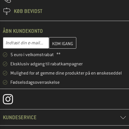
KØB BEVIDST
ÅBN KUNDEKONTO
Indtast din e-mailadresse her, og opret i næste trin din kundekon
E-mail-adresse
5 euro i velkomstrabat **
Eksklusiv adgang til rabatkampagner
Mulighed for at gemme dine produkter på en ønskeseddel
Fødselsdagsoverraskelse
KUNDESERVICE