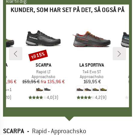
klar til dig:
KUNDER, SOM HAR SET PÅ DET, SÅ OGSÅ PÅ
til 15%
Rabat
TIVA
MÆRKE
SCARPA
MÆRKE
LA SPORTIVA
M
S
vo
Artikel
Rapid LT
Artikel
Tx4 Evo ST
A
R
gruppe
hsko
Produktgruppe
Approachsko
Produktgruppe
Approachsko
Pro
App
is
dsat pris
155,96 €
159,95 €
fra
Pris
Nedsat pris
135,96 €
169,95 €
Pris
fra
+
1
,3
(
20
)
4,0
(
3
)
4,2
(
9
)
SCARPA
-
Rapid - Approachsko