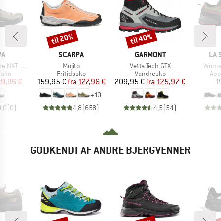
til 20%
til 40%
Rabat
Rabat
E
MÆRKE
MÆRKE
MÆ
WA
SCARPA
GARMONT
LA 
Artikel
Artikel
Artikel
 NXT GTX
Mojito
Vetta Tech GTX
Women
ruppe
Produktgruppe
Produktgruppe
Pro
hsko
Fritidssko
Vandresko
App
is
dsat pris
Pris
Nedsat pris
Pris
Nedsat pris
59,96 €
159,95 €
fra
127,96 €
209,95 €
fra
125,97 €
1
+
10
0,0
(
0
)
4,8
(
658
)
4,5
(
54
)
GODKENDT AF ANDRE BJERGVENNER