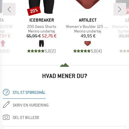
20%
20
Rabat
Raba
E
MÆRKE
MÆRKE
M
TA
ICEBREAKER
ARTILECT
L
Artikel
Artikel
Artikel
l 222350
200 Oasis Shorts
Women's Boulder 125 Hot Pant
Women's Pant
gruppe
Produktgruppe
Produktgruppe
Produ
agt
Merino undertøj
Merino undertøj
Syntet
is
dsat pris
Pris
Nedsat pris
Pris
7,97 €
65,95 €
52,76 €
49,95 €
39,9
0,0
(
0
)
5,0
(
2
)
5,0
(
4
)
HVAD MENER DU?
STIL ET SPØRGSMÅL
SKRIV EN VURDERING
DEL ET BILLEDE