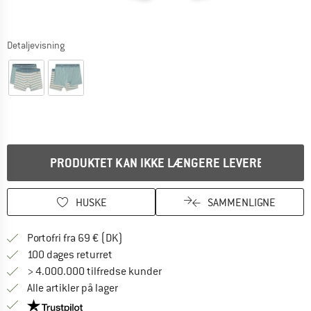
Detaljevisning
PRODUKTET KAN IKKE LÆNGERE LEVERES
HUSKE
SAMMENLIGNE
Find oplysninger om forsendelse her! Åb
Portofri fra 69 € (DK)
Gå til returretten her Åbnes i en infoboks
100 dages returret
> 4.000.000 tilfredse kunder
Alle artikler på lager
Vi er Trustpilot-certificeret - oplysningerne får du