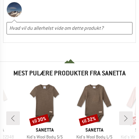
MEST PULÆRE PRODUKTER FRA SANETTA
til 30%
til 32%
20
Rabat
Rabat
Raba
E
MÆRKE
MÆRKE
M
TA
SANETTA
SANETTA
S
Artikel
Artikel
Artikel
l 222348
Kid's Wool Body S/S
Kid's Wool Body L/S
Kid's Wrapov