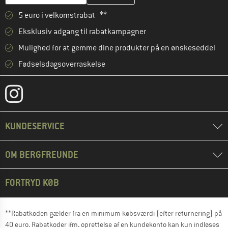
5 euro i velkomstrabat **
Eksklusiv adgang til rabatkampagner
Mulighed for at gemme dine produkter på en ønskeseddel
Fødselsdagsoverraskelse
KUNDESERVICE
OM BERGFREUNDE
FORTRYD KØB
**Rabatkoden gælder fra en minimum købsværdi (efter returnering) på
40 euro. Rabatkoder ifm. oprettelse af en kundekonto kan kun indløses