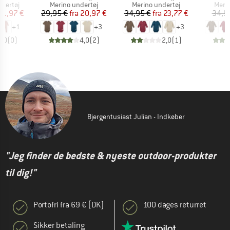
ppe
Produktgruppe
Produktgruppe
Prod
dertøj
Merino undertøj
Merino undertøj
Meri
is
dsat pris
Pris
Nedsat pris
Pris
Nedsat pris
41,97 €
29,95 €
fra
20,97 €
34,95 €
fra
23,77 €
34,9
+
1
+
3
+
3
0,0
(
0
)
4,0
(
2
)
2,0
(
1
)
Bjergentusiast Julian - Indkøber
"Jeg finder de bedste & nyeste outdoor-produkter
til dig!"
Portofri fra 69 € (DK)
100 dages returret
Sikker betaling