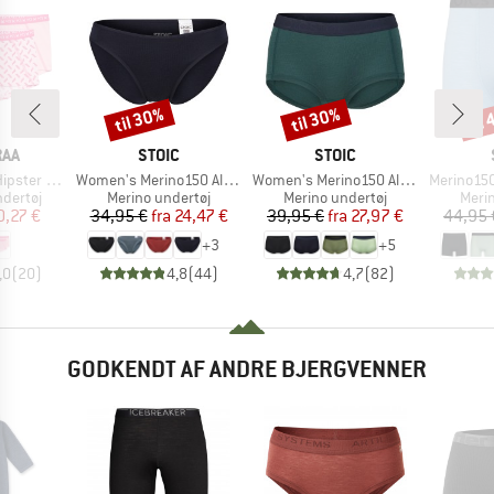
til 30%
til 30%
til
Rabat
Rabat
Raba
MÆRKE
MÆRKE
RAA
STOIC
STOIC
Artikel
Artikel
Artikel
er 2-Pack
Women's Merino150 AlsenSt. Brief
Women's Merino150 AlsenSt. Hipster
Merino150 S
ppe
Produktgruppe
Produktgruppe
Prod
dertøj
Merino undertøj
Merino undertøj
Meri
is
dsat pris
Pris
Nedsat pris
Pris
Nedsat pris
0,27 €
34,95 €
fra
24,47 €
39,95 €
fra
27,97 €
44,95 
+
3
+
5
,0
(
20
)
4,8
(
44
)
4,7
(
82
)
GODKENDT AF ANDRE BJERGVENNER