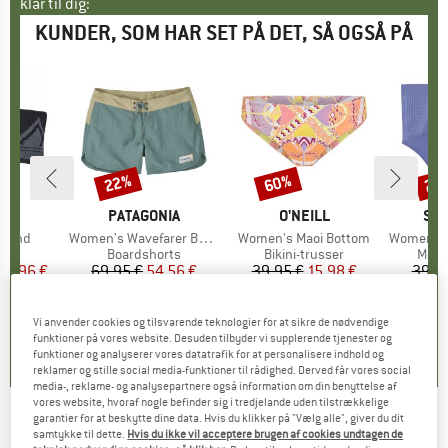
klar til dig:
KUNDER, SOM HAR SET PÅ DET, SÅ OGSÅ PÅ
22%
60%
20
Rabat
Rabat
Raba
E
OX
MÆRKE
PATAGONIA
MÆRKE
O'NEILL
MÆ
SM
dband
Artikel
Women's Wavefarer Boardshorts
Artikel
Women's Maoi Bottom
Artikel
Women's Intra
gruppe
ånd
Produktgruppe
Boardshorts
Produktgruppe
Bikini-trusser
Prod
Meri
is
dsat pris
29,96 €
69,95 €
Pris
Nedsat pris
54,56 €
39,95 €
Pris
Nedsat pris
15,98 €
39,9
5,0
(
3
)
4,6
(
10
)
5,0
(
3
)
Vi anvender cookies og tilsvarende teknologier for at sikre de nødvendige
funktioner på vores website. Desuden tilbyder vi supplerende tjenester og
funktioner og analyserer vores datatrafik for at personalisere indhold og
reklamer og stille social media-funktioner til rådighed. Derved får vores social
media-, reklame- og analysepartnere også information om din benyttelse af
vores website, hvoraf nogle befinder sig i tredjelande uden tilstrækkelige
garantier for at beskytte dine data. Hvis du klikker på "Vælg alle", giver du dit
SANETTA
-
Kid's Boys Pure Doppelpack
samtykke til dette.
Hvis du ikke vil acceptere brugen af cookies undtagen de