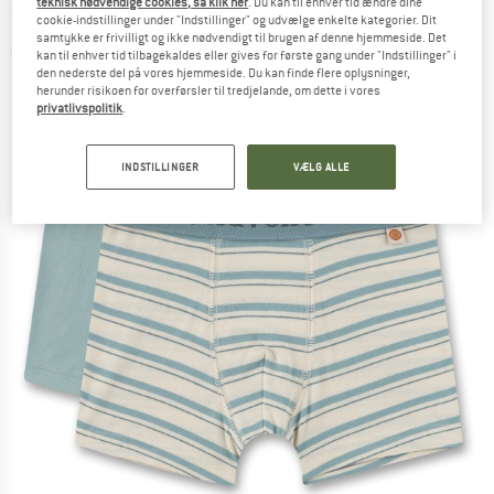
teknisk nødvendige cookies, så klik her
. Du kan til enhver tid ændre dine
Shorts - Underbukser
cookie-indstillinger under "Indstillinger" og udvælge enkelte kategorier. Dit
samtykke er frivilligt og ikke nødvendigt til brugen af denne hjemmeside. Det
(0)
kan til enhver tid tilbagekaldes eller gives for første gang under "Indstillinger" i
den nederste del på vores hjemmeside. Du kan finde flere oplysninger,
herunder risikoen for overførsler til tredjelande, om dette i vores
privatlivspolitik
.
INDSTILLINGER
VÆLG ALLE