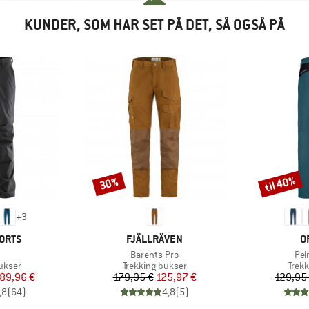
KUNDER, SOM HAR SET PÅ DET, SÅ OGSÅ PÅ
til 40%
30%
Rabat
Rabat
+
3
MÆRKE
M
ORTS
FJÄLLRÄVEN
O
l
Artikel
Arti
Barents Pro
Pel
uppe
Produktgruppe
Prod
ukser
Trekking bukser
Trek
is
dsat pris
Pris
Nedsat pris
89,96 €
179,95 €
125,97 €
129,95
,8
(
64
)
4,8
(
5
)