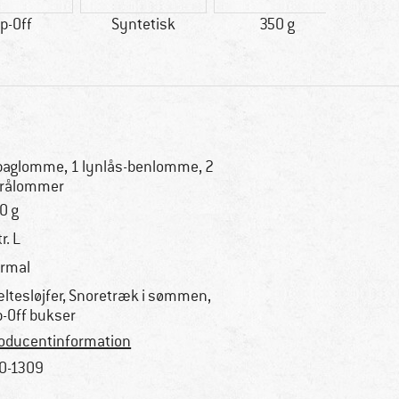
ip-Off
Syntetisk
350 g
100%
baglomme, 1 lynlås-benlomme, 2
rålommer
0 g
tr. L
rmal
ltesløjfer, Snoretræk i sømmen,
p-Off bukser
oducentinformation
0-1309