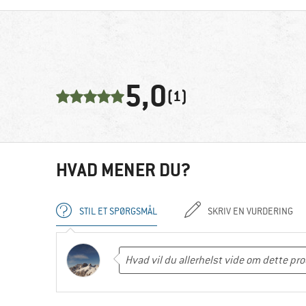
5,0
(1)
HVAD MENER DU?
STIL ET SPØRGSMÅL
SKRIV EN VURDERING