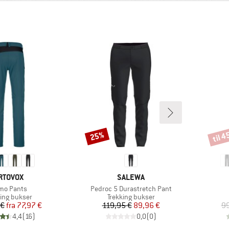
til 
25%
Rabat
Rabat
ÆRKE
MÆRKE
RTOVOX
SALEWA
kel
Artikel
mo Pants
Pedroc 5 Durastretch Pant
uktgruppe
Produktgruppe
king bukser
Trekking bukser
Pris
Nedsat pris
Pris
Nedsat pris
 €
fra
77,97 €
119,95 €
89,96 €
99
4,4
(
16
)
0,0
(
0
)