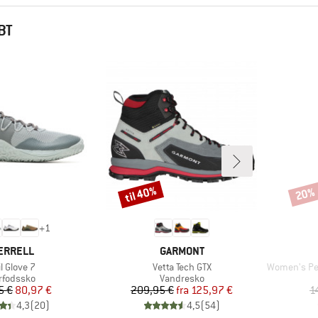
BT
til 40%
20%
Rabat
Rabat
+
1
ÆRKE
MÆRKE
ERRELL
GARMONT
ikel
Artikel
Artikel
il Glove 7
Vetta Tech GTX
Women's Pedr
oduktgruppe
Produktgruppe
rfodssko
Vandresko
Pris
Nedsat pris
Pris
Nedsat pris
5 €
80,97 €
209,95 €
fra
125,97 €
1
4,3
(
20
)
4,5
(
54
)