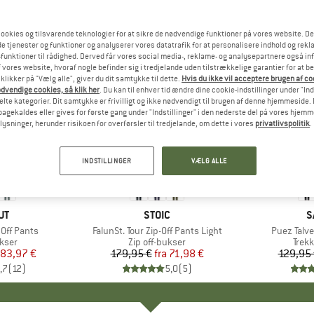
ookies og tilsvarende teknologier for at sikre de nødvendige funktioner på vores website. D
e tjenester og funktioner og analyserer vores datatrafik for at personalisere indhold og rekla
funktioner til rådighed. Derved får vores social media-, reklame- og analysepartnere også in
 vores website, hvoraf nogle befinder sig i tredjelande uden tilstrækkelige garantier for at b
 klikker på "Vælg alle", giver du dit samtykke til dette.
Hvis du ikke vil acceptere brugen af c
dvendige cookies, så klik her
. Du kan til enhver tid ændre dine cookie-indstillinger under "Ind
te kategorier. Dit samtykke er frivilligt og ikke nødvendigt til brugen af denne hjemmeside. D
lbagekaldes eller gives for første gang under "Indstillinger" i den nederste del på vores hjem
plysninger, herunder risikoen for overførsler til tredjelande, om dette i vores
privatlivspolitik
.
til 60%
til 30%
Rabat
Rabat
INDSTILLINGER
VÆLG ALLE
E
UT
MÆRKE
STOIC
M
S
 Off Pants
Artikel
FalunSt. Tour Zip-Off Pants Light
Artikel
Puez Talv
ruppe
ukser
Produktgruppe
Zip off-bukser
Prod
Trek
is
dsat pris
83,97 €
179,95 €
fra
Pris
Nedsat pris
71,98 €
129,95
,7
(
12
)
5,0
(
5
)