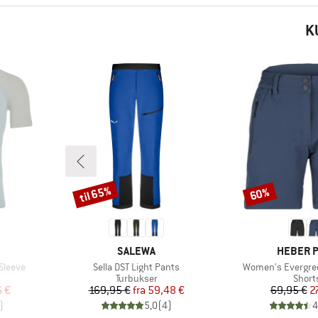
K
til 65%
60%
Rabat
Rabat
MÆRKE
MÆRKE
SALEWA
HEBER 
Artikel
Artikel
Sleeve
Sella DST Light Pants
Women's Evergre
Produktgruppe
Produ
Turbukser
Short
 pris
Pris
Nedsat pris
Pr
Ne
6 €
169,95 €
fra
59,48 €
69,95 €
2
)
5,0
(
4
)
4