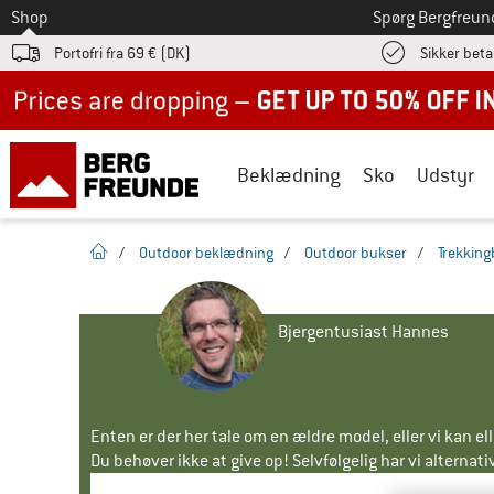
Til
Shop
Spørg Bergfreun
Portofri fra 69 € (DK)
Sikker beta
Up to 50% off now in our summer sale
Beklædning
Sko
Udstyr
Hjemmeside
/
Outdoor beklædning
/
Outdoor bukser
/
Trekkin
Bjergentusiast Hannes
Enten er der her tale om en ældre model, eller vi kan e
Du behøver ikke at give op! Selvfølgelig har vi alternative