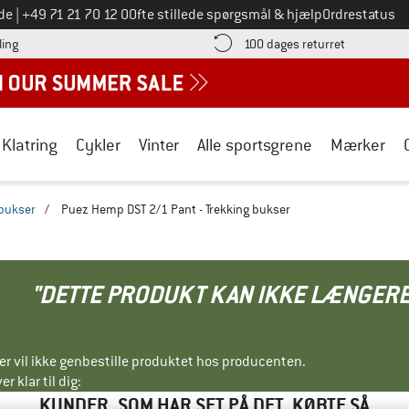
Ring til os på
de
|
+49 71 21 70 12 0
Ofte stillede spørgsmål & hjælp
Ordrestatus
Find betalingsoplysningerne her! Åbnes i en infoboks
Gå til retur
ling
100 dages returret
Klatring
Cykler
Vinter
Alle sportsgrene
Mærker
gbukser
/
Puez Hemp DST 2/1 Pant - Trekking bukser
"DETTE PRODUKT KAN IKKE LÆNGERE
ller vil ikke genbestille produktet hos producenten.
r klar til dig:
KUNDER, SOM HAR SET PÅ DET, KØBTE SÅ