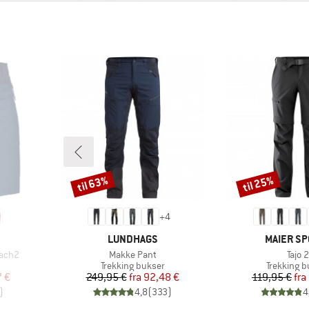
til 63%
til 25%
Rabat
Rabat
+
4
MÆRKE
MÆRKE
LUNDHAGS
MAIER SP
Artikel
Artike
lach2
Makke Pant
Tajo 2
uppe
Produktgruppe
Produktgr
Trekking bukser
Trekking b
 pris
Pris
Nedsat pris
Pr
Ne
7 €
249,95 €
fra
92,48 €
119,95 €
fra
)
4,8
(
333
)
4