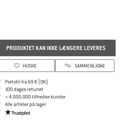
PRODUKTET KAN IKKE LÆNGERE LEVERES
HUSKE
SAMMENLIGNE
Find oplysninger om forsendelse her! Åbnes
Portofri fra 69 € (DK)
Gå til returretten her Åbnes i en infoboks
100 dages returret
> 4.000.000 tilfredse kunder
Alle artikler på lager
Vi er Trustpilot-certificeret - oplysningerne får du her