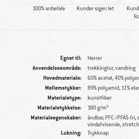
50 g
100% anbefale
Kunder siger: let
Kunde
R
Egnet til:
Herrer
Anvendelsesområde:
trekkingtur, vandring
Hovedmateriale:
60% acetat, 40% polye
Mellemstykker:
89% polyamid, 11% ela
Materialetype:
kunstfiber
Materialetykkelse:
180 g/m²
Materialeegenskaber:
åndbar, PFC-/PFAS-fri,
vindafvisende, stretc
Lukning:
Trykknap