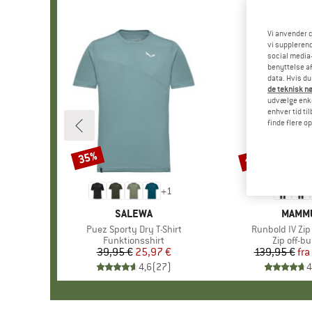
Vi anvender c
vi supplerend
social media-
benyttelse af
data. Hvis du
de teknisk nø
udvælge enkel
enhver tid ti
finde flere o
til 40%
35%
Rabat
Rabat
+
1
MÆRKE
SALEWA
MÆRK
MAMM
Artikel
Puez Sporty Dry T-Shirt
Artikel
Runbold IV Zip
Produktgruppe
Funktionsshirt
Produktg
Zip off-b
39,95 €
Pris
Nedsat pris
25,97 €
139,95 €
fra
Pr
Ne
4,6
(
27
)
4