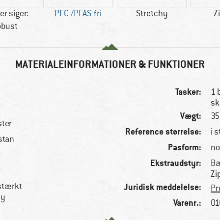
r siger:
PFC-/PFAS-fri
Stretchy
Z
obust
MATERIALEINFORMATIONER & FUNKTIONER
Tasker:
1 
sk
Vægt:
35
ster
Reference størrelse:
i s
stan
Pasform:
no
Ekstraudstyr:
Bæ
Zi
 stærkt
Juridisk meddelelse:
Pr
hy
Varenr.:
01