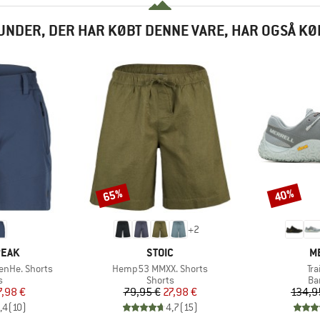
UNDER, DER HAR KØBT DENNE VARE, HAR OGSÅ KØ
65%
40%
Rabat
Rabat
+
2
MÆRKE
M
PEAK
STOIC
M
Artikel
Art
enHe. Shorts
Hemp53 MMXX. Shorts
Tra
ktgruppe
Produktgruppe
Pr
s
Shorts
Ba
is
dsat pris
Pris
Nedsat pris
7,98 €
79,95 €
27,98 €
134,9
,4
(
10
)
4,7
(
15
)