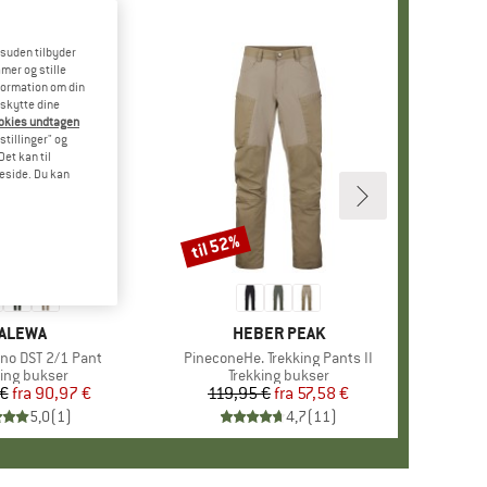
esuden tilbyder
mer og stille
formation om din
eskytte dine
ookies undtagen
stillinger" og
et kan til
meside. Du kan
til 52%
Rabat
ÆRKE
ALEWA
MÆRKE
HEBER PEAK
eno DST 2/1 Pant
Artikel
PineconeHe. Trekking Pants II
uktgruppe
king bukser
Produktgruppe
Trekking bukser
 €
fra
Pris
Nedsat pris
90,97 €
119,95 €
fra
Pris
Nedsat pris
57,58 €
5,0
(
1
)
4,7
(
11
)