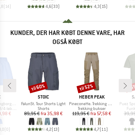
,8
(
14
)
4,6
(
33
)
4,3
(
15
)
KUNDER, DER HAR KØBT DENNE VARE, HAR
OGSÅ KØBT
til 60%
til 52%
35
Rabat
Rabat
Raba
KE
MÆRKE
MÆRKE
M
C
STOIC
HEBER PEAK
S
Artikel
Artikel
Artikel
e Light Shorts
FalunSt. Tour Shorts Light
PineconeHe. Trekking Pants II
Puez Spo
Produktgruppe
Produktgruppe
Prod
øbetights
Shorts
Trekking bukser
Funk
is
dsat pris
Pris
Nedsat pris
Pris
Nedsat pris
9,98 €
89,95 €
fra
35,98 €
119,95 €
fra
57,58 €
39,95
0,0
(
0
)
4,2
(
13
)
4,7
(
11
)