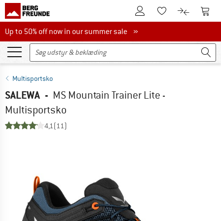
Til kundekontoen
Til 
Til huskesedlen.
Til produk
Up to 50% off now in our summer sale
Up to 50% off now in our summer sale »
Multisportsko
SALEWA
-
MS Mountain Trainer Lite -
Multisportsko
4,1
(11)