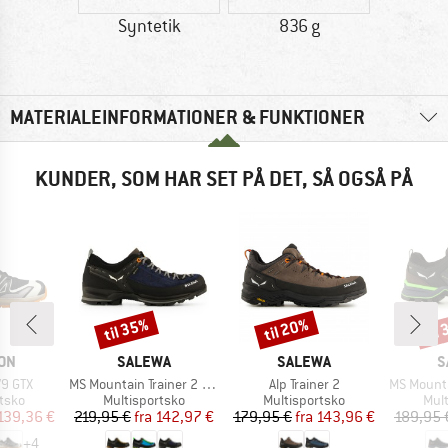
Syntetik
836 g
MATERIALEINFORMATIONER & FUNKTIONER
KUNDER, SOM HAR SET PÅ DET, SÅ OGSÅ PÅ
til 35%
til 20%
til
Rabat
Rabat
Raba
E
MÆRKE
MÆRKE
M
ON
SALEWA
SALEWA
S
Artikel
Artikel
Artikel
V9 GTX
MS Mountain Trainer 2 GTX
Alp Trainer 2
MS Mountain 
ruppe
Produktgruppe
Produktgruppe
Pro
tsko
Multisportsko
Multisportsko
Mul
is
dsat pris
Pris
Nedsat pris
Pris
Nedsat pris
139,36 €
219,95 €
fra
142,97 €
179,95 €
fra
143,96 €
189,95 
+
4