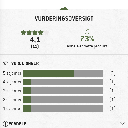
VURDERINGSOVERSIGT
73%
4,1
(11)
anbefaler dette produkt
VURDERINGER
5 stjerner
(7)
4 stjerner
(1)
3 stjerner
(1)
2 stjerner
(1)
1 stjerne
(1)
FORDELE