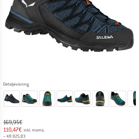
Detaljevisning
Original pris :
Pris:
169,95
€
110,47
€
inkl. moms.
~
KR
825,83