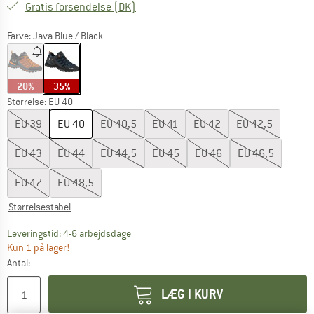
Danmark. Oplysninger om forsendelse
Gratis forsendelse
(DK)
Farve:
Java Blue / Black
20%
35%
Størrelse: EU
40
EU
39
EU
40
EU
40,5
EU
41
EU
42
EU
42,5
EU
43
EU
44
EU
44,5
EU
45
EU
46
EU
46,5
EU
47
EU
48,5
Størrelsestabel
Linket åbnes i en infoboks og indeholder he
Leveringstid: 4-6 arbejdsdage
Kun 1 på lager!
Antal:
LÆG I KURV