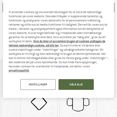
HUSKE
SAMMENLIGNE
Vi anvender cookies og tilsvarende teknologier for at sikre de nødvendige
funktioner på vores website. Desuden tilbyder vi supplerende tjenester og
Find oplysninger om forsendelse her! Åb
funktioner og analyserer vores datatrafik for at personalisere indhold og
Portofri fra 69 € (DK)
reklamer og stille social media-funktioner til rådighed. Derved får vores social
Gå til returretten her Åbnes i en infoboks
100 dages returret
media-, reklame- og analysepartnere også information om din benyttelse af
vores website, hvoraf nogle befinder sig i tredjelande uden tilstrækkelige
> 4.000.000 tilfredse kunder
garantier for at beskytte dine data. Hvis du klikker på "Vælg alle", giver du dit
Alle artikler på lager
samtykke til dette.
Hvis du ikke vil acceptere brugen af cookies undtagen de
Vi er Trustpilot-certificeret - oplysningerne får du
teknisk nødvendige cookies, så klik her
. Du kan til enhver tid ændre dine
cookie-indstillinger under "Indstillinger" og udvælge enkelte kategorier. Dit
samtykke er frivilligt og ikke nødvendigt til brugen af denne hjemmeside. Det
kan til enhver tid tilbagekaldes eller gives for første gang under "Indstillinger" i
den nederste del på vores hjemmeside. Du kan finde flere oplysninger,
herunder risikoen for overførsler til tredjelande, om dette i vores
ALT I OVERBLIK
privatlivspolitik
.
Støddæmpende multisportssko
INDSTILLINGER
VÆLG ALLE