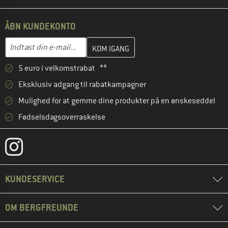
ÅBN KUNDEKONTO
Indtast din e-mailadresse her, og opret i næste trin din kundekon
E-mail-adresse
5 euro i velkomstrabat **
Eksklusiv adgang til rabatkampagner
Mulighed for at gemme dine produkter på en ønskeseddel
Fødselsdagsoverraskelse
KUNDESERVICE
OM BERGFREUNDE