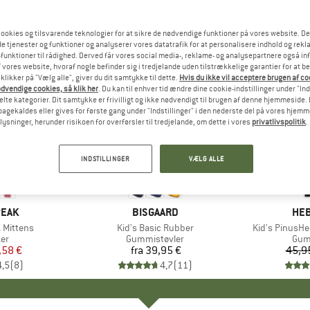
ookies og tilsvarende teknologier for at sikre de nødvendige funktioner på vores website. D
e tjenester og funktioner og analyserer vores datatrafik for at personalisere indhold og rekla
funktioner til rådighed. Derved får vores social media-, reklame- og analysepartnere også in
 vores website, hvoraf nogle befinder sig i tredjelande uden tilstrækkelige garantier for at b
 klikker på "Vælg alle", giver du dit samtykke til dette.
Hvis du ikke vil acceptere brugen af c
dvendige cookies, så klik her
. Du kan til enhver tid ændre dine cookie-indstillinger under "Ind
te kategorier. Dit samtykke er frivilligt og ikke nødvendigt til brugen af denne hjemmeside. D
lbagekaldes eller gives for første gang under "Indstillinger" i den nederste del på vores hjem
plysninger, herunder risikoen for overførsler til tredjelande, om dette i vores
privatlivspolitik
.
67%
Rabat
INDSTILLINGER
VÆLG ALLE
PEAK
MÆRKE
BISGAARD
MÆ
HEB
 Mittens
Artikel
Kid's Basic Rubber
Artikel
Kid's PinusH
tgruppe
er
Produktgruppe
Gummistøvler
Pro
Gum
is
dsat pris
,58 €
fra
39,95 €
Pris
45,9
4,5
(
8
)
4,7
(
11
)