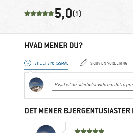
5,0
(1)
HVAD MENER DU?
STIL ET SPØRGSMÅL
SKRIV EN VURDERING
DET MENER BJERGENTUSIASTER 