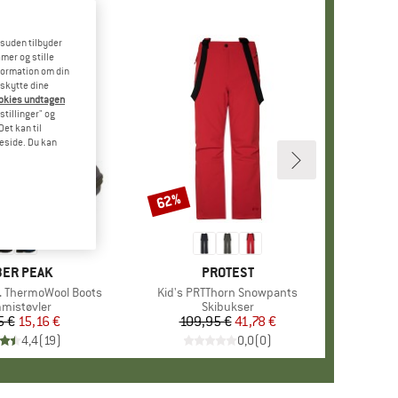
esuden tilbyder
mer og stille
formation om din
eskytte dine
ookies undtagen
stillinger" og
et kan til
meside. Du kan
62%
Rabat
RKE
ER PEAK
MÆRKE
PROTEST
e. ThermoWool Boots
Artikel
Kid's PRTThorn Snowpants
duktgruppe
mistøvler
Produktgruppe
Skibukser
5 €
Pris
Nedsat pris
15,16 €
109,95 €
Pris
Nedsat pris
41,78 €
4,4
(
19
)
0,0
(
0
)