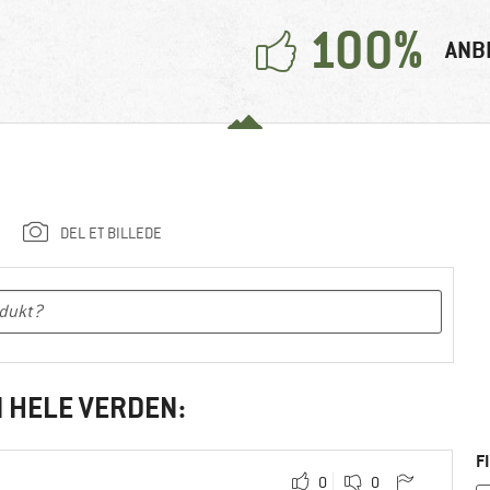
100%
ANB
DEL ET BILLEDE
I HELE VERDEN:
F
0
0