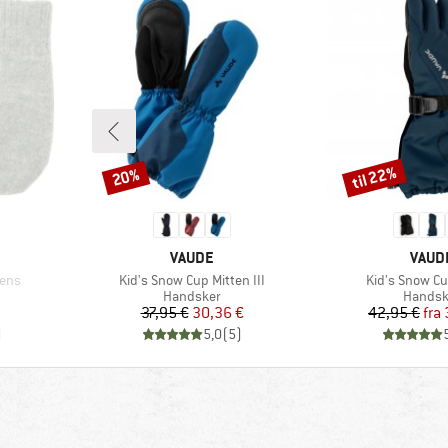
til 22%
20%
Rabat
Rabat
MÆRKE
MÆR
VAUDE
VAUD
Artikel
Artikel
ens
Kid's Snow Cup Mitten III
Kid's Snow Cu
pe
Produktgruppe
Produk
Handsker
Handsk
Pris
Nedsat pris
Pr
Ne
37,95 €
30,36 €
42,95 €
fra
)
5,0
(
5
)