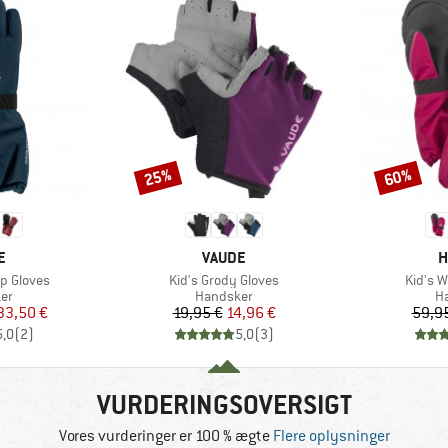
25%
60%
Rabat
Rabat
KE
MÆRKE
M
E
VAUDE
H
Artikel
Artikel
p Gloves
Kid's Grody Gloves
Kid's W
tgruppe
Produktgruppe
Pr
er
Handsker
H
is
dsat pris
Pris
Nedsat pris
33,50 €
19,95 €
14,96 €
59,9
5,0
(
2
)
5,0
(
3
)
VURDERINGSOVERSIGT
Vores vurderinger er 100 % ægte
Flere oplysninger