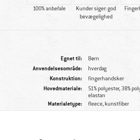
tetisk
100% anbefale
Kunder siger: god
Finge
bevægelighed
Egnet til:
Børn
Anvendelsesområde:
hverdag
Konstruktion:
fingerhandsker
Hovedmateriale:
51% polyester, 38% po
elastan
Materialetype:
fleece, kunstfiber