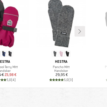
ÆRKE
MÆRKE
ESTRA
HESTRA
Artikel
A
ool Terry Mitt
Pancho Mitt
P
oduktgruppe
Produktgruppe
andsker
Handsker
Pris
Nedsat pris
Pris
5 €
23,98 €
29,95 €
5,0
(
4
)
5,0
(
3
)