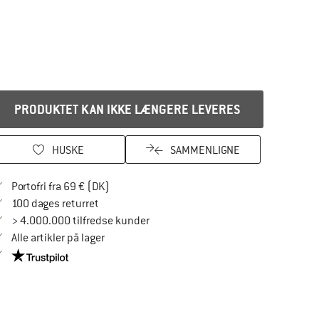
PRODUKTET KAN IKKE LÆNGERE LEVERES
HUSKE
SAMMENLIGNE
Find oplysninger om forsendelse her! Åbnes
Portofri fra 69 € (DK)
Gå til returretten her Åbnes i en infoboks
100 dages returret
> 4.000.000 tilfredse kunder
Alle artikler på lager
Vi er Trustpilot-certificeret - oplysningerne får du her