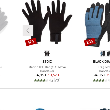
47%
20%
Rabat
Rabat
MÆRKE
MÆRKE
STOIC
BLACK DI
Artikel
Artikel
ve
Merino180 BengtSt. Glove
Crag Glo
pe
Produktgruppe
Produk
Handsker
Handsk
 pris
Pris
Nedsat pris
Pr
Ne
€
34,95 €
18,52 €
24,95 €
19
)
4,2
(
73
)
4