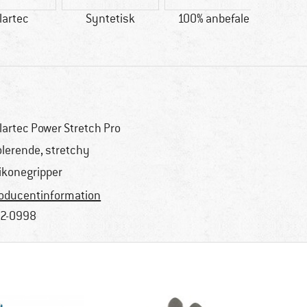
lartec
Syntetisk
100% anbefale
Kunder
bevæ
lartec Power Stretch Pro
olerende, stretchy
likonegripper
oducentinformation
2-0998