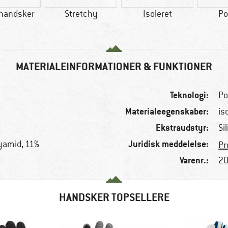
rhandsker
Stretchy
Isoleret
Po
MATERIALEINFORMATIONER & FUNKTIONER
Teknologi:
Po
Materialeegenskaber:
is
Ekstraudstyr:
Si
Juridisk meddelelse:
lyamid, 11%
Pr
Varenr.:
20
HANDSKER TOPSELLERE