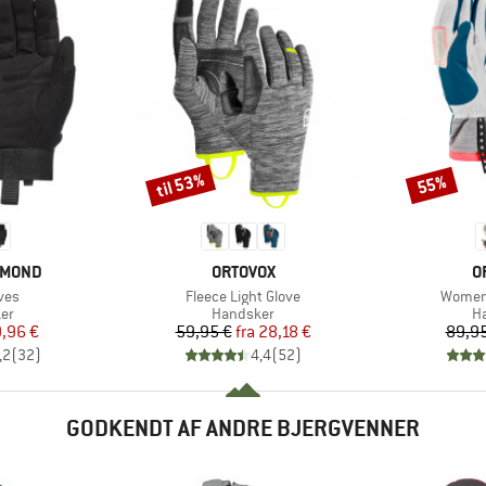
til 53%
55%
Rabat
Rabat
MÆRKE
M
AMOND
ORTOVOX
O
Artikel
Artikel
ves
Fleece Light Glove
Women'
tgruppe
Produktgruppe
Pr
er
Handsker
H
is
dsat pris
Pris
Nedsat pris
,96 €
59,95 €
fra
28,18 €
89,95
,2
(
32
)
4,4
(
52
)
GODKENDT AF ANDRE BJERGVENNER