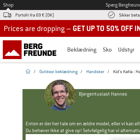
Til
Shop
Spørg Bergfreun
Portofri fra 69 € (DK)
Sikker beta
Up to 50% off now in our summer sale
Beklædning
Sko
Udstyr
Hjemmeside
/
Outdoor beklædning
/
Handsker
/
Kid's Katla - 
Bjergentusiast Hannes
Enten er der her tale om en ældre model, eller vi kan e
Du behøver ikke at give op! Selvfølgelig har vi alternative