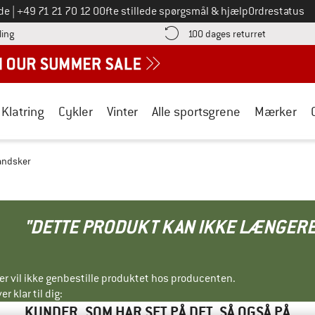
Ring til os på
de
|
+49 71 21 70 12 0
Ofte stillede spørgsmål & hjælp
Ordrestatus
Find betalingsoplysningerne her! Åbnes i en infoboks
Gå til retur
ling
100 dages returret
Klatring
Cykler
Vinter
Alle sportsgrene
Mærker
Handsker
"DETTE PRODUKT KAN IKKE LÆNGERE
ller vil ikke genbestille produktet hos producenten.
r klar til dig:
KUNDER, SOM HAR SET PÅ DET, SÅ OGSÅ PÅ