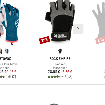
20%
20%
Rabat
Rabat
ÆRKE
MÆRKE
RTOVOX
ROCK EMPIRE
Artikel
A
s Tour Glove
Rocker
oduktgruppe
Produktgruppe
andsker
Handsker
Pris
Nedsat pris
Pris
Nedsat pris
 €
40,48 €
20,95 €
16,76 €
4,6
(
17
)
4,2
(
12
)