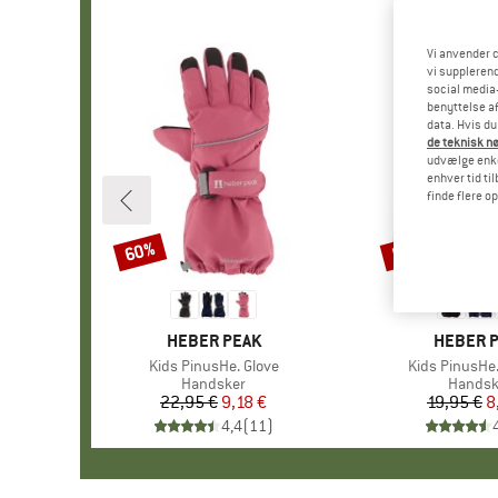
Vi anvender c
vi supplerend
social media-
benyttelse af
data. Hvis du
de teknisk nø
udvælge enkel
enhver tid ti
finde flere o
60%
57%
Rabat
Rabat
MÆRKE
HEBER PEAK
MÆRKE
HEBER 
Artikel
Kids PinusHe. Glove
Artikel
Kids PinusHe.
Produktgruppe
Handsker
Produk
Handsk
22,95 €
Pris
Nedsat pris
9,18 €
19,95 €
Pr
Ne
8
4,4
(
11
)