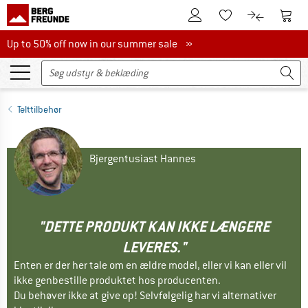
Til kundekontoen
Til 
Til huskesedlen.
Til produk
Up to 50% off now in our summer sale
Up to 50% off now in our summer sale »
Telttilbehør
Bjergentusiast Hannes
"DETTE PRODUKT KAN IKKE LÆNGERE
LEVERES."
Enten er der her tale om en ældre model, eller vi kan eller vil
ikke genbestille produktet hos producenten.
Du behøver ikke at give op! Selvfølgelig har vi alternativer