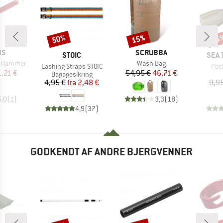
50%
15%
15
Rabat
Rabat
Raba
E
MÆRKE
NS
SCRUBBA
MÆRKE
MÆR
STOIC
SEA 
Artikel
e Hammer
Wash Bag
Artikel
Arti
Lashing Straps STOIC
Poc
is
dsat pris
Pris
Nedsat pris
1,21 €
54,95 €
46,71 €
Produktgruppe
Bagagesikring
Pris
Nedsat pris
4,95 €
fra
2,48 €
9,9
5,0
(
1
)
3,3
(
18
)
4,9
(
37
)
GODKENDT AF ANDRE BJERGVENNER