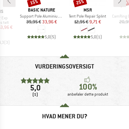
15%
25%
15
Rabat
Rabat
Raba
MÆRKE
MÆRKE
BASIC NATURE
MSR
E
NS
Artikel
Artikel
Artikel
Support Pole Aluminium Big (2-pack)
Tent Pole Repair Splint
CamRing Cord 
2 Exp
Pris
Nedsat pris
Pris
Nedsat pris
39,95 €
33,96 €
12,95 €
9,71 €
20,9
uppe
s telt
is
dsat pris
63,96 €
5,0
(
5
)
5,0
(
1
)
4,3
(
3
)
VURDERINGSOVERSIGT
100%
5,0
(1)
anbefaler dette produkt
HVAD MENER DU?