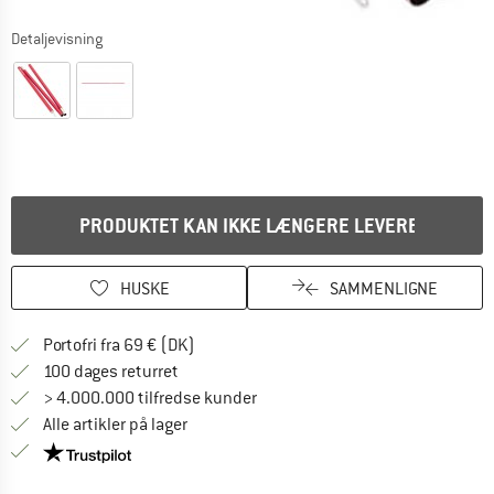
Detaljevisning
PRODUKTET KAN IKKE LÆNGERE LEVERES
HUSKE
SAMMENLIGNE
Find oplysninger om forsendelse her! Åb
Portofri fra 69 € (DK)
Gå til returretten her Åbnes i en infoboks
100 dages returret
> 4.000.000 tilfredse kunder
Alle artikler på lager
Vi er Trustpilot-certificeret - oplysningerne får du