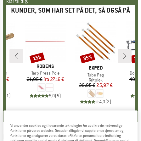
klar til dig:
KUNDER, SOM HAR SET PÅ DET, SÅ OGSÅ PÅ
15%
35%
15
Rabat
Rabat
Raba
E
EL
MÆRKE
ROBENS
MÆRKE
EXPED
sser
Artikel
Tarp Press Pole
Artike
Dog Wh
Artikel
Tube Peg
is
dsat pris
46 €
31,95 €
fra
Pris
Nedsat pris
27,16 €
49,95
Produktgruppe
Teltpløk
39,95 €
Pris
Nedsat pris
25,97 €
5,0
(
1
)
5,0
(
5
)
4,0
(
2
)
Vi anvender cookies og tilsvarende teknologier for at sikre de nødvendige
funktioner på vores website. Desuden tilbyder vi supplerende tjenester og
ROBENS
-
Tarp Link Pole Set
funktioner og analyserer vores datatrafik for at personalisere indhold og
reklamer og stille social media-funktioner til rådighed. Derved får vores social