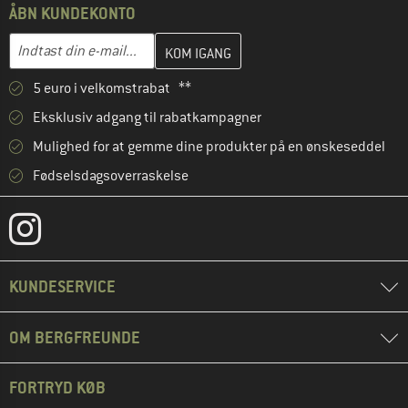
ÅBN KUNDEKONTO
Indtast din e-mailadresse her, og opret i næste trin din kundekon
E-mail-adresse
5 euro i velkomstrabat **
Eksklusiv adgang til rabatkampagner
Mulighed for at gemme dine produkter på en ønskeseddel
Fødselsdagsoverraskelse
KUNDESERVICE
OM BERGFREUNDE
FORTRYD KØB