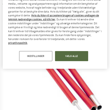
media-, reklame- og analysepartnere også information om din benyttelse af
5,0
(1)
vores website, hvoraf nogle befinder sig i tredjelande uden tilstrækkelige
garantier for at beskytte dine data. Hvis du klikker på "Vælg alle", giver du dit
samtykke til dette.
Hvis du ikke vil acceptere brugen af cookies undtagen de
teknisk nødvendige cookies, så klik her
. Du kan til enhver tid ændre dine
cookie-indstillinger under "Indstillinger" og udvælge enkelte kategorier. Dit
samtykke er frivilligt og ikke nødvendigt til brugen af denne hjemmeside. Det
kan til enhver tid tilbagekaldes eller gives for første gang under "Indstillinger" i
den nederste del på vores hjemmeside. Du kan finde flere oplysninger,
herunder risikoen for overførsler til tredjelande, om dette i vores
privatlivspolitik
.
INDSTILLINGER
VÆLG ALLE