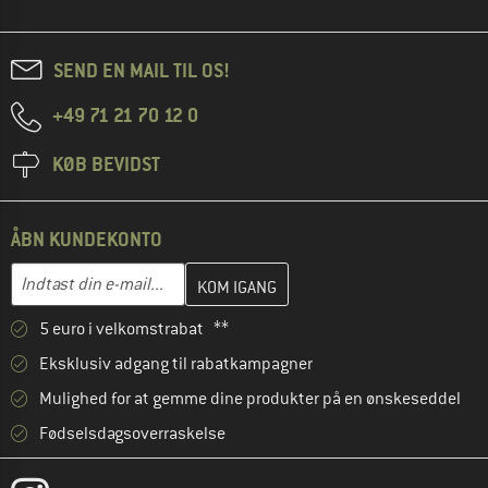
SEND EN MAIL TIL OS!
+49 71 21 70 12 0
KØB BEVIDST
ÅBN KUNDEKONTO
Indtast din e-mailadresse her, og opret i næste trin din kundekon
E-mail-adresse
5 euro i velkomstrabat **
Eksklusiv adgang til rabatkampagner
Mulighed for at gemme dine produkter på en ønskeseddel
Fødselsdagsoverraskelse