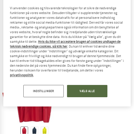
Vi anvender cookies og tilsvarende teknologier for at sikre de nødvendige
funktioner på vores website. Desuden tilbyder vi supplerende tjenester og
funktioner og analyserer vores datatrafik for at personalisere indhold og
reklamer og stille social media-funktioner til rådighed. Derved får vores social
THERM-A-REST
VAUDE
media-, reklame- og analysepartnere også information om din benyttelse af
Honcho Poncho Kids
Kid's Grody Poncho
vores website, hvoraf nogle befinder sig i tredjelande uden tilstrækkelige
Poncho
garantier for at beskytte dine data. Hvis du klikker på "Vælg alle", giver du dit
samtykke til dette.
Hvis du ikke vil acceptere brugen af cookies undtagen de
84,95 €
66,26 €
46,95 €
29,11 €
teknisk nødvendige cookies, så klik her
. Du kan til enhver tid ændre dine
5,0
(1)
3,0
(1)
cookie-indstillinger under "Indstillinger" og udvælge enkelte kategorier. Dit
samtykke er frivilligt og ikke nødvendigt til brugen af denne hjemmeside. Det
kan til enhver tid tilbagekaldes eller gives for første gang under "Indstillinger" i
den nederste del på vores hjemmeside. Du kan finde flere oplysninger,
herunder risikoen for overførsler til tredjelande, om dette i vores
privatlivspolitik
.
INDSTILLINGER
VÆLG ALLE
20%