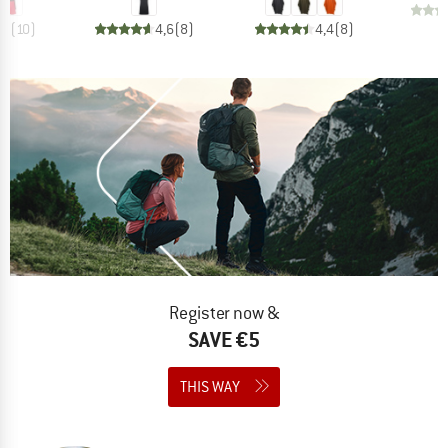
,1
(
10
)
4,6
(
8
)
4,4
(
8
)
Register now &
SAVE €5
THIS WAY