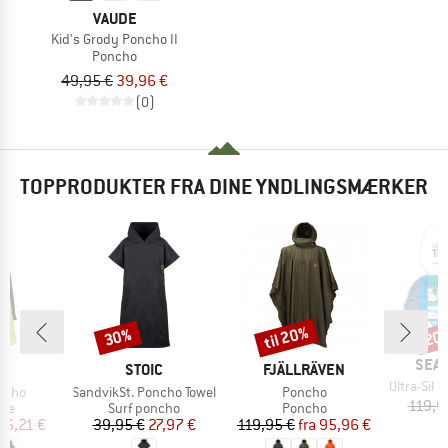
VAUDE
Kid's Grody Poncho II
Poncho
49,95 €
39,96 €
(0)
TOPPRODUKTER FRA DINE YNDLINGSMÆRKER
til 20%
30%
20
Rabat
Rabat
Raba
MÆR
SEA 
KE
MÆRKE
MÆRKE
E
STOIC
FJÄLLRÄVEN
Artikel
Ultra-Sil Nan
Artikel
Artikel
oncho
SandvikSt. Poncho Towel
Poncho
119,9
tgruppe
Produktgruppe
Produktgruppe
kke
Surf poncho
Poncho
is
dsat pris
Pris
Nedsat pris
Pris
Nedsat pris
56,21 €
39,95 €
27,97 €
119,95 €
fra
95,96 €