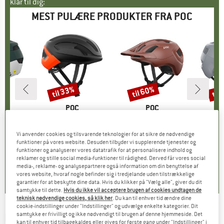
klar til dig:
MEST PULÆRE PRODUKTER FRA POC
til 33%
til 60%
til
Rabat
Rabat
Raba
RKE
MÆRKE
POC
MÆRKE
POC
e MIPS
Artikel
Omne Air Mips
Artikel
Axion
Artike
Korta
tgruppe
elm
Produktgruppe
Cykelhjelm
Produktgruppe
Cykelhjelm
Pr
Cy
Vi anvender cookies og tilsvarende teknologier for at sikre de nødvendige
is
dsat pris
48,46 €
189,95 €
fra
Pris
Nedsat pris
127,27 €
159,95 €
fra
Pris
Nedsat pris
63,98 €
269,95 
funktioner på vores website. Desuden tilbyder vi supplerende tjenester og
+
2
+
9
funktioner og analyserer vores datatrafik for at personalisere indhold og
reklamer og stille social media-funktioner til rådighed. Derved får vores social
4,7
(
3
)
0,0
(
0
)
5,0
(
3
)
media-, reklame- og analysepartnere også information om din benyttelse af
vores website, hvoraf nogle befinder sig i tredjelande uden tilstrækkelige
garantier for at beskytte dine data. Hvis du klikker på "Vælg alle", giver du dit
samtykke til dette.
Hvis du ikke vil acceptere brugen af cookies undtagen de
teknisk nødvendige cookies, så klik her
. Du kan til enhver tid ændre dine
cookie-indstillinger under "Indstillinger" og udvælge enkelte kategorier. Dit
samtykke er frivilligt og ikke nødvendigt til brugen af denne hjemmeside. Det
POC
-
Aspire Mirror Cat. 3 - Cykelbriller
kan til enhver tid tilbagekaldes eller gives for første gang under "Indstillinger" i