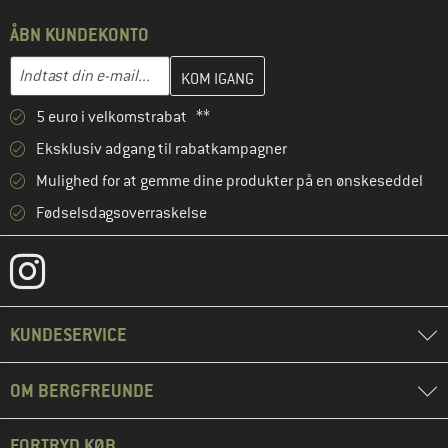
ÅBN KUNDEKONTO
Indtast din e-mailadresse her, og opret i næste trin din kundekon
E-mail-adresse
5 euro i velkomstrabat **
Eksklusiv adgang til rabatkampagner
Mulighed for at gemme dine produkter på en ønskeseddel
Fødselsdagsoverraskelse
KUNDESERVICE
OM BERGFREUNDE
FORTRYD KØB