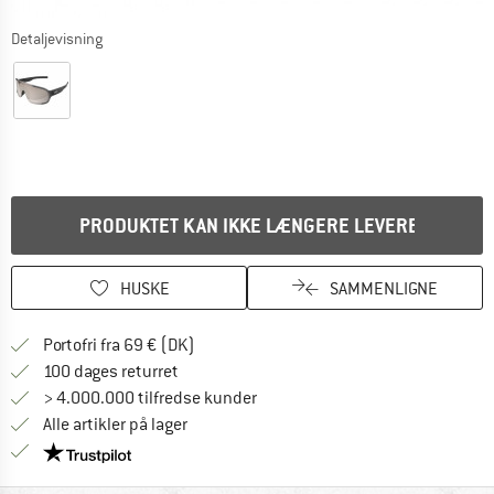
Detaljevisning
PRODUKTET KAN IKKE LÆNGERE LEVERES
HUSKE
SAMMENLIGNE
Find oplysninger om forsendelse her! Åb
Portofri fra 69 € (DK)
Gå til returretten her Åbnes i en infoboks
100 dages returret
> 4.000.000 tilfredse kunder
Alle artikler på lager
Vi er Trustpilot-certificeret - oplysningerne får du