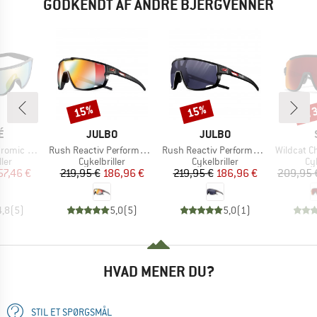
GODKENDT AF ANDRE BJERGVENNER
til
15%
15%
Rabat
Rabat
Raba
KE
MÆRKE
MÆRKE
É
JULBO
JULBO
Artikel
Artikel
Artikel
(VLT 62-9%)
Rush Reactiv Performance S1-3 (VLT 17 / 75%)
Rush Reactiv Performance S0-3 (VLT 12 / 87%)
Wildcat ChromaPop S
gruppe
Produktgruppe
Produktgruppe
Pr
ller
Cykelbriller
Cykelbriller
Cyk
is
dsat pris
Pris
Nedsat pris
Pris
Nedsat pris
57,46 €
219,95 €
186,96 €
219,95 €
186,96 €
209,95 
4,8
(
5
)
5,0
(
5
)
5,0
(
1
)
HVAD MENER DU?
STIL ET SPØRGSMÅL