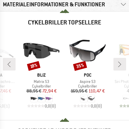
MATERIALEINFORMATIONER & FUNKTIONER
CYKELBRILLER TOPSELLERE
35%
Rabat
Rabat
18%
E
MÆRKE
MÆRKE
A
BLIZ
POC
Artikel
Artikel
Artikel
mic S1-3
Matrix S3
Aspire S3
Siri Pho
gruppe
Produktgruppe
Produktgruppe
Pr
ller
Cykelbriller
Cykelbriller
Cyk
is
dsat pris
Pris
Nedsat pris
Pris
Nedsat pris
7,46 €
88,95 €
72,94 €
169,95 €
110,47 €
4
5,0
(
1
)
0,0
(
0
)
0,0
(
0
)