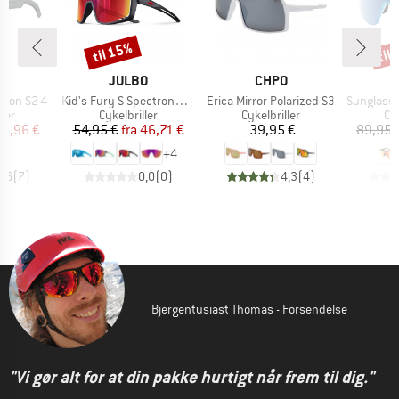
til 15%
til
Rabat
Raba
KE
MÆRKE
MÆRKE
O
JULBO
CHPO
Artikel
Artikel
Artikel
eon S2-4
Kid's Fury S Spectron3 (VLT 13%)
Erica Mirror Polarized S3
Sunglasses 
gruppe
Produktgruppe
Produktgruppe
Pr
ller
Cykelbriller
Cykelbriller
Cyk
is
dsat pris
Pris
Nedsat pris
Pris
35,96 €
54,95 €
fra
46,71 €
39,95 €
89,95 
+
4
4,6
(
7
)
0,0
(
0
)
4,3
(
4
)
Bjergentusiast Thomas - Forsendelse
"Vi gør alt for at din pakke hurtigt når frem til dig."