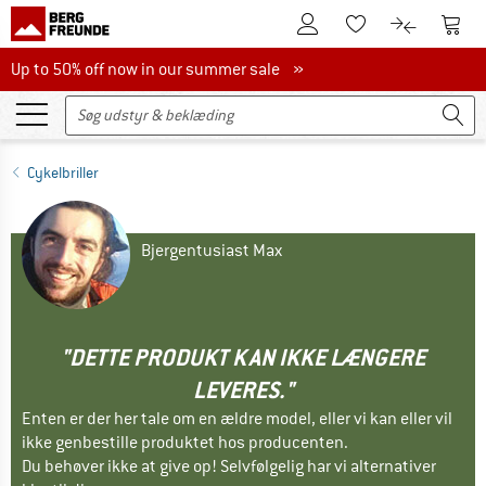
Til kundekontoen
Til 
Til huskesedlen.
Til produk
Up to 50% off now in our summer sale
Up to 50% off now in our summer sale »
Cykelbriller
Bjergentusiast Max
"DETTE PRODUKT KAN IKKE LÆNGERE
LEVERES."
Enten er der her tale om en ældre model, eller vi kan eller vil
ikke genbestille produktet hos producenten.
Du behøver ikke at give op! Selvfølgelig har vi alternativer