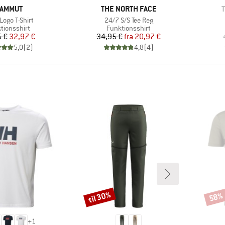
ÆRKE
MÆRKE
AMMUT
THE NORTH FACE
l
Artikel
Logo T-Shirt
24/7 S/S Tee Reg
uktgruppe
Produktgruppe
tionsshirt
Funktionsshirt
Pris
Nedsat pris
Pris
Nedsat pris
 €
32,97 €
34,95 €
fra
20,97 €
5,0
(
2
)
4,8
(
4
)
til 30%
58%
Rabat
Rabat
+
1