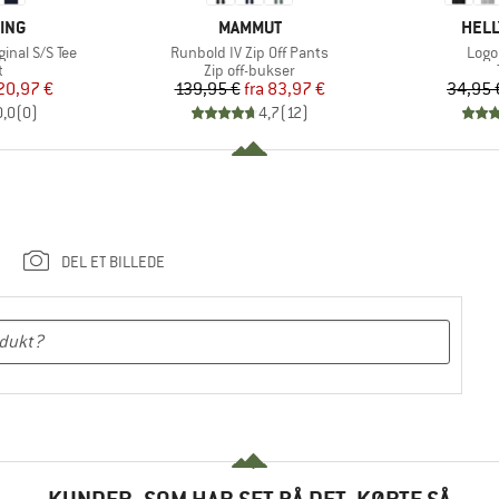
MÆRKE
MÆR
ING
MAMMUT
HELL
Artikel
Artik
inal S/S Tee
Runbold IV Zip Off Pants
Logo 
ktgruppe
Produktgruppe
t
Zip off-bukser
is
dsat pris
Pris
Nedsat pris
20,97 €
139,95 €
fra
83,97 €
34,95 
0,0
(
0
)
4,7
(
12
)
DEL ET BILLEDE