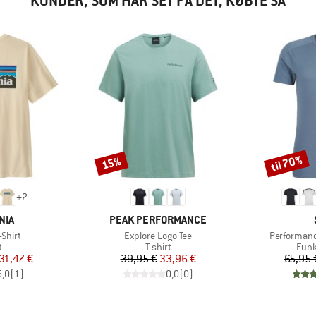
KUNDER, SOM HAR SET PÅ DET, KØBTE SÅ
til 70%
15%
Rabat
Rabat
+
2
MÆRKE
NIA
PEAK PERFORMANCE
Artikel
Artikel
-Shirt
Explore Logo Tee
Performanc
ktgruppe
Produktgruppe
Prod
t
T-shirt
Funk
is
dsat pris
Pris
Nedsat pris
31,47 €
39,95 €
33,96 €
65,95 
5,0
(
1
)
0,0
(
0
)