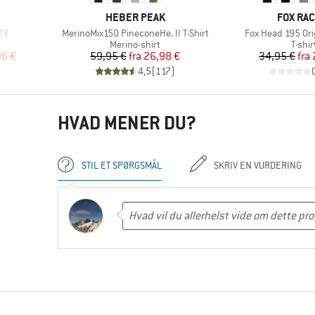
MÆRKE
MÆRKE
HEBER PEAK
FOX RAC
Artikel
Artikel
TX
MerinoMix150 PineconeHe. II T-Shirt
Fox Head 195 Orig
e
Produktgruppe
Produ
Merino-shirt
T-shir
 pris
Pris
Nedsat pris
Pr
Ne
96 €
59,95 €
fra
26,98 €
34,95 €
fra
)
4,5
(
117
)
HVAD MENER DU?
STIL ET SPØRGSMÅL
SKRIV EN VURDERING