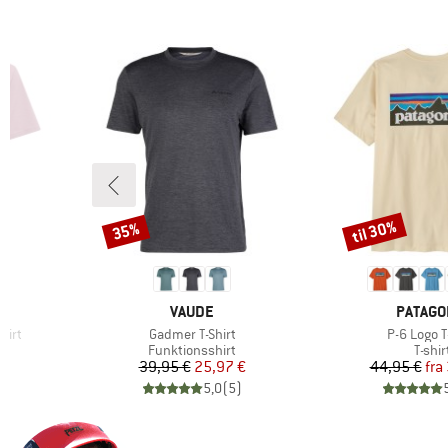
til 30%
35%
Rabat
Rabat
MÆRKE
MÆRKE
VAUDE
PATAGO
Artikel
Artikel
hirt
Gadmer T-Shirt
P-6 Logo T
Produktgruppe
Produ
Funktionsshirt
T-shir
 pris
Pris
Nedsat pris
Pr
Ne
€
39,95 €
25,97 €
44,95 €
fra
)
5,0
(
5
)