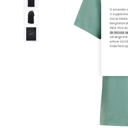
Vi anvender c
vi supplerend
social media-
benyttelse af
data. Hvis du
de teknisk nø
udvælge enkel
enhver tid ti
finde flere o