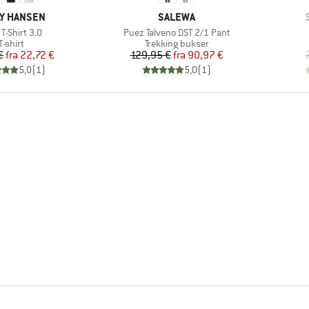
KE
MÆRKE
Y HANSEN
SALEWA
el
Artikel
T-Shirt 3.0
Puez Talveno DST 2/1 Pant
Produktgruppe
Produktgruppe
T-shirt
Trekking bukser
Pris
Nedsat pris
Pris
Nedsat pris
€
fra
22,72 €
129,95 €
fra
90,97 €
5,0
(
1
)
5,0
(
1
)