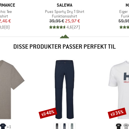
MÆRKE
M
ORMANCE
SALEWA
M
Artikel
Artike
hic Tee
Puez Sporty Dry T-Shirt
Eiger 
ruppe
Produktgruppe
Prod
shirt
Funktionsshirt
Funk
is
dsat pris
Pris
Nedsat pris
2,46 €
39,95 €
25,97 €
59,95
0,0
(
0
)
4,6
(
27
)
DISSE PRODUKTER PASSER PERFEKT TIL
til 40%
til 35%
Rabat
Rabat
+
1