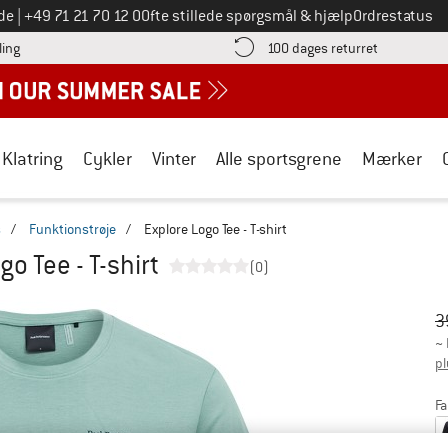
Ring til os på
de
|
+49 71 21 70 12 0
Ofte stillede spørgsmål & hjælp
Ordrestatus
Find betalingsoplysningerne her! Åbnes i en infoboks
Gå til retur
ling
100 dages returret
Klatring
Cykler
Vinter
Alle sportsgrene
Mærker
s
/
Funktionstrøje
/
Explore Logo Tee - T-shirt
go Tee - T-shirt
(0)
Or
Pr
3
~
pl
Fa