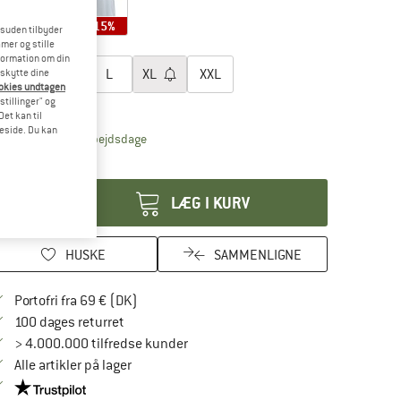
15%
15%
15%
esuden tilbyder
mer og stille
lg en størrelse:
formation om din
S
M
L
XL
XXL
eskytte dine
ookies undtagen
stillinger" og
tørrelsestabel
et kan til
meside. Du kan
Linket åbnes i en infoboks og indeholder henvis
veringstid: 4-6 arbejdsdage
tal:
LÆG I KURV
HUSKE
SAMMENLIGNE
Find oplysninger om forsendelse her! Åbnes
Portofri fra 69 € (DK)
Gå til returretten her Åbnes i en infoboks
100 dages returret
> 4.000.000 tilfredse kunder
Alle artikler på lager
Vi er Trustpilot-certificeret - oplysningerne får du her