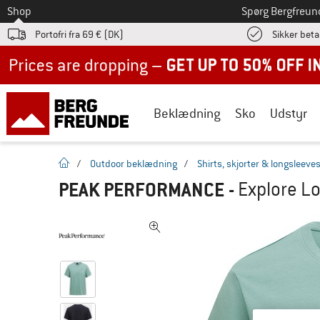
Til
Shop
Spørg Bergfreun
Portofri fra 69 € (DK)
Sikker beta
Up to 50% off now in our summer sale
Beklædning
Sko
Udstyr
Hjemmeside
/
Outdoor beklædning
/
Shirts, skjorter & longsleeve
PEAK PERFORMANCE
-
Explore Lo