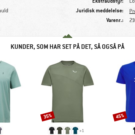
Ekstraudstyr:
Lo
Juridisk meddelelse:
muld
Pr
Varenr.:
21
KUNDER, SOM HAR SET PÅ DET, SÅ OGSÅ PÅ
35%
45%
Rabat
Rabat
+
1