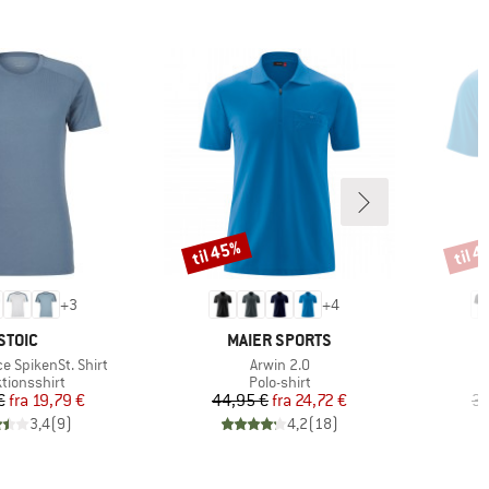
til 45%
til 
Rabat
Rabat
+
3
+
4
MÆRKE
MÆRKE
STOIC
MAIER SPORTS
Artikel
e SpikenSt. Shirt
Arwin 2.0
uktgruppe
Produktgruppe
tionsshirt
Polo-shirt
Pris
Nedsat pris
Pris
Nedsat pris
€
fra
19,79 €
44,95 €
fra
24,72 €
34
3,4
(
9
)
4,2
(
18
)