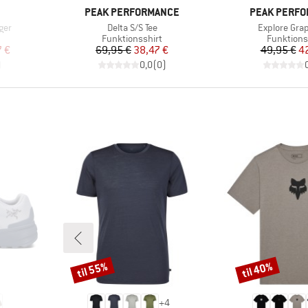
MÆRKE
MÆRKE
PEAK PERFORMANCE
PEAK PERF
Artikel
Artikel
ger
Delta S/S Tee
Explore Grap
Produktgruppe
Produktg
Funktionsshirt
Funktions
 pris
Pris
Nedsat pris
Pr
Ne
7 €
69,95 €
38,47 €
49,95 €
4
)
0,0
(
0
)
til 55%
til 40%
Rabat
Rabat
+
4