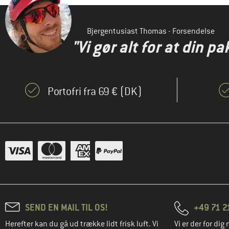
Bjergentusiast Thomas - Forsendelse
"Vi gør alt for at din pa
Portofri fra 69 € (DK)
SEND EN MAIL TIL OS!
+49 71 2
Herefter kan du gå ud trække lidt frisk luft. Vi
Vi er der for dig 