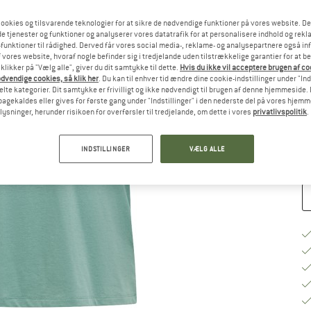
ookies og tilsvarende teknologier for at sikre de nødvendige funktioner på vores website. D
e tjenester og funktioner og analyserer vores datatrafik for at personalisere indhold og rekla
Væ
funktioner til rådighed. Derved får vores social media-, reklame- og analysepartnere også in
 vores website, hvoraf nogle befinder sig i tredjelande uden tilstrækkelige garantier for at b
 klikker på "Vælg alle", giver du dit samtykke til dette.
Hvis du ikke vil acceptere brugen af c
dvendige cookies, så klik her
. Du kan til enhver tid ændre dine cookie-indstillinger under "Ind
S
te kategorier. Dit samtykke er frivilligt og ikke nødvendigt til brugen af denne hjemmeside. D
lbagekaldes eller gives for første gang under "Indstillinger" i den nederste del på vores hjem
Le
plysninger, herunder risikoen for overførsler til tredjelande, om dette i vores
privatlivspolitik
.
An
INDSTILLINGER
VÆLG ALLE