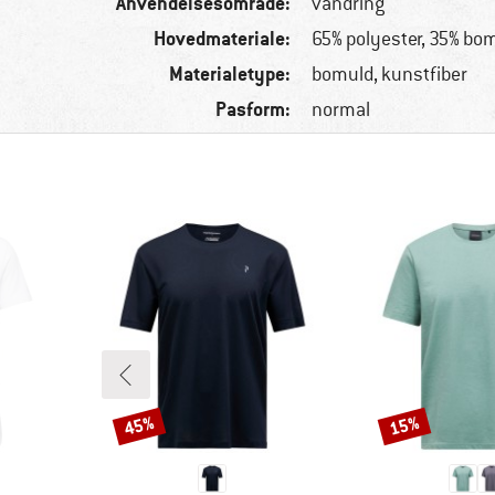
Anvendelsesområde:
vandring
Hovedmateriale:
65% polyester, 35% bo
Materialetype:
bomuld, kunstfiber
Pasform:
normal
45%
15%
Rabat
Rabat