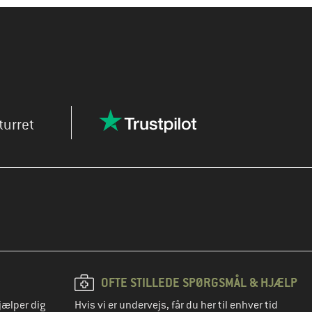
turret
OFTE STILLEDE SPØRGSMÅL & HJÆLP
jælper dig
Hvis vi er undervejs, får du her til enhver tid