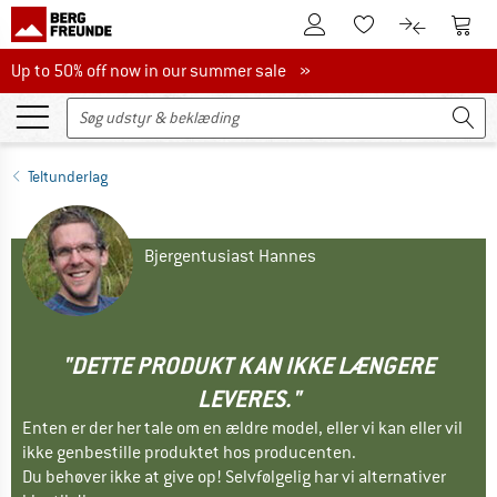
Til kundekontoen
Til 
Til huskesedlen.
Til produk
Up to 50% off now in our summer sale
Up to 50% off now in our summer sale »
Teltunderlag
Bjergentusiast Hannes
"DETTE PRODUKT KAN IKKE LÆNGERE
LEVERES."
Enten er der her tale om en ældre model, eller vi kan eller vil
ikke genbestille produktet hos producenten.
Du behøver ikke at give op! Selvfølgelig har vi alternativer