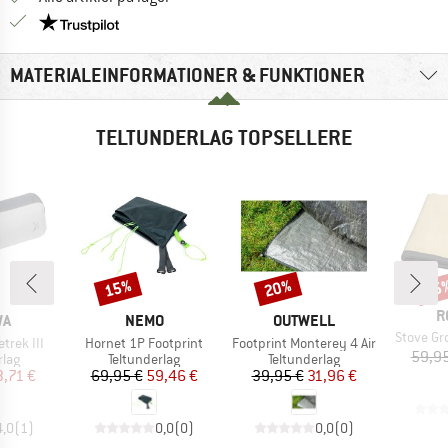
Vi er Trustpilot-certificeret - oplysningerne får du
MATERIALEINFORMATIONER & FUNKTIONER
TELTUNDERLAG TOPSELLERE
15%
20%
15
Rabat
Rabat
Raba
M
R
E
MÆRKE
MÆRKE
WA
NEMO
OUTWELL
Artikel
Stove Gr
Artikel
Artikel
etrek III
Hornet 1P Footprint
Footprint Monterey 4 Air
59,95
gruppe
Produktgruppe
Produktgruppe
rlag
Teltunderlag
Teltunderlag
is
dsat pris
Pris
Nedsat pris
Pris
Nedsat pris
3,71 €
69,95 €
59,46 €
39,95 €
31,96 €
4,0
(
1
)
0,0
(
0
)
0,0
(
0
)