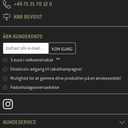
+49 71 21 70 12 0
KØB BEVIDST
ÅBN KUNDEKONTO
Indtast din e-mailadresse her, og opret i næste trin din kundekon
E-mail-adresse
5 euro i velkomstrabat **
Eksklusiv adgang til rabatkampagner
Mulighed for at gemme dine produkter på en ønskeseddel
Fødselsdagsoverraskelse
KUNDESERVICE