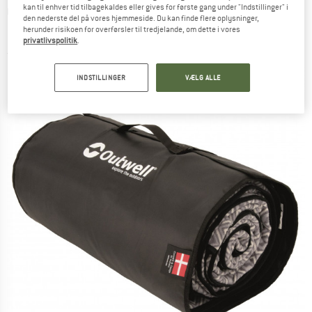
kan til enhver tid tilbagekaldes eller gives for første gang under "Indstillinger" i
OUTWELL
-
Flat Woven Carpet Milestone
den nederste del på vores hjemmeside. Du kan finde flere oplysninger,
Dash/Shade - Teltunderlag
herunder risikoen for overførsler til tredjelande, om dette i vores
privatlivspolitik
.
(0)
INDSTILLINGER
VÆLG ALLE