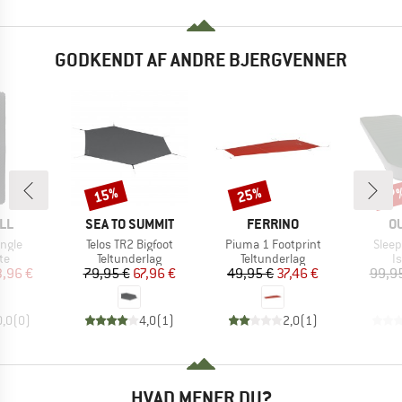
GODKENDT AF ANDRE BJERGVENNER
15%
25%
27
Rabat
Rabat
Raba
E
MÆRKE
MÆRKE
M
LL
SEA TO SUMMIT
FERRINO
O
Artikel
Artikel
Artike
ingle
Telos TR2 Bigfoot
Piuma 1 Footprint
Sleep
tgruppe
Produktgruppe
Produktgruppe
P
te
Teltunderlag
Teltunderlag
I
is
dsat pris
Pris
Nedsat pris
Pris
Nedsat pris
3,96 €
79,95 €
67,96 €
49,95 €
37,46 €
99,9
0,0
(
0
)
4,0
(
1
)
2,0
(
1
)
HVAD MENER DU?