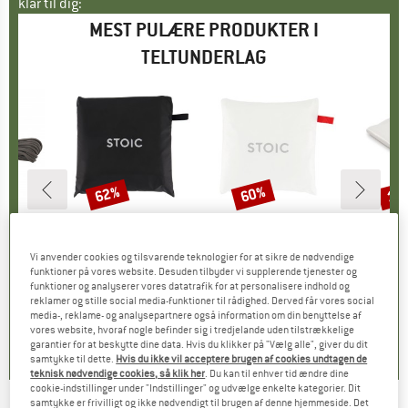
klar til dig:
MEST PULÆRE PRODUKTER I
TELTUNDERLAG
62%
60%
15
Rabat
Rabat
Raba
E
NS
MÆRKE
STOIC
MÆRKE
STOIC
M
T
h Tinder
Artikel
KolariSt. Footprint Universal
Artikel
KolariSt. Footprint Universal UL
Arti
Zel
Vi anvender cookies og tilsvarende teknologier for at sikre de nødvendige
tgruppe
reb
Produktgruppe
Teltunderlag
Produktgruppe
Teltunderlag
Pr
Tel
funktioner på vores website. Desuden tilbyder vi supplerende tjenester og
is
dsat pris
76 €
44,95 €
fra
Pris
Nedsat pris
17,08 €
64,95 €
fra
Pris
Nedsat pris
25,98 €
16,95 
funktioner og analyserer vores datatrafik for at personalisere indhold og
reklamer og stille social media-funktioner til rådighed. Derved får vores social
media-, reklame- og analysepartnere også information om din benyttelse af
0,0
(
0
)
4,0
(
1
)
4,0
(
1
)
vores website, hvoraf nogle befinder sig i tredjelande uden tilstrækkelige
garantier for at beskytte dine data. Hvis du klikker på "Vælg alle", giver du dit
samtykke til dette.
Hvis du ikke vil acceptere brugen af cookies undtagen de
teknisk nødvendige cookies, så klik her
. Du kan til enhver tid ændre dine
cookie-indstillinger under "Indstillinger" og udvælge enkelte kategorier. Dit
samtykke er frivilligt og ikke nødvendigt til brugen af denne hjemmeside. Det