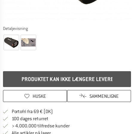
Detaljevisning
PRODUKTET KAN IKKE LÆNGERE LEVERES
HUSKE
SAMMENLIGNE
Find oplysninger om forsendelse her! Åb
Portofri fra 69 € (DK)
Gå til returretten her Åbnes i en infoboks
100 dages returret
> 4.000.000 tilfredse kunder
Alle artikler på lager