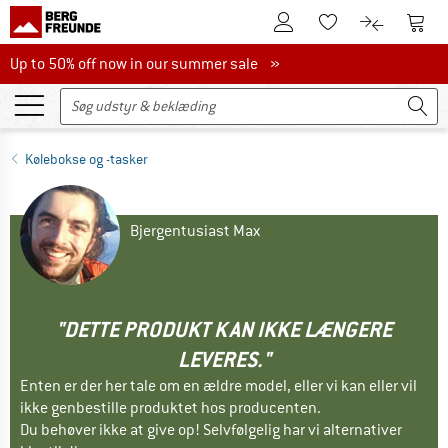
Til kundekontoen
Til 
Til huskesedlen.
Til produk
Up to 50% off now in our summer sale
Up to 50% off now in our summer sale »
Kølebokse og -tasker
Bjergentusiast Max
"DETTE PRODUKT KAN IKKE LÆNGERE
LEVERES."
Enten er der her tale om en ældre model, eller vi kan eller vil
ikke genbestille produktet hos producenten.
Du behøver ikke at give op! Selvfølgelig har vi alternativer