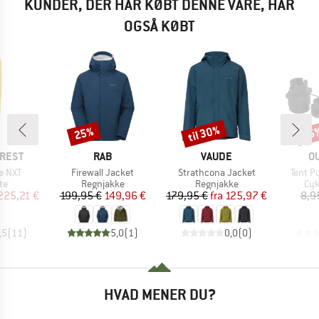
KUNDER, DER HAR KØBT DENNE VARE, HAR
OGSÅ KØBT
til 30%
25%
15
Rabat
Rabat
Raba
MÆRKE
MÆRKE
M
-REST
RAB
VAUDE
O
Artikel
Artikel
Artikel
te NXT
Firewall Jacket
Strathcona Jacket
Tent P
tgruppe
Produktgruppe
Produktgruppe
Pro
te
Regnjakke
Regnjakke
Cy
is
dsat pris
Pris
Nedsat pris
Pris
Nedsat pris
225,21 €
199,95 €
149,96 €
179,95 €
fra
125,97 €
8,9
,5
(
11
)
5,0
(
1
)
0,0
(
0
)
HVAD MENER DU?