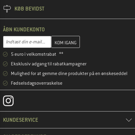
KØB BEVIDST
ÅBN KUNDEKONTO
Indtast din e-mailadresse her, og opret i næste trin din kundekon
E-mail-adresse
5 euro i velkomstrabat **
Eksklusiv adgang til rabatkampagner
Mulighed for at gemme dine produkter på en ønskeseddel
Fødselsdagsoverraskelse
KUNDESERVICE