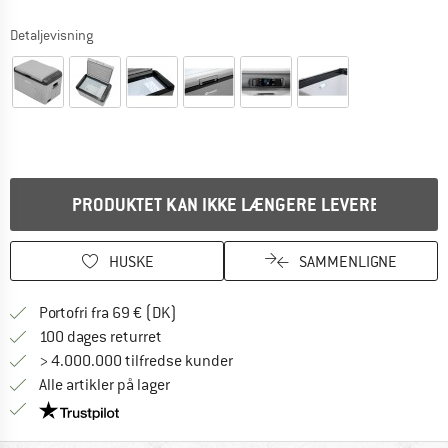
Detaljevisning
PRODUKTET KAN IKKE LÆNGERE LEVERES
HUSKE
SAMMENLIGNE
Find oplysninger om forsendelse her! Åb
Portofri fra 69 € (DK)
Gå til returretten her Åbnes i en infoboks
100 dages returret
> 4.000.000 tilfredse kunder
Alle artikler på lager
Vi er Trustpilot-certificeret - oplysningerne får du