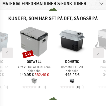
MATERIALEINFORMATIONER & FUNKTIONER
KUNDER, SOM HAR SET PÅ DET, SÅ OGSÅ PÅ
15%
Rabat
E
MÆRKE
MÆRKE
M
IC
OUTWELL
DOMETIC
D
Artikel
Artikel
Artike
FX2 37
Arctic Chill 41 Dual Zone
Dometic CFF 20
Dome
tgruppe
Produktgruppe
Produktgruppe
P
ks
Køleboks
Køleboks
K
is
Pris
Nedsat pris
Pris
5 €
449,95 €
382,46 €
448,95 €
3
0,0
(
0
)
0,0
(
0
)
0,0
(
0
)