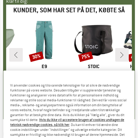
klar til dig:
KUNDER, SOM HAR SET PÅ DET, KØBTE SÅ
30%
75%
42
Rabat
Rabat
Raba
KE
C
MÆRKE
E9
MÆRKE
STOIC
MÆ
HEB
mSt. Brief
Artikel
Women's N Onda ST 3/4
Artikel
Folding Wash Bowl
Artikel
Kid's Everg
uppe
ertøj
Produktgruppe
3/4 bukser
Produktgruppe
Skål
P
S
is
dsat pris
23,77 €
89,95 €
Pris
Nedsat pris
62,97 €
16,95 €
fra
Pris
Nedsat pris
4,24 €
44,95
Vi anvender cookies og tilsvarende teknologier for at sikre de nødvendige
funktioner på vores website. Desuden tilbyder vi supplerende tjenester og
+
1
funktioner og analyserer vores datatrafik for at personalisere indhold og
,6
(
26
)
4,8
(
5
)
4,7
(
14
)
reklamer og stille social media-funktioner til rådighed. Derved får vores social
media-, reklame- og analysepartnere også information om din benyttelse af
vores website, hvoraf nogle befinder sig i tredjelande uden tilstrækkelige
garantier for at beskytte dine data. Hvis du klikker på "Vælg alle", giver du dit
samtykke til dette.
Hvis du ikke vil acceptere brugen af cookies undtagen de
teknisk nødvendige cookies, så klik her
. Du kan til enhver tid ændre dine
cookie-indstillinger under "Indstillinger" og udvælge enkelte kategorier. Dit
OUTWELL
-
Arctic Chill 30 - Køleboks
samtykke er frivilligt og ikke nødvendigt til brugen af denne hjemmeside. Det