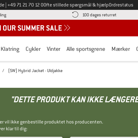
Ring til os på
de
|
+49 71 21 70 12 0
Ofte stillede spørgsmål & hjælp
Ordrestatus
Find betalingsoplysningerne her! Åbnes i en infoboks
Gå til retur
ling
100 dages returret
Klatring
Cykler
Vinter
Alle sportsgrene
Mærker
/
(SW) Hybrid Jacket - Uldjakke
"DETTE PRODUKT KAN IKKE LÆNGERE
ller vil ikke genbestille produktet hos producenten.
r klar til dig: