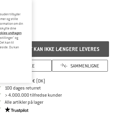
esuden tilbyder
mer og stille
formation om din
eskytte dine
ookies undtagen
stillinger" og
et kan til
meside. Du kan
PRODUKTET KAN IKKE LÆNGERE LEVERES
HUSKE
SAMMENLIGNE
Find oplysninger om forsendelse her! Åbnes
Portofri fra 69 € (DK)
Gå til returretten her Åbnes i en infoboks
100 dages returret
> 4.000.000 tilfredse kunder
Alle artikler på lager
Vi er Trustpilot-certificeret - oplysningerne får du her