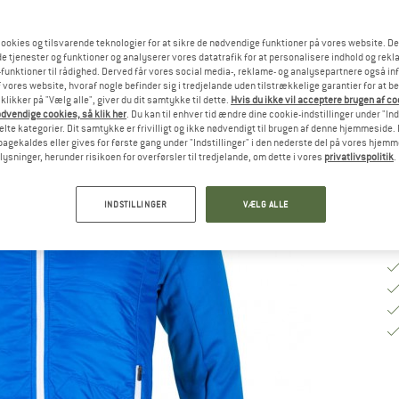
Uldjakke
3,3
(3)
ookies og tilsvarende teknologier for at sikre de nødvendige funktioner på vores website. D
e tjenester og funktioner og analyserer vores datatrafik for at personalisere indhold og rekla
funktioner til rådighed. Derved får vores social media-, reklame- og analysepartnere også in
 vores website, hvoraf nogle befinder sig i tredjelande uden tilstrækkelige garantier for at b
 klikker på "Vælg alle", giver du dit samtykke til dette.
Hvis du ikke vil acceptere brugen af c
dvendige cookies, så klik her
. Du kan til enhver tid ændre dine cookie-indstillinger under "Ind
te kategorier. Dit samtykke er frivilligt og ikke nødvendigt til brugen af denne hjemmeside. D
lbagekaldes eller gives for første gang under "Indstillinger" i den nederste del på vores hjem
plysninger, herunder risikoen for overførsler til tredjelande, om dette i vores
privatlivspolitik
.
INDSTILLINGER
VÆLG ALLE