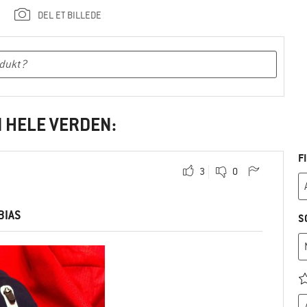
DEL ET BILLEDE
I HELE VERDEN:
F
3
0
BIAS
S