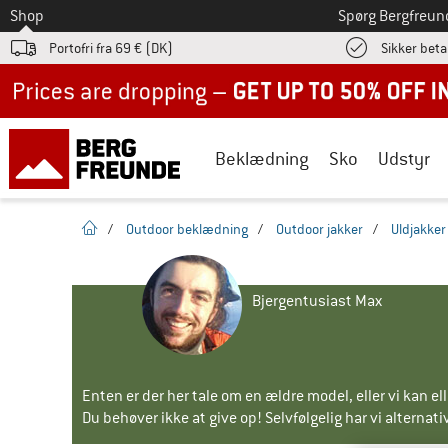
Til
Shop
Spørg Bergfreun
Portofri fra 69 € (DK)
Sikker beta
Up to 50% off now in our summer sale
Beklædning
Sko
Udstyr
Hjemmeside
/
Outdoor beklædning
/
Outdoor jakker
/
Uldjakker
Bjergentusiast Max
Enten er der her tale om en ældre model, eller vi kan e
Du behøver ikke at give op! Selvfølgelig har vi alternative