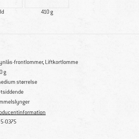
ld
410 g
lynlås-frontlommer, Liftkortlomme
0 g
medium størrelse
tsiddende
mmelslynger
oducentinformation
5-0375