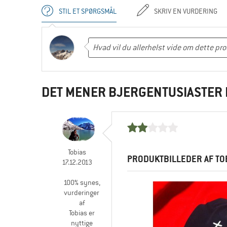
STIL ET SPØRGSMÅL
SKRIV EN VURDERING
DET MENER BJERGENTUSIASTER 
Tobias
PRODUKTBILLEDER AF TO
17.12.2013
100% synes,
vurderinger
af
Tobias er
nyttige