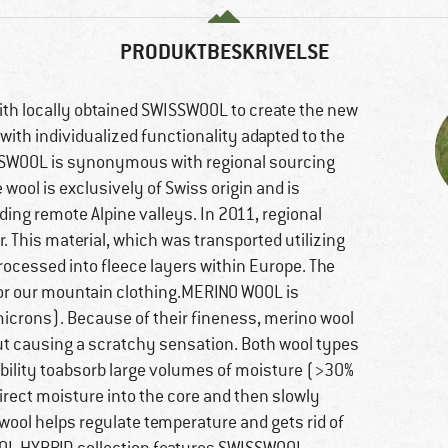
PRODUKTBESKRIVELSE
with locally obtained SWISSWOOL to create the new
ith individualized functionality adapted to the
SWOOL is synonymous with regional sourcing
 wool is exclusively of Swiss origin and is
uding remote Alpine valleys. In 2011, regional
. This material, which was transported utilizing
rocessed into fleece layers within Europe. The
 for our mountain clothing.MERINO WOOL is
microns). Because of their fineness, merino wool
out causing a scratchy sensation. Both wool types
ability toabsorb large volumes of moisture (>30%
direct moisture into the core and then slowly
 wool helps regulate temperature and gets rid of