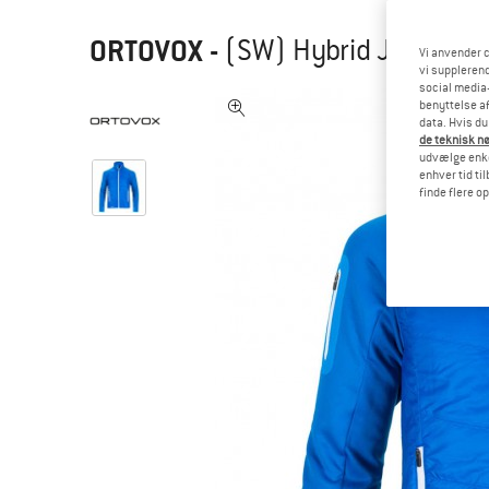
ORTOVOX
-
(SW) Hybrid Jacket - 
Vi anvender c
vi supplerend
social media-
benyttelse af
data. Hvis du
de teknisk nø
udvælge enkel
enhver tid ti
finde flere o