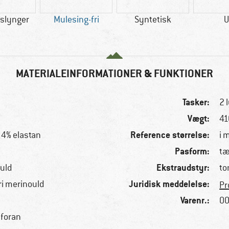
slynger
Mulesing-fri
Syntetisk
U
MATERIALEINFORMATIONER & FUNKTIONER
Tasker:
2 
Vægt:
41
Reference størrelse:
, 4% elastan
i 
Pasform:
tæ
Ekstraudstyr:
 uld
to
Juridisk meddelelse:
ri merinould
Pr
Varenr.:
00
foran