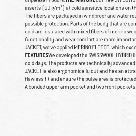
unpleasant odors.
Our new SWISSWOO
inserts (60 g/m²) at cold sensitive locations on 
The fibers are packaged in windproof and water-res
possible protection. Parts of the body that are co
cold are insulated with mixed fibers of merino woo
functionality and wear comfort are more important
JACKET, we've applied MERINO FLEECE, which excels
FEATURES
We developed the SWISSWOOL HYBRID lin
cold days. The products are technically advanced
JACKET is also ergonomically cut and has an attra
flawless fit and ensure the pulse area is protecte
A bonded upper arm pocket and two front pockets 