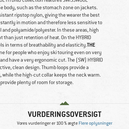
L HYBRID collection features SWISSWOOL
the body, such as the stomach zone on jackets.
istant ripstop nylon, giving the wearer the best
nstantly in motion and therefore less sensitive to
l and polyamide/polyester. In these areas, high
 than just retention of heat. On the HYBRID
THE
 in terms of breathability and elasticity.
e for people who enjoy ski touring even on very
 and have a very ergonomic cut. The (SW) HYBRID
ctive, clean design. Thumb loops provide a
d, while the high-cut collar keeps the neck warm.
provide plenty of room for storage.
VURDERINGSOVERSIGT
Vores vurderinger er 100 % ægte
Flere oplysninger