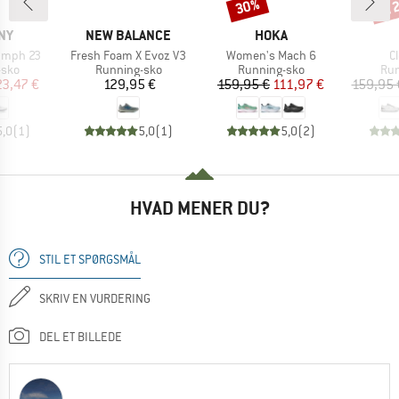
til
30%
Rabat
Raba
E
MÆRKE
MÆRKE
NY
NEW BALANCE
HOKA
Artikel
Artikel
Ar
umph 23
Fresh Foam X Evoz V3
Women's Mach 6
C
gruppe
Produktgruppe
Produktgruppe
Pro
-sko
Running-sko
Running-sko
Run
is
dsat pris
Pris
Pris
Nedsat pris
23,47 €
129,95 €
159,95 €
111,97 €
159,95 
5,0
(
1
)
5,0
(
1
)
5,0
(
2
)
HVAD MENER DU?
STIL ET SPØRGSMÅL
SKRIV EN VURDERING
DEL ET BILLEDE