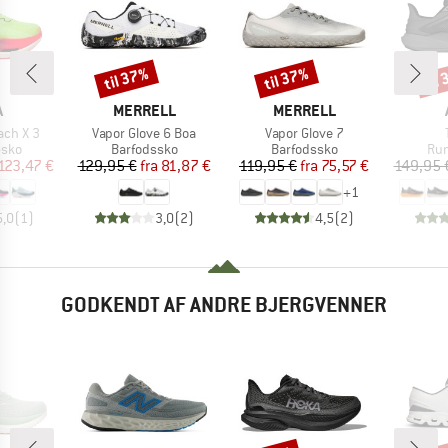
til 37%
til 37%
til
Rabat
Rabat
Raba
KE
MÆRKE
MÆRKE
A
MERRELL
MERRELL
Artikel
Artikel
ch X 3
Vapor Glove 6 Boa
Vapor Glove 7
gruppe
Produktgruppe
Produktgruppe
Pro
-sko
Barfodssko
Barfodssko
Run
is
dsat pris
Pris
Nedsat pris
Pris
Nedsat pris
123,47 €
129,95 €
fra
81,87 €
119,95 €
fra
75,57 €
149,95 
+
1
5,0
(
1
)
3,0
(
2
)
4,5
(
2
)
GODKENDT AF ANDRE BJERGVENNER