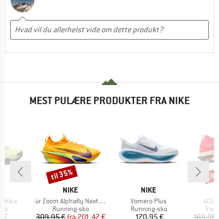
MEST PULÆRE PRODUKTER FRA NIKE
til 35%
til
Rabat
Raba
KE
MÆRKE
MÆRKE
NIKE
NIKE
Artikel
Artikel
Artike
a Hike
Air Zoom Alphafly Next% 3
Vomero Plus
ACG Z
tgruppe
Produktgruppe
Produktgruppe
Prod
sko
Running-sko
Running-sko
Trai
is
Pris
Nedsat pris
Pris
5 €
309,95 €
fra
201,47 €
170,95 €
169,95 