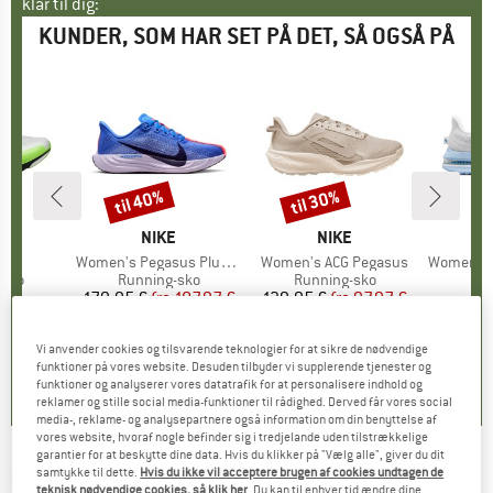
klar til dig:
KUNDER, SOM HAR SET PÅ DET, SÅ OGSÅ PÅ
til 40%
til 30%
Rabat
Rabat
KE
MÆRKE
NIKE
MÆRKE
NIKE
 42
Artikel
Women's Pegasus Plus Road Running Shoes
Artikel
Women's ACG Pegasus
Artikel
Women's Pe
gruppe
-sko
Produktgruppe
Running-sko
Produktgruppe
Running-sko
Pro
Run
5 €
is
179,95 €
fra
Pris
Nedsat pris
107,97 €
139,95 €
fra
Pris
Nedsat pris
97,97 €
2
Vi anvender cookies og tilsvarende teknologier for at sikre de nødvendige
0,0
(
0
)
0,0
(
0
)
0,0
(
0
)
funktioner på vores website. Desuden tilbyder vi supplerende tjenester og
funktioner og analyserer vores datatrafik for at personalisere indhold og
reklamer og stille social media-funktioner til rådighed. Derved får vores social
media-, reklame- og analysepartnere også information om din benyttelse af
vores website, hvoraf nogle befinder sig i tredjelande uden tilstrækkelige
garantier for at beskytte dine data. Hvis du klikker på "Vælg alle", giver du dit
NIKE
-
samtykke til dette.
Hvis du ikke vil acceptere brugen af cookies undtagen de
Women's Pegasus 41 - Running-sko
teknisk nødvendige cookies, så klik her
. Du kan til enhver tid ændre dine