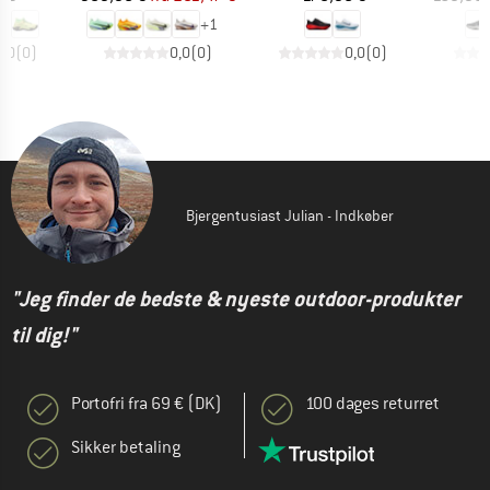
+
1
0,0
(
0
)
0,0
(
0
)
0,0
(
0
)
Bjergentusiast Julian - Indkøber
"Jeg finder de bedste & nyeste outdoor-produkter
til dig!"
Portofri fra 69 € (DK)
100 dages returret
Sikker betaling