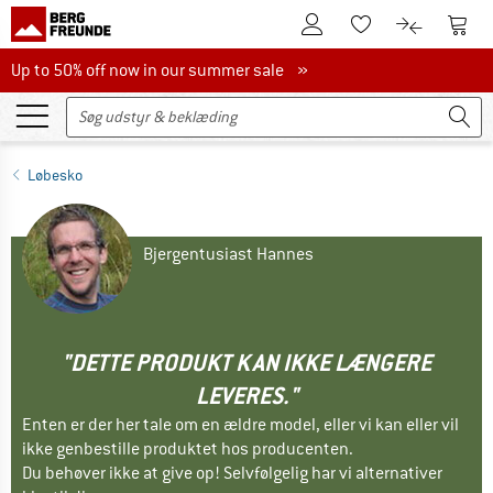
Til kundekontoen
Til 
Til huskesedlen.
Til produk
Up to 50% off now in our summer sale
Up to 50% off now in our summer sale »
Løbesko
Bjergentusiast Hannes
"DETTE PRODUKT KAN IKKE LÆNGERE
LEVERES."
Enten er der her tale om en ældre model, eller vi kan eller vil
ikke genbestille produktet hos producenten.
Du behøver ikke at give op! Selvfølgelig har vi alternativer