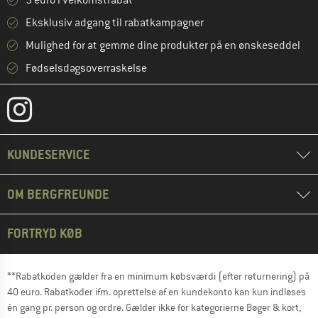
5 euro i velkomstrabat **
Eksklusiv adgang til rabatkampagner
Mulighed for at gemme dine produkter på en ønskeseddel
Fødselsdagsoverraskelse
KUNDESERVICE
OM BERGFREUNDE
FORTRYD KØB
**Rabatkoden gælder fra en minimum købsværdi (efter returnering) på
40 euro. Rabatkoder ifm. oprettelse af en kundekonto kan kun indløses
én gang pr. person og ordre. Gælder ikke for kategorierne Bøger & kort,