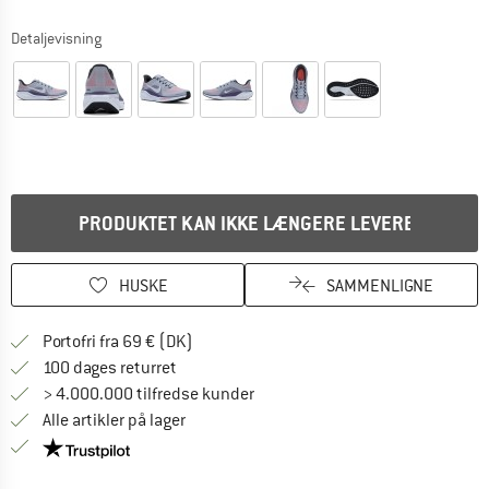
Detaljevisning
PRODUKTET KAN IKKE LÆNGERE LEVERES
HUSKE
SAMMENLIGNE
Find oplysninger om forsendelse her! Åb
Portofri fra 69 € (DK)
Gå til returretten her Åbnes i en infoboks
100 dages returret
> 4.000.000 tilfredse kunder
Alle artikler på lager
Vi er Trustpilot-certificeret - oplysningerne får du