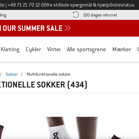
Ring til os på
de
|
+49 71 21 70 12 0
Ofte stillede spørgsmål & hjælp
Ordrestatus
Find betalingsoplysningerne her! Åbnes i en infoboks
Gå til retur
ling
100 dages returret
Klatring
Cykler
Vinter
Alle sportsgrene
Mærker
/
Sokker
/
Multifunktionelle sokker
KTIONELLE SOKKER
(434)