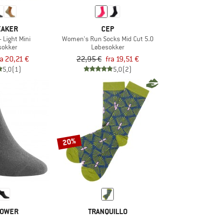
EAKER
CEP
 Light Mini
Women's Run Socks Mid Cut 5.0
sokker
Løbesokker
ra 20,21 €
22,95 €
fra 19,51 €
5,0
(1)
5,0
(2)
20%
OWER
TRANQUILLO