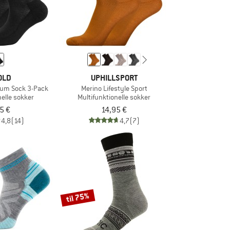
OLD
UPHILLSPORT
ium Sock 3-Pack
Merino Lifestyle Sport
nelle sokker
Multifunktionelle sokker
5 €
14,95 €
4,8
(14)
4,7
(7)
til 75%