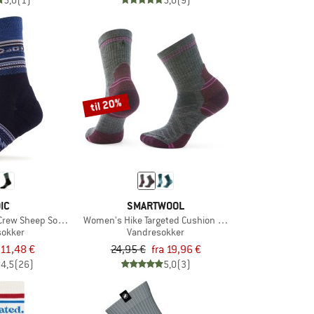
5,0
(1)
5,0
(9)
til 20%
IC
SMARTWOOL
Crew Sheep Socks
Women's Hike Targeted Cushion Mid Crew Socks
sokker
Vandresokker
11,48 €
24,95 €
fra 19,96 €
4,5
(26)
5,0
(3)