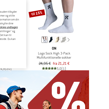
til 15%
esuden tilbyder
mer og stille
formation om din
eskytte dine
ookies undtagen
stillinger" og
et kan til
meside. Du kan
MON
ON
kle 2-Pack
Logo Sock High 3-Pack
nelle sokker
Multifunktionelle sokker
ra 8,66 €
24,95 €
fra 21,21 €
4,9
(20)
5,0
(1)