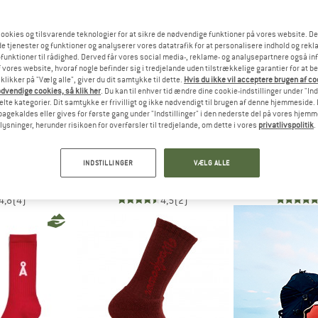
til 15%
til 13%
ookies og tilsvarende teknologier for at sikre de nødvendige funktioner på vores website. D
e tjenester og funktioner og analyserer vores datatrafik for at personalisere indhold og rekla
funktioner til rådighed. Derved får vores social media-, reklame- og analysepartnere også in
 vores website, hvoraf nogle befinder sig i tredjelande uden tilstrækkelige garantier for at b
 klikker på "Vælg alle", giver du dit samtykke til dette.
Hvis du ikke vil acceptere brugen af c
dvendige cookies, så klik her
. Du kan til enhver tid ændre dine cookie-indstillinger under "Ind
te kategorier. Dit samtykke er frivilligt og ikke nødvendigt til brugen af denne hjemmeside. D
lbagekaldes eller gives for første gang under "Indstillinger" i den nederste del på vores hjem
plysninger, herunder risikoen for overførsler til tredjelande, om dette i vores
privatlivspolitik
.
AKER
ON
SALO
rt Light Mini
Logo Sock Mid 3-Pack
Evasion An
INDSTILLINGER
VÆLG ALLE
lle sokker
Multifunktionelle sokker
Multifunktio
 €
24,95 €
fra 21,21 €
9,95 €
f
4,8
(4)
4,5
(2)