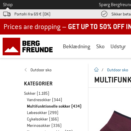
Til
Shop
Spørg Bergfreun
Portofri fra 69 € (DK)
Sikker beta
Up to 50% off now in our summer sale
Beklædning
Sko
Udstyr
Hjemmeside
Outdoor sko
/
Outdoor sko
MULTIFUN
KATEGORIER
Sokker
(1.185)
Vandresokker
(344)
Multifunktionelle sokker
(434)
Løbesokker
(299)
Cykelsokker
(166)
Merinosokker
(336)