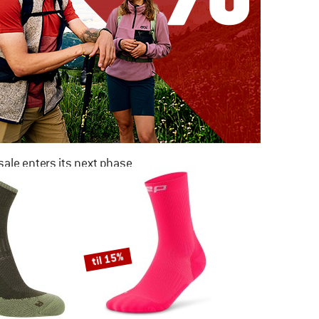
ale enters its next phase
NOW UP TO 50% OFF
TO THE SALE
til 15%