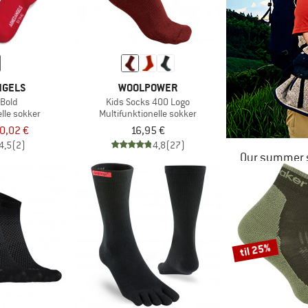
NGELS
WOOLPOWER
Bold
Kids Socks 400 Logo
lle sokker
Multifunktionelle sokker
0,02 €
16,95 €
4,5
(2)
4,8
(27)
Our summer s
til 25%