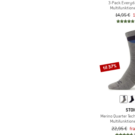
3-Pack Everyd
(3)
Minymo
Multifunktione
(8)
14,95 €
1
Nike
(3)
NNormal
(3)
Northwave
(4)
On
(3)
P.A.C.
(1)
Rapha
til 37%
(10)
Reima
(1)
Revolution
(13)
Rohner
(4)
Salewa
STOI
(7)
Salomon
Merino Quarter Tec
(30)
Smartwool
Multifunktione
22,95 €
fr
(68)
Stance