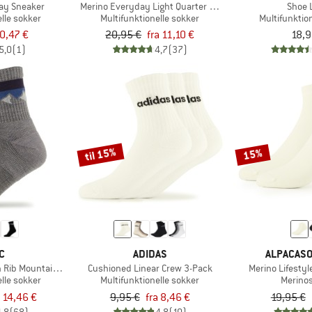
ay Sneaker
Merino Everyday Light Quarter Socks
Shoe 
lle sokker
Multifunktionelle sokker
Multifunktio
0,47 €
20,95 €
fra 11,10 €
18,9
5,0
(1)
4,7
(37)
til 15%
15%
C
ADIDAS
ALPACAS
h Rib Mountains Socks
Cushioned Linear Crew 3-Pack
Merino Lifestyl
lle sokker
Multifunktionelle sokker
Merino
a 14,46 €
9,95 €
fra 8,46 €
19,95 €