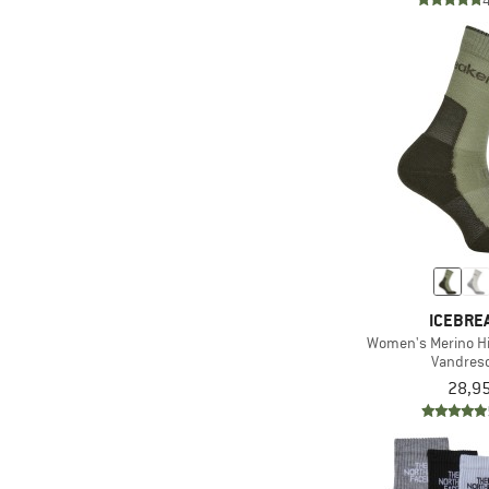
(12)
Sterntaler
(28)
Stoic
(2)
STOX Energy Socks
(1)
Sweet Protection
(9)
The North Face
(4)
Tranquillo
(4)
Trollkids
(8)
UphillSport
(3)
Vans
ICEBRE
(1)
Wave Hawaii
Women's Merino Hi
Vandres
(4)
Woolpower
28,95
(4)
Wrightsock
(1)
X-Socks
(1)
YY Vertical