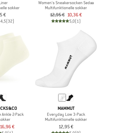
Liner
Women's Sneakersocken Sedaa
nelle sokker
Multifunktionelle sokker
5 €
12,95 €
10,36 €
4,5
(32)
5,0
(1)
OCKS&CO
MAMMUT
e Ankle 2-Pack
Everyday Low 3-Pack
sokker
Multifunktionelle sokker
16,96 €
12,95 €