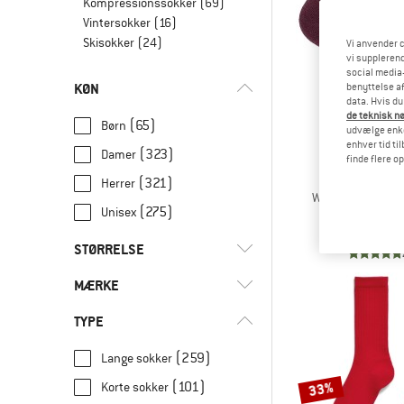
Kompressionssokker
(69)
Vintersokker
(16)
Skisokker
(24)
Vi anvender c
vi supplerend
social media-
KØN
benyttelse af
data. Hvis du
de teknisk nø
(65)
Børn
udvælge enkel
enhver tid ti
(323)
Damer
finde flere o
ICEBRE
(321)
Herrer
Women's Multispo
(275)
Unisex
Multifunktione
23,95
STØRRELSE
MÆRKE
UNI
17
18
19
21
TYPE
22
23
24
25
26
(259)
Lange sokker
27
27,5
28
29
29,5
33%
(101)
Korte sokker
(1)
Aclima
30
31
32
33
34