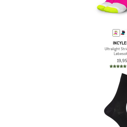
INCYL
Ultralight Str
Løbeso
19,95