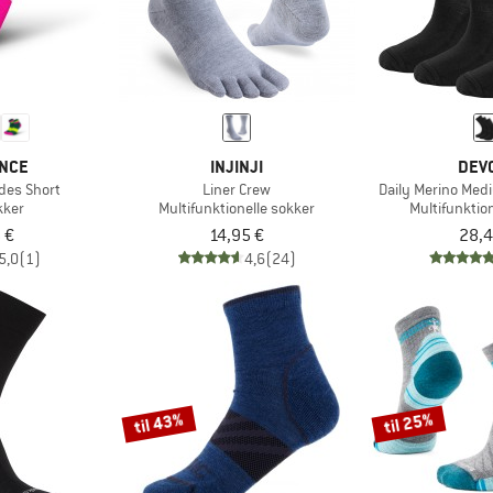
ENCE
INJINJI
DEV
ides Short
Liner Crew
Daily Merino Med
kker
Multifunktionelle sokker
Multifunktio
 €
14,95 €
28,4
5,0
(1)
4,6
(24)
til 43%
til 25%