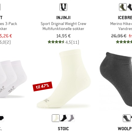
FT
INJINJI
ICEBR
ies 3-Pack
Sport Original Weight Crew
Merino Hike+
kker
Multifunktionelle sokker
Vandre
5,26 €
14,95 €
26,95 €
f
5,0
(2)
4,5
(11)
til 47%
.
STOIC
WOOLP