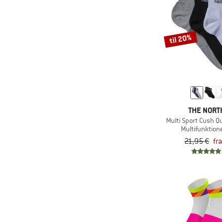
(3)
Zimtstern
til 20%
THE NORT
Multi Sport Cush Q
Multifunktione
21,95 €
fr