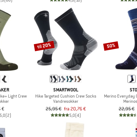
4,8
(68)
4,8
(10)
til 20%
50%
AKER
SMARTWOOL
STO
ke+ Light Crew
Hike Targeted Cushion Crew Socks
Merino Everyday 
okker
Vandresokker
Merino
 €
25,95 €
fra 20,76 €
22,95 €
5,0
(2)
5,0
(4)