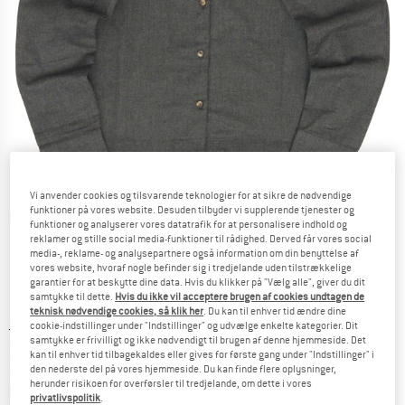
Vi anvender cookies og tilsvarende teknologier for at sikre de nødvendige
funktioner på vores website. Desuden tilbyder vi supplerende tjenester og
Detaljevisning
funktioner og analyserer vores datatrafik for at personalisere indhold og
reklamer og stille social media-funktioner til rådighed. Derved får vores social
media-, reklame- og analysepartnere også information om din benyttelse af
vores website, hvoraf nogle befinder sig i tredjelande uden tilstrækkelige
garantier for at beskytte dine data. Hvis du klikker på "Vælg alle", giver du dit
samtykke til dette.
Hvis du ikke vil acceptere brugen af cookies undtagen de
teknisk nødvendige cookies, så klik her
. Du kan til enhver tid ændre dine
cookie-indstillinger under "Indstillinger" og udvælge enkelte kategorier. Dit
Original pris :
Pris:
89,95
€
samtykke er frivilligt og ikke nødvendigt til brugen af denne hjemmeside. Det
35,98
€
inkl. moms.
kan til enhver tid tilbagekaldes eller gives for første gang under "Indstillinger" i
~
KR
268,97
den nederste del på vores hjemmeside. Du kan finde flere oplysninger,
herunder risikoen for overførsler til tredjelande, om dette i vores
Oplysninger om forsendelsesomkostninge
plus Forsendelsesomkostninger
privatlivspolitik
.