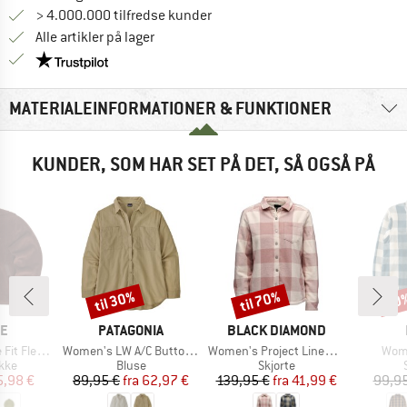
> 4.000.000 tilfredse kunder
Alle artikler på lager
Vi er Trustpilot-certificeret - oplysningerne får du
MATERIALEINFORMATIONER & FUNKTIONER
KUNDER, SOM HAR SET PÅ DET, SÅ OGSÅ PÅ
til 30%
til 70%
60
Rabat
Rabat
Raba
E
MÆRKE
MÆRKE
NE
PATAGONIA
BLACK DIAMOND
Artikel
Artikel
Artik
ece Jacket
Women's LW A/C Buttondown
Women's Project Lined Flannel
Wom
gruppe
Produktgruppe
Produktgruppe
kke
Bluse
Skjorte
is
dsat pris
Pris
Nedsat pris
Pris
Nedsat pris
5,98 €
89,95 €
fra
62,97 €
139,95 €
fra
41,99 €
99,95