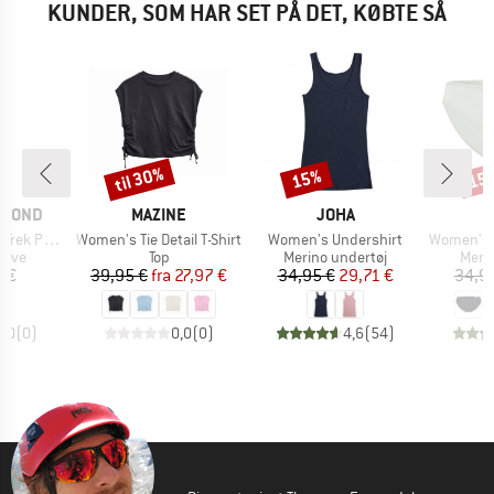
KUNDER, SOM HAR SET PÅ DET, KØBTE SÅ
til 30%
15%
15
Rabat
Rabat
Raba
MÆRKE
MÆRKE
AMOND
MAZINE
JOHA
Artikel
Artikel
Artikel
rek Poles
Women's Tie Detail T-Shirt
Women's Undershirt
Women's Merino
ruppe
Produktgruppe
Produktgruppe
Prod
tave
Top
Merino undertøj
Meri
is
Pris
Nedsat pris
Pris
Nedsat pris
5 €
39,95 €
fra
27,97 €
34,95 €
29,71 €
34,9
0,0
(
0
)
0,0
(
0
)
4,6
(
54
)