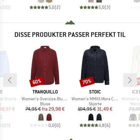
0,0
(
0
)
5,0
(
2
)
5,0
(
3
)
DISSE PRODUKTER PASSER PERFEKT TIL
60%
70%
20
Rabat
Rabat
Raba
E
MÆRKE
MÆRKE
MÆ
NE
TRANQUILLO
STOIC
ICE
Artikel
Artikel
Artikel
el Shorts
Women's Oversize-Bluse aus EcoVero Viskose
Women's MMXX.Mora Cord Shirt
Women's Sire
ktgruppe
Produktgruppe
Produktgruppe
Prod
s
Bluse
Skjorte
Meri
is
dsat pris
Pris
Nedsat pris
Pris
Nedsat pris
38,97 €
74,95 €
fra
29,98 €
104,95 €
31,49 €
79,9
0,0
(
0
)
0,0
(
0
)
4,8
(
6
)