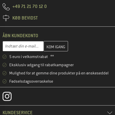
+49 71 21 70 12 0
KØB BEVIDST
ÅBN KUNDEKONTO
Indtast din e-mailadresse her, og opret i næste trin din kundekon
E-mail-adresse
5 euro i velkomstrabat **
Eksklusiv adgang til rabatkampagner
Mulighed for at gemme dine produkter på en ønskeseddel
Fødselsdagsoverraskelse
KUNDESERVICE