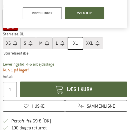
Farve:
Anthracite Melange
INDSTILLINGER
VÆLG ALLE
60%
Størrelse:
XL
XS
S
M
L
XL
XXL
Størrelsestabel
Linket åbnes i en infoboks og indeholder he
Leveringstid: 4-6 arbejdsdage
Kun 1 på lager!
Antal:
LÆG I KURV
HUSKE
SAMMENLIGNE
Find oplysninger om forsendelse her! Åb
Portofri fra 69 € (DK)
Gå til returretten her Åbnes i en infoboks
100 dages returret