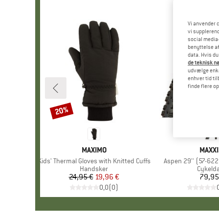
Vi anvender c
vi supplerend
social media-
benyttelse af
data. Hvis du
de teknisk nø
udvælge enkel
enhver tid ti
finde flere o
20%
Rabat
MÆRKE
MAXIMO
MÆRK
MAXXI
Artikel
Kids' Thermal Gloves with Knitted Cuffs
Artikel
Aspen 29'' (57-622
Produktgruppe
Handsker
Produk
Cykeld
24,95 €
Pris
Nedsat pris
19,96 €
79,95
Pr
0,0
(
0
)