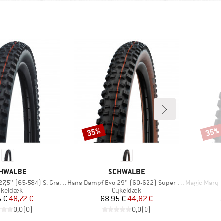
35%
35%
Rabat
Rabat
RKE
MÆRKE
HWALBE
SCHWALBE
Artikel
Artikel
(65-584) S. Gravity FB TLE
Hans Dampf Evo 29'' (60-622) Super Trail TLE
Magic Mary Evo 
oduktgruppe
Produktgruppe
ykeldæk
Cykeldæk
Pris
Nedsat pris
Pris
Nedsat pris
5 €
48,72 €
68,95 €
44,82 €
0,0
(
0
)
0,0
(
0
)