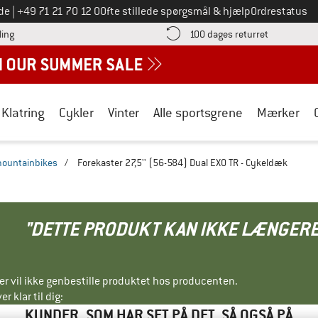
Ring til os på
de
|
+49 71 21 70 12 0
Ofte stillede spørgsmål & hjælp
Ordrestatus
Find betalingsoplysningerne her! Åbnes i en infoboks
Gå til retur
ling
100 dages returret
Klatring
Cykler
Vinter
Alle sportsgrene
Mærker
mountainbikes
/
Forekaster 27,5'' (56-584) Dual EXO TR - Cykeldæk
"DETTE PRODUKT KAN IKKE LÆNGERE
ller vil ikke genbestille produktet hos producenten.
r klar til dig:
KUNDER, SOM HAR SET PÅ DET, SÅ OGSÅ PÅ