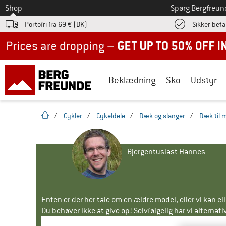
Til
Shop
Spørg Bergfreun
Portofri fra 69 € (DK)
Sikker beta
Up to 50% off now in our summer sale
Beklædning
Sko
Udstyr
Hjemmeside
/
Cykler
/
Cykeldele
/
Dæk og slanger
/
Dæk til 
Bjergentusiast Hannes
Enten er der her tale om en ældre model, eller vi kan e
Du behøver ikke at give op! Selvfølgelig har vi alternative