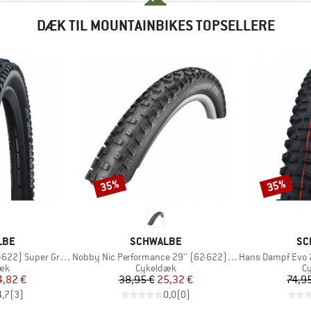
DÆK TIL MOUNTAINBIKES TOPSELLERE
35%
35%
Rabat
Rabat
MÆRKE
MÆ
LBE
SCHWALBE
SC
Artikel
Artikel
Super Ground FB TLE
Nobby Nic Performance 29'' (62-622) Folding
Hans Dampf Evo 27,5'' 
tgruppe
Produktgruppe
Pr
æk
Cykeldæk
C
is
dsat pris
Pris
Nedsat pris
4,82 €
38,95 €
25,32 €
74,9
4,7
(
3
)
0,0
(
0
)