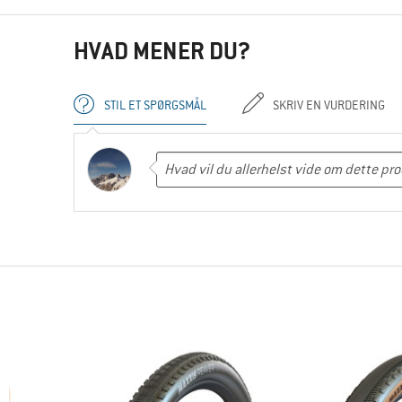
HVAD MENER DU?
STIL ET SPØRGSMÅL
SKRIV EN VURDERING