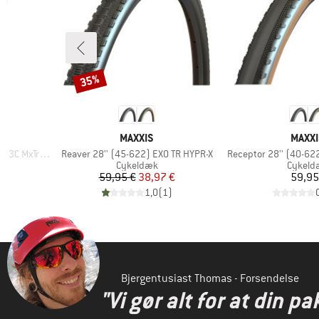
35%
Rabat
MÆRKE
MÆRK
MAXXIS
MAXXI
Artikel
Artikel
xTrra EXO TR
Reaver 28'' (45-622) EXO TR HYPR-X
Receptor 28'' (40-62
pe
Produktgruppe
Produk
Cykeldæk
Cykeld
 pris
Pris
Nedsat pris
Pr
€
59,95 €
38,97 €
59,95
)
1,0
(
1
)
Bjergentusiast Thomas - Forsendelse
"Vi gør alt for at din pa