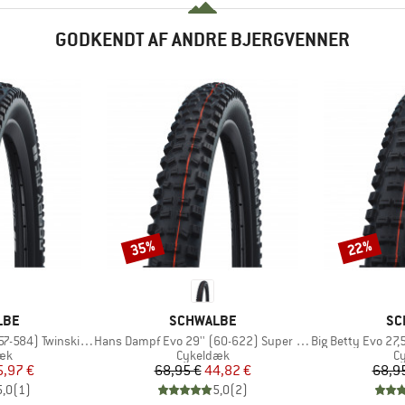
GODKENDT AF ANDRE BJERGVENNER
35%
22%
Rabat
Rabat
MÆRKE
MÆ
LBE
SCHWALBE
SC
Artikel
Artikel
84) Twinskin FB TLR
Hans Dampf Evo 29'' (60-622) Super Trail FB TLE
Big Betty Evo 27,5'' 
tgruppe
Produktgruppe
Pr
æk
Cykeldæk
C
is
dsat pris
Pris
Nedsat pris
5,97 €
68,95 €
44,82 €
68,9
5,0
(
1
)
5,0
(
2
)