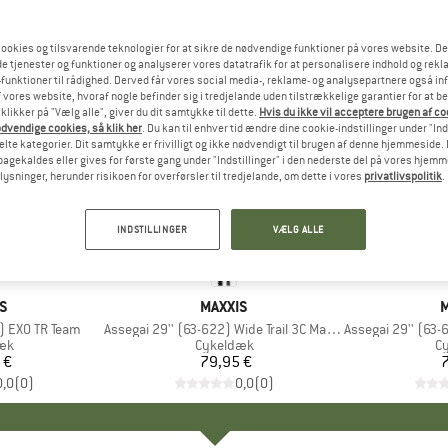
ookies og tilsvarende teknologier for at sikre de nødvendige funktioner på vores website. D
e tjenester og funktioner og analyserer vores datatrafik for at personalisere indhold og rekla
funktioner til rådighed. Derved får vores social media-, reklame- og analysepartnere også in
 vores website, hvoraf nogle befinder sig i tredjelande uden tilstrækkelige garantier for at b
 klikker på "Vælg alle", giver du dit samtykke til dette.
Hvis du ikke vil acceptere brugen af c
dvendige cookies, så klik her
. Du kan til enhver tid ændre dine cookie-indstillinger under "Ind
te kategorier. Dit samtykke er frivilligt og ikke nødvendigt til brugen af denne hjemmeside. D
lbagekaldes eller gives for første gang under "Indstillinger" i den nederste del på vores hjem
plysninger, herunder risikoen for overførsler til tredjelande, om dette i vores
privatlivspolitik
.
INDSTILLINGER
VÆLG ALLE
E
S
MÆRKE
MAXXIS
M
) EXO TR Team
Artikel
Assegai 29'' (63-622) Wide Trail 3C MaxxGrip DH TR
Artikel
Assegai 29'' (63-622
tgruppe
æk
Produktgruppe
Cykeldæk
P
C
 €
is
79,95 €
Pris
7
0,0
(
0
)
0,0
(
0
)