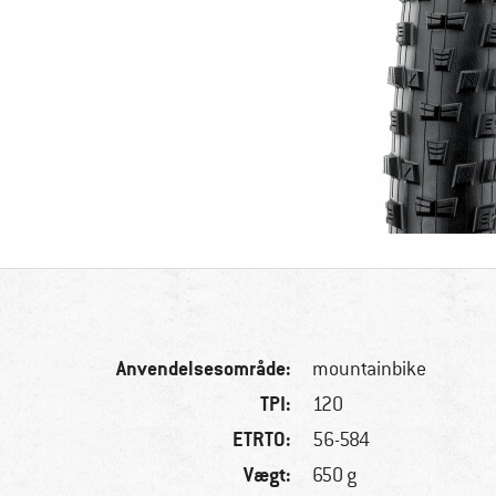
Anvendelsesområde:
mountainbike
TPI:
120
ETRTO:
56-584
Vægt:
650 g