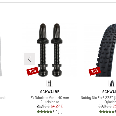
35%
35%
Rabat
Rabat
MÆRKE
MÆRKE
SCHWALBE
SCHWA
Artikel
Artikel
eanie
SV Tubeless Ventil 40 mm
Nobby Nic Perf. 27,5'' (57-5
ppe
Produktgruppe
Produk
Cykelslange
Cykeld
 pris
Pris
Nedsat pris
Pr
Ne
€
21,95 €
14,27 €
39,95 €
2
)
5,0
(
1
)