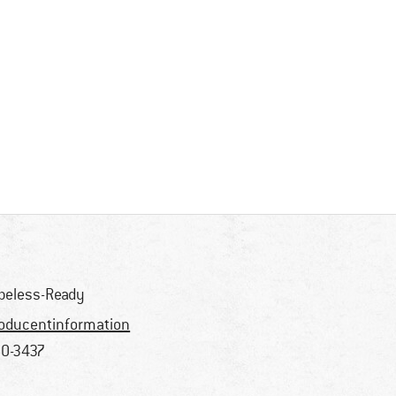
beless-Ready
oducentinformation
0-3437