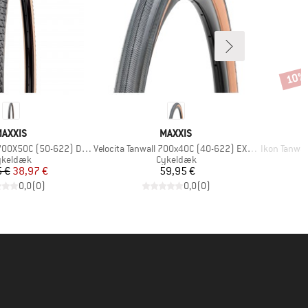
10%
Rabat
MÆRKE
MÆRKE
AXXIS
MAXXIS
Artikel
Artikel
50C (50-622) Dual EXO TR
Velocita Tanwall 700x40C (40-622) EXO TR
Ikon Tanwal
oduktgruppe
Produktgruppe
ykeldæk
Cykeldæk
Pris
Nedsat pris
Pris
 €
38,97 €
59,95 €
0,0
(
0
)
0,0
(
0
)