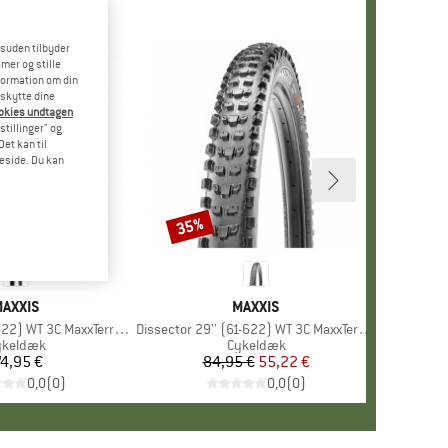
esuden tilbyder
mer og stille
formation om din
eskytte dine
ookies undtagen
stillinger" og
et kan til
meside. Du kan
35%
Rabat
MÆRKE
AXXIS
MÆRKE
MAXXIS
) WT 3C MaxxTerra EXO TR
Artikel
Dissector 29'' (61-622) WT 3C MaxxTerra DD TR
roduktgruppe
ykeldæk
Produktgruppe
Cykeldæk
4,95 €
Pris
84,95 €
Pris
Nedsat pris
55,22 €
0,0
(
0
)
0,0
(
0
)