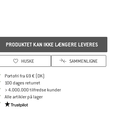
PRODUKTET KAN IKKE LÆNGERE LEVERES
HUSKE
SAMMENLIGNE
Find oplysninger om forsendelse her! Åbnes
Portofri fra 69 € (DK)
Gå til returretten her Åbnes i en infoboks
100 dages returret
> 4.000.000 tilfredse kunder
Alle artikler på lager
Vi er Trustpilot-certificeret - oplysningerne får du her