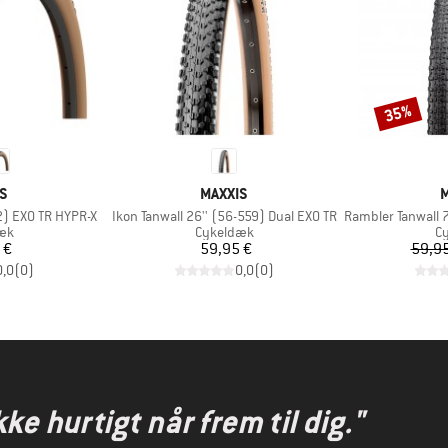
35%
Rabat
E
MÆRKE
S
MAXXIS
M
Artikel
Artikel
2) EXO TR HYPR-X
Ikon Tanwall 26'' (56-559) Dual EXO TR
Rambler Tanwall 700X
tgruppe
Produktgruppe
Pr
æk
Cykeldæk
C
is
Pris
 €
59,95 €
59,95
0,0
(
0
)
0,0
(
0
)
kke hurtigt når frem til dig."