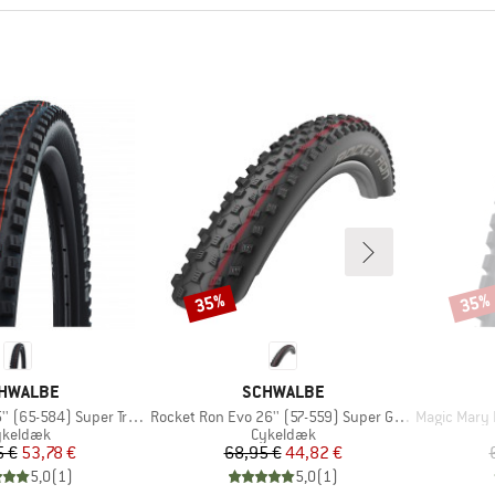
35%
35%
Rabat
Rabat
RKE
MÆRKE
HWALBE
SCHWALBE
Artikel
Artikel
(65-584) Super Trail TLE
Rocket Ron Evo 26'' (57-559) Super Ground TLE
Magic Mary Evo
oduktgruppe
Produktgruppe
ykeldæk
Cykeldæk
Pris
Nedsat pris
Pris
Nedsat pris
5 €
53,78 €
68,95 €
44,82 €
5,0
(
1
)
5,0
(
1
)