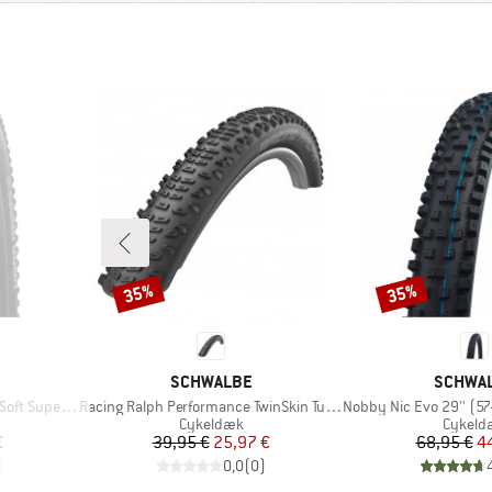
35%
35%
Rabat
Rabat
MÆRKE
MÆRKE
SCHWALBE
SCHWA
Artikel
Artikel
(60-584) TLE E-25
Racing Ralph Performance TwinSkin Tubeless 29x2,25
Nobby Nic Evo 29'' (57-622) 
pe
Produktgruppe
Produk
Cykeldæk
Cykeld
 pris
Pris
Nedsat pris
Pr
Ne
€
39,95 €
25,97 €
68,95 €
4
)
0,0
(
0
)