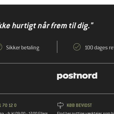
kke hurtigt når frem til dig."
Sikker betaling
100 dages re
1 70 12 0
KØB BEVIDST
ma. - fr. kl 09:00 - 17:00 Ellers
Find her nyttige værktøjer, som h