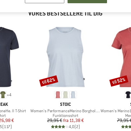
VORES BESTSELLERE TIL DIG
til 62%
til 52%
Rabat
Rabat
+
4
MÆRKE
PEAK
STOIC
Artikel
Artikel
eHe. II T-Shirt
Women's PerformanceMerino BorgholmSt. Tank
Women's Merino155 Laho
gruppe
Produktgruppe
Pro
hirt
Funktionsshirt
Mer
is
dsat pris
Pris
Nedsat pris
26,98 €
29,95 €
fra
11,38 €
79,95 
,5
(
117
)
4,0
(
2
)