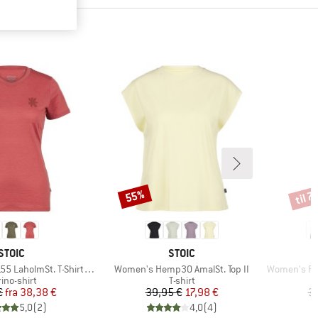
til 
55%
Rabat
Rabat
MÆRKE
MÆRKE
STOIC
STOIC
Artikel
Artikel
lmSt. T-Shirt Daisy Flower
Women's Hemp30 AmalSt. Top II
Women's Perf
duktgruppe
Produktgruppe
ino-shirt
T-shirt
Pris
Nedsat pris
Pris
Nedsat pris
€
fra
38,38 €
39,95 €
17,98 €
3
5,0
(
2
)
4,0
(
4
)