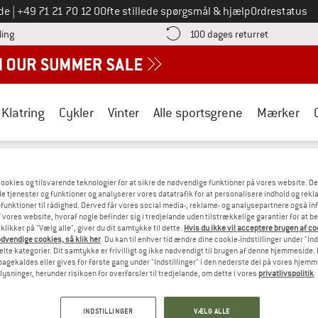
Ring til os på
de
|
+49 71 21 70 12 0
Ofte stillede spørgsmål & hjælp
Ordrestatus
Find betalingsoplysningerne her! Åbnes i en infoboks
Gå til retur
ling
100 dages returret
Klatring
Cykler
Vinter
Alle sportsgrene
Mærker
ild Country
/
Outdoor beklædning
/
Shirts, skjorter & longsleeves
ookies og tilsvarende teknologier for at sikre de nødvendige funktioner på vores website. D
TRY SHIRTS, SKJORTER & LONGSLEEVES
e tjenester og funktioner og analyserer vores datatrafik for at personalisere indhold og rekla
funktioner til rådighed. Derved får vores social media-, reklame- og analysepartnere også in
 vores website, hvoraf nogle befinder sig i tredjelande uden tilstrækkelige garantier for at b
 klikker på "Vælg alle", giver du dit samtykke til dette.
Hvis du ikke vil acceptere brugen af c
LT HAR VI INGEN PRODUKTER FRA WILD 
dvendige cookies, så klik her
. Du kan til enhver tid ændre dine cookie-indstillinger under "Ind
te kategorier. Dit samtykke er frivilligt og ikke nødvendigt til brugen af denne hjemmeside. D
 har gode alternativer. For at du kan finde dem hurtigst muligt, kan 
lbagekaldes eller gives for første gang under "Indstillinger" i den nederste del på vores hjem
plysninger, herunder risikoen for overførsler til tredjelande, om dette i vores
privatlivspolitik
.
» Gå tilbage til foregående side
og prøv med færre 
INDSTILLINGER
VÆLG ALLE