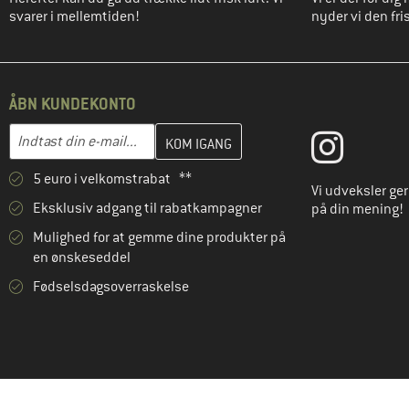
svarer i mellemtiden!
nyder vi den fris
ÅBN KUNDEKONTO
Indtast din e-mailadresse her, og opret i næste trin din kundekon
E-mail-adresse
5 euro i velkomstrabat **
Vi udveksler ge
Eksklusiv adgang til rabatkampagner
på din mening!
Mulighed for at gemme dine produkter på
en ønskeseddel
Fødselsdagsoverraskelse