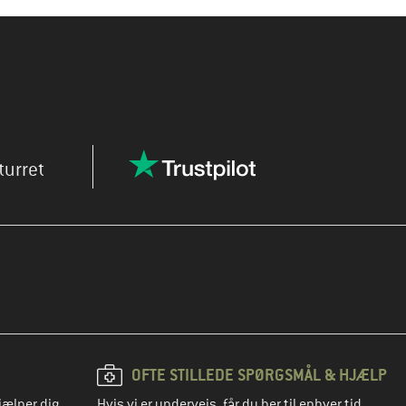
turret
OFTE STILLEDE SPØRGSMÅL & HJÆLP
jælper dig
Hvis vi er undervejs, får du her til enhver tid