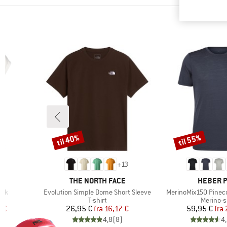
til 40%
til 55%
Rabat
Rabat
+
13
MÆRKE
MÆRKE
E
THE NORTH FACE
HEBER 
Artikel
Artikel
ank
Evolution Simple Dome Short Sleeve
MerinoMix150 Pinecon
uppe
Produktgruppe
Produkt
T-shirt
Merino-s
 pris
Pris
Nedsat pris
Pr
Ne
7 €
26,95 €
fra
16,17 €
59,95 €
fra
)
4,8
(
8
)
4