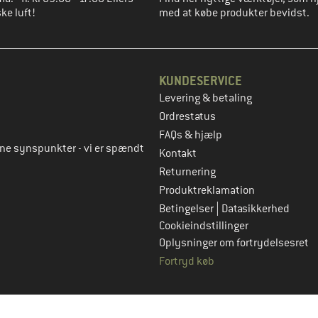
ke luft!
med at købe produkter bevidst.
KUNDESERVICE
Levering & betaling
to
Ordrestatus
FAQs & hjælp
rne synspunkter - vi er spændt
Kontakt
Returnering
Produktreklamation
|
Betingelser
Datasikkerhed
Cookieindstillinger
Oplysninger om fortrydelsesret
Fortryd køb