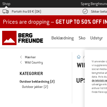
Til
Shop
Spørg Bergfreun
Portofri fra 69 € (DK)
Sikker beta
Up to 50% off now in our summer sale
Beklædning
Sko
Udstyr
Hjemmeside
Mærker
/
Mærker
/
W
Vi anvender c
Wild Country
WILD COUN
vi supplerend
social media-
KATEGORIER
benyttelse af
data. Hvis du
UPS! AKTUE
de teknisk nø
Outdoor beklædning
(2)
udvælge enkel
Outdoor jakker
(2)
...men vi
enhver tid ti
finde flere o