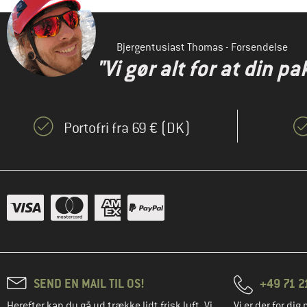
Bjergentusiast Thomas - Forsendelse
"Vi gør alt for at din pa
Portofri fra 69 € (DK)
SEND EN MAIL TIL OS!
+49 71 2
Herefter kan du gå ud trække lidt frisk luft. Vi
Vi er der for dig 