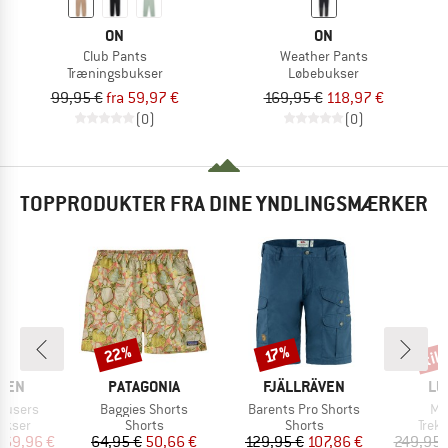
ON
ON
Club Pants
Weather Pants
Træningsbukser
Løbebukser
99,95 €
fra 59,97 €
169,95 €
118,97 €
(0)
(0)
TOPPRODUKTER FRA DINE YNDLINGSMÆRKER
til
22%
Rabat
Rabat
Raba
17%
MÆRKE
MÆRKE
MÆ
ÄVEN
PATAGONIA
FJÄLLRÄVEN
LU
Artikel
Artikel
Art
rousers
Baggies Shorts
Barents Pro Shorts
Ma
uppe
Produktgruppe
Produktgruppe
Prod
ukser
Shorts
Shorts
Trek
is
dsat pris
Pris
Nedsat pris
Pris
Nedsat pris
169,96 €
64,95 €
50,66 €
129,95 €
107,86 €
249,95 