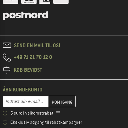
SEND EN MAIL TIL OS!
+49 71 21 70 12 0
KØB BEVIDST
ÅBN KUNDEKONTO
Indtast din e-mailadresse her, og opret i næste trin din kundekon
Indtast din e-mail...
5 euro i velkomstrabat **
Eksklusiv adgang til rabatkampagner