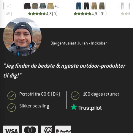
+
3
+
1
,7
(
149
)
4,8
(
9
)
4,9
(
101
)
Bjergentusiast Julian - Indkøber
"Jeg finder de bedste & nyeste outdoor-produkter
til dig!"
Portofri fra 69 € (DK)
100 dages returret
Sikker betaling