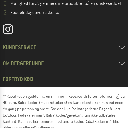
Mulighed for at gemme dine produkter på en ønskeseddel
Fødselsdagsoverraskelse
KUNDESERVICE
OM BERGFREUNDE
FORTRYD KØB
**Rabatkoden gælder fra en minimum købsværdi (efter returnering) på
40 euro. Rabatkoder ifm. oprettelse af en kundekonto kan kun indløses
én gang pr. person og ordre. Gælder ikke for kategorierne Bøger & kort,
Outdoor, Fødevarer samt Rabatkoder/gavekort. Kan ikke udbetales
kontant. Kan ikke kombineres med andre koder. Rabatkoden må ikke
videregives eller offentliggøres.