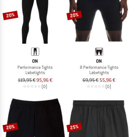
20%
20%
ON
ON
Performance Tights
8 Performance Tights
Løbetights
Løbetights
119,95 €
95,96 €
69,95 €
55,96 €
(0)
(0)
20%
25%