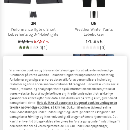
ON
ON
Performance Hybrid Short
Weather Winter Pants
Løbeshorts og 3/4-løbetights
Løbebukser
89,95 €
62,97 €
170,95 €
3,0
(1)
(0)
Vi anvender cookies og tilsvarende teknologier for at sikre de nødvendige
funktioner på vores website. Desuden tilbyder vi supplerende tjenester og
funktioner og analyserer vores datatrafik for at personalisere indhold og
til 25%
reklamer og stille social media-funktioner til rådighed. Derved får vores social
media-, reklame- og analysepartnere også information om din benyttelse af
vores website, hvoraf nogle befinder sig i tredjelande uden tilstrækkelige
garantier for at beskytte dine data. Hvis du klikker på "Vælg alle", giver du dit
samtykke til dette.
Hvis du ikke vil acceptere brugen af cookies undtagen de
teknisk nødvendige cookies, så klik her
. Du kan til enhver tid ændre dine
cookie-indstillinger under "Indstillinger" og udvælge enkelte kategorier. Dit
samtykke er frivilligt og ikke nødvendigt til brugen af denne hjemmeside. Det
kan til enhver tid tilbagekaldes eller gives for første gang under "Indstillinger" i
den nederste del på vores hjemmeside. Du kan finde flere oplysninger,
ON
ON