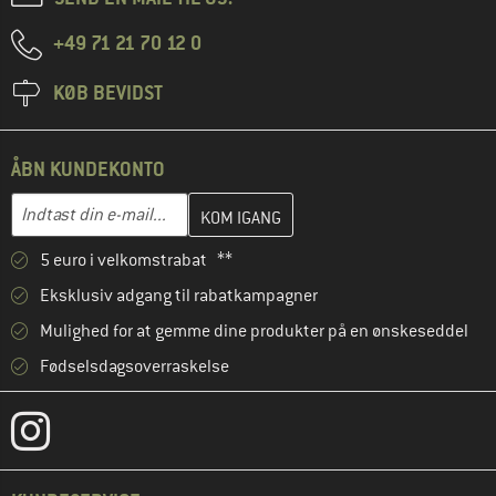
+49 71 21 70 12 0
KØB BEVIDST
ÅBN KUNDEKONTO
Indtast din e-mailadresse her, og opret i næste trin din kundekon
E-mail-adresse
5 euro i velkomstrabat **
Eksklusiv adgang til rabatkampagner
Mulighed for at gemme dine produkter på en ønskeseddel
Fødselsdagsoverraskelse