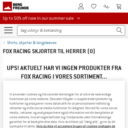
Til kundekontoen
Til 
Til huskesedlen.
Til produk
Up to 50% off now in our summer sale
Up to 50% off now in our summer sale »
Shirts, skjorter & longsleeves
FOX RACING SKJORTER TIL HERRER
(0)
UPS! AKTUELT HAR VI INGEN PRODUKTER FRA
FOX RACING I VORES SORTIMENT...
...men vi har gode alternativer. For at du kan finde dem
hurtigst muligt, kan du gøre brug af en af følgende
Vi anvender cookies og tilsvarende teknologier for at sikre de nødvendige
muligheder:
funktioner på vores website. Desuden tilbyder vi supplerende tjenester og
funktioner og analyserer vores datatrafik for at personalisere indhold og
» Gå tilbage til foregående side
og prøv med færre
reklamer og stille social media-funktioner til rådighed. Derved får vores social
media-, reklame- og analysepartnere også information om din benyttelse af
filterværdier.
vores website, hvoraf nogle befinder sig i tredjelande uden tilstrækkelige
garantier for at beskytte dine data. Hvis du klikker på "Vælg alle", giver du dit
samtykke til dette.
Hvis du ikke vil acceptere brugen af cookies undtagen de