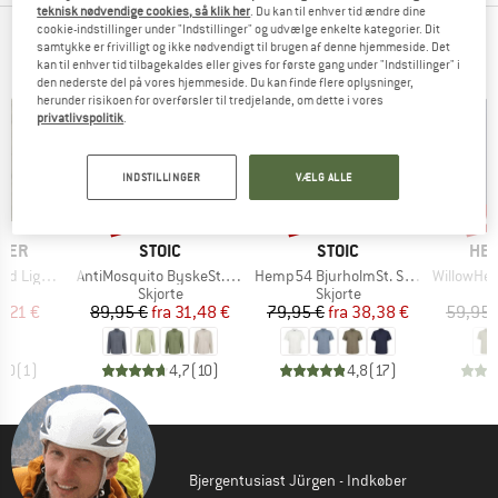
teknisk nødvendige cookies, så klik her
. Du kan til enhver tid ændre dine
cookie-indstillinger under "Indstillinger" og udvælge enkelte kategorier. Dit
TOPPRODUKTER FRA DINE YNDLINGSMÆRKER
samtykke er frivilligt og ikke nødvendigt til brugen af denne hjemmeside. Det
kan til enhver tid tilbagekaldes eller gives for første gang under "Indstillinger" i
den nederste del på vores hjemmeside. Du kan finde flere oplysninger,
herunder risikoen for overførsler til tredjelande, om dette i vores
privatlivspolitik
.
INDSTILLINGER
VÆLG ALLE
til 65%
til 52%
til
Rabat
Rabat
Raba
MÆRKE
MÆRKE
MÆ
GER
STOIC
STOIC
HEB
Artikel
Artikel
Artikel
ht Shirt
AntiMosquito ByskeSt. Shirt L/S
Hemp54 BjurholmSt. S/S Shirt
WillowHe. Tr
ktgruppe
Produktgruppe
Produktgruppe
e
Skjorte
Skjorte
is
dsat pris
Pris
Nedsat pris
Pris
Nedsat pris
,21 €
89,95 €
fra
31,48 €
79,95 €
fra
38,38 €
59,95 
4,0
(
1
)
4,7
(
10
)
4,8
(
17
)
Bjergentusiast Jürgen - Indkøber