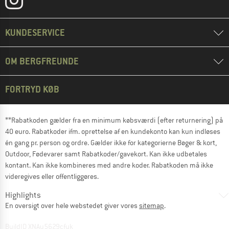
KUNDESERVICE
OM BERGFREUNDE
FORTRYD KØB
**Rabatkoden gælder fra en minimum købsværdi (efter returnering) på
40 euro. Rabatkoder ifm. oprettelse af en kundekonto kan kun indløses
én gang pr. person og ordre. Gælder ikke for kategorierne Bøger & kort,
Outdoor, Fødevarer samt Rabatkoder/gavekort. Kan ikke udbetales
kontant. Kan ikke kombineres med andre koder. Rabatkoden må ikke
videregives eller offentliggøres.
Highlights
En oversigt over hele webstedet giver vores
sitemap
.
BuildID XNAu5629cfyk