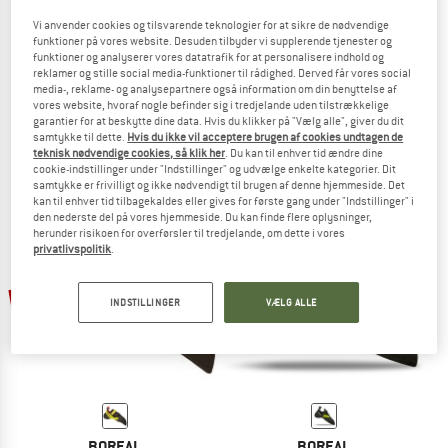
Vi anvender cookies og tilsvarende teknologier for at sikre de nødvendige
funktioner på vores website. Desuden tilbyder vi supplerende tjenester og
funktioner og analyserer vores datatrafik for at personalisere indhold og
reklamer og stille social media-funktioner til rådighed. Derved får vores social
BOREAL
BOREAL
media-, reklame- og analysepartnere også information om din benyttelse af
Crux
Ninja
vores website, hvoraf nogle befinder sig i tredjelande uden tilstrækkelige
Klatresko
Klatresko
garantier for at beskytte dine data. Hvis du klikker på "Vælg alle", giver du dit
samtykke til dette.
Hvis du ikke vil acceptere brugen af cookies undtagen de
144,95 €
fra 123,21 €
119,95 €
83,97 €
teknisk nødvendige cookies, så klik her
. Du kan til enhver tid ændre dine
4,7
(12)
4,3
(6)
cookie-indstillinger under "Indstillinger" og udvælge enkelte kategorier. Dit
samtykke er frivilligt og ikke nødvendigt til brugen af denne hjemmeside. Det
kan til enhver tid tilbagekaldes eller gives for første gang under "Indstillinger" i
den nederste del på vores hjemmeside. Du kan finde flere oplysninger,
herunder risikoen for overførsler til tredjelande, om dette i vores
privatlivspolitik
.
til 15%
35%
INDSTILLINGER
VÆLG ALLE
BOREAL
BOREAL