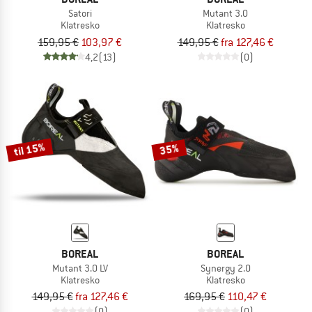
Satori
Mutant 3.0
Klatresko
Klatresko
159,95 €
103,97 €
149,95 €
fra 127,46 €
4,2
(13)
(0)
til 15%
35%
BOREAL
BOREAL
Mutant 3.0 LV
Synergy 2.0
Klatresko
Klatresko
149,95 €
fra 127,46 €
169,95 €
110,47 €
(0)
(0)