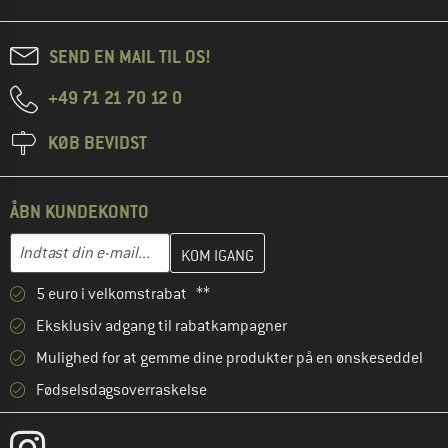
SEND EN MAIL TIL OS!
+49 71 21 70 12 0
KØB BEVIDST
ÅBN KUNDEKONTO
Indtast din e-mailadresse her, og opret i næste trin din kundekon
E-mail-adresse
5 euro i velkomstrabat **
Eksklusiv adgang til rabatkampagner
Mulighed for at gemme dine produkter på en ønskeseddel
Fødselsdagsoverraskelse