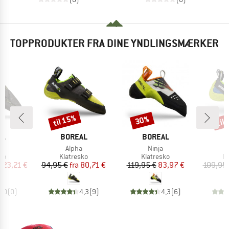
TOPPRODUKTER FRA DINE YNDLINGSMÆRKER
til 15%
til
30%
Rabat
Rabat
Raba
E
MÆRKE
MÆRKE
M
AL
BOREAL
BOREAL
B
el
Artikel
Artikel
Alpha
Ninja
tgruppe
Produktgruppe
Produktgruppe
P
ko
Klatresko
Klatresko
K
is
dsat pris
Pris
Nedsat pris
Pris
Nedsat pris
123,21 €
94,95 €
fra
80,71 €
119,95 €
83,97 €
109,95
0,0
(
0
)
4,3
(
9
)
4,3
(
6
)