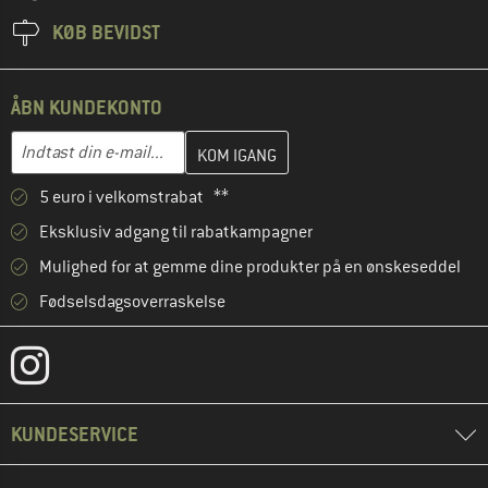
KØB BEVIDST
ÅBN KUNDEKONTO
Indtast din e-mailadresse her, og opret i næste trin din kundekon
E-mail-adresse
5 euro i velkomstrabat **
Eksklusiv adgang til rabatkampagner
Mulighed for at gemme dine produkter på en ønskeseddel
Fødselsdagsoverraskelse
KUNDESERVICE