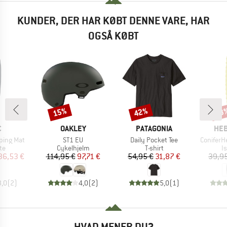
KUNDER, DER HAR KØBT DENNE VARE, HAR
OGSÅ KØBT
15%
42%
33
Rabat
Rabat
Raba
KE
MÆRKE
MÆRKE
MÆ
C
OAKLEY
PATAGONIA
HEB
Artikel
Artikel
Artikel
ping Mat
ST1 EU
Daily Pocket Tee
ConiferH
tgruppe
Produktgruppe
Produktgruppe
P
te
Cykelhjelm
T-shirt
I
is
dsat pris
Pris
Nedsat pris
Pris
Nedsat pris
36,53 €
114,95 €
97,71 €
54,95 €
31,87 €
39,9
3,0
(
2
)
4,0
(
2
)
5,0
(
1
)
HVAD MENER DU?