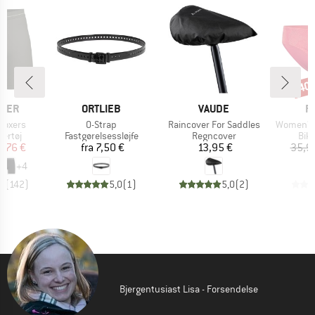
40
Raba
MÆRKE
MÆRKE
M
AKER
ORTLIEB
VAUDE
R
Artikel
Artikel
Artikel
Boxers
O-Strap
Raincover For Saddles
Women's 
uppe
Produktgruppe
Produktgruppe
Pro
ertøj
Fastgørelsessløjfe
Regncover
Biki
is
dsat pris
Pris
Pris
6,76 €
fra
7,50 €
13,95 €
35,9
+
4
,7
(
142
)
5,0
(
1
)
5,0
(
2
)
Bjergentusiast Lisa - Forsendelse