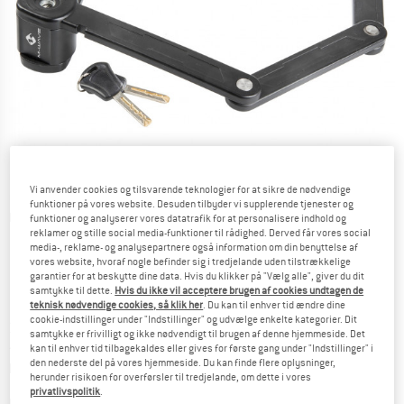
Vi anvender cookies og tilsvarende teknologier for at sikre de nødvendige
funktioner på vores website. Desuden tilbyder vi supplerende tjenester og
Detaljevisning
funktioner og analyserer vores datatrafik for at personalisere indhold og
reklamer og stille social media-funktioner til rådighed. Derved får vores social
media-, reklame- og analysepartnere også information om din benyttelse af
vores website, hvoraf nogle befinder sig i tredjelande uden tilstrækkelige
garantier for at beskytte dine data. Hvis du klikker på "Vælg alle", giver du dit
samtykke til dette.
Hvis du ikke vil acceptere brugen af cookies undtagen de
teknisk nødvendige cookies, så klik her
. Du kan til enhver tid ændre dine
cookie-indstillinger under "Indstillinger" og udvælge enkelte kategorier. Dit
Pris:
34,95
€
inkl. moms.
samtykke er frivilligt og ikke nødvendigt til brugen af denne hjemmeside. Det
~
KR
261,27
kan til enhver tid tilbagekaldes eller gives for første gang under "Indstillinger" i
den nederste del på vores hjemmeside. Du kan finde flere oplysninger,
Oplysninger om forsendelsesomkostninge
plus Forsendelsesomkostninger
herunder risikoen for overførsler til tredjelande, om dette i vores
privatlivspolitik
.
Farve:
Black