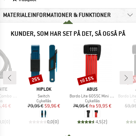
MATERIALEINFORMATIONER & FUNKTIONER
KUNDER, SOM HAR SET PÅ DET, SÅ OGSÅ PÅ
til 15%
25%
15
Rabat
Rabat
Raba
MÆRKE
MÆRKE
NITE
HIPLOK
ABUS
Artikel
Artikel
Artikel
mbo Cable
Switch
Bordo Lite 6055C Mini Combo
Bordo Lit
ktgruppe
Produktgruppe
Produktgruppe
P
ås
Cykellås
Cykellås
C
is
dsat pris
Pris
Nedsat pris
Pris
Nedsat pris
,46 €
79,95 €
59,96 €
74,95 €
fra
59,95 €
59,95
0,0
(
0
)
0,0
(
0
)
4,5
(
2
)