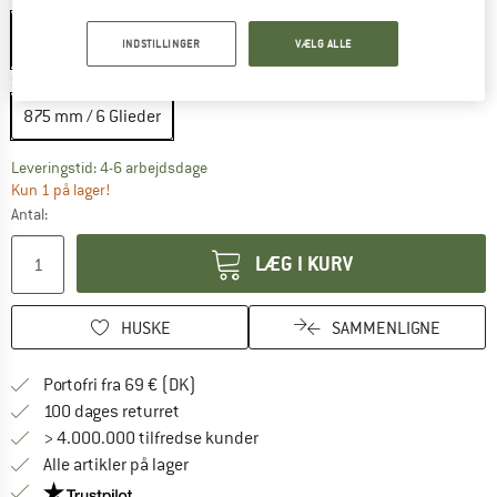
INDSTILLINGER
VÆLG ALLE
Størrelse:
875 mm / 6 Glieder
875 mm / 6 Glieder
Linket åbnes i en infoboks og indeholder he
Leveringstid: 4-6 arbejdsdage
Kun 1 på lager!
Antal:
LÆG I KURV
HUSKE
SAMMENLIGNE
Find oplysninger om forsendelse her! Åb
Portofri fra 69 € (DK)
Gå til returretten her Åbnes i en infoboks
100 dages returret
> 4.000.000 tilfredse kunder
Alle artikler på lager
Vi er Trustpilot-certificeret - oplysningerne får du