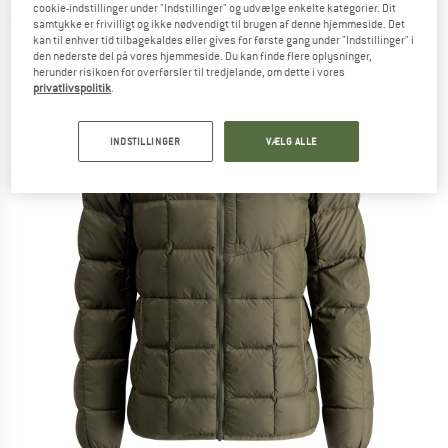
cookie-indstillinger under "Indstillinger" og udvælge enkelte kategorier. Dit
(0)
samtykke er frivilligt og ikke nødvendigt til brugen af denne hjemmeside. Det
kan til enhver tid tilbagekaldes eller gives for første gang under "Indstillinger" i
den nederste del på vores hjemmeside. Du kan finde flere oplysninger,
herunder risikoen for overførsler til tredjelande, om dette i vores
privatlivspolitik
.
INDSTILLINGER
VÆLG ALLE