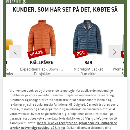
klar til dig:
KUNDER, SOM HAR SET PÅ DET, KØBTE SÅ
til 40%
25%
65
Rabat
Rabat
Raba
ÄVEN
MÆRKE
FJÄLLRÄVEN
MÆRKE
RAB
MÆ
HEB
d Wax
Artikel
Expedition Pack Down Jacket
Artikel
Microlight Jacket
Artikel
Women's SmoegenHe.
ppe
ngsvoks
Produktgruppe
Dunjakke
Produktgruppe
Dunjakke
Prod
Synt
is
dsat pris
46 €
329,95 €
fra
Pris
Nedsat pris
197,97 €
199,95 €
Pris
Nedsat pris
149,96 €
119,9
Vi anvender cookies og tilsvarende teknologier for at sikre de nødvendige
,7
(
61
)
5,0
(
3
)
4,5
(
25
)
funktioner på vores website. Desuden tilbyder vi supplerende tjenester og
funktioner og analyserer vores datatrafik for at personalisere indhold og
reklamer og stille social media-funktioner til rådighed. Derved får vores social
media-, reklame- og analysepartnere også information om din benyttelse af
vores website, hvoraf nogle befinder sig i tredjelande uden tilstrækkelige
garantier for at beskytte dine data. Hvis du klikker på "Vælg alle", giver du dit
samtykke til dette.
Hvis du ikke vil acceptere brugen af cookies undtagen de
LUNDHAGS
-
Tived Down Jacket - Dunjakke
teknisk nødvendige cookies, så klik her
. Du kan til enhver tid ændre dine