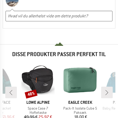
DISSE PRODUKTER PASSER PERFEKT TIL
48%
Rabat
MÆRKE
MÆRKE
MÆ
 FACE
LOWE ALPINE
EAGLE CREEK
PA
Artikel
Artikel
Artikel
 Jacket
Space Case 7
Pack-It Isolate Cube S
Baby Reversible
tgruppe
Produktgruppe
Produktgruppe
P
ke
Hoftetaske
Paksæk
D
is
dsat pris
Pris
Nedsat pris
Pris
263,96 €
49,95 €
25,97 €
18,00 €
1