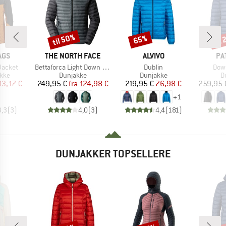
til 50%
til
65%
Rabat
Rabat
Raba
MÆRKE
MÆRKE
MÆ
AGS
THE NORTH FACE
ALVIVO
PA
Artikel
Artikel
Artik
Jacket
Bettaforca Light Down Jacket
Dublin
Dow
gruppe
Produktgruppe
Produktgruppe
P
akke
Dunjakke
Dunjakke
D
is
dsat pris
Pris
Nedsat pris
Pris
Nedsat pris
13,17 €
249,95 €
fra
124,98 €
219,95 €
76,98 €
259,95 
+
1
3,3
(
3
)
4,0
(
3
)
4,4
(
181
)
DUNJAKKER TOPSELLERE