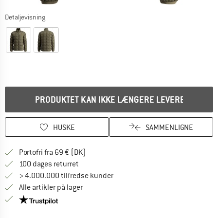
Detaljevisning
PRODUKTET KAN IKKE LÆNGERE LEVERES
HUSKE
SAMMENLIGNE
Find oplysninger om forsendelse her! Åb
Portofri fra 69 € (DK)
Gå til returretten her Åbnes i en infoboks
100 dages returret
> 4.000.000 tilfredse kunder
Alle artikler på lager
Vi er Trustpilot-certificeret - oplysningerne får du