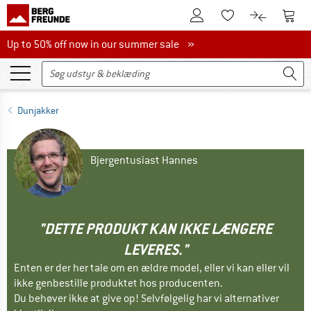
Til kundekontoen
Til 
Til huskesedlen.
Til produk
Up to 50% off now in our summer sale
Up to 50% off now in our summer sale »
Dunjakker
Bjergentusiast Hannes
"DETTE PRODUKT KAN IKKE LÆNGERE
LEVERES."
Enten er der her tale om en ældre model, eller vi kan eller vil
ikke genbestille produktet hos producenten.
Du behøver ikke at give op! Selvfølgelig har vi alternativer