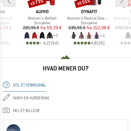
til 73%
til 55%
til
Rabat
Rabat
Raba
MÆRKE
MÆRKE
RAA
ALVIVO
DYNAFIT
Artikel
Artikel
Artikel
mal Anorak
Women's Belfast
Women's Radical Down Hood Jacket
Women's PerformanceDo
uppe
Produktgruppe
Produktgruppe
P
atere
Dunjakke
Dunjakke
D
is
dsat pris
Pris
Nedsat pris
Pris
Nedsat pris
1,58 €
219,95 €
fra
59,39 €
339,95 €
fra
152,98 €
259,95 
+
1
+
1
0,0
(
0
)
4,2
(
154
)
4,8
(
26
)
HVAD MENER DU?
STIL ET SPØRGSMÅL
SKRIV EN VURDERING
DEL ET BILLEDE