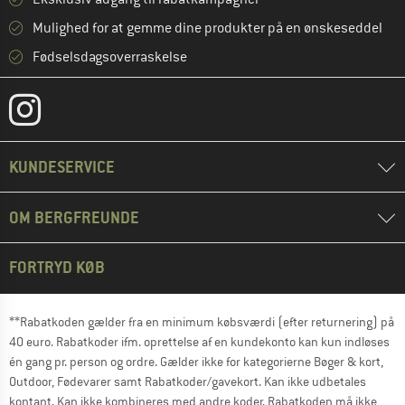
Mulighed for at gemme dine produkter på en ønskeseddel
Fødselsdagsoverraskelse
KUNDESERVICE
OM BERGFREUNDE
FORTRYD KØB
**Rabatkoden gælder fra en minimum købsværdi (efter returnering) på
40 euro. Rabatkoder ifm. oprettelse af en kundekonto kan kun indløses
én gang pr. person og ordre. Gælder ikke for kategorierne Bøger & kort,
Outdoor, Fødevarer samt Rabatkoder/gavekort. Kan ikke udbetales
kontant. Kan ikke kombineres med andre koder. Rabatkoden må ikke