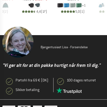
+
1
5,0
(
2
)
4,4
(
17
)
5,0
(
1
)
Bjergentusiast Lisa - Forsendelse
"Vi gør alt for at din pakke hurtigt når frem til dig."
Portofri fra 69 € (DK)
100 dages returret
Sikker betaling