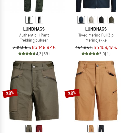
LUNDHAGS
LUNDHAGS
Authentic II Pant
Tived Merino Full Zip
Trekking bukser
Merinojakke
209,95 €
fra 146,97 €
154,95 €
fra 108,47 €
4,7
(69)
5,0
(1)
30%
30%