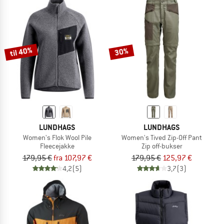
til 40%
30%
LUNDHAGS
LUNDHAGS
Women's Flok Wool Pile
Women's Tived Zip-Off Pant
Fleecejakke
Zip off-bukser
179,95 €
fra 107,97 €
179,95 €
125,97 €
4,2
(5)
3,7
(3)