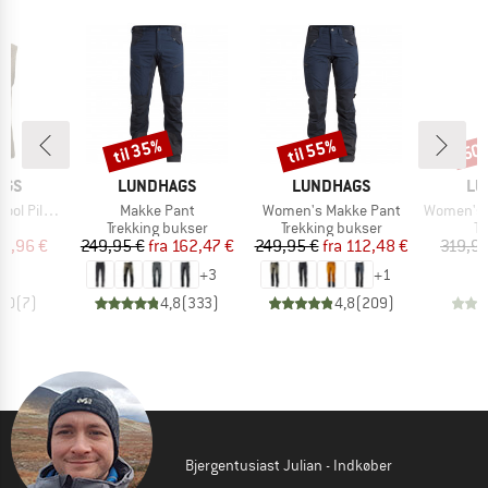
til 35%
til 55%
50
Rabat
Rabat
Raba
MÆRKE
MÆRKE
MÆ
AGS
LUNDHAGS
LUNDHAGS
LU
Artikel
Artikel
Artikel
Pile Vest
Makke Pant
Women's Makke Pant
Women's 
ktgruppe
Produktgruppe
Produktgruppe
Pr
st
Trekking bukser
Trekking bukser
Tu
is
dsat pris
Pris
Nedsat pris
Pris
Nedsat pris
3,96 €
249,95 €
fra
162,47 €
249,95 €
fra
112,48 €
319,95
+
3
+
1
5,0
(
7
)
4,8
(
333
)
4,8
(
209
)
Bjergentusiast Julian - Indkøber