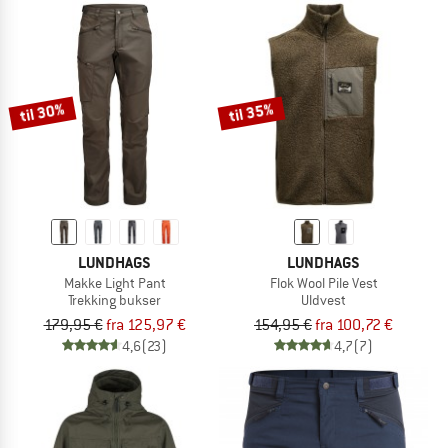
til 30%
til 35%
LUNDHAGS
LUNDHAGS
Makke Light Pant
Flok Wool Pile Vest
Trekking bukser
Uldvest
179,95 €
fra 125,97 €
154,95 €
fra 100,72 €
4,6
(23)
4,7
(7)