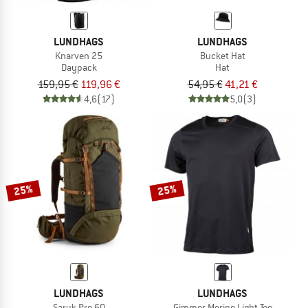
LUNDHAGS
LUNDHAGS
Knarven 25
Bucket Hat
Daypack
Hat
159,95 €
119,96 €
54,95 €
41,21 €
4,6
(17)
5,0
(3)
25%
25%
LUNDHAGS
LUNDHAGS
Saruk Pro 60
Gimmer Merino Light Tee