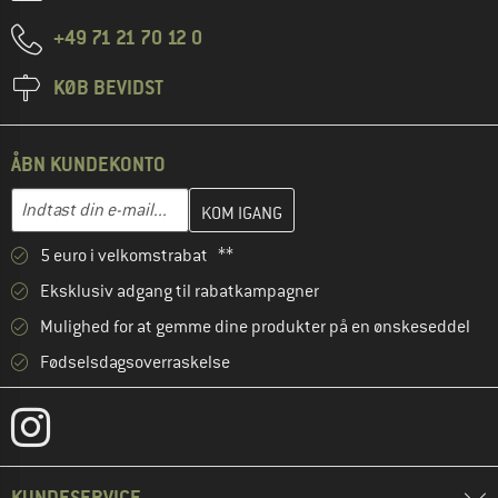
+49 71 21 70 12 0
KØB BEVIDST
ÅBN KUNDEKONTO
Indtast din e-mailadresse her, og opret i næste trin din kundekon
E-mail-adresse
5 euro i velkomstrabat **
Eksklusiv adgang til rabatkampagner
Mulighed for at gemme dine produkter på en ønskeseddel
Fødselsdagsoverraskelse
KUNDESERVICE