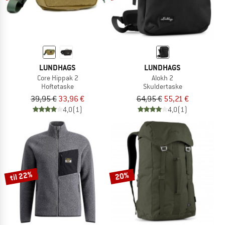
LUNDHAGS
LUNDHAGS
Core Hippak 2
Alokh 2
Hoftetaske
Skuldertaske
39,95 €
33,96 €
64,95 €
55,21 €
4,0
(1)
4,0
(1)
til 22%
20%