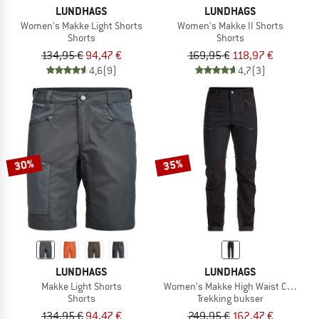
LUNDHAGS
LUNDHAGS
Women's Makke Light Shorts
Women's Makke II Shorts
Shorts
Shorts
134,95 €
94,47 €
169,95 €
118,97 €
4,6
(9)
4,7
(3)
30%
35%
LUNDHAGS
LUNDHAGS
Makke Light Shorts
Women's Makke High Waist Curved P
Shorts
Trekking bukser
134,95 €
94,47 €
249,95 €
162,47 €