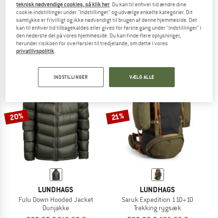
teknisk nødvendige cookies, så klik her
. Du kan til enhver tid ændre dine
LUNDHAGS
LUNDHAGS
cookie-indstillinger under "Indstillinger" og udvælge enkelte kategorier. Dit
samtykke er frivilligt og ikke nødvendigt til brugen af denne hjemmeside. Det
Women's Makke Pant
Venture Belt 40 mm
kan til enhver tid tilbagekaldes eller gives for første gang under "Indstillinger" i
Trekking bukser
Bælter
den nederste del på vores hjemmeside. Du kan finde flere oplysninger,
249,95 €
fra 112,48 €
54,95 €
43,96 €
herunder risikoen for overførsler til tredjelande, om dette i vores
4,8
(209)
4,6
(14)
privatlivspolitik
.
INDSTILLINGER
VÆLG ALLE
20%
21%
LUNDHAGS
LUNDHAGS
Fulu Down Hooded Jacket
Saruk Expedition 110+10
Dunjakke
Trekking rygsæk