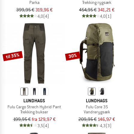
Parka
Trekking rygsæk
399,95 €
319,96 €
454,95 €
341,21 €
4,0
(4)
4,0
(1)
til 35%
30%
LUNDHAGS
LUNDHAGS
Fulu Cargo Strech Hybrid Pant
Fulu Core 35
Trekking bukser
Vandrerygsæk
199,95 €
fra 129,97 €
209,95 €
146,97 €
3,5
(4)
4,3
(3)