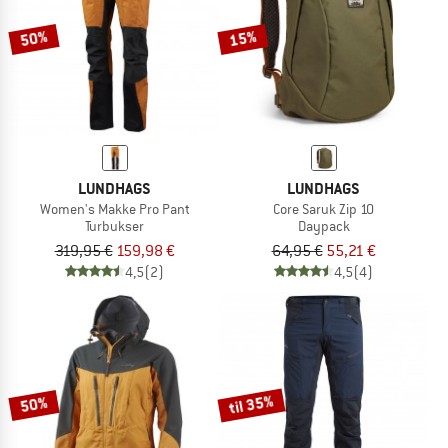
50%
15%
LUNDHAGS
LUNDHAGS
Women's Makke Pro Pant
Core Saruk Zip 10
Turbukser
Daypack
319,95 €
159,98 €
64,95 €
55,21 €
4,5
(2)
4,5
(4)
til 35%
50%