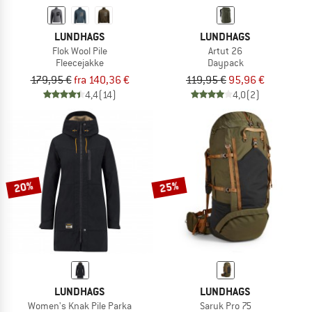
LUNDHAGS
LUNDHAGS
Flok Wool Pile
Artut 26
Fleecejakke
Daypack
179,95 €
fra 140,36 €
119,95 €
95,96 €
4,4
(14)
4,0
(2)
20%
25%
LUNDHAGS
LUNDHAGS
Women's Knak Pile Parka
Saruk Pro 75