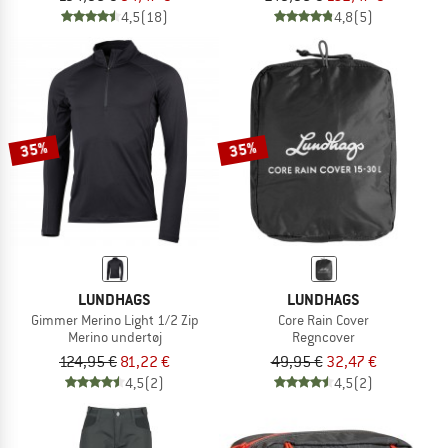
4,5
(18)
4,8
(5)
35%
35%
LUNDHAGS
LUNDHAGS
Gimmer Merino Light 1/2 Zip
Core Rain Cover
Merino undertøj
Regncover
124,95 €
81,22 €
49,95 €
32,47 €
4,5
(2)
4,5
(2)