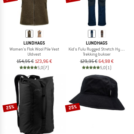
LUNDHAGS
LUNDHAGS
Women's Flok Wool Pile Vest
Kid's Fulu Rugged Stretch Hybrid Pa
Uldvest
Trekking bukser
154,95 €
123,96 €
129,95 €
64,98 €
5,0
(7)
5,0
(1)
25%
25%