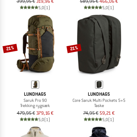
399,95 €
319,96 €
589,95 €
466,06 €
5,0
(1)
5,0
(1)
21%
21%
LUNDHAGS
LUNDHAGS
Saruk Pro 90
Core Saruk Multi Pockets 5+5
Trekking rygsæk
Taske
479,95 €
379,16 €
74,95 €
59,21 €
5,0
(1)
5,0
(1)