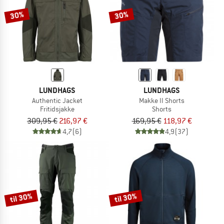
30%
30%
LUNDHAGS
LUNDHAGS
Authentic Jacket
Makke II Shorts
Fritidsjakke
Shorts
309,95 €
216,97 €
169,95 €
118,97 €
4,7
(6)
4,9
(37)
til 30%
til 30%