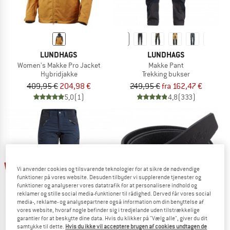
LUNDHAGS
LUNDHAGS
Women's Makke Pro Jacket
Makke Pant
Hybridjakke
Trekking bukser
409,95 €
204,98 €
249,95 €
fra 162,47 €
5,0
(1)
4,8
(333)
til 55%
20%
Vi anvender cookies og tilsvarende teknologier for at sikre de nødvendige
funktioner på vores website. Desuden tilbyder vi supplerende tjenester og
funktioner og analyserer vores datatrafik for at personalisere indhold og
reklamer og stille social media-funktioner til rådighed. Derved får vores social
media-, reklame- og analysepartnere også information om din benyttelse af
vores website, hvoraf nogle befinder sig i tredjelande uden tilstrækkelige
garantier for at beskytte dine data. Hvis du klikker på "Vælg alle", giver du dit
samtykke til dette.
Hvis du ikke vil acceptere brugen af cookies undtagen de