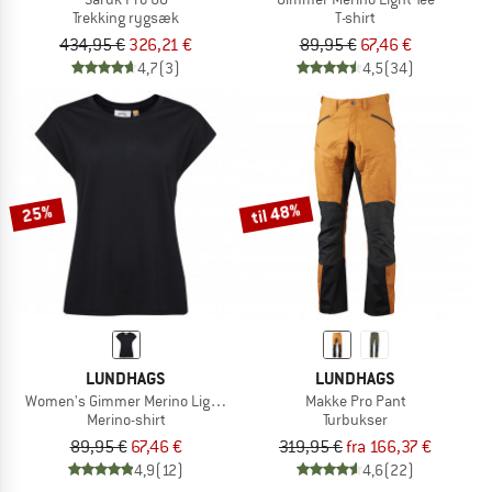
Trekking rygsæk
T-shirt
434,95 €
326,21 €
89,95 €
67,46 €
4,7
(3)
4,5
(34)
til 48%
25%
LUNDHAGS
LUNDHAGS
Women's Gimmer Merino Light Top
Makke Pro Pant
Merino-shirt
Turbukser
89,95 €
67,46 €
319,95 €
fra 166,37 €
4,9
(12)
4,6
(22)