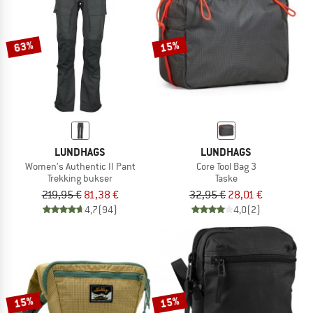
63%
15%
LUNDHAGS
LUNDHAGS
Women's Authentic II Pant
Core Tool Bag 3
Trekking bukser
Taske
219,95 €
81,38 €
32,95 €
28,01 €
4,7
(94)
4,0
(2)
15%
15%