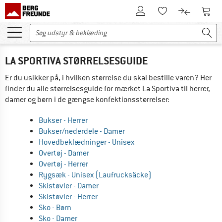
Til kundekontoen
Til 
Til huskesedlen.
Til produk
LA SPORTIVA STØRRELSESGUIDE
Er du usikker på, i hvilken størrelse du skal bestille varen? Her
finder du alle størrelsesguide for mærket La Sportiva til herrer,
damer og børn i de gængse konfektionsstørrelser:
Bukser - Herrer
Bukser/nederdele - Damer
Hovedbeklædninger - Unisex
Overtøj - Damer
Overtøj - Herrer
Rygsæk - Unisex (Laufrucksäcke)
Skistøvler - Damer
Skistøvler - Herrer
Sko - Børn
Sko - Damer