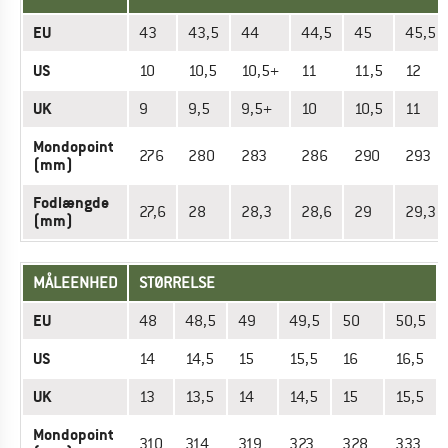
EU
43
43,5
44
44,5
45
45,5
US
10
10,5
10,5+
11
11,5
12
UK
9
9,5
9,5+
10
10,5
11
Mondopoint
276
280
283
286
290
293
(mm)
Fodlængde
27,6
28
28,3
28,6
29
29,3
(mm)
MÅLEENHED
STØRRELSE
EU
48
48,5
49
49,5
50
50,5
US
14
14,5
15
15,5
16
16,5
UK
13
13,5
14
14,5
15
15,5
Mondopoint
310
314
319
323
328
333