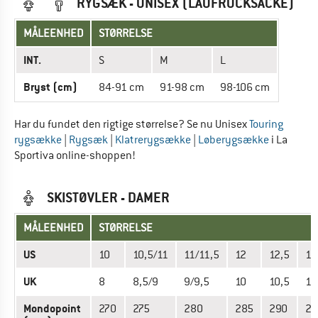
RYGSÆK - UNISEX (LAUFRUCKSÄCKE)
MÅLEENHED
STØRRELSE
INT.
S
M
L
Bryst (cm)
84-91 cm
91-98 cm
98-106 cm
Har du fundet den rigtige størrelse? Se nu Unisex
Touring
rygsække
|
Rygsæk
|
Klatrerygsække
|
Løberygsække
i La
Sportiva online-shoppen!
SKISTØVLER - DAMER
MÅLEENHED
STØRRELSE
US
10
10,5/11
11/11,5
12
12,5
13
UK
8
8,5/9
9/9,5
10
10,5
11
Mondopoint
270
275
280
285
290
29