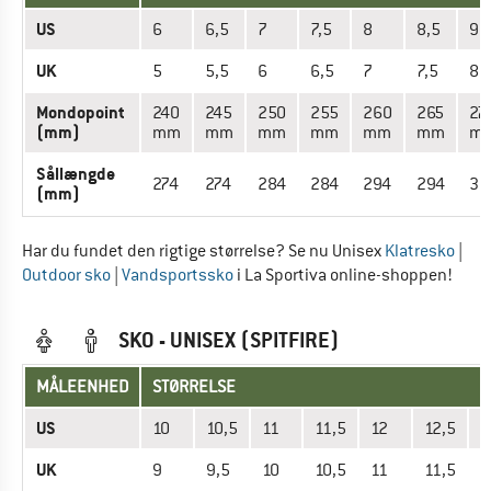
US
6
6,5
7
7,5
8
8,5
9
UK
5
5,5
6
6,5
7
7,5
8
Mondopoint
240
245
250
255
260
265
27
(mm)
mm
mm
mm
mm
mm
mm
m
Sållængde
274
274
284
284
294
294
30
(mm)
Har du fundet den rigtige størrelse? Se nu Unisex
Klatresko
|
Outdoor sko
|
Vandsportssko
i La Sportiva online-shoppen!
SKO - UNISEX (SPITFIRE)
MÅLEENHED
STØRRELSE
US
10
10,5
11
11,5
12
12,5
1
UK
9
9,5
10
10,5
11
11,5
1