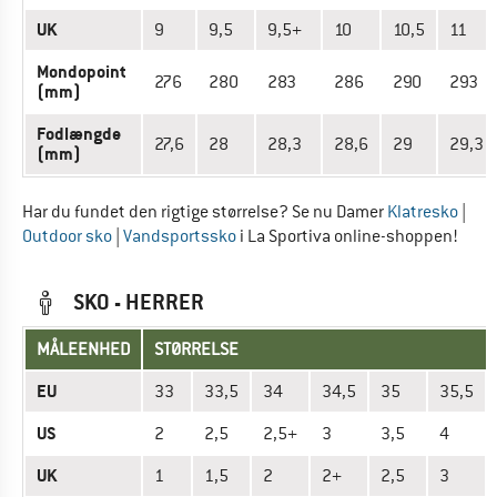
UK
9
9,5
9,5+
10
10,5
11
Mondopoint
276
280
283
286
290
293
(mm)
Fodlængde
27,6
28
28,3
28,6
29
29,3
(mm)
Har du fundet den rigtige størrelse? Se nu Damer
Klatresko
|
Outdoor sko
|
Vandsportssko
i La Sportiva online-shoppen!
SKO - HERRER
MÅLEENHED
STØRRELSE
EU
33
33,5
34
34,5
35
35,5
US
2
2,5
2,5+
3
3,5
4
UK
1
1,5
2
2+
2,5
3