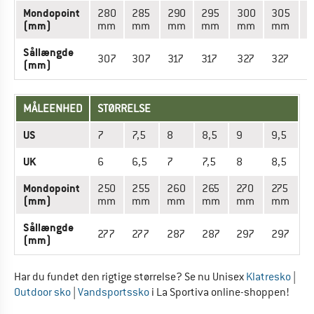
Mondopoint
280
285
290
295
300
305
3
(mm)
mm
mm
mm
mm
mm
mm
Sållængde
307
307
317
317
327
327
3
(mm)
MÅLEENHED
STØRRELSE
US
7
7,5
8
8,5
9
9,5
UK
6
6,5
7
7,5
8
8,5
Mondopoint
250
255
260
265
270
275
(mm)
mm
mm
mm
mm
mm
mm
Sållængde
277
277
287
287
297
297
(mm)
Har du fundet den rigtige størrelse? Se nu Unisex
Klatresko
|
Outdoor sko
|
Vandsportssko
i La Sportiva online-shoppen!