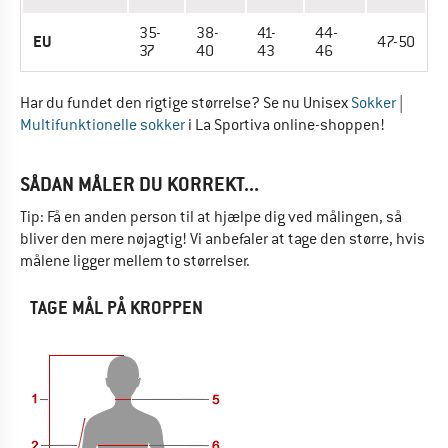
35-
38-
41-
44-
EU
47-50
37
40
43
46
Har du fundet den rigtige størrelse? Se nu Unisex
Sokker
|
Multifunktionelle sokker
i La Sportiva online-shoppen!
SÅDAN MÅLER DU KORREKT...
Tip: Få en anden person til at hjælpe dig ved målingen, så
bliver den mere nøjagtig! Vi anbefaler at tage den større, hvis
målene ligger mellem to størrelser.
TAGE MÅL PÅ KROPPEN