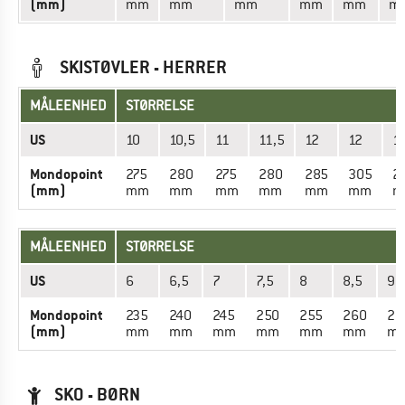
(mm)
mm
mm
mm
mm
mm
m
SKISTØVLER - HERRER
MÅLEENHED
STØRRELSE
US
10
10,5
11
11,5
12
12
1
Mondopoint
275
280
275
280
285
305
2
(mm)
mm
mm
mm
mm
mm
mm
m
MÅLEENHED
STØRRELSE
US
6
6,5
7
7,5
8
8,5
9
Mondopoint
235
240
245
250
255
260
26
(mm)
mm
mm
mm
mm
mm
mm
m
SKO - BØRN