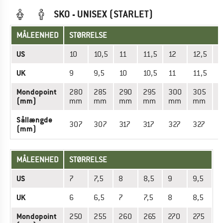
SKO - UNISEX (STARLET)
MÅLEENHED
STØRRELSE
US
10
10,5
11
11,5
12
12,5
1
UK
9
9,5
10
10,5
11
11,5
1
Mondopoint
280
285
290
295
300
305
3
(mm)
mm
mm
mm
mm
mm
mm
Sållængde
307
307
317
317
327
327
3
(mm)
MÅLEENHED
STØRRELSE
US
7
7,5
8
8,5
9
9,5
UK
6
6,5
7
7,5
8
8,5
Mondopoint
250
255
260
265
270
275