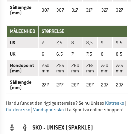
Sållængde
307
307
317
317
327
327
3
(mm)
MÅLEENHED
STØRRELSE
US
7
7,5
8
8,5
9
9,5
UK
6
6,5
7
7,5
8
8,5
Mondopoint
250
255
260
265
270
275
(mm)
mm
mm
mm
mm
mm
mm
Sållængde
277
277
287
287
297
297
(mm)
Har du fundet den rigtige størrelse? Se nu Unisex
Klatresko
|
Outdoor sko
|
Vandsportssko
i La Sportiva online-shoppen!
SKO - UNISEX (SPARKLE)