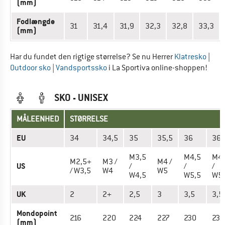
(mm)
Fodlængde
31
31,4
31,9
32,3
32,8
33,3
(mm)
Har du fundet den rigtige størrelse? Se nu Herrer
Klatresko
|
Outdoor sko
|
Vandsportssko
i La Sportiva online-shoppen!
SKO - UNISEX
MÅLEENHED
STØRRELSE
EU
34
34,5
35
35,5
36
36,
M3,5
M4,5
M4,
M2,5+
M3 /
M4 /
US
/
/
/
/ W3,5
W4
W5
W4,5
W5,5
W5,
UK
2
2+
2,5
3
3,5
3,5
Mondopoint
216
220
224
227
230
234
(mm)