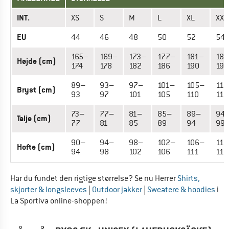
INT.
XS
S
M
L
XL
XXL
EU
44
46
48
50
52
54
165–
169–
173–
177–
181–
18
Højde (cm)
174
178
182
186
190
194
89–
93–
97–
101–
105–
110
Bryst (cm)
93
97
101
105
110
115
73–
77–
81–
85–
89–
94
Talje (cm)
77
81
85
89
94
99
90–
94–
98–
102–
106–
111
Hofte (cm)
94
98
102
106
111
116
Har du fundet den rigtige størrelse? Se nu Herrer
Shirts,
skjorter & longsleeves
|
Outdoor jakker
|
Sweatere & hoodies
i
La Sportiva online-shoppen!