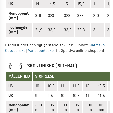
UK
14
14,5
15
15,5
1
1,5
Mondopoint
319
323
328
333
210
214
(mm)
Fodlængde
31,9
32,3
32,8
33,3
21
21,
(mm)
Har du fundet den rigtige størrelse? Se nu Unisex
Klatresko
|
Outdoor sko
|
Vandsportssko
i La Sportiva online-shoppen!
SKO - UNISEX (SIDERAL)
MÅLEENHED
STØRRELSE
US
10
10,5
11
11,5
12
12,5
1
UK
9
9,5
10
10,5
11
11,5
1
Mondopoint
280
285
290
295
300
305
3
(mm)
mm
mm
mm
mm
mm
mm