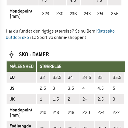
/ 3
4,5
/ 6
Mondopoint
223
230
236
243
250
256
(mm)
Har du fundet den rigtige størrelse? Se nu Børn
Klatresko
|
Outdoor sko
i La Sportiva online-shoppen!
SKO - DAMER
MÅLEENHED
STØRRELSE
EU
33
33,5
34
34,5
35
35,5
US
2,5
3
3,5
4
4,5
5
UK
1
1,5
2
2+
2,5
3
Mondopoint
210
213
216
220
224
227
(mm)
Fodlængde