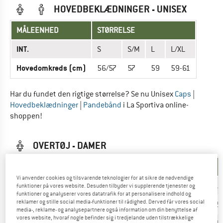
HOVEDBEKLÆDNINGER - UNISEX
MÅLEENHED
STØRRELSE
INT.
S
S/M
L
L/XL
Hovedomkreds (cm)
56/57
57
59
59-61
Har du fundet den rigtige størrelse? Se nu Unisex
Caps
|
Hovedbeklædninger
|
Pandebånd
i La Sportiva online-
shoppen!
OVERTØJ - DAMER
MÅLEENHED
STØRRELSE
Vi anvender cookies og tilsvarende teknologier for at sikre de nødvendige
INT.
XXS
XS
S
M
L
XL
funktioner på vores website. Desuden tilbyder vi supplerende tjenester og
funktioner og analyserer vores datatrafik for at personalisere indhold og
reklamer og stille social media-funktioner til rådighed. Derved får vores social
EU
32
34
36
38
40
42
media-, reklame- og analysepartnere også information om din benyttelse af
vores website, hvoraf nogle befinder sig i tredjelande uden tilstrækkelige