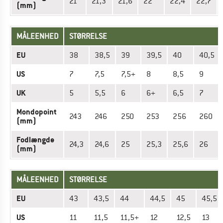
21
21,3
21,6
22
22,4
22,7
(mm)
MÅLEENHED
STØRRELSE
EU
38
38,5
39
39,5
40
40,5
US
7
7,5
7,5+
8
8,5
9
UK
5
5,5
6
6+
6,5
7
Mondopoint
243
246
250
253
256
260
(mm)
Fodlængde
24,3
24,6
25
25,3
25,6
26
(mm)
MÅLEENHED
STØRRELSE
EU
43
43,5
44
44,5
45
45,5
US
11
11,5
11,5+
12
12,5
13