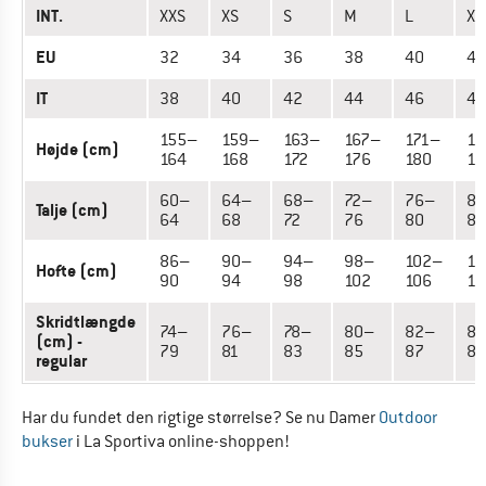
INT.
XXS
XS
S
M
L
XL
EU
32
34
36
38
40
42
IT
38
40
42
44
46
48
155–
159–
163–
167–
171–
17
Højde (cm)
164
168
172
176
180
18
60–
64–
68–
72–
76–
8
Talje (cm)
64
68
72
76
80
85
86–
90–
94–
98–
102–
10
Hofte (cm)
90
94
98
102
106
11
Skridtlængde
74–
76–
78–
80–
82–
8
(cm) -
79
81
83
85
87
89
regular
Har du fundet den rigtige størrelse? Se nu Damer
Outdoor
bukser
i La Sportiva online-shoppen!