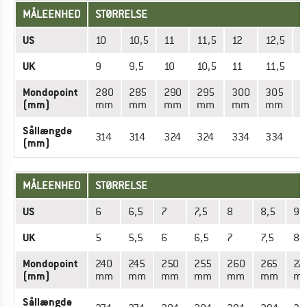
MÅLEENHED
STØRRELSE
US
10
10,5
11
11,5
12
12,5
1
UK
9
9,5
10
10,5
11
11,5
1
Mondopoint
280
285
290
295
300
305
3
(mm)
mm
mm
mm
mm
mm
mm
Sållængde
314
314
324
324
334
334
3
(mm)
MÅLEENHED
STØRRELSE
US
6
6,5
7
7,5
8
8,5
9
UK
5
5,5
6
6,5
7
7,5
8
Mondopoint
240
245
250
255
260
265
27
(mm)
mm
mm
mm
mm
mm
mm
m
Sållængde