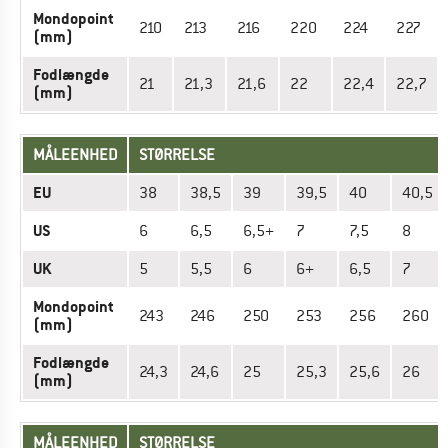
Mondopoint
210
213
216
220
224
227
(mm)
Fodlængde
21
21,3
21,6
22
22,4
22,7
(mm)
MÅLEENHED
STØRRELSE
EU
38
38,5
39
39,5
40
40,5
US
6
6,5
6,5+
7
7,5
8
UK
5
5,5
6
6+
6,5
7
Mondopoint
243
246
250
253
256
260
(mm)
Fodlængde
24,3
24,6
25
25,3
25,6
26
(mm)
MÅLEENHED
STØRRELSE