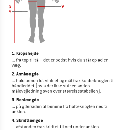
1. Kropshøjde
... fra top til tå – det er bedst hvis du står op ad en
væg.
2. Armlængde
... hold armen let vinklet og mål fra skulderknoglen til
håndleddet (hvis der ikke står en anden
målevejledning oven over størrelsestabellen).
3. Benlængde
... på ydersiden af benene fra hofteknoglen ned til
anklen.
4. Skridtlængde
... afstanden fra skridtet til ned under anklen.