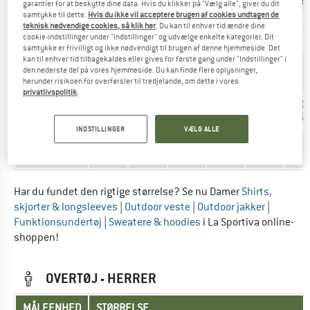
IT
38
40
42
44
46
48
garantier for at beskytte dine data. Hvis du klikker på "Vælg alle", giver du dit
samtykke til dette.
Hvis du ikke vil acceptere brugen af cookies undtagen de
155–
159–
163–
167–
171–
175
teknisk nødvendige cookies, så klik her
. Du kan til enhver tid ændre dine
Højde (cm)
cookie-indstillinger under "Indstillinger" og udvælge enkelte kategorier. Dit
164
168
172
176
180
184
samtykke er frivilligt og ikke nødvendigt til brugen af denne hjemmeside. Det
kan til enhver tid tilbagekaldes eller gives for første gang under "Indstillinger" i
80–
84–
88–
92–
96–
10
Bryst (cm)
den nederste del på vores hjemmeside. Du kan finde flere oplysninger,
84
88
92
96
100
105
herunder risikoen for overførsler til tredjelande, om dette i vores
privatlivspolitik
.
60–
64–
68–
72–
76–
80
Talje (cm)
64
68
72
76
80
85
INDSTILLINGER
VÆLG ALLE
86–
90–
94–
98–
102–
10
Hofte (cm)
90
94
98
102
106
111
Har du fundet den rigtige størrelse? Se nu Damer
Shirts,
skjorter & longsleeves
|
Outdoor veste
|
Outdoor jakker
|
Funktionsundertøj
|
Sweatere & hoodies
i La Sportiva online-
shoppen!
OVERTØJ - HERRER
MÅLEENHED
STØRRELSE