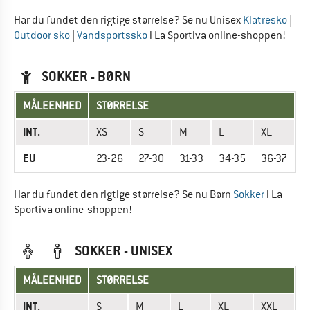
Har du fundet den rigtige størrelse? Se nu Unisex
Klatresko
|
Outdoor sko
|
Vandsportssko
i La Sportiva online-shoppen!
SOKKER - BØRN
MÅLEENHED
STØRRELSE
INT.
XS
S
M
L
XL
EU
23-26
27-30
31-33
34-35
36-37
Har du fundet den rigtige størrelse? Se nu Børn
Sokker
i La
Sportiva online-shoppen!
SOKKER - UNISEX
MÅLEENHED
STØRRELSE
INT.
S
M
L
XL
XXL