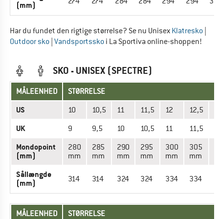
274
274
284
284
294
294
30
(mm)
Har du fundet den rigtige størrelse? Se nu Unisex
Klatresko
|
Outdoor sko
|
Vandsportssko
i La Sportiva online-shoppen!
SKO - UNISEX (SPECTRE)
MÅLEENHED
STØRRELSE
US
10
10,5
11
11,5
12
12,5
1
UK
9
9,5
10
10,5
11
11,5
1
Mondopoint
280
285
290
295
300
305
3
(mm)
mm
mm
mm
mm
mm
mm
Sållængde
314
314
324
324
334
334
3
(mm)
MÅLEENHED
STØRRELSE