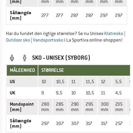
(mm)
mm
mm
mm
mm
mm
mm
Sållængde
277
277
287
287
297
297
(mm)
Har du fundet den rigtige størrelse? Se nu Unisex
Klatresko
|
Outdoor sko
|
Vandsportssko
i La Sportiva online-shoppen!
SKO - UNISEX (SYBORG)
MÅLEENHED
STØRRELSE
US
10
10,5
11
11,5
12
5,5
6
UK
9
9,5
10
10,5
11
4,5
5
Mondopoint
280
285
290
295
300
235
2
(mm)
mm
mm
mm
mm
mm
mm
Sållængde
297
307
307
317
317
257
2
(mm)