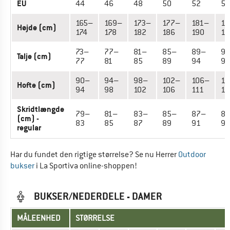
EU
44
46
48
50
52
54
165–
169–
173–
177–
181–
18
Højde (cm)
174
178
182
186
190
19
73–
77–
81–
85–
89–
9
Talje (cm)
77
81
85
89
94
99
90–
94–
98–
102–
106–
11
Hofte (cm)
94
98
102
106
111
11
Skridtlængde
79–
81–
83–
85–
87–
8
(cm) -
83
85
87
89
91
93
regular
Har du fundet den rigtige størrelse? Se nu Herrer
Outdoor
bukser
i La Sportiva online-shoppen!
BUKSER/NEDERDELE - DAMER
MÅLEENHED
STØRRELSE