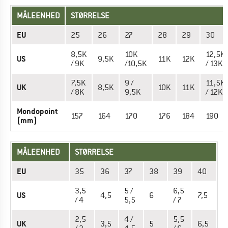
MÅLEENHED
STØRRELSE
EU
25
26
27
28
29
30
8,5K
10K
12,5K
US
9,5K
11K
12K
/ 9K
/10,5K
/ 13K
7,5K
9 /
11,5K
UK
8,5K
10K
11K
/ 8K
9,5K
/ 12K
Mondopoint
157
164
170
176
184
190
(mm)
MÅLEENHED
STØRRELSE
EU
35
36
37
38
39
40
3,5
5 /
6,5
US
4,5
6
7,5
/ 4
5,5
/ 7
2,5
4 /
5,5
UK
3,5
5
6,5