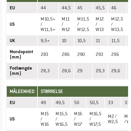
EU
44
44,5
45
45,5
46
M10,5+
M11
M11,5
M12
M12,5
US
/
/
/
/
/
/
W11,5+
W12
W12,5
W13
W13,5
UK
9,5+
10
10,5
11
11,5
Mondopoint
283
286
290
293
296
(mm)
Fodlængde
28,3
28,6
29
29,3
29,6
(mm)
MÅLEENHED
STØRRELSE
EU
49
49,5
50
50,5
33
33
M15
M15,5
M16
M16,5
M2 /
M2
US
/
/
/
/
W2,5
/ W
W16
W16,5
W17
W17,5