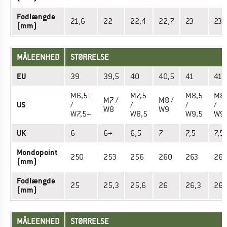
Fodlængde
21,6
22
22,4
22,7
23
23,
(mm)
MÅLEENHED
STØRRELSE
EU
39
39,5
40
40,5
41
41,
M6,5+
M7,5
M8,5
M8,
M7 /
M8 /
US
/
/
/
/
W8
W9
W7,5+
W8,5
W9,5
W9,
UK
6
6+
6,5
7
7,5
7,5
Mondopoint
250
253
256
260
263
267
(mm)
Fodlængde
25
25,3
25,6
26
26,3
26,
(mm)
MÅLEENHED
STØRRELSE