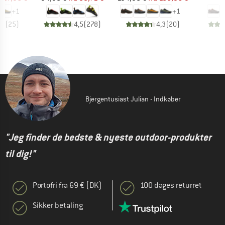
+
1
+
1
,5
(
25
)
4,5
(
278
)
4,3
(
20
)
Bjergentusiast Julian - Indkøber
"Jeg finder de bedste & nyeste outdoor-produkter
til dig!"
Portofri fra 69 € (DK)
100 dages returret
Sikker betaling