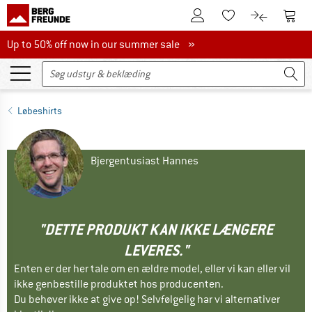
Til kundekontoen
Til 
Til huskesedlen.
Til produk
Up to 50% off now in our summer sale
Up to 50% off now in our summer sale »
Løbeshirts
Bjergentusiast Hannes
"DETTE PRODUKT KAN IKKE LÆNGERE
LEVERES."
Enten er der her tale om en ældre model, eller vi kan eller vil
ikke genbestille produktet hos producenten.
Du behøver ikke at give op! Selvfølgelig har vi alternativer