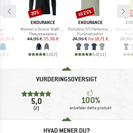
til 25%
til
20%
Rabat
Rabat
Raba
RKE
MÆRKE
MÆRKE
MÆ
ENDURANCE
ENDURANCE
EN
Artikel
Artikel
Artikel
g-T
Women's Vironic Waffle Melange Loose Fit Midlayer
Portofino S/S Performance Tee
Women's Halen
tgruppe
Produktgruppe
Produktgruppe
Prod
rt
Fleecesweatere
Funktionsshirt
Funk
is
dsat pris
Pris
Nedsat pris
Pris
Nedsat pris
55,96 €
44,95 €
35,96 €
24,95 €
fra
18,71 €
24,95 
5,0
(
1
)
5,0
(
2
)
5,0
(
11
)
VURDERINGSOVERSIGT
100%
5,0
(2)
anbefaler dette produkt
HVAD MENER DU?