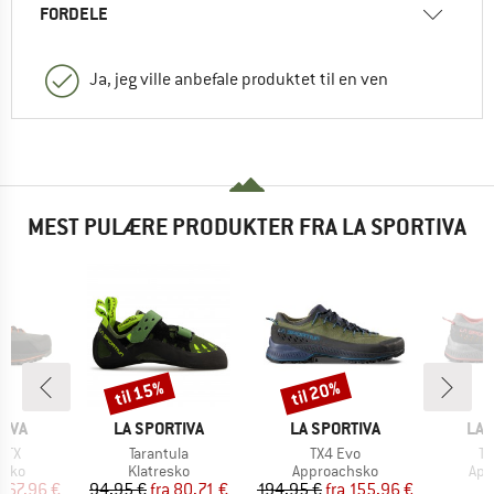
FORDELE
Ja, jeg ville anbefale produktet til en ven
MEST PULÆRE PRODUKTER FRA LA SPORTIVA
til 15%
til 20%
Rabat
Rabat
MÆRKE
MÆRKE
MÆ
TIVA
LA SPORTIVA
LA SPORTIVA
LA 
Artikel
Artikel
Ar
GTX
Tarantula
TX4 Evo
Tx
ruppe
Produktgruppe
Produktgruppe
Pro
hsko
Klatresko
Approachsko
App
is
dsat pris
Pris
Nedsat pris
Pris
Nedsat pris
167,96 €
94,95 €
fra
80,71 €
194,95 €
fra
155,96 €
1