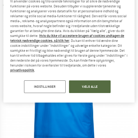
Vi anvender cookies og tilsvarende teknologier for at sikre de nødvendige
5,0
(2)
funktioner på vores website. Desuden tilbyder vi supplerende tjenester og
funktioner og analyserer vores datatrafik for at personalisere indhold og
reklamer og stille social media-funktioner til rådighed. Derved får vores social
media-, reklame- og analysepartnere også information om din benyttelse af
vores website, hvoraf nogle befinder sig i tredjelande uden tilstrækkelige
garantier for at beskytte dine data. Hvis du klikker på "Vælg alle", giver du dit
samtykke til dette.
Hvis du ikke vil acceptere brugen af cookies undtagen de
teknisk nødvendige cookies, så klik her
. Du kan til enhver tid ændre dine
cookie-indstillinger under "Indstillinger" og udvælge enkelte kategorier. Dit
samtykke er frivilligt og ikke nødvendigt til brugen af denne hjemmeside. Det
kan til enhver tid tilbagekaldes eller gives for første gang under "Indstillinger" i
den nederste del på vores hjemmeside. Du kan finde flere oplysninger,
herunder risikoen for overførsler til tredjelande, om dette i vores
privatlivspolitik
.
INDSTILLINGER
VÆLG ALLE