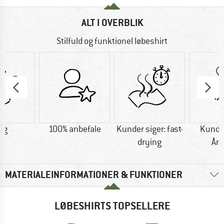
ALT I OVERBLIK
Stilfuld og funktionel løbeshirt
 g
100% anbefale
Kunder siger: fast-
Kunder
drying
Ån
MATERIALEINFORMATIONER & FUNKTIONER
LØBESHIRTS TOPSELLERE