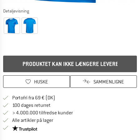
Detaljevisning
PRODUKTET KAN IKKE LÆNGERE LEVERES
HUSKE
SAMMENLIGNE
Find oplysninger om forsendelse her! Åb
Portofri fra 69 € (DK)
Gå til returretten her Åbnes i en infoboks
100 dages returret
> 4.000.000 tilfredse kunder
Alle artikler på lager
Vi er Trustpilot-certificeret - oplysningerne får du