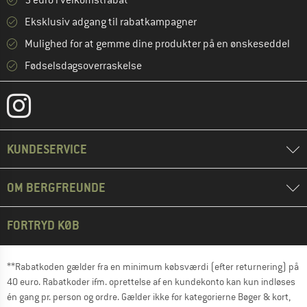
5 euro i velkomstrabat **
Eksklusiv adgang til rabatkampagner
Mulighed for at gemme dine produkter på en ønskeseddel
Fødselsdagsoverraskelse
KUNDESERVICE
OM BERGFREUNDE
FORTRYD KØB
**Rabatkoden gælder fra en minimum købsværdi (efter returnering) på
40 euro. Rabatkoder ifm. oprettelse af en kundekonto kan kun indløses
én gang pr. person og ordre. Gælder ikke for kategorierne Bøger & kort,