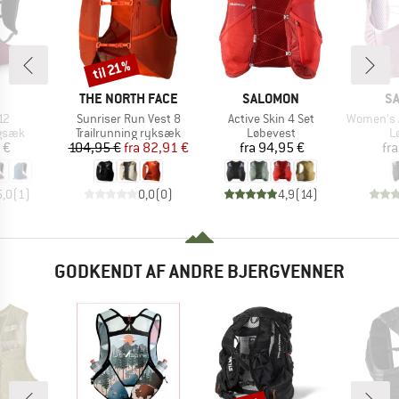
til 21%
Rabat
KE
MÆRKE
MÆRKE
M
THE NORTH FACE
SALOMON
S
Artikel
Artikel
Artikel
12
Sunriser Run Vest 8
Active Skin 4 Set
Women's Act
ruppe
Produktgruppe
Produktgruppe
P
gsæk
Trailrunning ryksæk
Løbevest
L
is
Pris
Nedsat pris
Pris
 €
104,95 €
fra
82,91 €
fra
94,95 €
fra
5,0
(
1
)
0,0
(
0
)
4,9
(
14
)
GODKENDT AF ANDRE BJERGVENNER