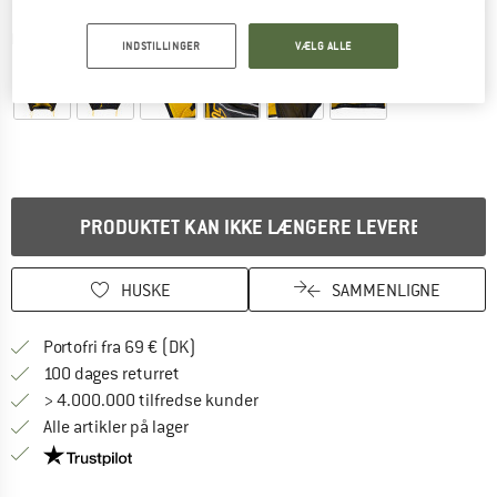
Detaljevisning
INDSTILLINGER
VÆLG ALLE
PRODUKTET KAN IKKE LÆNGERE LEVERES
HUSKE
SAMMENLIGNE
Find oplysninger om forsendelse her! Åb
Portofri fra 69 € (DK)
Gå til returretten her Åbnes i en infoboks
100 dages returret
> 4.000.000 tilfredse kunder
Alle artikler på lager
Vi er Trustpilot-certificeret - oplysningerne får du