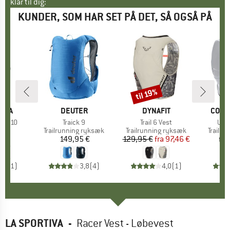
klar til dig:
KUNDER, SOM HAR SET PÅ DET, SÅ OGSÅ PÅ
til 19%
Rabat
TIVA
MÆRKE
DEUTER
MÆRKE
DYNAFIT
MÆR
COMP
Vest 10
Artikel
Traick 9
Artikel
Trail 6 Vest
Arti
Ult
tgruppe
st
Produktgruppe
Trailrunning ryksæk
Produktgruppe
Trailrunning ryksæk
Produk
Trailr
5 €
is
149,95 €
Pris
129,95 €
fra
Pris
Nedsat pris
97,46 €
fra
5,0
(
1
)
3,8
(
4
)
4,0
(
1
)
LA SPORTIVA
-
Racer Vest - Løbevest