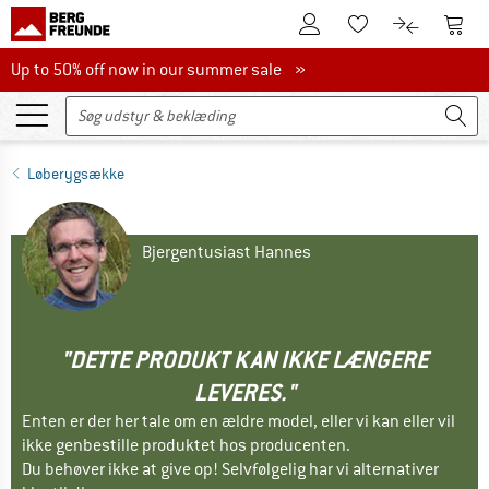
Til kundekontoen
Til 
Til huskesedlen.
Til produk
Up to 50% off now in our summer sale
Up to 50% off now in our summer sale »
Løberygsække
Bjergentusiast Hannes
"DETTE PRODUKT KAN IKKE LÆNGERE
LEVERES."
Enten er der her tale om en ældre model, eller vi kan eller vil
ikke genbestille produktet hos producenten.
Du behøver ikke at give op! Selvfølgelig har vi alternativer