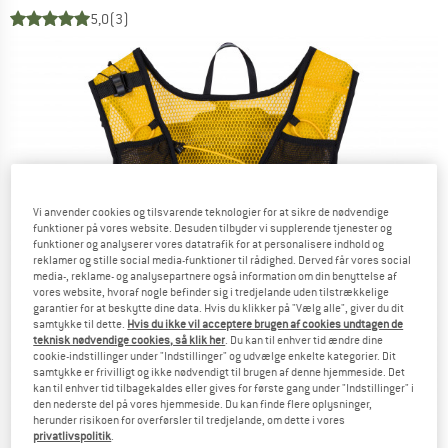
5,0
(3)
Vi anvender cookies og tilsvarende teknologier for at sikre de nødvendige
funktioner på vores website. Desuden tilbyder vi supplerende tjenester og
funktioner og analyserer vores datatrafik for at personalisere indhold og
reklamer og stille social media-funktioner til rådighed. Derved får vores social
media-, reklame- og analysepartnere også information om din benyttelse af
vores website, hvoraf nogle befinder sig i tredjelande uden tilstrækkelige
garantier for at beskytte dine data. Hvis du klikker på "Vælg alle", giver du dit
samtykke til dette.
Hvis du ikke vil acceptere brugen af cookies undtagen de
teknisk nødvendige cookies, så klik her
. Du kan til enhver tid ændre dine
cookie-indstillinger under "Indstillinger" og udvælge enkelte kategorier. Dit
samtykke er frivilligt og ikke nødvendigt til brugen af denne hjemmeside. Det
kan til enhver tid tilbagekaldes eller gives for første gang under "Indstillinger" i
den nederste del på vores hjemmeside. Du kan finde flere oplysninger,
herunder risikoen for overførsler til tredjelande, om dette i vores
privatlivspolitik
.