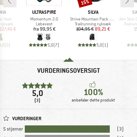
15%
Rabat
MÆRKE
MÆRKE
M
NIA
ULTRASPIRE
SILVA
S
Artikel
Artikel
Artikel
r Vest
Momentum 2.0
Strive Mountain Pack 17+3
Adv Skin 
ppe
Produktgruppe
Produktgruppe
Produk
 ryksæk
Løbevest
Trailrunning ryksæk
Trailr
is
dsat pris
Pris
Pris
Nedsat pris
127,46 €
fra
99,95 €
104,95 €
89,21 €
1
0,0
(
0
)
5,0
(
7
)
5,0
(
1
)
VURDERINGSOVERSIGT
100%
5,0
(3)
anbefaler dette produkt
VURDERINGER
5 stjerner
(3)