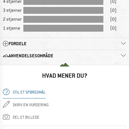
4 stjerner
(0)
3 stjerner
(0)
2 stjerner
(0)
1 stjerne
(0)
FORDELE
ANVENDELSESOMRÅDE
HVAD MENER DU?
STIL ET SPØRGSMÅL
SKRIV EN VURDERING
DEL ET BILLEDE