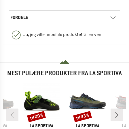
FORDELE
Ja, jeg ville anbefale produktet til en ven
MEST PULÆRE PRODUKTER FRA LA SPORTIVA
til 20%
til 33%
Rabat
Rabat
MÆRKE
MÆRKE
MÆ
TIVA
LA SPORTIVA
LA SPORTIVA
LA 