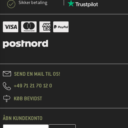
Sikker betaling
SEND EN MAIL TIL OS!
+49 71 21 70 12 0
KØB BEVIDST
ÅBN KUNDEKONTO
Indtast din e-mailadresse her, og opret i næste trin din kundekon
E-mail-adresse