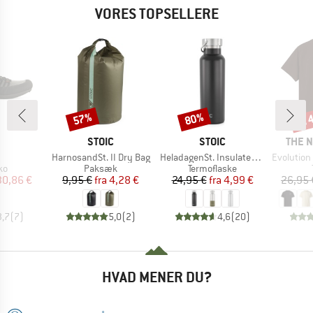
VORES TOPSELLERE
til
57%
80%
Rabat
Rabat
Raba
KE
MÆRKE
MÆRKE
MÆRK
STOIC
STOIC
THE 
l
Artikel
Artikel
Artikel
HarnosandSt. II Dry Bag
HeladagenSt. Insulated Stainless Steel Bottle 500
Evolution Simpl
tgruppe
Produktgruppe
Produktgruppe
ko
Paksæk
Termoflaske
is
dsat pris
Pris
Nedsat pris
Pris
Nedsat pris
30,86 €
9,95 €
fra
4,28 €
24,95 €
fra
4,99 €
26,95 
3,7
(
7
)
5,0
(
2
)
4,6
(
20
)
HVAD MENER DU?