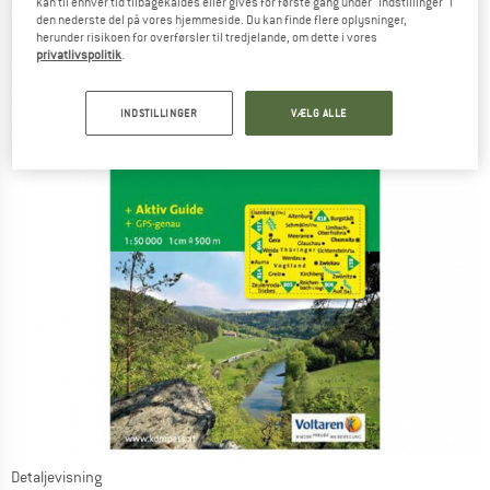
kan til enhver tid tilbagekaldes eller gives for første gang under "Indstillinger" i
den nederste del på vores hjemmeside. Du kan finde flere oplysninger,
herunder risikoen for overførsler til tredjelande, om dette i vores
privatlivspolitik
.
INDSTILLINGER
VÆLG ALLE
Detaljevisning