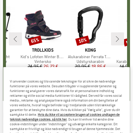
til
65%
10%
Rabat
Rabat
Raba
E
EB
MÆRKE
TROLLKIDS
MÆRKE
KONG
 Light
Artikel
Kid's Lofoten Winter Boots
Artikel
Alukarabiner Ferrata Twist Lock
Art
Gui
ruppe
ærer
Produktgruppe
Vintersko
Produktgruppe
Udstyrskarabin
Produktg
Karabin 
 €
is
74,95 €
Pris
Nedsat pris
26,23 €
20,95 €
Pris
Nedsat pris
18,86 €
14,95 
4,8
(
4
)
4,5
(
24
)
5,0
(
3
)
Vi anvender cookies og tilsvarende teknologier for at sikre de nødvendige
funktioner på vores website. Desuden tilbyder vi supplerende tjenester og
funktioner og analyserer vores datatrafik for at personalisere indhold og
reklamer og stille social media-funktioner til rådighed. Derved får vores social
media-, reklame- og analysepartnere også information om din benyttelse af
vores website, hvoraf nogle befinder sig i tredjelande uden tilstrækkelige
garantier for at beskytte dine data. Hvis du klikker på "Vælg alle", giver du dit
KOMPASS
-
Gera - Vandrekort
samtykke til dette.
Hvis du ikke vil acceptere brugen af cookies undtagen de
teknisk nødvendige cookies, så klik her
. Du kan til enhver tid ændre dine
(0)
cookie-indstillinger under "Indstillinger" og udvælge enkelte kategorier. Dit
samtykke er frivilligt og ikke nødvendigt til brugen af denne hjemmeside. Det