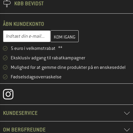
KØB BEVIDST
ÅBN KUNDEKONTO
Indtast din e-mailadresse her, og opret i næste trin din kundekon
E-mail-adresse
5 euro i velkomstrabat **
Eksklusiv adgang til rabatkampagner
Mulighed for at gemme dine produkter på en ønskeseddel
Fødselsdagsoverraskelse
KUNDESERVICE
OM BERGFREUNDE