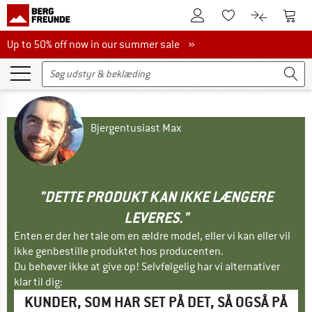
Til kundekontoen
Til 
Til huskesedlen.
Til produk
Up to 50% off now in our summer sale
Up to 50% off now in our summer sale »
Bjergentusiast Max
"DETTE PRODUKT KAN IKKE LÆNGERE
LEVERES."
Enten er der her tale om en ældre model, eller vi kan eller vil
ikke genbestille produktet hos producenten.
Du behøver ikke at give op! Selvfølgelig har vi alternativer
klar til dig:
KUNDER, SOM HAR SET PÅ DET, SÅ OGSÅ PÅ