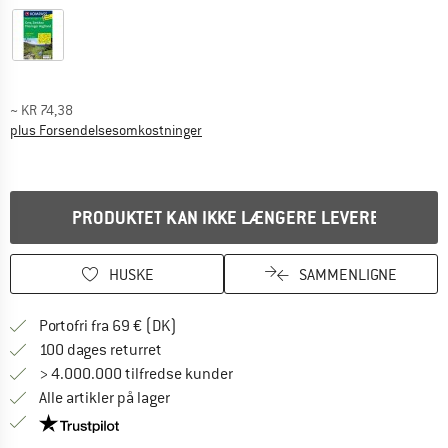
~
KR
74,38
Oplysninger om forsendelsesomkostninge
plus Forsendelsesomkostninger
PRODUKTET KAN IKKE LÆNGERE LEVERES
HUSKE
SAMMENLIGNE
Find oplysninger om forsendelse her! Åb
Portofri fra 69 € (DK)
Gå til returretten her Åbnes i en infoboks
100 dages returret
> 4.000.000 tilfredse kunder
Alle artikler på lager
Vi er Trustpilot-certificeret - oplysningerne får du