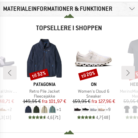
MATERIALEINFORMATIONER & FUNKTIONER
TOPSELLERE I SHOPPEN
til 32%
til 20%
til
Rabat
Rabat
Raba
KE
MÆRKE
MÆRKE
MÆ
PATAGONIA
ON
HEB
Artikel
Artikel
Artikel
niversal
Retro Pile Jacket
Women's Cloud 6
MerinoMix150 Pi
tgruppe
Produktgruppe
Produktgruppe
Pro
er
Fleecejakke
Sneaker
Mer
is
dsat pris
Pris
Nedsat pris
Pris
Nedsat pris
48,71 €
149,95 €
fra
101,97 €
159,95 €
fra
127,96 €
59,95 
+
2
+
1
+
9
,3
(
13
)
4,6
(
71
)
4,7
(
48
)