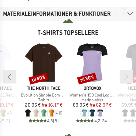
MATERIALEINFORMATIONER & FUNKTIONER
T-SHIRTS TOPSELLERE
til 40%
til 30%
til
Rabat
Rabat
Raba
MÆRKE
MÆRKE
MÆ
 FACE
THE NORTH FACE
ORTOVOX
HEB
Artikel
Artikel
Artikel
Short Sleeve
Evolution Simple Dome Short Sleeve
Women's 150 Cool Logo T-Shirt
MerinoMix150 Pi
ktgruppe
Produktgruppe
Produktgruppe
Pro
t
T-shirt
Merino-shirt
Mer
is
dsat pris
Pris
Nedsat pris
Pris
Nedsat pris
19,17 €
26,95 €
fra
16,17 €
89,95 €
fra
62,97 €
59,95 
+
3
+
10
4,5
(
2
)
4,8
(
8
)
4,7
(
24
)