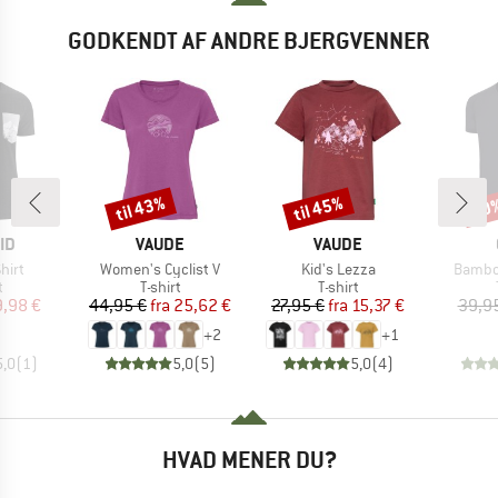
GODKENDT AF ANDRE BJERGVENNER
til 43%
til 45%
20
Rabat
Rabat
Raba
E
MÆRKE
MÆRKE
ID
VAUDE
VAUDE
Artikel
Artikel
Artikel
hirt
Women's Cyclist V
Kid's Lezza
Bambo
ktgruppe
Produktgruppe
Produktgruppe
t
T-shirt
T-shirt
is
dsat pris
Pris
Nedsat pris
Pris
Nedsat pris
9,98 €
44,95 €
fra
25,62 €
27,95 €
fra
15,37 €
39,9
+
2
+
1
5,0
(
1
)
5,0
(
5
)
5,0
(
4
)
HVAD MENER DU?