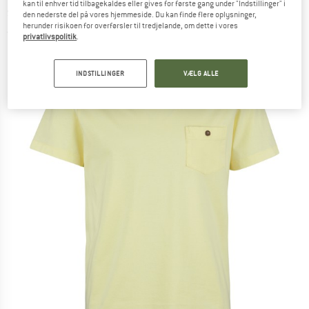
kan til enhver tid tilbagekaldes eller gives for første gang under "Indstillinger" i
shirt
den nederste del på vores hjemmeside. Du kan finde flere oplysninger,
herunder risikoen for overførsler til tredjelande, om dette i vores
(0)
privatlivspolitik
.
INDSTILLINGER
VÆLG ALLE