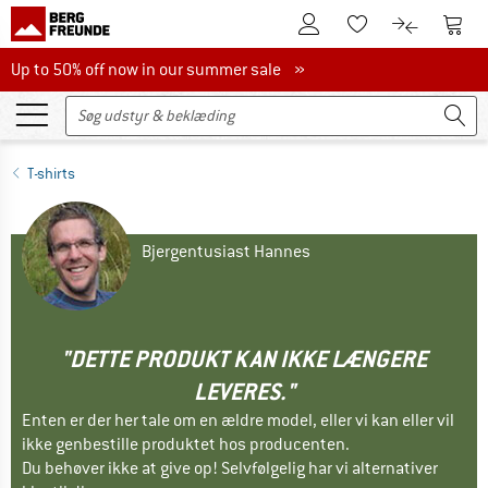
Til kundekontoen
Til 
Til huskesedlen.
Til produk
Up to 50% off now in our summer sale
Up to 50% off now in our summer sale »
T-shirts
Bjergentusiast Hannes
"DETTE PRODUKT KAN IKKE LÆNGERE
LEVERES."
Enten er der her tale om en ældre model, eller vi kan eller vil
ikke genbestille produktet hos producenten.
Du behøver ikke at give op! Selvfølgelig har vi alternativer