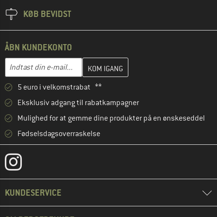
KØB BEVIDST
ÅBN KUNDEKONTO
Indtast din e-mailadresse her, og opret i næste trin din kundekon
E-mail-adresse
5 euro i velkomstrabat **
Eksklusiv adgang til rabatkampagner
Mulighed for at gemme dine produkter på en ønskeseddel
Fødselsdagsoverraskelse
KUNDESERVICE