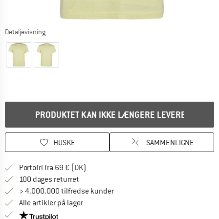
Detaljevisning
PRODUKTET KAN IKKE LÆNGERE LEVERES
HUSKE
SAMMENLIGNE
Find oplysninger om forsendelse her! Åb
Portofri fra 69 € (DK)
Gå til returretten her Åbnes i en infoboks
100 dages returret
> 4.000.000 tilfredse kunder
Alle artikler på lager
Vi er Trustpilot-certificeret - oplysningerne får du