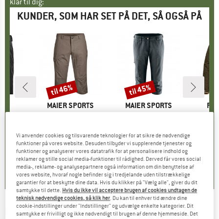
klar til dig:
KUNDER, SOM HAR SET PÅ DET, SÅ OGSÅ PÅ
til 46%
til 45%
Rabat
Rabat
E
ER
MÆRKE
MAIER SPORTS
MÆRKE
MAIER SPORTS
MÆ
FJÄ
 Evo CSL
Artikel
Jens
Artikel
Women's Neckar
Artikel
Sörmland
gruppe
kser
Produktgruppe
Shorts
Produktgruppe
3/4 bukser
Pr
Vi
is
dsat pris
18,97 €
79,95 €
fra
Pris
Nedsat pris
43,17 €
79,95 €
fra
Pris
Nedsat pris
43,97 €
3
Vi anvender cookies og tilsvarende teknologier for at sikre de nødvendige
funktioner på vores website. Desuden tilbyder vi supplerende tjenester og
funktioner og analyserer vores datatrafik for at personalisere indhold og
4,7
(
3
)
4,5
(
17
)
4,6
(
42
)
reklamer og stille social media-funktioner til rådighed. Derved får vores social
media-, reklame- og analysepartnere også information om din benyttelse af
vores website, hvoraf nogle befinder sig i tredjelande uden tilstrækkelige
garantier for at beskytte dine data. Hvis du klikker på "Vælg alle", giver du dit
samtykke til dette.
Hvis du ikke vil acceptere brugen af cookies undtagen de
teknisk nødvendige cookies, så klik her
. Du kan til enhver tid ændre dine
cookie-indstillinger under "Indstillinger" og udvælge enkelte kategorier. Dit
KLITMØLLER COLLECTIVE
-
William Tee - T-
samtykke er frivilligt og ikke nødvendigt til brugen af denne hjemmeside. Det