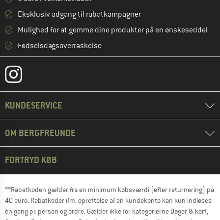
Eksklusiv adgang til rabatkampagner
Mulighed for at gemme dine produkter på en ønskeseddel
Fødselsdagsoverraskelse
KUNDESERVICE
OM BERGFREUNDE
FORTRYD KØB
**Rabatkoden gælder fra en minimum købsværdi (efter returnering) på
40 euro. Rabatkoder ifm. oprettelse af en kundekonto kan kun indløses
én gang pr. person og ordre. Gælder ikke for kategorierne Bøger & kort,