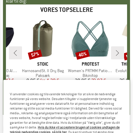
klar til dig:
VORES TOPSELLERE
til
57%
40%
Rabat
Rabat
Raba
KE
C
MÆRKE
STOIC
MÆRKE
PROTEST
MÆR
THE 
enSt. Brief
Artikel
HarnosandSt. II Dry Bag
Artikel
Women's PRTMM Patio Triangle
Artikel
Evolution Simpl
uppe
ertøj
Produktgruppe
Paksæk
Produktgruppe
Bikinitop
is
dsat pris
24,47 €
9,95 €
fra
Pris
Nedsat pris
4,28 €
39,95 €
Pris
Nedsat pris
23,97 €
26,95 
+
3
Vi anvender cookies og tilsvarende teknologier for at sikre de nødvendige
,8
(
44
)
5,0
(
2
)
4,9
(
23
)
funktioner på vores website. Desuden tilbyder vi supplerende tjenester og
funktioner og analyserer vores datatrafik for at personalisere indhold og
reklamer og stille social media-funktioner til rådighed. Derved får vores social
media-, reklame- og analysepartnere også information om din benyttelse af
vores website, hvoraf nogle befinder sig i tredjelande uden tilstrækkelige
garantier for at beskytte dine data. Hvis du klikker på "Vælg alle", giver du dit
KARPOS
-
samtykke til dette.
Hvis du ikke vil acceptere brugen af cookies undtagen de
Lavaredo Winter Jacket -
teknisk nødvendige cookies, så klik her
. Du kan til enhver tid ændre dine