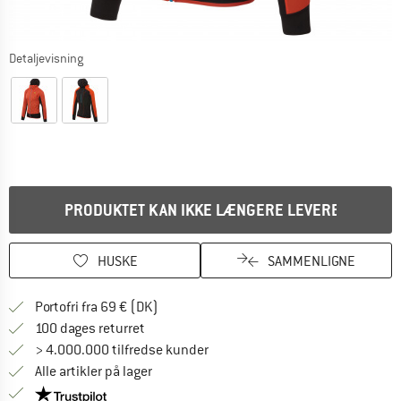
Detaljevisning
PRODUKTET KAN IKKE LÆNGERE LEVERES
HUSKE
SAMMENLIGNE
Find oplysninger om forsendelse her! Åb
Portofri fra 69 € (DK)
Gå til returretten her Åbnes i en infoboks
100 dages returret
> 4.000.000 tilfredse kunder
Alle artikler på lager
Vi er Trustpilot-certificeret - oplysningerne får du