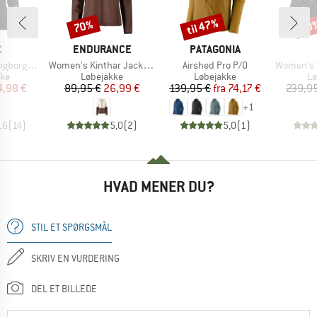
til 47%
70%
40
Rabat
Rabat
Raba
KE
MÆRKE
MÆRKE
C
ENDURANCE
PATAGONIA
Artikel
Artikel
Artikel
rmance Hoody
Women's Kinthar Jacket with Hood
Airshed Pro P/O
Women's W
tgruppe
Produktgruppe
Produktgruppe
Pr
kke
Løbejakke
Løbejakke
Lø
is
dsat pris
Pris
Nedsat pris
Pris
Nedsat pris
4,98 €
89,95 €
26,99 €
139,95 €
fra
74,17 €
239,95
+
1
,6
(
14
)
5,0
(
2
)
5,0
(
1
)
HVAD MENER DU?
STIL ET SPØRGSMÅL
SKRIV EN VURDERING
DEL ET BILLEDE