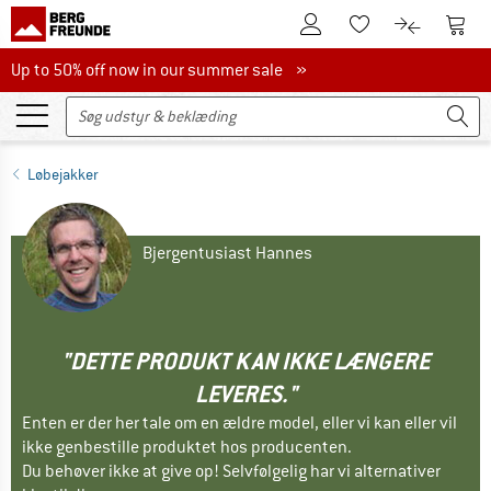
Til kundekontoen
Til 
Til huskesedlen.
Til produk
Up to 50% off now in our summer sale
Up to 50% off now in our summer sale »
Løbejakker
Bjergentusiast Hannes
"DETTE PRODUKT KAN IKKE LÆNGERE
LEVERES."
Enten er der her tale om en ældre model, eller vi kan eller vil
ikke genbestille produktet hos producenten.
Du behøver ikke at give op! Selvfølgelig har vi alternativer