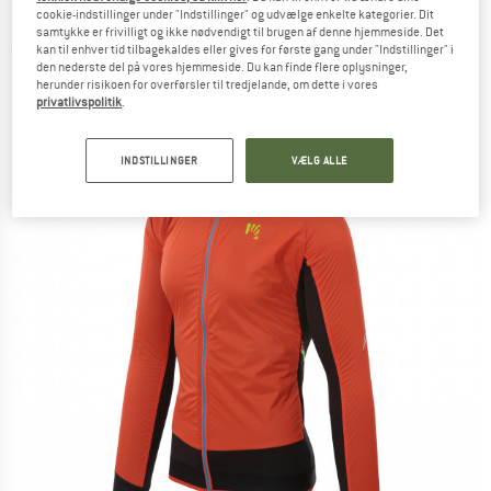
Løbejakke
cookie-indstillinger under "Indstillinger" og udvælge enkelte kategorier. Dit
samtykke er frivilligt og ikke nødvendigt til brugen af denne hjemmeside. Det
kan til enhver tid tilbagekaldes eller gives for første gang under "Indstillinger" i
(0)
den nederste del på vores hjemmeside. Du kan finde flere oplysninger,
herunder risikoen for overførsler til tredjelande, om dette i vores
privatlivspolitik
.
INDSTILLINGER
VÆLG ALLE