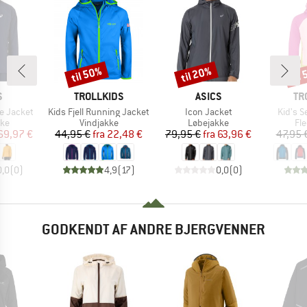
til 50%
til 20%
til
Rabat
Rabat
Raba
KE
MÆRKE
MÆRKE
MÆ
S
TROLLKIDS
ASICS
TR
Artikel
Artikel
Artikel
e Jacket
Kids Fjell Running Jacket
Icon Jacket
Kid's S
tgruppe
Produktgruppe
Produktgruppe
Pr
kke
Vindjakke
Løbejakke
Fl
is
dsat pris
Pris
Nedsat pris
Pris
Nedsat pris
69,97 €
44,95 €
fra
22,48 €
79,95 €
fra
63,96 €
47,95 
0,0
(
0
)
4,9
(
17
)
0,0
(
0
)
GODKENDT AF ANDRE BJERGVENNER