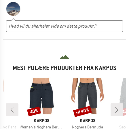
MEST PULÆRE PRODUKTER FRA KARPOS
til 40%
40%
40
Rabat
Rabat
Raba
E
MÆRKE
MÆRKE
M
OS
KARPOS
KARPOS
K
Artikel
Artikel
Artike
 Evo Pant
Women's Noghera Bermuda
Noghera Bermuda
Sacol