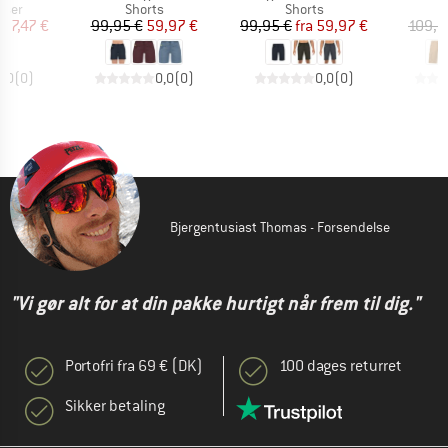
gruppe
Produktgruppe
Produktgruppe
kser
Shorts
Shorts
is
dsat pris
Pris
Nedsat pris
Pris
Nedsat pris
97,47 €
99,95 €
59,97 €
99,95 €
fra
59,97 €
109,9
0,0
(
0
)
0,0
(
0
)
0,0
(
0
)
Bjergentusiast Thomas - Forsendelse
"Vi gør alt for at din pakke hurtigt når frem til dig."
Portofri fra 69 € (DK)
100 dages returret
Sikker betaling