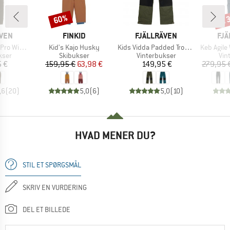
til
60%
Rabat
Raba
MÆRKE
MÆRKE
MÆ
ÄVEN
FINKID
FJÄLLRÄVEN
FJÄ
Artikel
Artikel
Artikel
r Trousers
Kid's Kajo Husky
Kids Vidda Padded Trousers
Keb Agile
gruppe
Produktgruppe
Produktgruppe
Pro
kser
Skibukser
Vinterbukser
Vin
is
Pris
Nedsat pris
Pris
5 €
159,95 €
63,98 €
149,95 €
279,95 
,6
(
20
)
5,0
(
6
)
5,0
(
10
)
HVAD MENER DU?
STIL ET SPØRGSMÅL
SKRIV EN VURDERING
DEL ET BILLEDE