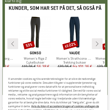
klar til dig:
KUNDER, SOM HAR SET PÅ DET, SÅ OGSÅ PÅ
til 22%
til
53%
Rabat
Rabat
Raba
KE
C
MÆRKE
GONSO
MÆRKE
VAUDE
M
SC
Warm Tights
Artikel
Women's Riga 2
Artikel
Women's Strathcona Pants II
Artikel
Women's Pan
tgruppe
hts
Produktgruppe
Cykelbukser
Produktgruppe
Trekking bukser
Prod
Trek
is
dsat pris
6,99 €
119,95 €
Pris
Nedsat pris
56,38 €
129,95 €
fra
Pris
Nedsat pris
101,36 €
129,95 
4,2
(
5
)
5,0
(
3
)
4,8
(
10
)
Vi anvender cookies og tilsvarende teknologier for at sikre de nødvendige
funktioner på vores website. Desuden tilbyder vi supplerende tjenester og
funktioner og analyserer vores datatrafik for at personalisere indhold og
reklamer og stille social media-funktioner til rådighed. Derved får vores social
media-, reklame- og analysepartnere også information om din benyttelse af
vores website, hvoraf nogle befinder sig i tredjelande uden tilstrækkelige
garantier for at beskytte dine data. Hvis du klikker på "Vælg alle", giver du dit
JACK WOLFSKIN
-
Women's Winternebel
samtykke til dette.
Hvis du ikke vil acceptere brugen af cookies undtagen de