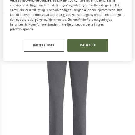
teknisk nødvendige cookies, så klik her
. Du kan til enhver tid ændre dine
Pants - Vinterbukser
cookie-indstillinger under "Indstillinger" og udvælge enkelte kategorier. Dit
samtykke er frivilligt og ikke nødvendigt til brugen af denne hjemmeside. Det
(0)
kan til enhver tid tilbagekaldes eller gives for første gang under "Indstillinger" i
den nederste del på vores hjemmeside. Du kan finde flere oplysninger,
herunder risikoen for overførsler til tredjelande, om dette i vores
privatlivspolitik
.
INDSTILLINGER
VÆLG ALLE