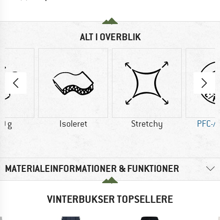
ALT I OVERBLIK
0 g
Isoleret
Stretchy
PFC-/P
MATERIALEINFORMATIONER & FUNKTIONER
VINTERBUKSER TOPSELLERE