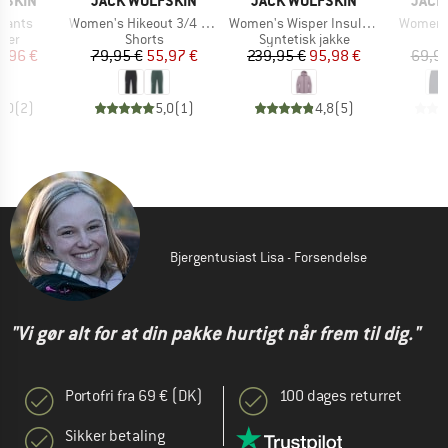
FSKIN
JACK WOLFSKIN
JACK WOLFSKIN
JACK
Artikel
Artikel
Artikel
 Pants
Women's Hikeout 3/4 Pants
Women's Wisper Insulated Jacket
Women's
gruppe
Produktgruppe
Produktgruppe
ser
Shorts
Syntetisk jakke
is
dsat pris
Pris
Nedsat pris
Pris
Nedsat pris
9,96 €
79,95 €
55,97 €
239,95 €
95,98 €
69,95
5,0
(
2
)
5,0
(
1
)
4,8
(
5
)
Bjergentusiast Lisa - Forsendelse
"Vi gør alt for at din pakke hurtigt når frem til dig."
Portofri fra 69 € (DK)
100 dages returret
Sikker betaling