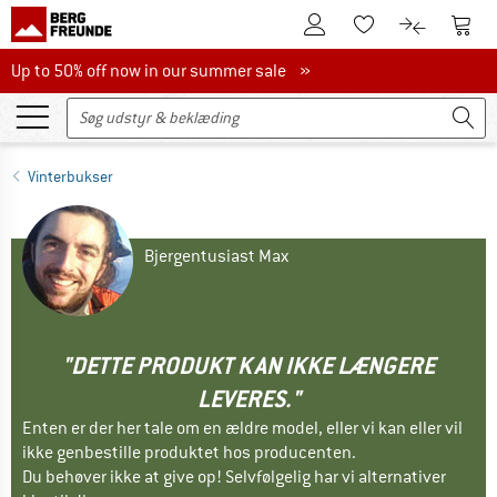
Til kundekontoen
Til 
Til huskesedlen.
Til produk
Up to 50% off now in our summer sale
Up to 50% off now in our summer sale »
Vinterbukser
Bjergentusiast Max
"DETTE PRODUKT KAN IKKE LÆNGERE
LEVERES."
Enten er der her tale om en ældre model, eller vi kan eller vil
ikke genbestille produktet hos producenten.
Du behøver ikke at give op! Selvfølgelig har vi alternativer