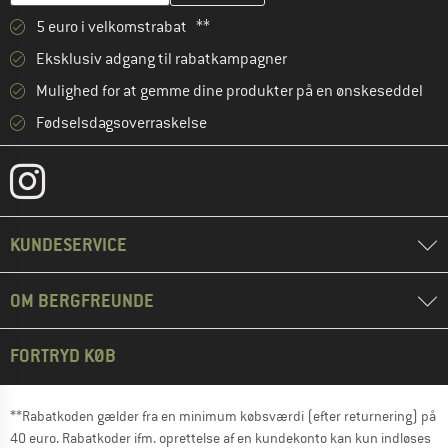
5 euro i velkomstrabat **
Eksklusiv adgang til rabatkampagner
Mulighed for at gemme dine produkter på en ønskeseddel
Fødselsdagsoverraskelse
KUNDESERVICE
OM BERGFREUNDE
FORTRYD KØB
**Rabatkoden gælder fra en minimum købsværdi (efter returnering) på
40 euro. Rabatkoder ifm. oprettelse af en kundekonto kan kun indløses