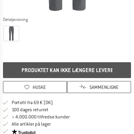
Detaljevisning
PRODUKTET KAN IKKE LÆNGERE LEVERES
HUSKE
SAMMENLIGNE
Find oplysninger om forsendelse her! Åb
Portofri fra 69 € (DK)
Gå til returretten her Åbnes i en infoboks
100 dages returret
> 4.000.000 tilfredse kunder
Alle artikler på lager
Vi er Trustpilot-certificeret - oplysningerne får du