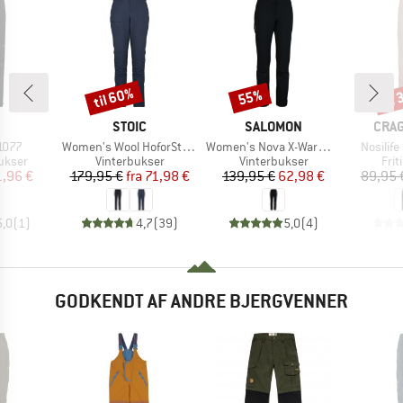
til 60%
til
55%
Rabat
Rabat
Raba
KE
MÆRKE
MÆRKE
MÆR
STOIC
SALOMON
CRA
Artikel
Artikel
Artikel
1077
Women's Wool HoforSt. Softshell Winter Pants
Women's Nova X-Warm Pants
Nosilife
uppe
Produktgruppe
Produktgruppe
Pro
ukser
Vinterbukser
Vinterbukser
Fri
is
dsat pris
Pris
Nedsat pris
Pris
Nedsat pris
1,96 €
179,95 €
fra
71,98 €
139,95 €
62,98 €
89,95 
5,0
(
1
)
4,7
(
39
)
5,0
(
4
)
GODKENDT AF ANDRE BJERGVENNER