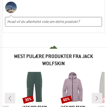
MEST PULÆRE PRODUKTER FRA JACK
WOLFSKIN
30%
60%
25
Rabat
Rabat
Raba
MÆRKE
MÆRKE
MÆR