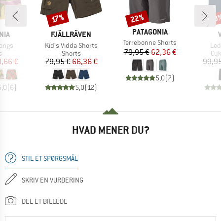
22%
40
Rabat
Rabat
Raba
17%
MÆRKE
PATAGONIA
MÆRKE
NIA
FJÄLLRÄVEN
Artikel
Terrebonne Shorts
Artikel
Arti
Longs
Kid's Vidda Shorts
Led
Pris
Nedsat pris
79,95 €
62,36 €
ktgruppe
Produktgruppe
Pro
s
Shorts
Cyk
is
dsat pris
Pris
Nedsat pris
,66 €
79,95 €
66,36 €
99,95
5,0
(
7
)
5,0
(
6
)
5,0
(
12
)
HVAD MENER DU?
STIL ET SPØRGSMÅL
SKRIV EN VURDERING
DEL ET BILLEDE