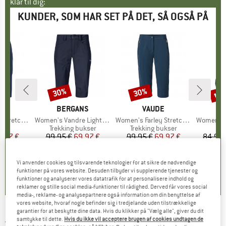
klar til dig:
KUNDER, SOM HAR SET PÅ DET, SÅ OGSÅ PÅ
til
30%
30%
Rabat
Rabat
Raba
KE
E
MÆRKE
BERGANS
MÆRKE
VAUDE
 Shorts II
Artikel
Women's Vandre Light Softshell Long Shorts
Artikel
Women's Farley Stretch Capri III
Artikel
Women's No
ktgruppe
s
Produktgruppe
Trekking bukser
Produktgruppe
Trekking bukser
is
dsat pris
2,97 €
99,95 €
Pris
Nedsat pris
69,97 €
99,95 €
Pris
Nedsat pris
69,97 €
84,95 
5,0
(
8
)
5,0
(
1
)
4,9
(
18
)
Vi anvender cookies og tilsvarende teknologier for at sikre de nødvendige
funktioner på vores website. Desuden tilbyder vi supplerende tjenester og
funktioner og analyserer vores datatrafik for at personalisere indhold og
reklamer og stille social media-funktioner til rådighed. Derved får vores social
media-, reklame- og analysepartnere også information om din benyttelse af
vores website, hvoraf nogle befinder sig i tredjelande uden tilstrækkelige
garantier for at beskytte dine data. Hvis du klikker på "Vælg alle", giver du dit
JACK WOLFSKIN
-
Women's Activate Track
samtykke til dette.
Hvis du ikke vil acceptere brugen af cookies undtagen de