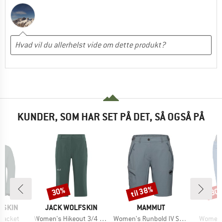
KUNDER, SOM HAR SET PÅ DET, SÅ OGSÅ PÅ
til 38%
30%
30
Rabat
Rabat
Raba
MÆRKE
MÆRKE
FSKIN
JACK WOLFSKIN
MAMMUT
Artikel
Artikel
Artikel
 Jacket
Women's Hikeout 3/4 Pants
Women's Runbold IV Shorts
Women's