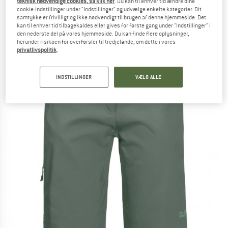
teknisk nødvendige cookies, så klik her
. Du kan til enhver tid ændre dine
Shorts - Shorts
cookie-indstillinger under "Indstillinger" og udvælge enkelte kategorier. Dit
samtykke er frivilligt og ikke nødvendigt til brugen af denne hjemmeside. Det
(0)
kan til enhver tid tilbagekaldes eller gives for første gang under "Indstillinger" i
den nederste del på vores hjemmeside. Du kan finde flere oplysninger,
herunder risikoen for overførsler til tredjelande, om dette i vores
privatlivspolitik
.
INDSTILLINGER
VÆLG ALLE