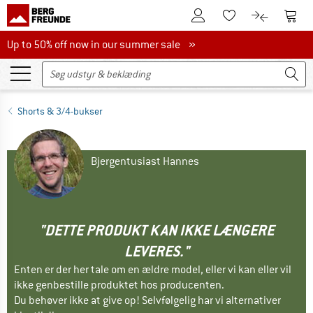
Til kundekontoen
Til 
Til huskesedlen.
Til produk
Up to 50% off now in our summer sale
Up to 50% off now in our summer sale »
Shorts & 3/4-bukser
Bjergentusiast Hannes
"DETTE PRODUKT KAN IKKE LÆNGERE
LEVERES."
Enten er der her tale om en ældre model, eller vi kan eller vil
ikke genbestille produktet hos producenten.
Du behøver ikke at give op! Selvfølgelig har vi alternativer