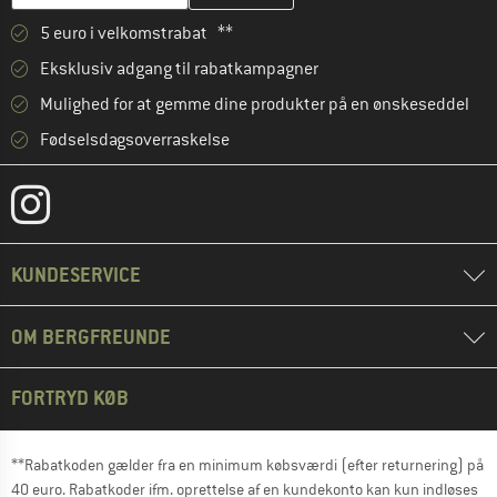
5 euro i velkomstrabat **
Eksklusiv adgang til rabatkampagner
Mulighed for at gemme dine produkter på en ønskeseddel
Fødselsdagsoverraskelse
KUNDESERVICE
OM BERGFREUNDE
FORTRYD KØB
**Rabatkoden gælder fra en minimum købsværdi (efter returnering) på
40 euro. Rabatkoder ifm. oprettelse af en kundekonto kan kun indløses