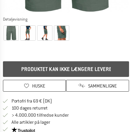
Detaljevisning
PRODUKTET KAN IKKE LÆNGERE LEVERES
HUSKE
SAMMENLIGNE
Find oplysninger om forsendelse her! Åb
Portofri fra 69 € (DK)
Gå til returretten her Åbnes i en infoboks
100 dages returret
> 4.000.000 tilfredse kunder
Alle artikler på lager
Vi er Trustpilot-certificeret - oplysningerne får du