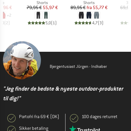
tgruppe
Produktgruppe
Produktgruppe
Pr
kke
Shorts
Shorts
3/
is
dsat pris
Pris
Nedsat pris
Pris
Nedsat pris
9,96 €
79,95 €
55,97 €
89,95 €
fra
55,77 €
69,95
+
2
5,0
(
2
)
5,0
(
1
)
4,7
(
3
)
Bjergentusiast Jürgen - Indkøber
"Jeg finder de bedste & nyeste outdoor-produkter
til dig!"
Portofri fra 69 € (DK)
100 dages returret
Sikker betaling