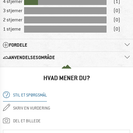
4 stjerner
(1)
3 stjerner
(0)
2 stjerner
(0)
1 stjerne
(0)
FORDELE
ANVENDELSESOMRÅDE
HVAD MENER DU?
STIL ET SPØRGSMÅL
SKRIV EN VURDERING
DEL ET BILLEDE