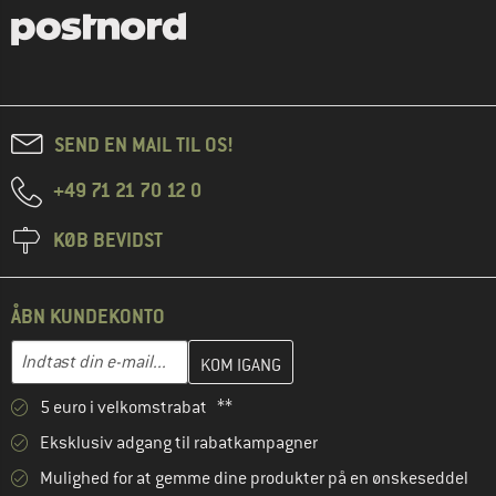
SEND EN MAIL TIL OS!
+49 71 21 70 12 0
KØB BEVIDST
ÅBN KUNDEKONTO
Indtast din e-mailadresse her, og opret i næste trin din kundekon
E-mail-adresse
5 euro i velkomstrabat **
Eksklusiv adgang til rabatkampagner
Mulighed for at gemme dine produkter på en ønskeseddel