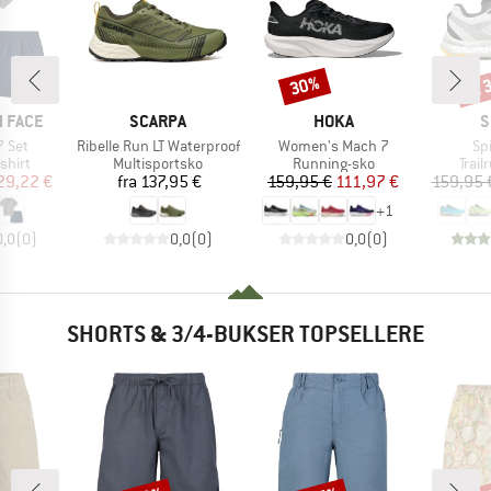
til
30%
Rabat
Raba
MÆRKE
MÆRKE
M
 FACE
SCARPA
HOKA
S
Artikel
Artikel
Art
7 Set
Ribelle Run LT Waterproof
Women's Mach 7
Sp
ruppe
Produktgruppe
Produktgruppe
Prod
shirt
Multisportsko
Running-sko
Trai
is
dsat pris
Pris
Pris
Nedsat pris
29,22 €
fra
137,95 €
159,95 €
111,97 €
159,95 
+
1
0,0
(
0
)
0,0
(
0
)
0,0
(
0
)
SHORTS & 3/4-BUKSER TOPSELLERE