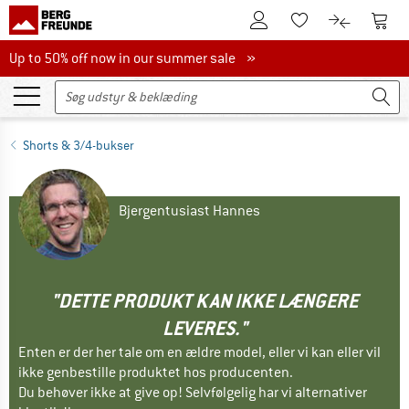
Til kundekontoen
Til 
Til huskesedlen.
Til produk
Up to 50% off now in our summer sale
Up to 50% off now in our summer sale »
Shorts & 3/4-bukser
Bjergentusiast Hannes
"DETTE PRODUKT KAN IKKE LÆNGERE
LEVERES."
Enten er der her tale om en ældre model, eller vi kan eller vil
ikke genbestille produktet hos producenten.
Du behøver ikke at give op! Selvfølgelig har vi alternativer