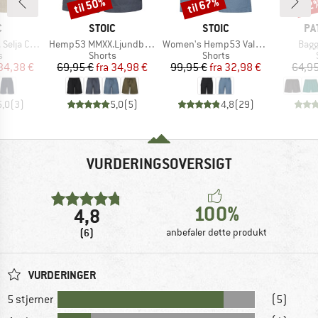
til 50%
til 67%
22
Rabat
Rabat
Raba
KE
MÆRKE
MÆRKE
MÆ
C
STOIC
STOIC
PA
Artikel
Artikel
Artik
ord Shorts
Hemp53 MMXX.Ljundby Shorts
Women's Hemp53 ValenSt. Shorts
Bagg
ktgruppe
Produktgruppe
Produktgruppe
s
Shorts
Shorts
is
dsat pris
Pris
Nedsat pris
Pris
Nedsat pris
34,38 €
69,95 €
fra
34,98 €
99,95 €
fra
32,98 €
64,95
5,0
(
3
)
5,0
(
5
)
4,8
(
29
)
VURDERINGSOVERSIGT
100%
4,8
(6)
anbefaler dette produkt
VURDERINGER
5 stjerner
(5)