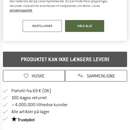
den nederste del på vores hjemmeside. Du kan finde flere oplysninger,
herunder risikoen for overførsler til tredjelande, om dette i vores
Detaljevisning
privatlivspolitik
.
INDSTILLINGER
VÆLG ALLE
PRODUKTET KAN IKKE LÆNGERE LEVERES
HUSKE
SAMMENLIGNE
Find oplysninger om forsendelse her! Åb
Portofri fra 69 € (DK)
Gå til returretten her Åbnes i en infoboks
100 dages returret
> 4.000.000 tilfredse kunder
Alle artikler på lager
Vi er Trustpilot-certificeret - oplysningerne får du