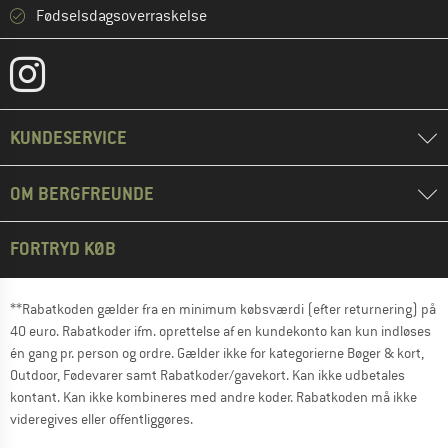
Fødselsdagsoverraskelse
KUNDESERVICE
OM BERGFREUNDE
FORTRYD KØB
**Rabatkoden gælder fra en minimum købsværdi (efter returnering) på
40 euro. Rabatkoder ifm. oprettelse af en kundekonto kan kun indløses
én gang pr. person og ordre. Gælder ikke for kategorierne Bøger & kort,
Outdoor, Fødevarer samt Rabatkoder/gavekort. Kan ikke udbetales
kontant. Kan ikke kombineres med andre koder. Rabatkoden må ikke
videregives eller offentliggøres.