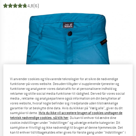
4,8
(6)
Vi anvender cookies og tilsvarende teknologier for at sikre de nødvendige
funktioner på vores website. Desuden tilbyder vi supplerende tjenester og
funktioner og analyserer vores datatrafik for at personalisere indhold og
reklamer og stille social media-funktioner til rådighed. Derved får vores social
media-, reklame- og analysepartnere også information om din benyttelse af
vores website, hvoraf nogle befinder sig i tredjelande uden tilstrækkelige
garantier for at beskytte dine data. Hvis du klikker på "Vælg alle", giver du dit
samtykke til dette.
Hvis du ikke vil acceptere brugen af cookies undtagen de
teknisk nødvendige cookies, så klik her
. Du kan til enhver tid ændre dine
cookie-indstillinger under "Indstillinger" og udvælge enkelte kategorier. Dit
samtykke er frivilligt og ikke nødvendigt til brugen af denne hjemmeside. Det
kan til enhver tid tilbagekaldes eller gives for første gang under "Indstillinger" i