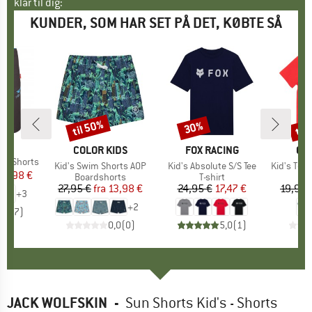
klar til dig:
KUNDER, SOM HAR SET PÅ DET, KØBTE SÅ
til 50%
til
30%
Rabat
Rabat
Raba
IDS
MÆRKE
COLOR KIDS
MÆRKE
FOX RACING
MÆ
CO
nd Shorts
Artikel
Kid's Swim Shorts AOP
Artikel
Kid's Absolute S/S Tee
Artikel
Kid's T-Shirt w
is
dsat pris
13,98 €
Produktgruppe
Boardshorts
Produktgruppe
T-shirt
27,95 €
fra
Pris
Nedsat pris
13,98 €
24,95 €
Pris
Nedsat pris
17,47 €
19,95 
+
3
+
2
4,9
(
7
)
0,0
(
0
)
5,0
(
1
)
JACK WOLFSKIN
-
Sun Shorts Kid's - Shorts