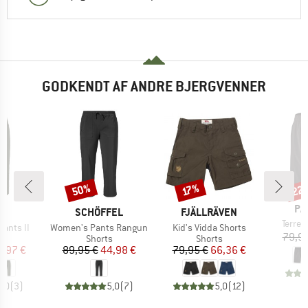
GODKENDT AF ANDRE BJERGVENNER
50%
22
Rabat
Rabat
Raba
17%
MÆ
PA
KE
MÆRKE
MÆRKE
E
SCHÖFFEL
FJÄLLRÄVEN
Artikel
Terre
Artikel
Artikel
Pants II
Women's Pants Rangun
Kid's Vidda Shorts
79,95
ktgruppe
Produktgruppe
Produktgruppe
s
Shorts
Shorts
is
dsat pris
Pris
Nedsat pris
Pris
Nedsat pris
2,97 €
89,95 €
44,98 €
79,95 €
66,36 €
5,0
(
3
)
5,0
(
7
)
5,0
(
12
)