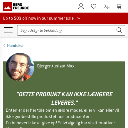
Til kundekontoen
Til 
Til huskesedlen.
Til produk
Up to 50% off now in our summer sale
Up to 50% off now in our summer sale »
Handsker
Bjergentusiast Max
"DETTE PRODUKT KAN IKKE LÆNGERE
LEVERES."
Enten er der her tale om en ældre model, eller vi kan eller vil
ikke genbestille produktet hos producenten.
Du behøver ikke at give op! Selvfølgelig har vi alternativer