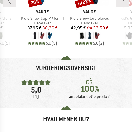
til 22%
20%
25
Rabat
Rabat
Raba
KE
MÆRKE
MÆRKE
A
VAUDE
VAUDE
Artikel
Artikel
Artikel
Mittens
Kid's Snow Cup Mitten III
Kid's Snow Cup Gloves
Kid's 
tgruppe
Produktgruppe
Produktgruppe
Pr
er
Handsker
Handsker
H
is
Pris
Nedsat pris
Pris
Nedsat pris
 €
37,95 €
30,36 €
42,95 €
fra
33,50 €
19,9
5,0
(
1
)
5,0
(
5
)
5,0
(
2
)
VURDERINGSOVERSIGT
100%
5,0
(1)
anbefaler dette produkt
HVAD MENER DU?