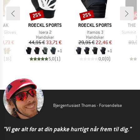
25%
25%
60
Rabat
Rabat
Raba
MÆRKE
MÆRKE
MÆRK
PEAK
ROECKL SPORTS
ROECKL SPORTS
THE 
Artikel
Artikel
Artikel
ce Gloves
Isera 2
Itamos 3
Summit Lightw
tgruppe
Produktgruppe
Produktgruppe
Pr
er
Handsker
Handsker
H
is
dsat pris
Pris
Nedsat pris
Pris
Nedsat pris
10,73 €
44,95 €
33,71 €
29,95 €
22,46 €
89,95
+
1
+
1
,4
(
16
)
5,0
(
1
)
0,0
(
0
)
Bjergentusiast Thomas - Forsendelse
"Vi gør alt for at din pakke hurtigt når frem til dig."