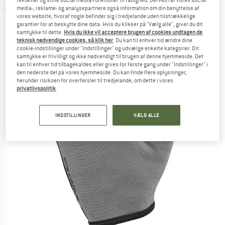
reklamer og stille social media-funktioner til rådighed. Derved får vores social
media-, reklame- og analysepartnere også information om din benyttelse af
5,0
(1)
vores website, hvoraf nogle befinder sig i tredjelande uden tilstrækkelige
garantier for at beskytte dine data. Hvis du klikker på "Vælg alle", giver du dit
samtykke til dette.
Hvis du ikke vil acceptere brugen af cookies undtagen de
teknisk nødvendige cookies, så klik her
. Du kan til enhver tid ændre dine
cookie-indstillinger under "Indstillinger" og udvælge enkelte kategorier. Dit
samtykke er frivilligt og ikke nødvendigt til brugen af denne hjemmeside. Det
kan til enhver tid tilbagekaldes eller gives for første gang under "Indstillinger" i
den nederste del på vores hjemmeside. Du kan finde flere oplysninger,
herunder risikoen for overførsler til tredjelande, om dette i vores
privatlivspolitik
.
INDSTILLINGER
VÆLG ALLE