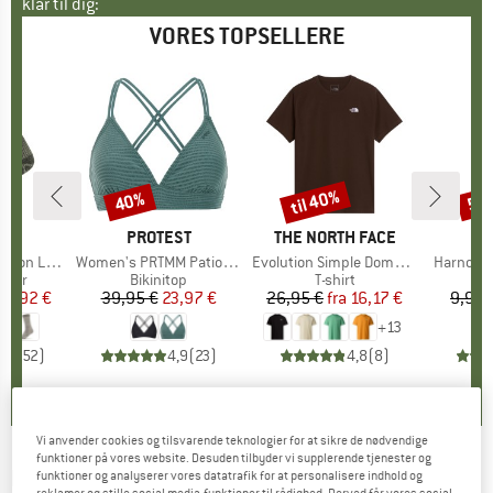
klar til dig:
VORES TOPSELLERE
til 40%
40%
57
Rabat
Rabat
Raba
KE
C
MÆRKE
PROTEST
MÆRKE
THE NORTH FACE
ight Socks
Artikel
Women's PRTMM Patio Triangle
Artikel
Evolution Simple Dome Short Sleeve
Artikel
Harnosan
ruppe
kker
Produktgruppe
Bikinitop
Produktgruppe
T-shirt
P
P
is
dsat pris
14,92 €
39,95 €
Pris
Nedsat pris
23,97 €
26,95 €
fra
Pris
Nedsat pris
16,17 €
9,95 
+
13
7
(
252
)
4,9
(
23
)
4,8
(
8
)
Vi anvender cookies og tilsvarende teknologier for at sikre de nødvendige
funktioner på vores website. Desuden tilbyder vi supplerende tjenester og
IXS
-
Carve Gloves - Handsker
funktioner og analyserer vores datatrafik for at personalisere indhold og