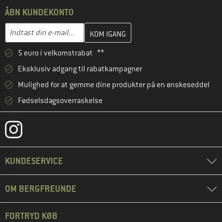
ÅBN KUNDEKONTO
Indtast din e-mailadresse her, og opret i næste trin din kundekon
E-mail-adresse
5 euro i velkomstrabat **
Eksklusiv adgang til rabatkampagner
Mulighed for at gemme dine produkter på en ønskeseddel
Fødselsdagsoverraskelse
KUNDESERVICE
OM BERGFREUNDE
FORTRYD KØB