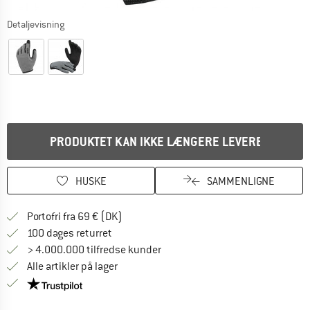
Detaljevisning
PRODUKTET KAN IKKE LÆNGERE LEVERES
HUSKE
SAMMENLIGNE
Find oplysninger om forsendelse her! Åb
Portofri fra 69 € (DK)
Gå til returretten her Åbnes i en infoboks
100 dages returret
> 4.000.000 tilfredse kunder
Alle artikler på lager
Vi er Trustpilot-certificeret - oplysningerne får du