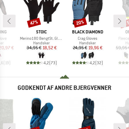
til
47%
20%
Rabat
Rabat
Raba
MÆRKE
MÆRKE
M
ING
STOIC
BLACK DIAMOND
O
Artikel
Artikel
Artikel
love
Merino180 BengtSt. Glove
Crag Gloves
Fleece
tgruppe
Produktgruppe
Produktgruppe
Pr
er
Handsker
Handsker
H
is
dsat pris
Pris
Nedsat pris
Pris
Nedsat pris
20,97 €
34,95 €
18,52 €
24,95 €
19,96 €
59,95 
,6
(
19
)
4,2
(
73
)
4,2
(
32
)
GODKENDT AF ANDRE BJERGVENNER