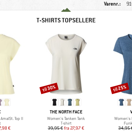
Varenr.:
91
T-SHIRTS TOPSELLERE
til 30%
til 25%
Rabat
Rabat
KE
MÆRKE
C
THE NORTH FACE
Artikel
Artikel
malSt. Top II
Women's Tanken Tank
Women's E
ktgruppe
Produktgruppe
Prod
t
T-shirt
Funk
is
dsat pris
Pris
Nedsat pris
7,98 €
39,95 €
fra
27,97 €
34,95 