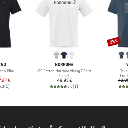
25%
Rabat
MÆRKE
TED
NORRØNA
Artikel
Artik
tch Bike
/29 Cotton Norrøna Viking T-Shirt
Tekoa
ktgruppe
Produktgruppe
Prod
t
T-shirt
Funk
is
dsat pris
Pris
7,97 €
48,95 €
49,9
5,0
(
1
)
5,0
(
1
)