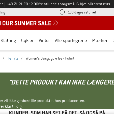
Ring til os på
de
|
+49 71 21 70 12 0
Ofte stillede spørgsmål & hjælp
Ordrestatus
Find betalingsoplysningerne her! Åbnes i en infoboks
Gå til retur
ling
100 dages returret
Klatring
Cykler
Vinter
Alle sportsgrene
Mærker
s
/
T-shirts
/
Women's Daisycycle Tee - T-shirt
"DETTE PRODUKT KAN IKKE LÆNGERE
ller vil ikke genbestille produktet hos producenten.
r klar til dig:
KUNDER, SOM HAR SET PÅ DET, SÅ OGSÅ PÅ