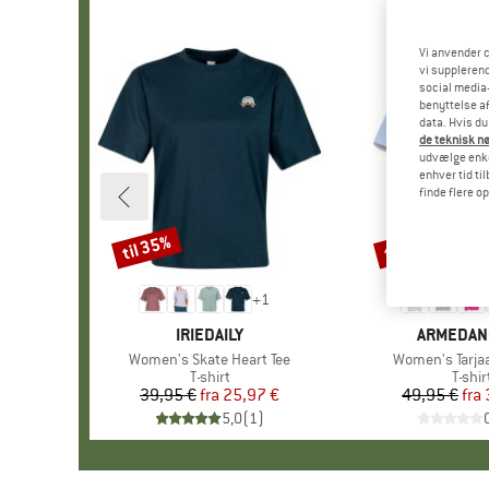
Vi anvender c
vi supplerend
social media-
benyttelse af
data. Hvis du
de teknisk nø
udvælge enkel
enhver tid ti
finde flere o
til 35%
til 30%
Rabat
Rabat
+
1
MÆRKE
IRIEDAILY
MÆRKE
ARMEDAN
Artikel
Women's Skate Heart Tee
Artikel
Women's Tarja
Produktgruppe
T-shirt
Prod
T-shir
39,95 €
fra
Pris
Nedsat pris
25,97 €
49,95 €
fra
Pr
Ne
5,0
(
1
)