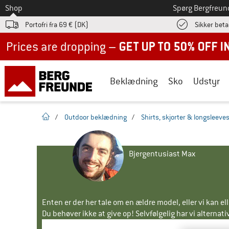
Til
Shop
Spørg Bergfreun
Portofri fra 69 € (DK)
Sikker beta
Up to 50% off now in our summer sale
Beklædning
Sko
Udstyr
Hjemmeside
/
Outdoor beklædning
/
Shirts, skjorter & longsleeve
Bjergentusiast Max
Enten er der her tale om en ældre model, eller vi kan e
Du behøver ikke at give op! Selvfølgelig har vi alternative