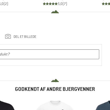
5,0
(
2
)
5,0
(
7
)
DEL ET BILLEDE
GODKENDT AF ANDRE BJERGVENNER