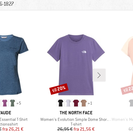
6-1827
til 20%
til 
Rabat
Rabat
+
5
+
1
MÆRKE
MÆRKE
VAUDE
THE NORTH FACE
Artikel
Artikel
ssential T-Shirt
Women's Evolution Simple Dome Short Sleeve
Women's Merin
uktgruppe
Produktgruppe
tionsshirt
T-shirt
Pris
Nedsat pris
Pris
Nedsat pris
€
fra
26,21 €
26,95 €
fra
21,56 €
69