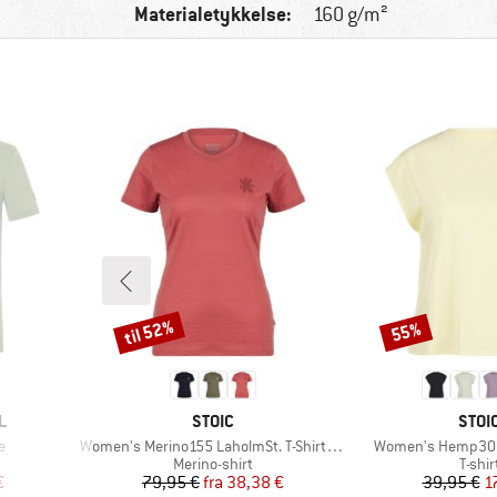
Materialetykkelse:
160 g/m²
til 52%
55%
Rabat
Rabat
MÆRKE
MÆR
L
STOIC
STOI
Artikel
Artikel
e
Women's Merino155 LaholmSt. T-Shirt Daisy Flower
Women's Hemp30 A
e
Produktgruppe
Produ
Merino-shirt
T-shir
 pris
Pris
Nedsat pris
Pr
Ne
€
79,95 €
fra
38,38 €
39,95 €
1