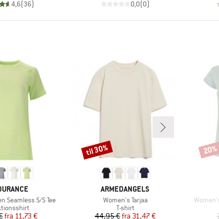
4,6
(
36
)
0,0
(
0
)
til 30%
20%
Rabat
Rabat
RKE
MÆRKE
DURANCE
ARMEDANGELS
Artikel
Artikel
n Seamless S/S Tee
Women's Tarjaa
Women's 
uktgruppe
Produktgruppe
tionsshirt
T-shirt
Pris
Nedsat pris
Pris
Nedsat pris
€
fra
11,73 €
44,95 €
fra
31,47 €