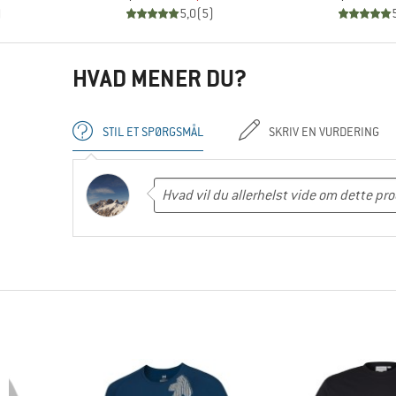
)
5,0
(
5
)
HVAD MENER DU?
STIL ET SPØRGSMÅL
SKRIV EN VURDERING