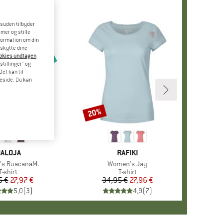
esuden tilbyder
mer og stille
formation om din
eskytte dine
ookies undtagen
stillinger" og
et kan til
meside. Du kan
20%
Rabat
+
1
ÆRKE
ALOJA
MÆRKE
RAFIKI
s RuacanaM.
Artikel
Women's Jay
Produktgruppe
T-shirt
Produktgruppe
T-shirt
5 €
Pris
Nedsat pris
27,97 €
34,95 €
Pris
Nedsat pris
27,96 €
5,0
(
3
)
4,9
(
7
)