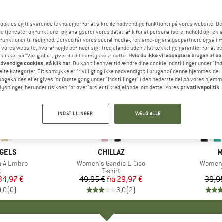
ookies og tilsvarende teknologier for at sikre de nødvendige funktioner på vores website. D
e tjenester og funktioner og analyserer vores datatrafik for at personalisere indhold og rekla
funktioner til rådighed. Derved får vores social media-, reklame- og analysepartnere også in
 vores website, hvoraf nogle befinder sig i tredjelande uden tilstrækkelige garantier for at b
 klikker på "Vælg alle", giver du dit samtykke til dette.
Hvis du ikke vil acceptere brugen af c
dvendige cookies, så klik her
. Du kan til enhver tid ændre dine cookie-indstillinger under "Ind
te kategorier. Dit samtykke er frivilligt og ikke nødvendigt til brugen af denne hjemmeside. D
lbagekaldes eller gives for første gang under "Indstillinger" i den nederste del på vores hjem
plysninger, herunder risikoen for overførsler til tredjelande, om dette i vores
privatlivspolitik
.
til 40%
30%
Rabat
Rabat
INDSTILLINGER
VÆLG ALLE
+
2
GELS
MÆRKE
CHILLAZ
M
M
a Å Embro
Artikel
Women's Gandia E-Ciao
Artikel
Women'
uktgruppe
t
Produktgruppe
T-shirt
is
dsat pris
34,97 €
49,95 €
fra
Pris
Nedsat pris
29,97 €
39,9
0,0
(
0
)
3,0
(
2
)