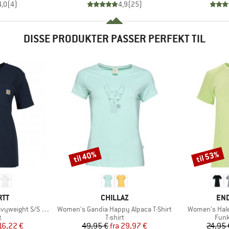
4,0
(
4
)
4,9
(
25
)
DISSE PRODUKTER PASSER PERFEKT TIL
til 40%
til 53%
Rabat
Rabat
MÆRKE
MÆ
RTT
CHILLAZ
EN
Artikel
Artikel
 S/S Pocket Cotton
Women's Gandia Happy Alpaca T-Shirt
Women's Hale
ktgruppe
Produktgruppe
Prod
t
T-shirt
Funk
is
dsat pris
Pris
Nedsat pris
16,22 €
49,95 €
fra
29,97 €
24,95 