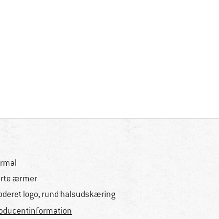
rmal
rte ærmer
oderet logo, rund halsudskæring
oducentinformation