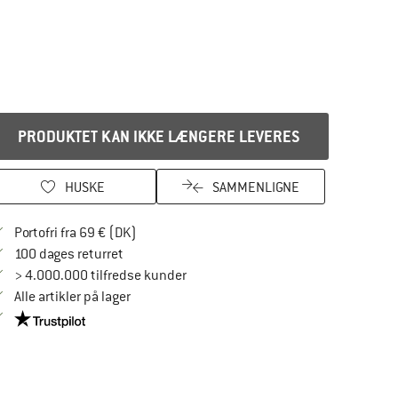
PRODUKTET KAN IKKE LÆNGERE LEVERES
HUSKE
SAMMENLIGNE
Find oplysninger om forsendelse her! Åbnes
Portofri fra 69 € (DK)
Gå til returretten her Åbnes i en infoboks
100 dages returret
> 4.000.000 tilfredse kunder
Alle artikler på lager
Vi er Trustpilot-certificeret - oplysningerne får du her