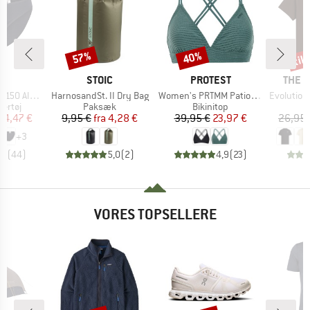
til
57%
40%
Rabat
Rabat
Raba
KE
MÆRKE
MÆRKE
MÆRK
C
STOIC
PROTEST
THE 
Artikel
Artikel
Artikel
enSt. Brief
HarnosandSt. II Dry Bag
Women's PRTMM Patio Triangle
Evolution Simpl
uppe
Produktgruppe
Produktgruppe
ertøj
Paksæk
Bikinitop
is
dsat pris
Pris
Nedsat pris
Pris
Nedsat pris
24,47 €
9,95 €
fra
4,28 €
39,95 €
23,97 €
26,95 
+
3
,8
(
44
)
5,0
(
2
)
4,9
(
23
)
VORES TOPSELLERE