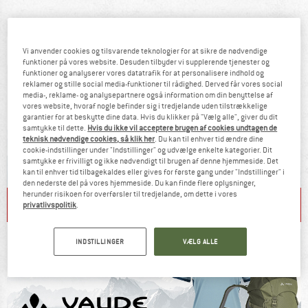
Vi anvender cookies og tilsvarende teknologier for at sikre de nødvendige
funktioner på vores website. Desuden tilbyder vi supplerende tjenester og
funktioner og analyserer vores datatrafik for at personalisere indhold og
reklamer og stille social media-funktioner til rådighed. Derved får vores social
media-, reklame- og analysepartnere også information om din benyttelse af
vores website, hvoraf nogle befinder sig i tredjelande uden tilstrækkelige
garantier for at beskytte dine data. Hvis du klikker på "Vælg alle", giver du dit
samtykke til dette.
Hvis du ikke vil acceptere brugen af cookies undtagen de
teknisk nødvendige cookies, så klik her
. Du kan til enhver tid ændre dine
cookie-indstillinger under "Indstillinger" og udvælge enkelte kategorier. Dit
samtykke er frivilligt og ikke nødvendigt til brugen af denne hjemmeside. Det
kan til enhver tid tilbagekaldes eller gives for første gang under "Indstillinger" i
den nederste del på vores hjemmeside. Du kan finde flere oplysninger,
herunder risikoen for overførsler til tredjelande, om dette i vores
REDUCED T-SHIRTS
RUNNING SHOES
privatlivspolitik
.
INDSTILLINGER
VÆLG ALLE