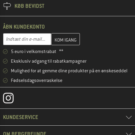
KØB BEVIDST
ÅBN KUNDEKONTO
Indtast din e-mailadresse her, og opret i næste trin din kundekon
E-mail-adresse
5 euro i velkomstrabat **
Eksklusiv adgang til rabatkampagner
Mulighed for at gemme dine produkter på en ønskeseddel
Fødselsdagsoverraskelse
KUNDESERVICE
OM BERGFREUNDE