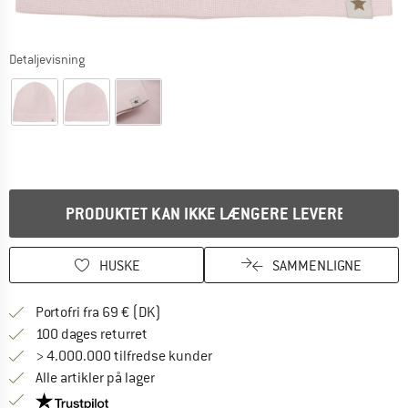
Detaljevisning
PRODUKTET KAN IKKE LÆNGERE LEVERES
HUSKE
SAMMENLIGNE
Find oplysninger om forsendelse her! Åb
Portofri fra 69 € (DK)
Gå til returretten her Åbnes i en infoboks
100 dages returret
> 4.000.000 tilfredse kunder
Alle artikler på lager
Vi er Trustpilot-certificeret - oplysningerne får du