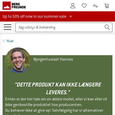
Til kundekontoen
Til 
Til huskesedlen.
Til produk
Up to 50% off now in our summer sale
Up to 50% off now in our summer sale »
Huer
Bjergentusiast Hannes
"DETTE PRODUKT KAN IKKE LÆNGERE
LEVERES."
Enten er der her tale om en ældre model, eller vi kan eller vil
ikke genbestille produktet hos producenten.
Du behøver ikke at give op! Selvfølgelig har vi alternativer