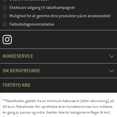
Eksklusiv adgang til rabatkampagner
Mulighed for at gemme dine produkter på en ønskeseddel
Fødselsdagsoverraskelse
KUNDESERVICE
OM BERGFREUNDE
FORTRYD KØB
**Rabatkoden gælder fra en minimum købsværdi (efter returnering) på
40 euro. Rabatkoder ifm. oprettelse af en kundekonto kan kun indløses
én gang pr. person og ordre. Gælder ikke for kategorierne Bøger & kort,