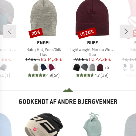
til 20%
til
20%
Rabat
Rabat
Raba
KE
MÆRKE
MÆRKE
.
ENGEL
BUFF
Artikel
Artikel
Arti
Tech Hat
Baby Hat, Wool/Silk
Lightweight Merino Wool Hat
Bab
uktgruppe
Produktgruppe
Produktgruppe
Hue
Hue
is
dsat pris
Pris
Nedsat pris
Pris
Nedsat pris
,96 €
17,95 €
fra
14,36 €
27,95 €
fra
22,36 €
18,95 
+
5
5,0
(
1
)
4,9
(
57
)
4,7
(
39
)
GODKENDT AF ANDRE BJERGVENNER