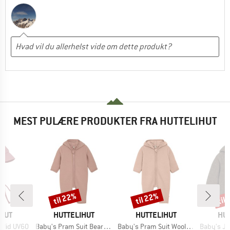
MEST PULÆRE PRODUKTER FRA HUTTELIHUT
til 22%
til 22%
til
Rabat
Rabat
Raba
MÆRKE
MÆRKE
MÆ
HUT
HUTTELIHUT
HUTTELIHUT
HUT
Artikel
Artikel
Artikel
Solid UV60
Baby's Pram Suit Bear Ears Wool Fleece
Baby's Pram Suit Wool Fleece
Baby's Jacket B