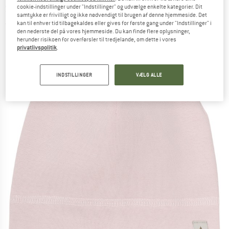
Seam - Hue
cookie-indstillinger under "Indstillinger" og udvælge enkelte kategorier. Dit
samtykke er frivilligt og ikke nødvendigt til brugen af denne hjemmeside. Det
kan til enhver tid tilbagekaldes eller gives for første gang under "Indstillinger" i
(0)
den nederste del på vores hjemmeside. Du kan finde flere oplysninger,
herunder risikoen for overførsler til tredjelande, om dette i vores
privatlivspolitik
.
INDSTILLINGER
VÆLG ALLE