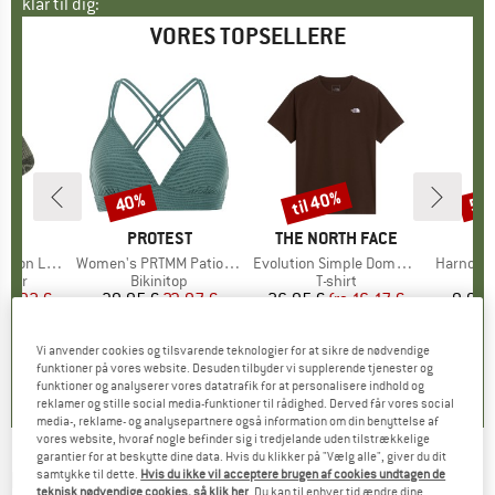
klar til dig:
VORES TOPSELLERE
til 40%
40%
57
Rabat
Rabat
Raba
KE
C
MÆRKE
PROTEST
MÆRKE
THE NORTH FACE
ight Socks
Artikel
Women's PRTMM Patio Triangle
Artikel
Evolution Simple Dome Short Sleeve
Artikel
Harnosan
ruppe
kker
Produktgruppe
Bikinitop
Produktgruppe
T-shirt
P
P
is
dsat pris
14,92 €
39,95 €
Pris
Nedsat pris
23,97 €
26,95 €
fra
Pris
Nedsat pris
16,17 €
9,95 
+
13
Vi anvender cookies og tilsvarende teknologier for at sikre de nødvendige
7
(
252
)
4,9
(
23
)
4,8
(
8
)
funktioner på vores website. Desuden tilbyder vi supplerende tjenester og
funktioner og analyserer vores datatrafik for at personalisere indhold og
reklamer og stille social media-funktioner til rådighed. Derved får vores social
media-, reklame- og analysepartnere også information om din benyttelse af
vores website, hvoraf nogle befinder sig i tredjelande uden tilstrækkelige
garantier for at beskytte dine data. Hvis du klikker på "Vælg alle", giver du dit
HUTTELIHUT
-
samtykke til dette.
Hvis du ikke vil acceptere brugen af cookies undtagen de
Kid's Beanie Solid Rib With
teknisk nødvendige cookies, så klik her
. Du kan til enhver tid ændre dine