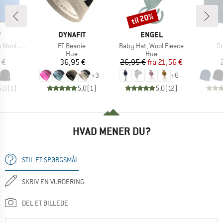
til 20%
Rabat
KE
MÆRKE
MÆRKE
F
DYNAFIT
ENGEL
Artikel
Artikel
Ar
rsible Hat
FT Beanie
Baby Hat, Wool Fleece
Dr
uktgruppe
Produktgruppe
Produktgruppe
Hue
Hue
is
Pris
Pris
Nedsat pris
 €
36,95 €
26,95 €
fra
21,56 €
+
3
+
6
5,0
(
1
)
5,0
(
1
)
5,0
(
12
)
HVAD MENER DU?
STIL ET SPØRGSMÅL
SKRIV EN VURDERING
DEL ET BILLEDE