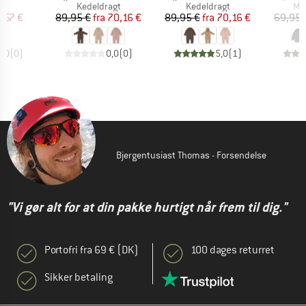
uktgruppe
Produktgruppe
Produktgruppe
Pr
Kedeldragt
Kedeldragt
Mer
is
dsat pris
Pris
Nedsat pris
Pris
Nedsat pris
,57 €
89,95 €
fra
70,16 €
89,95 €
fra
70,16 €
69,95 
0,0
(
0
)
0,0
(
0
)
5,0
(
1
)
Bjergentusiast Thomas - Forsendelse
"Vi gør alt for at din pakke hurtigt når frem til dig."
Portofri fra 69 € (DK)
100 dages returret
Sikker betaling