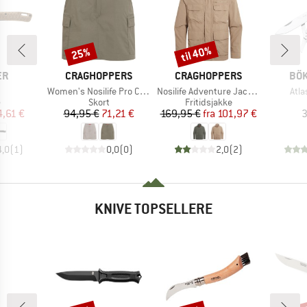
til 40%
25%
Rabat
Rabat
E
MÆRKE
MÆRKE
MÆ
ER
CRAGHOPPERS
CRAGHOPPERS
BÖK
el
Artikel
Artikel
Arti
Women's Nosilife Pro Cargo Skort
Nosilife Adventure Jacket V
Atla
uktgruppe
Produktgruppe
Produktgruppe
e
Skort
Fritidsjakke
is
dsat pris
Pris
Nedsat pris
Pris
Nedsat pris
4,61 €
94,95 €
71,21 €
169,95 €
fra
101,97 €
3
4,0
(
1
)
0,0
(
0
)
2,0
(
2
)
KNIVE TOPSELLERE