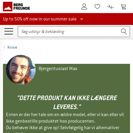
Til kundekontoen
Til 
Til huskesedlen.
Til produk
Up to 50% off now in our summer sale
Up to 50% off now in our summer sale »
Knive
Bjergentusiast Max
"DETTE PRODUKT KAN IKKE LÆNGERE
LEVERES."
Enten er der her tale om en ældre model, eller vi kan eller vil
ikke genbestille produktet hos producenten.
Du behøver ikke at give op! Selvfølgelig har vi alternativer