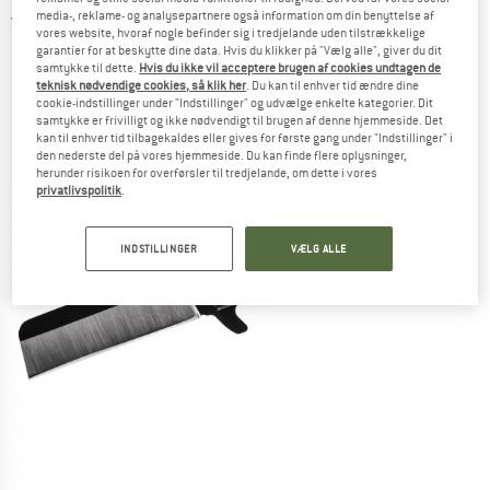
media-, reklame- og analysepartnere også information om din benyttelse af
5,0
(1)
vores website, hvoraf nogle befinder sig i tredjelande uden tilstrækkelige
garantier for at beskytte dine data. Hvis du klikker på "Vælg alle", giver du dit
samtykke til dette.
Hvis du ikke vil acceptere brugen af cookies undtagen de
teknisk nødvendige cookies, så klik her
. Du kan til enhver tid ændre dine
cookie-indstillinger under "Indstillinger" og udvælge enkelte kategorier. Dit
samtykke er frivilligt og ikke nødvendigt til brugen af denne hjemmeside. Det
kan til enhver tid tilbagekaldes eller gives for første gang under "Indstillinger" i
den nederste del på vores hjemmeside. Du kan finde flere oplysninger,
herunder risikoen for overførsler til tredjelande, om dette i vores
privatlivspolitik
.
INDSTILLINGER
VÆLG ALLE