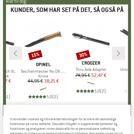
klar til dig:
KUNDER, SOM HAR SET PÅ DET, SÅ OGSÅ PÅ
15%
30%
Rabat
Rabat
MÆRKE
CROOZER
E
ER
MÆRKE
OPINEL
Artikel
Thru Axle Adapter
Artikel
Univers
 Hitch XL
Artikel
Taschenmesser No 08 Black Oak
74,95 €
Pris
Nedsat pris
52,47 €
ruppe
træk
Produktgruppe
Knive
is
dsat pris
9,47 €
44,95 €
Pris
Nedsat pris
38,21 €
5,0
(
2
)
5,0
(
1
)
5,0
(
2
)
Vi anvender cookies og tilsvarende teknologier for at sikre de nødvendige
funktioner på vores website. Desuden tilbyder vi supplerende tjenester og
GERBER
-
Quadrant - Knive
funktioner og analyserer vores datatrafik for at personalisere indhold og
reklamer og stille social media-funktioner til rådighed. Derved får vores social