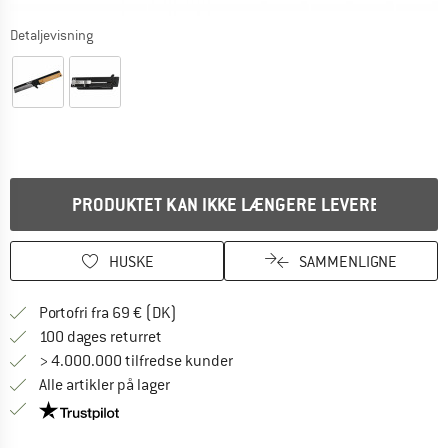
Detaljevisning
PRODUKTET KAN IKKE LÆNGERE LEVERES
HUSKE
SAMMENLIGNE
Find oplysninger om forsendelse her! Åb
Portofri fra 69 € (DK)
Gå til returretten her Åbnes i en infoboks
100 dages returret
> 4.000.000 tilfredse kunder
Alle artikler på lager
Vi er Trustpilot-certificeret - oplysningerne får du