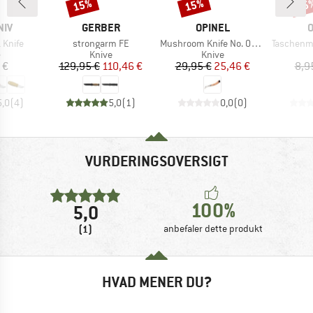
15%
15%
15
Rabat
Rabat
Raba
MÆRKE
MÆRKE
NIV
GERBER
OPINEL
O
Artikel
Artikel
Artikel
 Knife
strongarm FE
Mushroom Knife No. 08 with Brush & Blister Pack
Taschenmess
uktgruppe
Produktgruppe
Produktgruppe
e
Knive
Knive
is
Pris
Nedsat pris
Pris
Nedsat pris
 €
129,95 €
110,46 €
29,95 €
25,46 €
8,9
5,0
(
4
)
5,0
(
1
)
0,0
(
0
)
VURDERINGSOVERSIGT
100%
5,0
(1)
anbefaler dette produkt
HVAD MENER DU?