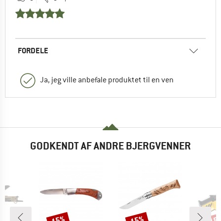
FORDELE
Ja, jeg ville anbefale produktet til en ven
GODKENDT AF ANDRE BJERGVENNER
15%
15%
15
Rabat
Rabat
Raba