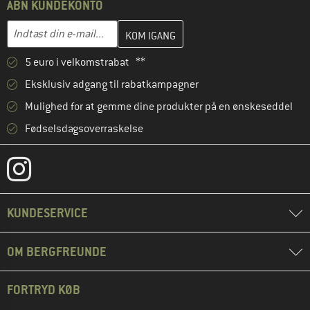
ÅBN KUNDEKONTO
Indtast din e-mailadresse her, og opret i næste trin din kundekon
E-mail-adresse
5 euro i velkomstrabat **
Eksklusiv adgang til rabatkampagner
Mulighed for at gemme dine produkter på en ønskeseddel
Fødselsdagsoverraskelse
KUNDESERVICE
OM BERGFREUNDE
FORTRYD KØB