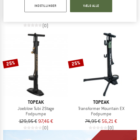
TubiBooster X
INDSTILLINGER
VÆLG ALLE
44,95 €
33,71 €
Fodpumpe
(0)
82,95 €
62,21 €
(0)
25%
25%
TOPEAK
TOPEAK
Joeblow Tubi 2Stage
Transformer Mountain EX
Fodpumpe
Fodpumpe
129,95 €
97,46 €
74,95 €
56,21 €
(0)
(0)