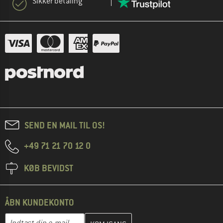
Sikker betaling
SEND EN MAIL TIL OS!
+49 71 21 70 12 0
KØB BEVIDST
ÅBN KUNDEKONTO
Indtast din e-mailadresse her, og opret i næste trin din kundekon
E-mail-adresse