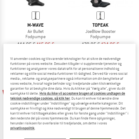
M-WAVE
TOPEAK
Air Bullet
JoeBlow Booster
Fodpumpe
Fodpumpe
144,95 €
115,96 €
179,95 €
134,96 €
(0)
(0)
Vi anvender cookies og tilsvarende teknologier for at sikre de nødvendige
funktioner på vores website. Desuden tilbyder vi supplerende tjenester og
funktioner og analyserer vores datatrafik for at personalisere indhold og
reklamer og stille social media-funktioner til rådighed. Derved får vores social
media-, reklame- og analysepartnere også information om din benyttelse af
vores website, hvoraf nogle befinder sig i tredjelande uden tilstrækkelige
25%
garantier for at beskytte dine data. Hvis du klikker på "Vælg alle", giver du dit
25%
samtykke til dette.
Hvis du ikke vil acceptere brugen af cookies undtagen de
teknisk nødvendige cookies, så klik her
. Du kan til enhver tid ændre dine
cookie-indstillinger under "Indstillinger" og udvælge enkelte kategorier. Dit
samtykke er frivilligt og ikke nødvendigt til brugen af denne hjemmeside. Det
kan til enhver tid tilbagekaldes eller gives for første gang under "Indstillinger" i
den nederste del på vores hjemmeside. Du kan finde flere oplysninger,
herunder risikoen for overførsler til tredjelande, om dette i vores
TOPEAK
privatlivspolitik
.
SmartGauge D2X
TOPEAK
Manometer