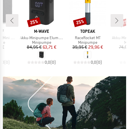
25%
25%
25
Rabat
Rabat
Raba
E
MÆRKE
MÆRKE
M
FF
M-WAVE
TOPEAK
M
Artikel
Artikel
Artikel
o Inflator
Akku-Minipumpe Elumatik Pocket
RaceRocket MT
Akku-Minipumpe
gruppe
Produktgruppe
Produktgruppe
Pr
mpe
Minipumpe
Minipumpe
Mi
is
Pris
Nedsat pris
Pris
Nedsat pris
 €
84,95 €
63,71 €
39,95 €
29,96 €
74,9
0,0
(
0
)
0,0
(
0
)
0,0
(
0
)