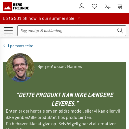
Til kundekontoen
Til 
Til huskesedlen.
Til produk
Up to 50% off now in our summer sale
Up to 50% off now in our summer sale »
1-persons-telte
Bjergentusiast Hannes
"DETTE PRODUKT KAN IKKE LÆNGERE
LEVERES."
Enten er der her tale om en ældre model, eller vi kan eller vil
ikke genbestille produktet hos producenten.
Du behøver ikke at give op! Selvfølgelig har vi alternativer