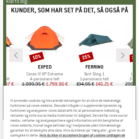
klar til dig:
KUNDER, SOM HAR SET PÅ DET, SÅ OGSÅ PÅ
10%
25%
25
Rabat
Rabat
Raba
E
NO
MÆRKE
EXPED
MÆRKE
FERRINO
M
F
lo
Artikel
Ceres IV XP Extreme
Artikel
Tent Sling 1
Arti
Ligh
uppe
s telt
Produktgruppe
4-personers telt
Produktgruppe
1-personers telt
Prod
2-per
is
dsat pris
33,97 €
1.999,95 €
Pris
Nedsat pris
1.799,96 €
194,95 €
Pris
Nedsat pris
146,21 €
299,9
4,0
(
1
)
0,0
(
0
)
3,3
(
6
)
Vi anvender cookies og tilsvarende teknologier for at sikre de nødvendige
funktioner på vores website. Desuden tilbyder vi supplerende tjenester og
funktioner og analyserer vores datatrafik for at personalisere indhold og
reklamer og stille social media-funktioner til rådighed. Derved får vores social
media-, reklame- og analysepartnere også information om din benyttelse af
vores website, hvoraf nogle befinder sig i tredjelande uden tilstrækkelige
garantier for at beskytte dine data. Hvis du klikker på "Vælg alle", giver du dit
FERRINO
-
Lightent 1 Tent - 1-personers telt
samtykke til dette.
Hvis du ikke vil acceptere brugen af cookies undtagen de