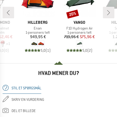
20%
Rabat
MÆRKE
MÆRKE
MÆ
AMOND
HILLEBERG
VANGO
HI
Artikel
Artikel
A
Helmet
Enan
F10 Hydrogen Air
S
gruppe
Produktgruppe
Produktgruppe
Prod
elm
1-personers telt
1-personers telt
1-per
is
dsat pris
Pris
Pris
Nedsat pris
52,46 €
949,95 €
719,95 €
575,96 €
1.
+
1
0,0
(
0
)
5,0
(
1
)
5,0
(
2
)
HVAD MENER DU?
STIL ET SPØRGSMÅL
SKRIV EN VURDERING
DEL ET BILLEDE