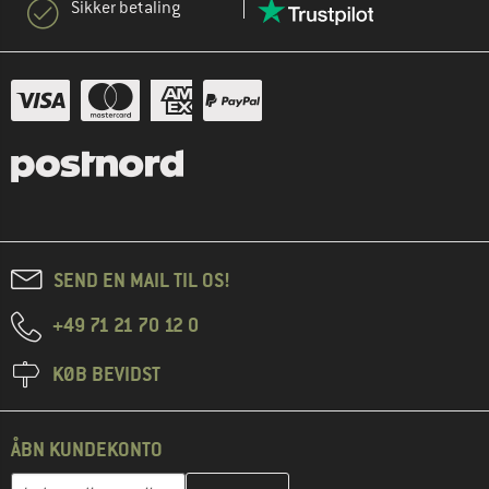
Sikker betaling
SEND EN MAIL TIL OS!
+49 71 21 70 12 0
KØB BEVIDST
ÅBN KUNDEKONTO
Indtast din e-mailadresse her, og opret i næste trin din kundekon
E-mail-adresse