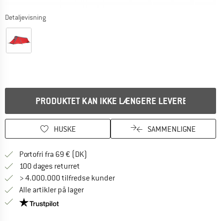
Detaljevisning
PRODUKTET KAN IKKE LÆNGERE LEVERES
HUSKE
SAMMENLIGNE
Find oplysninger om forsendelse her! Åb
Portofri fra 69 € (DK)
Gå til returretten her Åbnes i en infoboks
100 dages returret
> 4.000.000 tilfredse kunder
Alle artikler på lager
Vi er Trustpilot-certificeret - oplysningerne får du