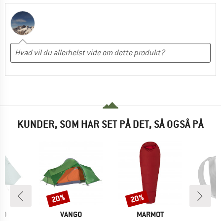
KUNDER, SOM HAR SET PÅ DET, SÅ OGSÅ PÅ
20%
20%
Rabat
Rabat
E
MÆRKE
MÆRKE
M
NO
VANGO
MARMOT
H