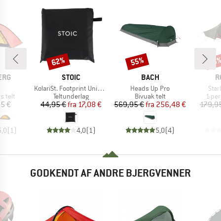
62%
55%
Rabat
Rabat
Raba
18
MÆRKE
MÆRKE
M
ERG
STOIC
BACH
R
l
Artikel
Artikel
Artik
KolariSt. Footprint Universal
Heads Up Pro
Star
uppe
Produktgruppe
Produktgruppe
Prod
s telt
Teltunderlag
Bivuak telt
1-per
is
Pris
Nedsat pris
Pris
Nedsat pris
95 €
44,95 €
fra
17,08 €
569,95 €
fra
256,48 €
179,9
5,0
(
1
)
4,0
(
1
)
5,0
(
4
)
GODKENDT AF ANDRE BJERGVENNER