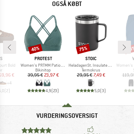
OGSÅ KØBT
40%
75%
53
Rabat
Rabat
Raba
E
MÆRKE
MÆRKE
AS
PROTEST
STOIC
Artikel
Artikel
Artikel
ourt Bold
Women's PRTMM Patio Triangle
HeladagenSt. Insulated Cup
Women's Ma
ktgruppe
Produktgruppe
Produktgruppe
er
Bikinitop
Termokrus
is
dsat pris
Pris
Nedsat pris
Pris
Nedsat pris
59,96 €
39,95 €
23,97 €
29,95 €
7,49 €
119,9
+
4
5,0
(
2
)
4,9
(
23
)
5,0
(
3
)
VURDERINGSOVERSIGT