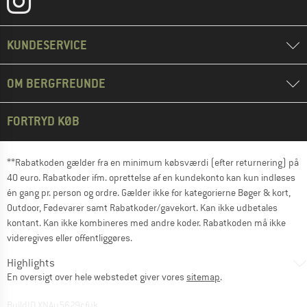
KUNDESERVICE
OM BERGFREUNDE
FORTRYD KØB
**Rabatkoden gælder fra en minimum købsværdi (efter returnering) på
40 euro. Rabatkoder ifm. oprettelse af en kundekonto kan kun indløses
én gang pr. person og ordre. Gælder ikke for kategorierne Bøger & kort,
Outdoor, Fødevarer samt Rabatkoder/gavekort. Kan ikke udbetales
kontant. Kan ikke kombineres med andre koder. Rabatkoden må ikke
videregives eller offentliggøres.
Highlights
En oversigt over hele webstedet giver vores
sitemap
.
BuildID XNAu5629cfyk