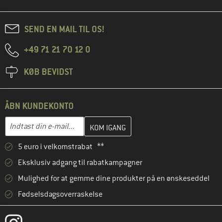
SEND EN MAIL TIL OS!
+49 71 21 70 12 0
KØB BEVIDST
ÅBN KUNDEKONTO
Indtast din e-mailadresse her, og opret i næste trin din kundekon
E-mail-adresse
5 euro i velkomstrabat **
Eksklusiv adgang til rabatkampagner
Mulighed for at gemme dine produkter på en ønskeseddel
Fødselsdagsoverraskelse