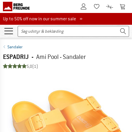
Til kundekontoen
Til 
Til huskesedlen.
Til produk
Up to 50% off now in our summer sale
Up to 50% off now in our summer sale »
Sandaler
ESPADRIJ
-
Ami Pool - Sandaler
5,0
(1)