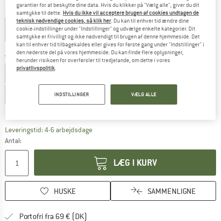
garantier for at beskytte dine data. Hvis du klikker på "Vælg alle", giver du dit
Farve:
Melon
samtykke til dette.
Hvis du ikke vil acceptere brugen af cookies undtagen de
teknisk nødvendige cookies, så klik her
. Du kan til enhver tid ændre dine
cookie-indstillinger under "Indstillinger" og udvælge enkelte kategorier. Dit
samtykke er frivilligt og ikke nødvendigt til brugen af denne hjemmeside. Det
kan til enhver tid tilbagekaldes eller gives for første gang under "Indstillinger" i
22%
25%
25%
25%
40%
den nederste del på vores hjemmeside. Du kan finde flere oplysninger,
Vælg en størrelse:
herunder risikoen for overførsler til tredjelande, om dette i vores
privatlivspolitik
.
EU
39
EU
40
EU
41
EU
42
EU
43
EU
44
EU
45
EU
46
INDSTILLINGER
VÆLG ALLE
Størrelsestabel
Linket åbnes i en infoboks og indeholder he
Leveringstid: 4-6 arbejdsdage
Antal:
LÆG I KURV
HUSKE
SAMMENLIGNE
Find oplysninger om forsendelse her! Åb
Portofri fra 69 € (DK)