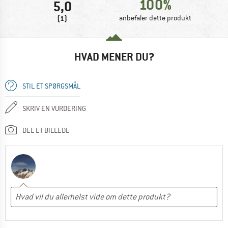
100%
5,0
(1)
anbefaler dette produkt
HVAD MENER DU?
STIL ET SPØRGSMÅL
SKRIV EN VURDERING
DEL ET BILLEDE