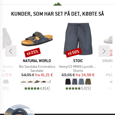
KUNDER, SOM HAR SET PÅ DET, KØBTE SÅ
til 25%
til 50%
25
Rabat
Rabat
Raba
KE
MÆRKE
MÆRKE
MÆRKE
S
NATURAL WORLD
STOIC
GRAND 
Artikel
Artikel
Art
i Shorts
Bio Sandalia Enzimatico
Hemp53 MMXX.Ljundby Shorts
Li
gruppe
Produktgruppe
Produktgruppe
P
orts
Sandaler
Shorts
S
is
dsat pris
Pris
Nedsat pris
Pris
Nedsat pris
24,72 €
54,95 €
fra
41,21 €
69,95 €
fra
34,98 €
79,95
+
2
0,0
(
0
)
4,8
(
4
)
5,0
(
5
)