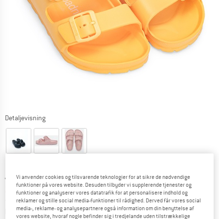
Detaljevisning
Original pris :
Pris:
44,95
€
Vi anvender cookies og tilsvarende teknologier for at sikre de nødvendige
funktioner på vores website. Desuden tilbyder vi supplerende tjenester og
26,97
€
inkl. moms.
funktioner og analyserer vores datatrafik for at personalisere indhold og
~
KR
201,61
reklamer og stille social media-funktioner til rådighed. Derved får vores social
media-, reklame- og analysepartnere også information om din benyttelse af
Oplysninger om forsendelsesomkostninge
plus Forsendelsesomkostninger
vores website, hvoraf nogle befinder sig i tredjelande uden tilstrækkelige