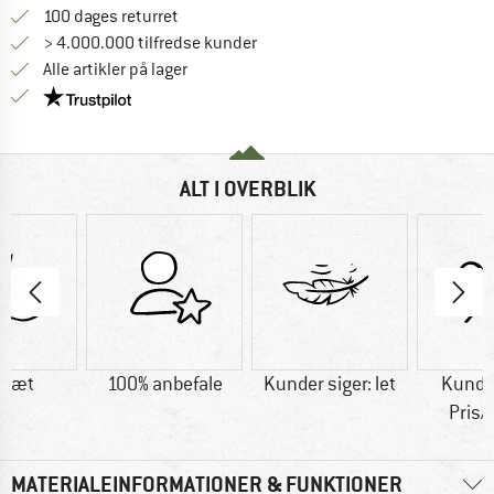
Gå til returretten her Åbnes i en infoboks
100 dages returret
> 4.000.000 tilfredse kunder
Alle artikler på lager
Vi er Trustpilot-certificeret - oplysningerne får du
ALT I OVERBLIK
dtæt
100% anbefale
Kunder siger: let
Kunder
Pris/
MATERIALEINFORMATIONER & FUNKTIONER