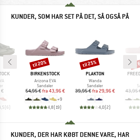
KUNDER, SOM HAR SET PÅ DET, SÅ OGSÅ PÅ
til 20%
til 25%
til
Rabat
Rabat
Raba
MÆRKE
MÆRKE
MÆRK
TOCK
BIRKENSTOCK
PLAKTON
FREE
Artikel
Artikel
EVA
Arizona EVA
Wanda
tgruppe
Produktgruppe
Produktgruppe
P
er
Sandaler
Sandaler
S
is
Pris
Nedsat pris
Pris
Nedsat pris
 €
54,95 €
fra
43,96 €
39,95 €
fra
29,96 €
43,95 
+
9
4,5
(
6
)
4,8
(
19
)
4,0
(
2
)
KUNDER, DER HAR KØBT DENNE VARE, HAR